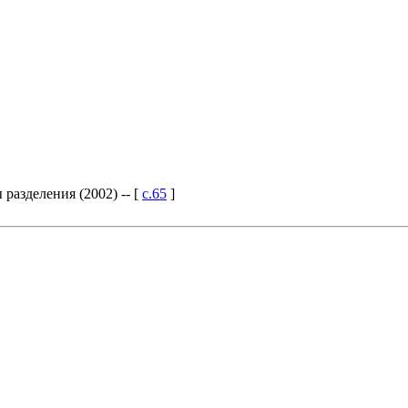
азделения (2002) -- [
c.65
]