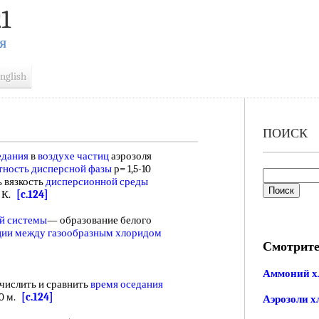
1
Я
nglish
ПОИСК
едания
в
воздухе частиц
аэрозоля
тность дисперсной фазы
р= 1,5-10
 вязкость
дисперсионной среды
3 К.
[c.124]
й системы
— образование белого
ции между газообразным
хлоридом
Смотрите
Аммоний х
числить и сравнить
время оседания
10 м.
[c.124]
Аэрозоли х