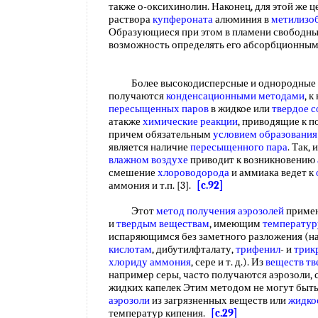
также о-оксихинолин. Наконец, для этой же ц
раствора
купфероната
алюминия в
метилизо
Образующиеся при этом в пламени свободн
возможность определять его абсорбционн
Более высокодисперсные и однородные п
получаются
конденсационными методами
, 
пересыщенных паров
в жидкое или
твердое с
атакже
химические реакции
, приводящие к п
причем обязательным
условием образования
является наличие
пересыщенного пара
. Так,
влажном воздухе
приводит к возникновению
смешение
хлороводорода
и аммиака ведет к
аммония и т.п. [3].
[c.92]
Этот
метод получения аэрозолей
примен
и
твердым веществам
, имеющим
температур
испаряющимся без заметного разложения (н
кислотам
, дибутилфталату,
трифенил
- и
трик
хлориду аммония
, сере и т. д.). Из
веществ т
например серы, часто получаются аэрозоли,
жидких капелек Этим методом не могут быт
аэрозоли
из загрязненных веществ или
жидко
температур кипения.
[c.29]