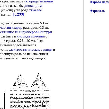
х кристалликов)
хлорида аммония
,
Аэрозоли х
екается из колбы
диоксидом
Диоксид угле рода
тяжелее
Аэрозоль
т на пол
[c.299]
 м/сек и диаметре капель 50 мк
частиц кварца
размером 0,3 мк
фективности
скрубберов Вентури
сульфита и
хлорида аммония
с
 интервале 0,27—10 мк, было
ливания здесь является
фузия,
электростатические заряды
и
епенную роль, за исключением
там удовлетворяет следующая
да