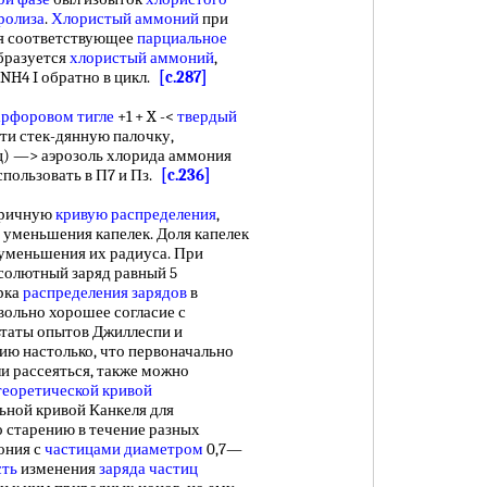
ролиза
.
Хлористый аммоний
при
ая соответствующее
парциальное
бразуется
хлористый аммоний
,
NH4 I обратно в цикл.
[c.287]
рфоровом тигле
+1 + X -<
твердый
сти стек-дянную палочку,
ц) —> аэрозоль хлорида аммония
пользовать в П7 и Пз.
[c.236]
тричную
кривую распределения
,
е уменьшения капелек. Доля капелек
 уменьшения их радиуса. При
бсолютный заряд равный 5
рка
распределения зарядов
в
вольно хорошее согласие с
льтаты опытов Джиллеспи и
ию настолько, что первоначально
и рассеяться, также можно
теоретической кривой
ьной кривой Канкеля для
 старению в течение разных
ония с
частицами диаметром
0,7—
сть
изменения
заряда частиц