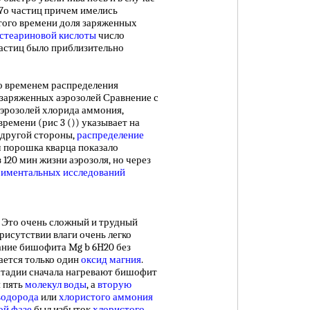
07о частиц причем имелись
этого времени доля заряженных
стеариновой кислоты
число
астиц было приблизительно
 временем распределения
 заряженных аэрозолей Сравнение с
эрозолей хлорида аммония,
емени (рис 3 ()) указывает на
 другой стороны,
распределение
 порошка кварца показало
 120 мин жизни аэрозоля, но через
риментальных исследований
Это очень сложный и трудный
рисутствии влаги очень легко
ание бишофита Mg b 6H20 без
ается только один
оксид магния
.
стадии сначала нагревают бишофит
я пять
молекул воды
, а
вторую
водорода
или
хлористого аммония
ой фазе
был избыток
хлористого