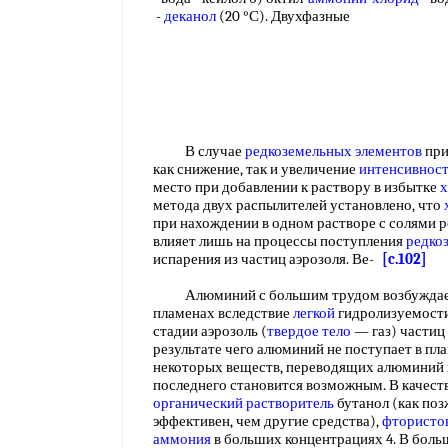
-
деканол
(20 °С). Двухфазные
В случае
редкоземельных элементов
пр
как снижение, так и увеличение
интенсивност
место при добавлении к раствору в избытке
х
метода двух распылителей установлено, что
при нахождении в одном растворе с солями 
влияет лишь на процессы поступления
редко
испарения из частиц аэрозоля. Ве-
[c.102]
Алюминий с большим трудом возбуждает
пламенах вследствие
легкой
гидролизуемост
стадии аэрозоль (
твердое тело
— газ) частиц
результате чего алюминий не поступает в пл
некоторых веществ, переводящих алюминий
последнего становится возможным. В качест
органический растворитель
бутанол (как поз
эффективен, чем другие средства),
фтористо
аммония
в больших концентрациях 4. В боль