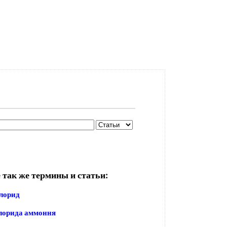
 так же термины и статьи:
лорид
лорида аммоння