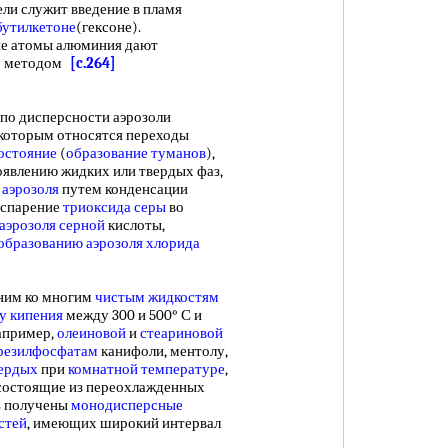
ели служит введение в пламя
бутилкетоне
(гексоне).
ые атомы алюминия дают
ым методом
[c.264]
о дисперсности аэрозоли
к которым относятся переходы
остояние
(
образование туманов
),
оявлению жидких или твердых фаз,
 аэрозоля
путем конденсации
 испарение
триоксида серы
во
аэрозоля серной
кислоты,
образованию аэрозоля
хлорида
им ко многим
чистым жидкостям
у кипения
между 300 и 500° С и
апример,
олеиновой
и
стеариновой
резилфосфатам
канифоли, ментолу,
вердых
при
комнатной температуре
,
 состоящие из переохлажденных
ь получены
монодисперсные
стей
, имеющих широкий интервал