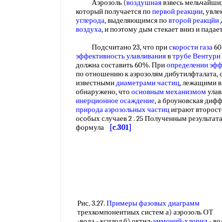
Аэрозоль (
воздушная
взвесь мельчайши
который получается по
первой реакции
, увл
углерода
, выделяющимся по
второй реакцйи
воздуха
, и поэтому дым стекает вниз и падае
Подсчитано 23, что при
скорости газа
60
эффективность улавливания
в
трубе Вентури
должна составить 60%. При
определении эф
по отношению к аэрозолям дибутилфталата, 
известными
диаметрами частиц
, лежащими в
обнаружено, что
основным механизмом
улав
инерционное осаждение
, а броуновская диф
природа аэрозольных частиц
играют второст
особых случаев 2 . 25 Полученным результа
формула
[c.301]
Рис. 3.27.
Примеры фазовых диаграмм
трехкомпонеитиых систем а) аэрозоль ОТ
-вода - ксилол б) октил-
аммоний-хлорид
- во