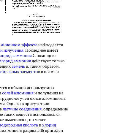
и
анионном эффекте
наблюдается
и излучения
. Последнее имеет
лорида аммония
С помощью
хлорид аммония
действует только
редких
земель
и, таким образом,
земельных элементов
в пламя и
ся в обычно используемых
и
солей алюминия
и получения на
 труднолетучей окиси алюминия, в
амя. Однако в присутствии
 в
летучие соединения
, определение
ве таких веществ использовался
же выяснилось, он менее
водородная кислота
и
хлорид
ших концентрациях 5.16 пригоден