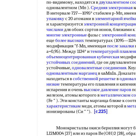
по-видимому, находятся в
двухвалентном со
одновалентном (Мп ).
Средняя электронная
к
В интервале 727—1095° стабилен р-Мп, им
упаковку
с 20 атомами в
элементарной ячейк
и характеризуется
электронной концентраци
числами
для обоих сортов ионов, близкими к
многие электронные
фазы с
электронной кон
еще
более высоких
температурах (1095—1134
модификация "f-Mn, имеющая
после закалки
а=0,95). Между 1134° и
температурой плавлен
объемноцентрированная кубическая
модифик
устойчивых соединений
, где он двухвалентен
устойчивые,
одновалентные соединения
. Ко
одновалентным марганец
в uaMnIn. Доказате
находиться в
собственной решетке
в
одновал
низкие
температуры его плавления и кипени
испарения и очень
высокое давление паров
по
железом, атомы которого в
металлическом с
(Fe " ). Эти константы марганца ближе к со
характеристикам
меди, атомы которой в
мет
ионизированы (Си " ").
[c.225]
Монокристаллы окиси бериллия могут бы
LI2M0O4 [27] или из паров Ве(ОН)2 [28], об