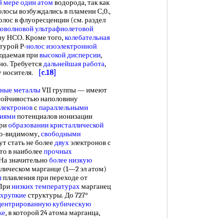
й мере
один атом
водорода, так как
полосы возбуждались в пламени С,0.,
 полос в флуоресценции (см. раздел
коволновой ультрафиолетовой
ьзу НСО. Кроме того,
колебательная
турой Р-
нолос
изоэлектронной
людаемая при
высокой дисперсии
,
но. Требуется
дальнейшая работа
,
у носителя.
[c.18]
ные металлы
VII группы — имеют
устойчивостью наполовину
электронов
с
параллельными
ниями
потенциалов ионизации
ри
образовании кристаллической
По-видимому,
свободными
т стать не более
двух
электронов с
что в наиболее
прочных
На значительно
более низкую
ллическом марганце (1—2 эл атом)
ы
плавления при переходе от
 При
низких температурах
марганец
 хрупкие
структуры. До 727°
ентрированную кубическую
ке
, в которой 24 атома марганца,