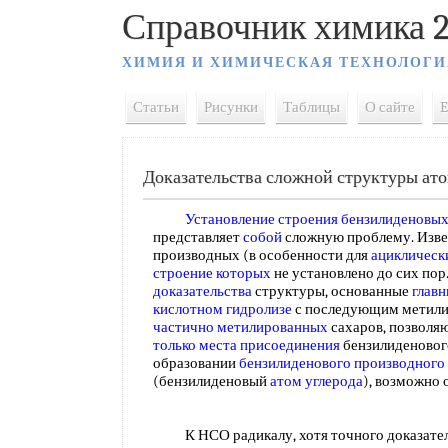
Справочник химика 2
ХИМИЯ И ХИМИЧЕСКАЯ ТЕХНОЛОГИ
Статьи
Рисунки
Таблицы
О сайте
E
Доказательства сложной структуры ат
Установление строения
бензилиденовых
представляет
собой
сложную проблему. Изве
производных (в особенности для
ациклическ
строение которых
не установлено до сих пор
доказательства
структуры, основанные
глав
кислотном гидролизе
с последующим метили
частично метилированных
сахаров, позволяю
только
места присоединения
бензилиденового
образовании
бензилиденового производного
(бензилиденовый
атом углерода
), возможно
К НСО радикалу, хотя точного доказатель