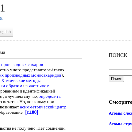
1
Я
nglish
ома
ПОИСК
 производных сахаров
стно много представителей таких
их производных моносахаридов
),
.
Химические методы
ным образом
на
частичном
рованием и идентификацией
т, в лучшем случае,
определить
Смотрите
 остатка. Но, поскольку при
возникает
асимметрический центр
 образование
[c.180]
Атомы сло
Атомы стр
ства не получено. Нет сомнений,