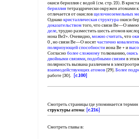
окиси бериллия с водой (см. стр. 23). В крис
бериллия
тетраэдрически окружен атомами к
отличается от окислов
щелочноземельных ме
Однако
кристаллическая структура
окиси бе
доказательством
того, что связи Ве—О име
деле
, трудно разместить шесть атомов кисло
нона Ве2+. Очевидно,
можно считать
, что
оки
0 , но связи Ве—О носят
частично ковалентн
поляризующей способности
иона Be + и
высо
Согласно
более сложному
толкованию,
окись
двойными связями
,
подобными связям
в этил
полярность вызвана различием в электроотр
взаимодействующих атомов
[29].
Более подр
работе [30].
[c.100]
Смотреть страницы где упоминается термин
структуры атома
:
[c.216]
Смотреть главы в: