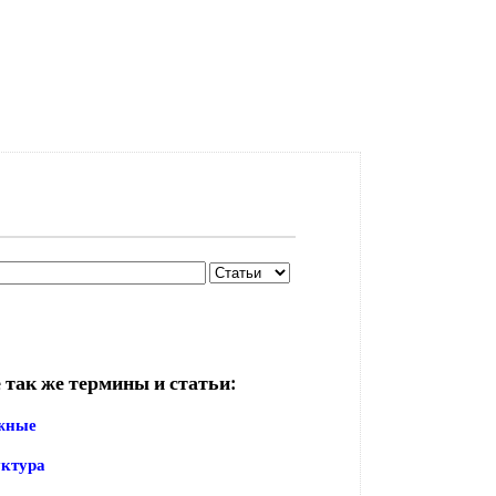
 так же термины и статьи:
жные
уктура