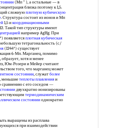
стоянии
(Мп " ), а остальные — в
онцентрация близка поэтому к 1,5.
еющий сложную
плотную кубическую
е
. Структура состоит из ионов и Мп
ей
1,5 и
координационными
 12. Такой тип структуры имеют
центрацией
например AgHg. При
°) появляется
плотная кубическая
небольшую тетрагональность (с/
ия
(1244°) существует
ация 6-Мп. Марганец, помимо
, образует, хотя и менее
улз, Юм-Розери и Мейер считают
льством того, что марганец может
ентном состоянии
, служат
более
я, меньшие
теплоты плавления
и
 сравнению с его соседом —
остоянии
двухкратно ионизированы
ответствующим
термодинамическим
аллическом состоянии
однократно
ть выращены из расплава
разующихся при взаимодействии