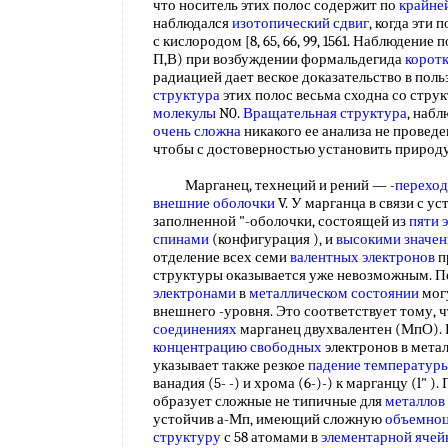
что носитель этих полос содержит по
крайне
наблюдался
изотопический сдвиг
, когда эти 
с кислородом [8, 65, 66, 99, 1561. Наблюдение
П,В) при возбуждении формальдегида
корот
радиацией дает веское доказательство в пол
структура
этих полос весьма сходна со струк
молекулы
N0.
Вращательная структура
, наб
очень сложна
никакого ее анализа не проведе
чтобы с достоверностью установить природ
Марганец, технеций и рений — -
переход
внешние оболочки
V. У марганца в связи с 
заполненной "-оболочки, состоящей из
пяти 
спинами
(конфигурация ), и
высокими значе
отделение всех семи
валентных электронов
п
структуры оказывается уже невозможным. 
электронами
в
металлическом состоянии
могу
внешнего -уровня. Это соответствует тому, 
соединениях
марганец двухвалентен (МпО). 
концентрацию свободных
электронов в мета
указывает также резкое
падение температур
ванадия (5- -) и хрома (6-)-) к марганцу (l" ).
образует сложные не типичные для
металлов
устойчив а-Мп, имеющий сложную
объемноц
структуру
с 58 атомами в
элементарной ячей