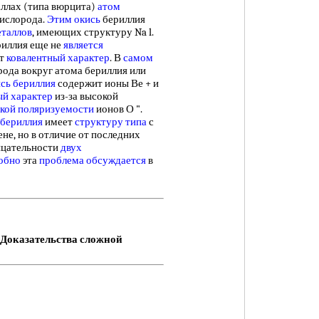
таллах (типа вюрцита)
атом
ислорода.
Этим окись
бериллия
таллов
, имеющих структуру Na l.
риллия еще не
является
ют
ковалентный характер
. В
самом
рода вокруг атома бериллия или
сь бериллия
содержит ионы Ве + и
ый характер
из-за высокой
кой поляризуемости
ионов О ".
 бериллия
имеет
структуру типа
с
ене, но в отличие от последних
ицательности
двух
обно
эта
проблема обсуждается
в
Доказательства сложной