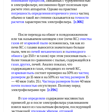
понимание процессов
, связанных с турбулентностью
в электрофильтре, несомненно будет полезным при
расчете этих аппаратов. Однако на практике
погрешность определения
вторичного уноса
частиц
обычно в такой же степени сказывается на
точности
расчетов
характеристик электрофильтра.
[c.305]
После перехода на обжиг в псевдоожиженном
или так называемом кипящем слое (печи КС)
очистка
газов
от
огарковой пыли
осложнилась, так как из
печи КС с газами выносится значительно больше
пыли, чем из
печей механических
и
пылевидного
обжига
(до 250 г м газов) при этом уносимая пыль —
более тонкая по сравнению с пылью, содержащейся в
газах других
, печей. Анализ показал, что
содержащаяся в газах, отходящих из печей КС,
огарковая пыль
состоит примерно на 50% из
частиц
размером
до 15 мкм и на 50% из
частиц размером
15
— 40 мкм (табл. 25).
Частицы размером более
40 мкм
почти полностью
отсутствуют. Поэтому перед
электрофильтрами при
[c.226]
В
газе определяли
содержание маслянистых
примесей до и после электрофильтра улавливанием
взвеси масел из газа ватным фильтром, последующей
экстракцией
этиловым эфиром
,
отгонкой