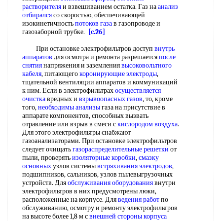
растворителя
и взвешиванием остатка. Газ на
анализ
отбирался
со скоростью, обеспечивающей
изокинетичность
потоков газа
в газопроводе и
газозаборной трубке.
[c.26]
При остановке электрофильтров доступ
внутрь
аппаратов
для осмотра и ремонта разрешается
после
снятия
напряжения и заземления
высоковольтного
кабеля
, питающего
коронирующие электроды
,
тщательной вентиляции аппаратов и коммуникаций
к ним. Если в электрофильтрах
осуществляется
очистка
вредных и
взрывоопасных газов
, то, кроме
того,
необходимы анализы
газа на присутствие в
аппарате компонентов, способных вызвать
отравление или взрыв в смеси с
кислородом воздуха
.
Для этого электрофильтры снабжают
газоанализаторами. При остановке электрофильтров
следует очищать
газораспределительные решетки
от
пыли, проверять
изоляторные коробки
,
смазку
основных
узлов системы
встряхивания электродов
,
подшипников, сальников, узлов пылевыгрузочных
устройств. Для
обслуживания оборудования
внутри
электрофильтров в них предусмотрены люки,
расположенные на корпусе. Для
ведения работ
по
обслуживанию, осмотру и ремонту электрофильтров
на высоте более 1,8 м с
внешней стороны
корпуса