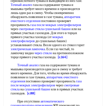
сернокислотного тумана в выходящем из них газе.
Точный анализ
газа на содержание тумана и
мышьяка требует много времени и производится
лишь один раз в смену. Чтобы своевременно
обнаружить появление в газе тумана,
аппаратчик
очистного отделения
постоянно проверяет
прозрачность
газа после
мокрых электрофильтров
через
смотровые стекла
сушильной башни
или на
прямых участках газоходов. Для этого в торцах
прямого участка газохода (от
мокрых
электрофильтров
до сушильных башен)
устанавливают стекла. Возле одного из стекол горит
электрическая лампочка
. Если газ чистый, то
лампочку видно
через стекло
на противоположном
торце прямого участка газохода.
[c.164]
Точный анализ
газа на содержание тумана и
мышьяка производится один раз в смену и требует
много времени. Для того, чтобы во время обнаружить
появление в газе тумана,
аппаратчик очистного
отделения
постоянно проверяет прозрачность
газа
после
мокрых электрофильтров
через
смотровые
стекла
на
сушильной башне
или в прямых участках
газоходов.
[c.88]
При отсутствии
автоматического
газоанализатора определение
SO2 производят по