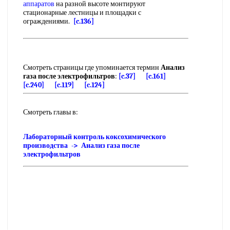
аппаратов
на разной высоте монтируют
стационарные лестницы и площадки с
ограждениями.
[c.136]
Смотреть страницы где упоминается термин
Анализ
газа после электрофильтров
:
[c.37]
[c.161]
[c.240]
[c.119]
[c.124]
Смотреть главы в:
Лабораторный контроль коксохимического
производства -> Анализ газа после
электрофильтров