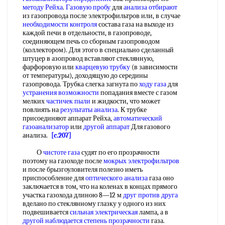
методу Рейха
.
Газовую пробу
для
анализа отбирают
из газопровода после электрофильтров или, в случае
необходимости контроля
состава газа на выходе из
каждой печи в отдельности, в газопроводе,
соединяющем печь со сборным газопроводом
(коллектором). Для этого в специально сделанный
штуцер в азопровод вставляют стеклянную,
фарфоровую или
кварцевую трубку
(в зависимости
от температуры), доходящую до середины
газопровода. Трубка слегка загнута по
ходу газа
для
устранения возможности
попадания вместе с газом
мелких
частичек пыли
и жидкости, что может
повлиять на
результаты анализа
. К трубке
присоединяют аппарат Рейха,
автоматический
газоанализатор
или
другой аппарат
Для газового
анализа.
[c.207]
О
чистоте газа
судят по его прозрачности
поэтому на газоходе после
мокрых электрофильтров
и после брызгоуловителя полезно иметь
приспособление для
оптического анализа
газа оно
заключается в том, что на коленах в концах прямого
участка газохода длиною 8—12 м
друг против друга
вделано по стеклянному глазку у одного из них
подвешивается
сильная электрическая
лампа, а в
другой наблюдается
степень прозрачности
газа.