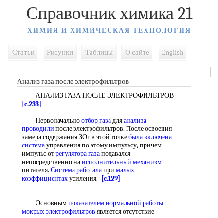
Справочник химика 21
ХИМИЯ И ХИМИЧЕСКАЯ ТЕХНОЛОГИЯ
Статьи
Рисунки
Таблицы
О сайте
English
Анализ газа после электрофильтров
АНАЛИЗ ГАЗА ПОСЛЕ ЭЛЕКТРОФИЛЬТРОВ
[c.233]
Первоначально
отбор газа
для
анализа
проводили
после электрофильтров. После освоения
замера содержания ЗОг в этой точке
была
включена
система
управления по этому импульсу, причем
импульс от
регулятора газа
подавался
непосредственно на
исполнительный механизм
питателя.
Система работала
при
малых
коэффициентах
усиления.
[c.129]
Основным
показателем нормальной работы
мокрых электрофильтров
является отсутствие