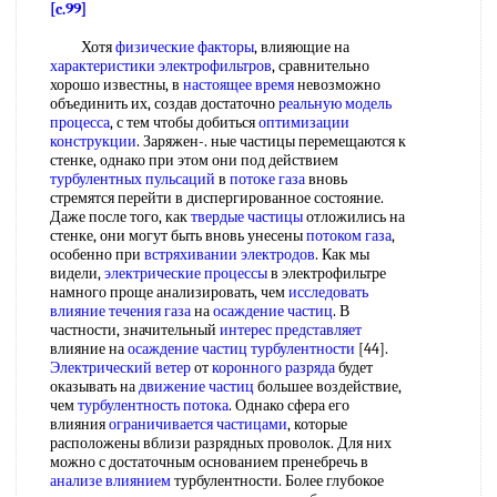
[c.99]
Хотя
физические факторы
, влияющие на
характеристики электрофильтров
, сравнительно
хорошо известны, в
настоящее время
невозможно
объединить их, создав достаточно
реальную модель
процесса
, с тем чтобы добиться
оптимизации
конструкции
. Заряжен-. ные частицы перемещаются к
стенке, однако при этом они под действием
турбулентных пульсаций
в
потоке газа
вновь
стремятся перейти в диспергированное состояние.
Даже после того, как
твердые частицы
отложились на
стенке, они могут быть вновь унесены
потоком газа
,
особенно при
встряхивании электродов
. Как мы
видели,
электрические процессы
в электрофильтре
намного проще анализировать, чем
исследовать
влияние
течения газа
на
осаждение частиц
. В
частности, значительный
интерес представляет
влияние на
осаждение частиц турбулентности
[44].
Электрический ветер
от
коронного разряда
будет
оказывать на
движение частиц
большее воздействие,
чем
турбулентность потока
. Однако сфера его
влияния
ограничивается частицами
, которые
расположены вблизи разрядных проволок. Для них
можно с достаточным основанием пренебречь в
анализе влиянием
турбулентности. Более глубокое