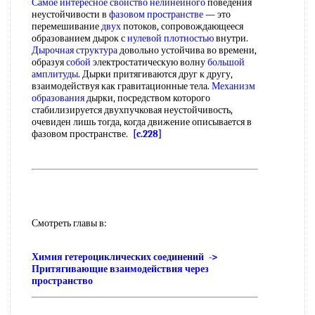
Самое интересное
свойство нелинейного
поведения
неустойчивости в
фазовом пространстве
— это
перемешивание
двух
потоков, сопровождающееся
образованием дырок с
нулевой плотностью
внутри.
Дырочная структура
довольно устойчива во времени,
образуя
собой
электростатическую волну
большой
амплитуды
. Дырки притягиваются друг к другу,
взаимодействуя как гравитационные тела.
Механизм
образования
дырки, посредством которого
стабилизируется двухпучковая неустойчивость,
очевиден лишь тогда, когда движение описывается в
фазовом пространстве.
[c.228]
Смотреть главы в:
Химия гетероциклических соединений ->
Притягивающие взаимодействия через
пространство