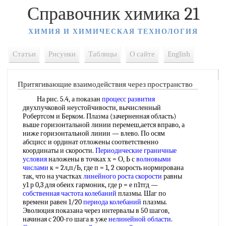
Справочник химика 21
ХИМИЯ И ХИМИЧЕСКАЯ ТЕХНОЛОГИЯ
Статьи
Рисунки
Таблицы
О сайте
English
Притягивающие взаимодействия через пространство
На рис. 5.4, а показан
процесс развития
двухпучковой неустойчивости, вычисленный
Робертсом и Берком. Плазма (зачерненная область)
выше горизонтальной линии перемеш,ается вправо, а
ниже горизонтальной линии — влево. По осям
абсцисс и ординат отложены соответственно
координаты и скорости.
Периодические граничные
условия
наложены в точках х = О, Ь с
волновыми
числами
к = 2л,п/Ь, где п = 1, 2 скорость нормирована
так, что на участках
линейного роста скорости
равны
у1 р 0,3 для обеих гармоник, где р = е п1тгд —
собственная частота колебаний
плазмы. Шаг по
времени равен 1/20
периода колебаний
плазмы.
Эволюция показана через интервалы в 50 шагов,
начиная с 200-го шага в уже
нелинейной области
.