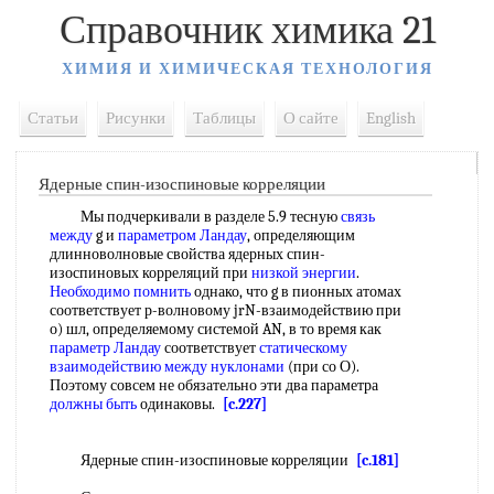
Справочник химика 21
ХИМИЯ И ХИМИЧЕСКАЯ ТЕХНОЛОГИЯ
Статьи
Рисунки
Таблицы
О сайте
English
Ядерные спин-изоспиновые корреляции
Мы подчеркивали в разделе 5.9 тесную
связь
между
g и
параметром Ландау
, определяющим
длинноволновые свойства ядерных спин-
изоспиновых корреляций при
низкой энергии
.
Необходимо помнить
однако, что g в пионных атомах
соответствует р-волновому jrN-взаимодействию при
о) шл, определяемому системой AN, в то время как
параметр Ландау
соответствует
статическому
взаимодействию
между нуклонами
(при со О).
Поэтому совсем не обязательно эти два параметра
должны быть
одинаковы.
[c.227]
Ядерные спин-изоспиновые корреляции
[c.181]