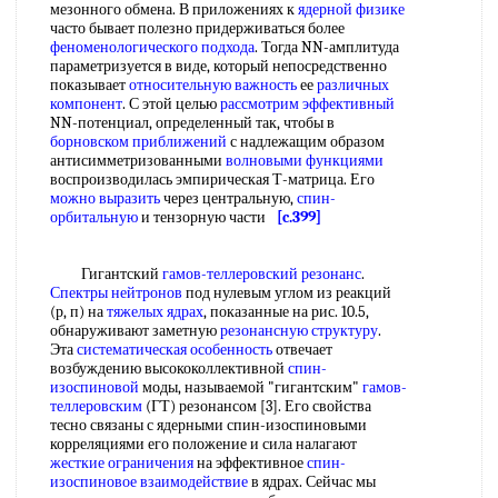
мезонного обмена. В приложениях к
ядерной физике
часто бывает полезно придерживаться более
феноменологического подхода
. Тогда NN-амплитуда
параметризуется в виде, который непосредственно
показывает
относительную важность
ее
различных
компонент
. С этой целью
рассмотрим эффективный
NN-потенциал, определенный так, чтобы в
борновском приближений
с надлежащим образом
антисимметризованными
волновыми функциями
воспроизводилась эмпирическая Т-матрица. Его
можно выразить
через центральную,
спин-
орбитальную
и тензорную части
[c.399]
Гигантский
гамов-теллеровский резонанс
.
Спектры нейтронов
под нулевым углом из реакций
(р, п) на
тяжелых ядрах
, показанные на рис. 10.5,
обнаруживают заметную
резонансную структуру
.
Эта
систематическая особенность
отвечает
возбуждению высококоллективной
спин-
изоспиновой
моды, называемой "гигантским"
гамов-
теллеровским
(ГТ) резонансом [3]. Его свойства
тесно связаны с ядерными спин-изоспиновыми
корреляциями его положение и сила налагают
жесткие ограничения
на эффективное
спин-
изоспиновое взаимодействие
в ядрах. Сейчас мы