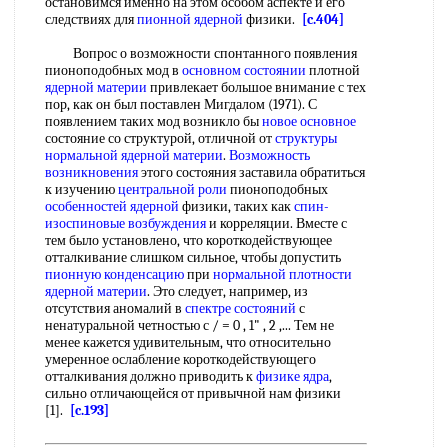
остановимся именно на этом особом аспекте и его
следствиях для
пионной ядерной
физики.
[c.404]
Вопрос о возможности спонтанного появления
пионоподобных мод в
основном состоянии
плотной
ядерной материи
привлекает большое внимание с тех
пор, как он был поставлен Мигдалом (1971). С
появлением таких мод возникло бы
новое основное
состояние со структурой, отличной от
структуры
нормальной
ядерной материи
.
Возможность
возникновения
этого состояния заставила обратиться
к изучению
центральной роли
пионоподобных
особенностей ядерной
физики, таких как
спин-
изоспиновые возбуждения
и корреляции. Вместе с
тем было установлено, что короткодействующее
отталкивание слишком сильное, чтобы допустить
пионную конденсацию
при
нормальной плотности
ядерной материи
. Это следует, например, из
отсутствия аномалий в
спектре состояний
с
ненатуральной четностью с / = 0 , 1" , 2 ,... Тем не
менее кажется удивительным, что относительно
умеренное ослабление короткодействующего
отталкивания должно приводить к
физике ядра
,
сильно отличающейся от привычной нам физики
[1].
[c.193]