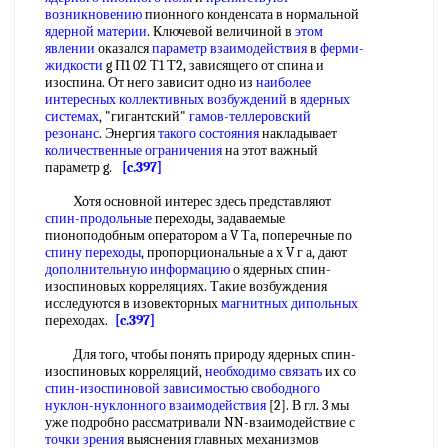
возникновению
пионного конденсата в нормальной
ядерной материи
. Ключевой величиной в
этом
явлении
оказался
параметр взаимодействия
в
ферми-
жидкости
g П1 02 Т1 Т2, зависящего от спина и
изоспина. От него зависит одно из
наиболее
интересных
коллективных возбуждений
в
ядерных
системах
, "гигантский"
гамов-теллеровский
резонанс
. Энергия
такого состояния
накладывает
количественные ограничения
на этот важный
параметр g.
[c.397]
Хотя основной интерес здесь представляют
спин-продольные
переходы, задаваемые
пионоподобным оператором а V Та, поперечные по
спину переходы
, пропорциональные а х V г а, дают
дополнительную информацию
о ядерных спин-
изоспиновых корреляциях. Такие возбуждения
исследуются в изовекторных
магнитных дипольных
переходах.
[c.397]
Для того, чтобы понять природу ядерных спин-
изоспиновых корреляций,
необходимо связать
их со
спин-изоспиновой
зависимостью свободного
нуклон-нуклонного взаимодействия
[2]. В гл. 3 мы
уже подробно рассматривали NN-взаимодействие с
точки зрения
выяснения главных механизмов