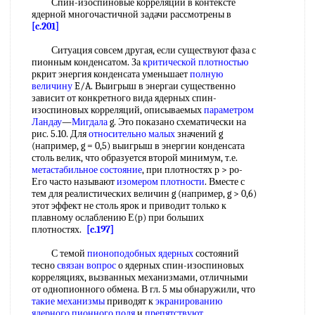
Спин-изоспиновые корреляции в контексте
ядерной многочастичной задачи рассмотрены в
[c.201]
Ситуация совсем другая, если существуют фаза с
пионным конденсатом. За
критической плотностью
ркрит энергия конденсата уменьшает
полную
величину
E/A. Выигрыш в энергаи существенно
зависит от конкретного вида ядерных спин-
изоспиновых корреляций, описываемых
параметром
Ландау
—
Мигдала
g. Это показано схематически на
рис. 5.10. Для
относительно малых
значений g
(например, g = 0,5) выигрыш в энергии конденсата
столь велик, что образуется второй минимум, т.е.
метастабильное состояние
, при плотностях р > ро-
Его часто называют
изомером плотности
. Вместе с
тем для реалистических величин g (например, g > 0,6)
этот эффект не столь ярок и приводит только к
плавному ослаблению Е(р) при больших
плотностях.
[c.197]
С темой
пионоподобных ядерных
состояний
тесно
связан вопрос
о ядерных спин-изоспиновых
корреляциях, вызванных механизмами, отличными
от однопионного обмена. В гл. 5 мы обнаружили, что
такие механизмы
приводят к
экранированию
ядерного
пионного поля
и
препятствуют