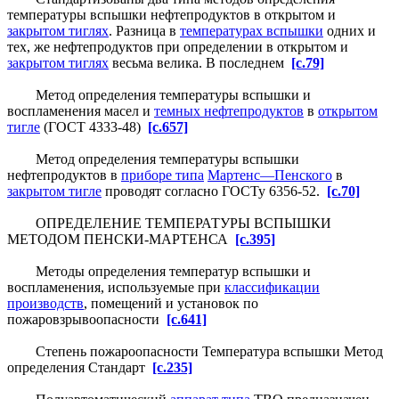
температуры вспышки нефтепродуктов в открытом и
закрытом тиглях
. Разница в
температурах вспышки
одних и
тех, же нефтепродуктов при определении в открытом и
закрытом тиглях
весьма велика. В последнем
[c.79]
Метод определения температуры вспышки и
воспламенения масел и
темных нефтепродуктов
в
открытом
тигле
(ГОСТ 4333-48)
[c.657]
Метод определения температуры вспышки
нефтепродуктов в
приборе типа
Мартенс—Пенского
в
закрытом тигле
проводят согласно ГОСТу 6356-52.
[c.70]
ОПРЕДЕЛЕНИЕ ТЕМПЕРАТУРЫ ВСПЫШКИ
МЕТОДОМ ПЕНСКИ-МАРТЕНСА
[c.395]
Методы определения температур вспышки и
воспламенения, используемые при
классификации
производств
, помещений и установок по
пожаровзрывоопасности
[c.641]
Степень пожароопасности Температура вспышки Метод
определения Стандарт
[c.235]