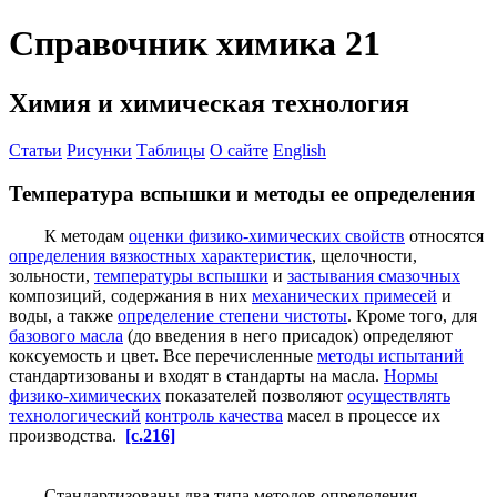
Справочник химика 21
Химия и химическая технология
Статьи
Рисунки
Таблицы
О сайте
English
Температура вспышки и методы ее определения
К методам
оценки физико-химических свойств
относятся
определения вязкостных характеристик
, щелочности,
зольности,
температуры вспышки
и
застывания смазочных
композиций, содержания в них
механических примесей
и
воды, а также
определение степени чистоты
. Кроме того, для
базового масла
(до введения в него присадок) определяют
коксуемость и цвет. Все перечисленные
методы испытаний
стандартизованы и входят в стандарты на масла.
Нормы
физико-химических
показателей позволяют
осуществлять
технологический
контроль качества
масел в процессе их
производства.
[c.216]
Стандартизованы два типа методов определения