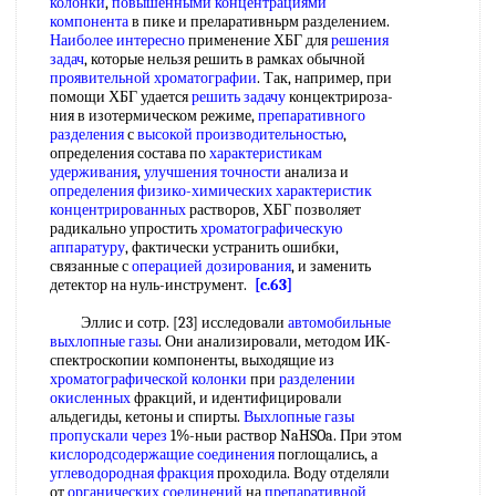
колонки
,
повышенными концентрациями
компонента
в пике и преларативньрм разделением.
Наиболее интересно
применение ХБГ для
решения
задач
, которые нельзя решить в рамках обычной
проявительной хроматографии
. Так, например, при
помощи ХБГ удается
решить задачу
концектрироза-
ния в изотермическом режиме,
препаративного
разделения
с
высокой производительностью
,
определения состава по
характеристикам
удерживания
,
улучшения точности
анализа и
определения физико-химических
характеристик
концентрированных
растворов, ХБГ позволяет
радикально упростить
хроматографическую
аппаратуру
, фактически устранить ошибки,
связанные с
операцией дозирования
, и заменить
детектор на нуль-инструмент.
[c.63]
Эллис и сотр. [23] исследовали
автомобильные
выхлопные газы
. Они анализировали, методом ИК-
спектроскопии компоненты, выходящие из
хроматографической колонки
при
разделении
окисленных
фракций, и идентифицировали
альдегиды, кетоны и спирты.
Выхлопные газы
пропускали через
1%-ныи раствор NaHSOa. При этом
кислородсодержащие соединения
поглощались, а
углеводородная фракция
проходила. Воду отделяли
от
органических соединений
на
препаративной