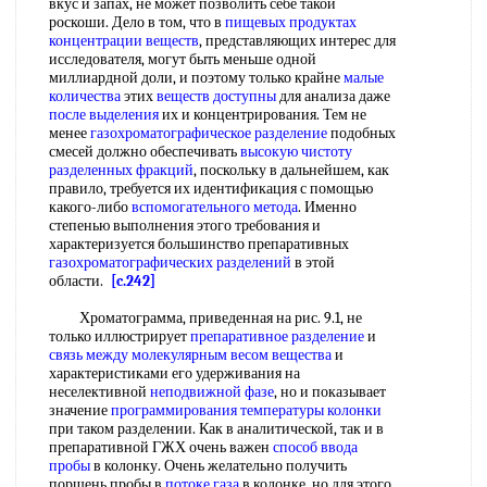
вкус и запах, не может позволить себе такой
роскоши. Дело в том, что в
пищевых продуктах
концентрации веществ
, представляющих интерес для
исследователя, могут быть меньше одной
миллиардной доли, и поэтому только крайне
малые
количества
этих
веществ доступны
для анализа даже
после выделения
их и концентрирования. Тем не
менее
газохроматографическое разделение
подобных
смесей должно обеспечивать
высокую чистоту
разделенных фракций
, поскольку в дальнейшем, как
правило, требуется их идентификация с помощью
какого-либо
вспомогательного метода
. Именно
степенью выполнения этого требования и
характеризуется большинство препаративных
газохроматографических разделений
в этой
области.
[c.242]
Хроматограмма, приведенная на рис. 9.1, не
только иллюстрирует
препаративное разделение
и
связь между
молекулярным весом вещества
и
характеристиками его удерживания на
неселективной
неподвижной фазе
, но и показывает
значение
программирования температуры колонки
при таком разделении. Как в аналитической, так и в
препаративной ГЖХ очень важен
способ ввода
пробы
в колонку. Очень желательно получить
поршень пробы в
потоке газа
в колонке, но для этого