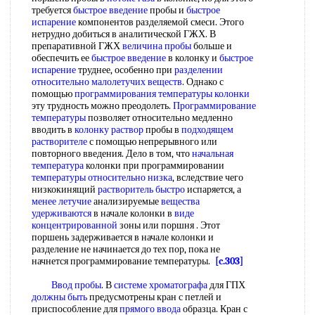
требуется
быстрое введение
пробы и
быстрое
испарение
компонентов разделяемой смеси. Этого
нетрудно добиться в аналитической ГЖХ. В
препаративной ГЖХ
величина пробы
больше и
обеспечить ее
быстрое введение
в колонку и
быстрое
испарение
труднее, особенно при
разделении
относительно
малолетучих веществ
. Однако с
помощью
программирования температуры колонки
эту трудность можно преодолеть.
Программирование
температуры
позволяет относительно медленно
вводить в
колонку раствор
пробы в
подходящем
растворителе
с помощью непрерывного или
повторного введения. Дело в том, что
начальная
температура
колонки при программировании
температуры относительно низка
, вследствие чего
низкокинящий
растворитель быстро
испаряется, а
менее летучие
анализируемые
вещества
удерживаются
в начале колонки в
виде
концентрированной
зоны или поршня . Этот
поршень задерживается в начале колонки и
разделение не начинается до тех пор, пока не
начнется программирование температуры.
[c.303]
Ввод пробы
. В
системе хроматографа
для ГПХ
должны быть
предусмотрены кран с петлей и
приспособление для
прямого ввода
образца. Кран с