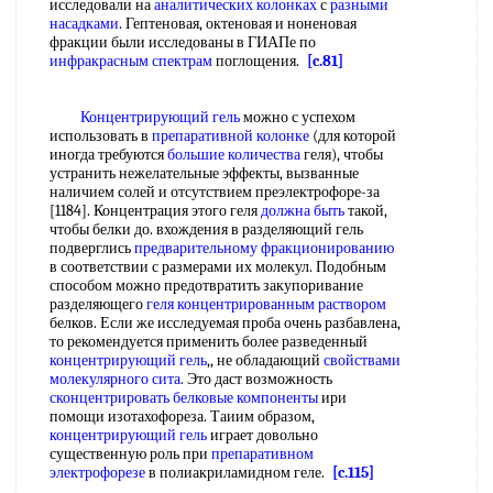
исследовали на
аналитических колонках
с
разными
насадками
. Гептеновая, октеновая и ноненовая
фракции были исследованы в ГИАПе по
инфракрасным спектрам
поглощения.
[c.81]
Концентрирующий гель
можно с успехом
использовать в
препаративной колонке
(для которой
иногда требуются
большие количества
геля), чтобы
устранить нежелательные эффекты, вызванные
наличием солей и отсутствием преэлектрофоре-за
[1184]. Концентрация этого геля
должна быть
такой,
чтобы белки до. вхождения в разделяющий гель
подверглись
предварительному фракционированию
в соответствии с размерами их молекул. Подобным
способом можно предотвратить закупоривание
разделяющего
геля концентрированным раствором
белков. Если же исследуемая проба очень разбавлена,
то рекомендуется применить более разведенный
концентрирующий гель
,, не обладающий
свойствами
молекулярного сита
. Это даст возможность
сконцентрировать
белковые компоненты
ири
помощи изотахофореза. Таиим образом,
концентрирующий гель
играет довольно
существенную роль при
препаративном
электрофорезе
в полиакриламидном геле.
[c.115]