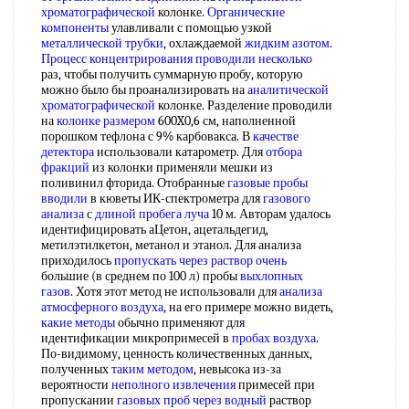
хроматографической
колонке.
Органические
компоненты
улавливали с помощью узкой
металлической трубки
, охлаждаемой
жидким азотом
.
Процесс концентрирования
проводили несколько
раз, чтобы получить суммарную пробу, которую
можно было бы проанализировать на
аналитической
хроматографической
колонке. Разделение проводили
на
колонке размером
600X0,6 см, наполненной
порошком тефлона с 9% карбовакса. В
качестве
детектора
использовали катарометр. Для
отбора
фракций
из колонки применяли мешки из
поливинил фторида. Отобранные
газовые пробы
вводили
в кюветы ИК-спектрометра для
газового
анализа
с
длиной пробега луча
10 м. Авторам удалось
идентифицировать аЦетон, ацетальдегид,
метилэтилкетон, метанол и этанол. Для анализа
приходилось
пропускать через
раствор очень
большие (в среднем по 100 л) пробы
выхлопных
газов
. Хотя этот метод не использовали для
анализа
атмосферного воздуха
, на его примере можно видеть,
какие методы
обычно применяют для
идентификации микропримесей в
пробах воздуха
.
По-видимому, ценность количественных данных,
полученных
таким методом
, невысока из-за
вероятности
неполного извлечения
примесей при
пропускании
газовых проб
через водный
раствор