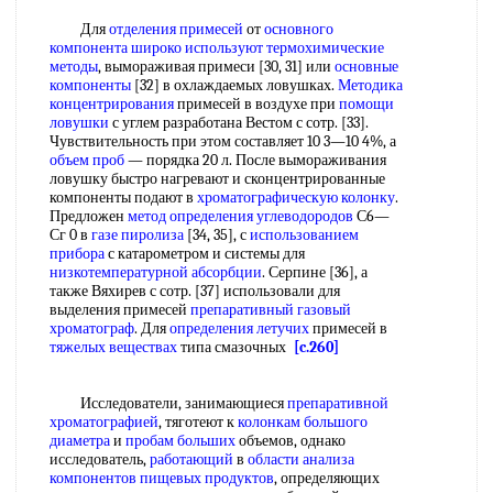
Для
отделения примесей
от
основного
компонента
широко используют
термохимические
методы
, вымораживая примеси [30, 31] или
основные
компоненты
[32] в охлаждаемых ловушках.
Методика
концентрирования
примесей в воздухе при
помощи
ловушки
с углем разработана Вестом с сотр. [33].
Чувствительность при этом составляет 10 3—10 4%, а
объем проб
— порядка 20 л. После вымораживания
ловушку быстро нагревают и сконцентрированные
компоненты подают в
хроматографическую колонку
.
Предложен
метод определения углеводородов
С6—
Сг 0 в
газе пиролиза
[34, 35], с
использованием
прибора
с катарометром и системы для
низкотемпературной абсорбции
. Серпине [36], а
также Вяхирев с сотр. [37] использовали для
выделения примесей
препаративный газовый
хроматограф
. Для
определения летучих
примесей в
тяжелых веществах
типа смазочных
[c.260]
Исследователи, занимающиеся
препаративной
хроматографией
, тяготеют к
колонкам большого
диаметра
и
пробам больших
объемов, однако
исследователь,
работающий
в
области анализа
компонентов пищевых продуктов
, определяющих