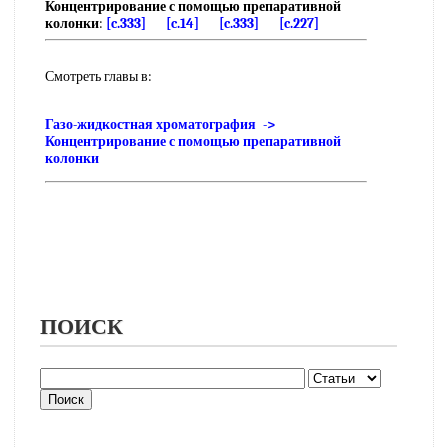
Концентрирование с помощью препаративной
колонки
:
[c.333]
[c.14]
[c.333]
[c.227]
Смотреть главы в:
Газо-жидкостная хроматография ->
Концентрирование с помощью препаративной
колонки
ПОИСК