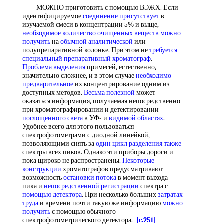
МОЖНО приготовить с помощью ВЭЖХ. Если
идентифицируемое
соединение присутствует
в
изучаемой смеси в концентрации 5% и выще,
необходимое количество
очищенных веществ
можно
получить
на
обычной аналитической
или
полупрепаративной колонке. При этом не
требуется
специальный
препаративный хроматограф
.
Проблема выделения
примесей, естественно,
значительно сложнее, и в этом случае
необходимо
предварительное
их концентрирование одним из
доступных методов.
Весьма полезной
может
оказаться информация, получаемая непосредственно
при хроматографировании и детектировании
поглощенного света
в УФ- и
видимой областях
.
Удобнее всего для этого пользоваться
спектрофотометрами с диодной линейкой,
позволяющими снять за
один цикл
разделения также
спектры всех пиков. Однако эти приборы дороги и
пока щироко не распространены.
Некоторые
конструкции
хроматографов предусматривают
возможность
остановки потока
в момент выхода
пика и
непосредственной регистрации
спектра с
помощью детектора
. При несколько больших
затратах
труда
и времени почти такую же информацию
можно
получить
с помощью обычного
спектрофотометрического детектора.
[c.251]