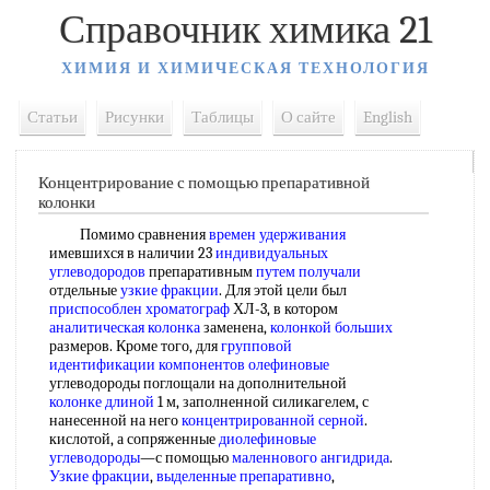
Справочник химика 21
ХИМИЯ И ХИМИЧЕСКАЯ ТЕХНОЛОГИЯ
Статьи
Рисунки
Таблицы
О сайте
English
Концентрирование с помощью препаративной
колонки
Помимо сравнения
времен удерживания
имевшихся в наличии 23
индивидуальных
углеводородов
препаративным
путем получали
отдельные
узкие фракции
. Для этой цели был
приспособлен хроматограф
ХЛ-3, в котором
аналитическая колонка
заменена,
колонкой больших
размеров. Кроме того, для
групповой
идентификации
компонентов олефиновые
углеводороды поглощали на дополнительной
колонке длиной
1 м, заполненной силикагелем, с
нанесенной на него
концентрированной серной
.
кислотой, а сопряженные
диолефиновые
углеводороды
—с помощью
маленнового ангидрида
.
Узкие фракции
,
выделенные препаративно
,