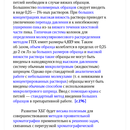
петлей необходим в случае вязких образцов.
Большинство
полимерных образцов
следует вводить
в виде 0,25— 1%-ных растворов. При
больших
концентрациях
высокая вязкость
раствора приводит к
увеличению
перепада давления
и к неизбежному
уширению пика
из-за
вязкого течения
хвостовой
части
пика.
Типичная система
колонок для
определения молекулярновесового распределения
методом
ГПХ имеет размеры 4,8X9 мм. Таким
об-)азом,
объем образца
колеблется в пределах от 0,25
до 2 см Лз-за
больших размеров образца
и
высокой
вязкости
раствора такие
образцы не могут быть
введены в находящуюся под
высоким давлением
систему обычным
микролитровым
(жидкостным)
шприцем. Однако при стандартной
аналитической
работе
с
небольшими молекулами
(т. е. невязкими в
концентрированных растворах
) образцы могут быть
введены
обычным способом
с использованием
микролитрового шприца
. Ввод с
помощью крана
с
петлей —
стандартный метод
введения
больших
образцов
в препаративной работе.
[c.196]
Развитие ХБГ будет
весьма полезным
для
совершенствования
методов проявительной
хроматографии
применительно к
решению задач
,
связанных с перегрузкой
хроматографической