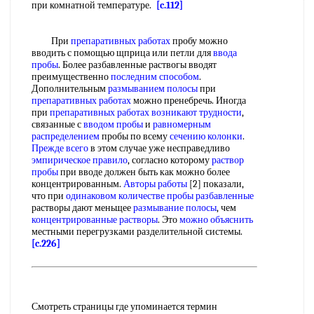
при комнатной температуре.
[c.112]
При
препаративных работах
пробу можно
вводить с помощью щприца или петли для
ввода
пробы
. Более разбавленные раствогы вводят
преимущественно
последним способом
.
Дополнительным
размыванием полосы
при
препаративных работах
можно пренебречь. Иногда
при
препаративных работах
возникают трудности
,
связанные с
вводом пробы
и
равномерным
распределением
пробы по всему
сечению колонки
.
Прежде всего
в этом случае уже несправедливо
эмпирическое правило
, согласно которому
раствор
пробы
при вводе должен быть как можно более
концентрированным.
Авторы работы
[2] показали,
что при
одинаковом количестве
пробы разбавленные
растворы дают меньщее
размывание полосы
, чем
концентрированные растворы
. Это
можно объяснить
местными перегрузками разделительной системы.
[c.226]
Смотреть страницы где упоминается термин