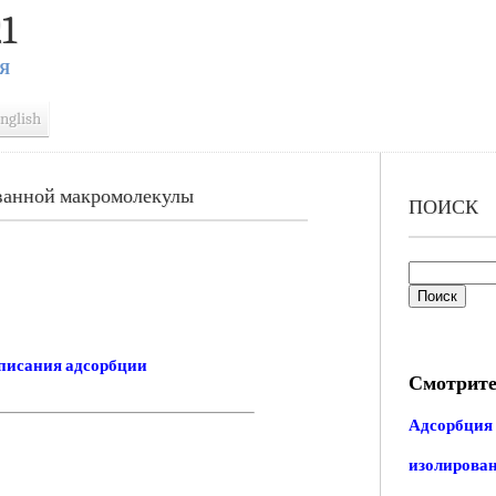
1
Я
nglish
ванной макромолекулы
ПОИСК
писания адсорбции
Смотрите
Адсорбция
изолирова