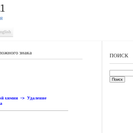
1
Я
nglish
ожного знака
ПОИСК
ой химии -> Удаление
а