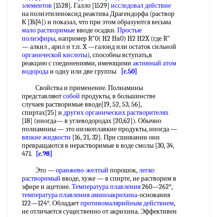
элементов
[1528]. Галло [1529]
исследовал действие
на полиэтиленоксид реактива Драгендорфа (раствор
К [BiJ4]) и показал, что при этом образуются весьма
мало растворимые
вводе осадки.
Простые
полиэфиры
, например R"0( H2 Ha0) H2 H2X (где R"
— алкил , арил и т.п. X —галоид или остаток сильной
органической кислоты
), способны вступать,в
реакцию с соединениями, имеющими
активный атом
водорода
и одну или две группы
[c.50]
Свойства и применение. Полиамины
представляют
собой
продукты, в большинстве
случаев растворимые вводе[19, 52, 53, 56],
спиртах[25] и
других органических растворителях
[18] (иногда— в углеводородах [20,62]). Обычно
полиамнны — это низкоплавкие продукты, иногда —
вязкие жидкости
[16, 21, 32]. При сшивании они
превращаются в нерастворимые в воде смолы [30, 34,
471.
[c.98]
Это —
оранжево-желтый
порошок,
легко
растворимый
вводе, хуже — в спирте, не растворим в
эфире и ацетоне.
Температура плавления
260—262°,
температура плавления
аминоакрихина
-основания
122—124°. Обладает
противомалярийным действием
,
не отличается существенно от акрихина. Эффективен