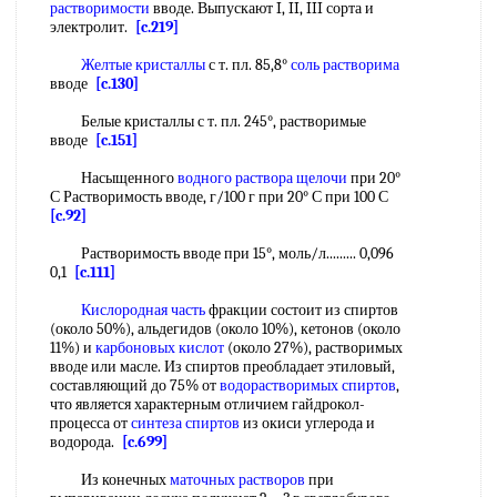
растворимости
вводе. Выпускают I, II, III сорта и
электролит.
[c.219]
Желтые кристаллы
с т. пл. 85,8°
соль растворима
вводе
[c.130]
Белые кристаллы с т. пл. 245°, растворимые
вводе
[c.151]
Насыщенного
водного раствора щелочи
при 20°
С Растворимость вводе, г/100 г при 20° С при 100 С
[c.92]
Растворимость вводе при 15°, моль/л......... 0,096
0,1
[c.111]
Кислородная часть
фракции состоит из спиртов
(около 50%), альдегидов (около 10%), кетонов (около
11%) и
карбоновых кислот
(около 27%), растворимых
вводе или масле. Из спиртов преобладает этиловый,
составляющий до 75% от
водорастворимых спиртов
,
что является характерным отличием гайдрокол-
процесса от
синтеза спиртов
из окиси углерода и
водорода.
[c.699]
Из конечных
маточных растворов
при