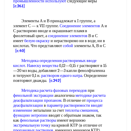
промышленности используют
следующие меры
[c.261]
Элементы А и В принадлежат к I группе, а
элемент С — к VII группе.
Соединение элементов
А и
С растворимо вводе и окрашивает пламя в
фиолетовый цвет, а
соединение элементов
В и С
имеет
белую окраску
и нерастворимо ни в воде, ни в
кислотах. Что представляют
собой
элементы А, В н С
[c.40]
Методика определения растворимых
вводе
кислот
.
Навеску вещества
0,12—0,15 г растворяют в 15
—20 мл воды, добавляют 2—3 капли фенолфталеина
и титруют 0,1 н.
раствором едкого натра
. Определение
повторяют дважды.
[c.242]
Методика расчета
фазовых переходов
при
фенольной экстракции
аналогична
методике расчета
деасфальтизации пропаном
. В отличие от
процесса
деасфальтизации
в
параметр растворимости
вводят
изменение
энтальпии за счет
теплоты смешения
,
функцию энтропии
вводят с обратным знаком, так
как
фенольные растворы
имеют верхнюю
экстремальную точку
на кривой КТР (в отличие от
пропановых растворов
, имеющих минимум КТР).