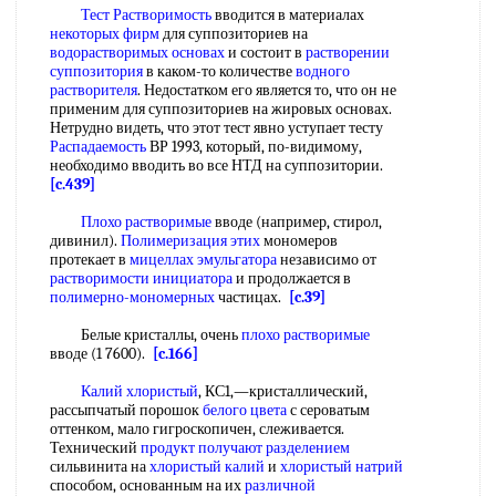
Тест Растворимость
вводится в материалах
некоторых фирм
для суппозиториев на
водорастворимых основах
и состоит в
растворении
суппозитория
в каком-то количестве
водного
растворителя
. Недостатком его является то, что он не
применим для суппозиториев на жировых основах.
Нетрудно видеть, что этот тест явно уступает тесту
Распадаемость
ВР 1993, который, по-видимому,
необходимо вводить во все НТД на суппозитории.
[c.439]
Плохо растворимые
вводе (например, стирол,
дивинил).
Полимеризация этих
мономеров
протекает в
мицеллах эмульгатора
независимо от
растворимости инициатора
и продолжается в
полимерно-мономерных
частицах.
[c.39]
Белые кристаллы, очень
плохо растворимые
вводе (1 7600).
[c.166]
Калий хлористый
, КС1,—кристаллический,
рассыпчатый порошок
белого цвета
с сероватым
оттенком, мало гигроскопичен, слеживается.
Технический
продукт получают разделением
сильвинита на
хлористый калий
и
хлористый натрий
способом, основанным на их
различной