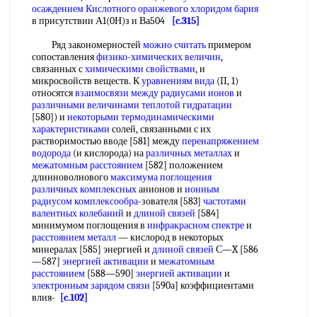
осаждением
Кислотного оранжевого
хлоридом бария
в присутствии А1(0Н)з и Ва504
[c.315]
Ряд закономерностей
можно считать
примером
сопоставления
физико-химических величин
,
связанных с
химическими свойствами
, и
микросвойств веществ. К
уравнениям вида
(II, 1)
относятся
взаимосвязи между
радиусами ионов
и
различными величинами
теплотой гидратации
[580]) и
некоторыми термодинамическими
характеристиками
солей, связанными с их
растворимостью вводе [581] между
перенапряжением
водорода
(и кислорода) на
различных металлах
и
межатомным расстоянием
[582] положением
длинноволнового
максимума поглощения
различных комплексных
анионов и
ионным
радиусом
комплексообра
-зователя [583]
частотами
валентных колебаний
и
длиной связей
[584]
минимумом поглощения в
инфракрасном спектре
и
расстоянием металл
— кислород в некоторых
минералах [585] энергией и
длиной связей
С—X [586
—587]
энергией активации
и
межатомным
расстоянием
[588—590]
энергией активации
и
электронным зарядом связи
[590а] коэффициентами
влия-
[c.102]