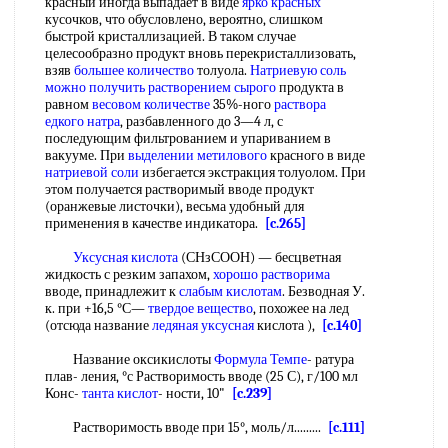
красный иногда выпадает в виде
ярко красных
кусочков, что обусловлено, вероятно, слишком
быстрой кристаллизацией. В таком случае
целесообразно продукт вновь перекристаллизовать,
взяв
большее количество
толуола.
Натриевую соль
можно получить
растворением сырого
продукта в
равном
весовом количестве
35%-ного
раствора
едкого натра
, разбавленного до 3—4 л, с
последующим фильтрованием и упариванием в
вакууме. При
выделении метилового
красного в виде
натриевой соли
избегается экстракция толуолом. При
этом получается растворимый вводе продукт
(оранжевые листочки), весьма удобный для
применения в качестве индикатора.
[c.265]
Уксусная кислота
(СНзСООН) — бесцветная
жидкость с резким запахом,
хорошо растворима
вводе, принадлежит к
слабым кислотам
. Безводная У.
к. при +16,5 °С—
твердое вещество
, похожее на лед
(отсюда название
ледяная уксусная
кислота ),
[c.140]
Название оксикислоты
Формула Темпе
- ратура
плав- ления, °с Растворимость вводе (25 С), г/100 мл
Конс-
танта кислот
- ности, 10"
[c.239]
Растворимость вводе при 15°, моль/л.........
[c.111]