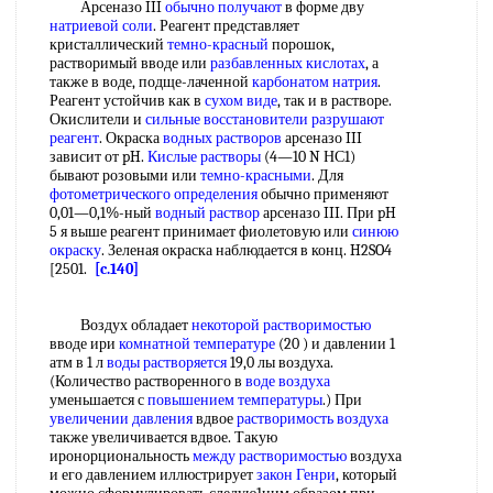
Арсеназо III
обычно получают
в форме дву
натриевой соли
. Реагент представляет
кристаллический
темно-красный
порошок,
растворимый вводе или
разбавленных кислотах
, а
также в воде, подще-лаченной
карбонатом натрия
.
Реагент устойчив как в
сухом виде
, так и в растворе.
Окислители и
сильные восстановители
разрушают
реагент
. Окраска
водных растворов
арсеназо III
зависит от pH.
Кислые растворы
(4—10 N НС1)
бывают розовыми или
темно-красными
. Для
фотометрического определения
обычно применяют
0,01—0,1%-ный
водный раствор
арсеназо III. При pH
5 я выше реагент принимает фиолетовую или
синюю
окраску
. Зеленая окраска наблюдается в конц. H2SO4
[2501.
[c.140]
Воздух обладает
некоторой растворимостью
вводе ири
комнатной температуре
(20 ) и давлении 1
атм в 1 л
воды растворяется
19,0 лы воздуха.
(Количество растворенного в
воде воздуха
уменьшается с
повышением температуры
.) При
увеличении давления
вдвое
растворимость воздуха
также увеличивается вдвое. Такую
иронорциональность
между растворимостью
воздуха
и его давлением иллюстрирует
закон Генри
, который