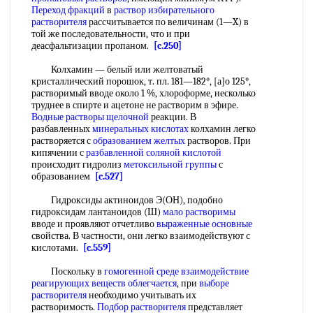
Переход фракций
в
раствор избирательного
растворителя
рассчитывается по величинам (1—X) в
той же последовательности, что и при
деасфальтизации пропаном.
[c.250]
Колхамин — белый или желтоватый
кристаллический порошок, т. пл. 181—182°, [а]о 125°,
растворимый вводе около 1 %, хлороформе, несколько
труднее в спирте и ацетоне не растворим в эфире.
Водные растворы щелочной
реакции. В
разбавленных
минеральных кислотах
колхамин легко
растворяется с
образованием желтых
растворов. При
кипячении с
разбавленной соляной кислотой
происходит гидролиз
метоксильной группы
с
образованием
[c.527]
Гидроксиды актиноидов Э(ОН), подобно
гидроксидам лантаноидов (Ш)
мало растворимы
вводе и проявляют отчетливо
выраженные основные
свойства. В частности, они легко взаимодействуют с
кислотами.
[c.559]
Поскольку в
гомогенной среде
взаимодействие
реагирующих
веществ облегчается
, при
выборе
растворителя
необходимо учитывать их
растворимость.
Подбор растворителя
представляет