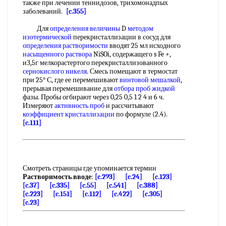
также при лечении теннидозов, трихомонадпых
заболеваний.
[c.355]
Для
определения величины
D
методом
изотермической
перекристаллизации в сосуд для
определения растворимости
вводят 25 мл исходного
насыщенного раствора
NiSOi, содержащего s Fe +,
иЗ,5г мелкорастертого перекристаллизованного
сернокислого никеля
. Смесь помещают в термостат
при 25° С, где ее перемешивают
винтовой мешалкой
,
прерывая перемешивание для
отбора проб жидкой
фазы. Пробы огбирают через 0,25 0,5 1 2 4 и 6 ч.
Измеряют
активность проб
и рассчитывают
коэффициент кристаллизации
по формуле (2.4).
[c.111]
Смотреть страницы где упоминается термин
Растворимость вводе
:
[c.293]
[c.24]
[c.123]
[c.37]
[c.335]
[c.55]
[c.541]
[c.388]
[c.223]
[c.151]
[c.112]
[c.422]
[c.305]
[c.23]