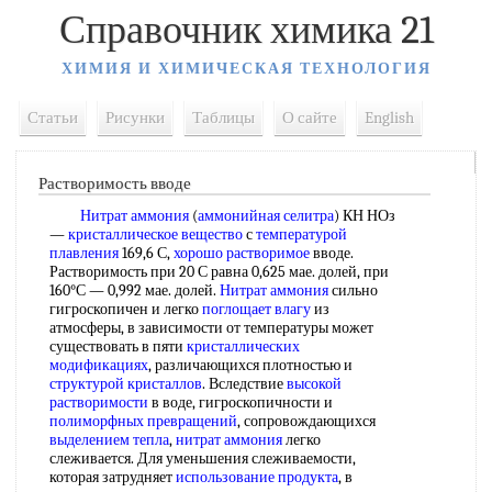
Справочник химика 21
ХИМИЯ И ХИМИЧЕСКАЯ ТЕХНОЛОГИЯ
Статьи
Рисунки
Таблицы
О сайте
English
Растворимость вводе
Нитрат аммония
(
аммонийная селитра
) КН НОз
—
кристаллическое вещество
с
температурой
плавления
169,6 С,
хорошо растворимое
вводе.
Растворимость при 20 С равна 0,625 мае. долей, при
160°С — 0,992 мае. долей.
Нитрат аммония
сильно
гигроскопичен и легко
поглощает влагу
из
атмосферы, в зависимости от температуры может
существовать в пяти
кристаллических
модификациях
, различающихся плотностью и
структурой кристаллов
. Вследствие
высокой
растворимости
в воде, гигроскопичности и
полиморфных превращений
, сопровождающихся
выделением тепла
,
нитрат аммония
легко
слеживается. Для уменьшения слеживаемости,
которая затрудняет
использование продукта
, в