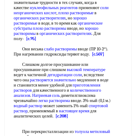
значительные трудности в тех случаях, когда в
качестве
нуклеофильных реагентов
применяют
соли
неорганических кислот
,
плохо растворимые
в
органических растворителях
, но
хорошо
растворимые
в воде, в то время как
органические
субстраты
плохо растворимы
вводе, но
хорошо
растворимы
в
органических растворителях
. Для
полу-
[c.95]
Они весьма
слабо растворимы
вводе (ПР 10-2°).
При нагревании гидроксиды теряют воду.
[c.507]
Слишком долгое просушивание или
просушивание при слишком
высокой температуре
ведет к частичной
дегидратации соли
, вследствие
чего она
растворяется значительно
медленнее в воде
и становится менее удобной для
приготовления
растворов
для качественного и
количественного
анализов
.
Натриевая соль
диметилглиоксима
чрезвычайно
легко растворима
вводе. 3%-ный (0,1 м.)
водный раствор
может заменить 1%-ный
спиртовой
раствор
, применяемый в
настоящее время
для
аналитических целей.
[c.208]
При перекристаллизации из
толуола метиловый