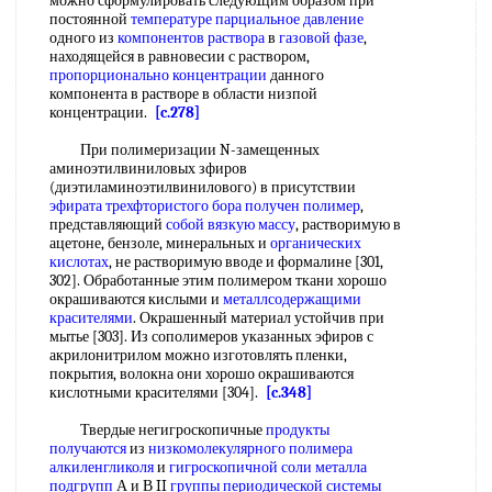
можно сформулировать следую1цим образом при
постоянной
температуре парциальное давление
одного из
компонентов раствора
в
газовой фазе
,
находящейся в равновесии с раствором,
пропорционально концентрации
данного
компонента в растворе в области низпой
концентрации.
[c.278]
При полимеризации N-замещенных
аминоэтилвиниловых зфиров
(диэтиламиноэтилвинилового) в присутствии
эфирата трехфтористого бора
получен полимер
,
представляющий
собой
вязкую массу
, растворимую в
ацетоне, бензоле, минеральных и
органических
кислотах
, не растворимую вводе и формалине [301,
302]. Обработанные этим полимером ткани хорошо
окрашиваются кислыми и
металлсодержащими
красителями
. Окрашенный материал устойчив при
мытье [303]. Из сополимеров указанных эфиров с
акрилонитрилом можно изготовлять пленки,
покрытия, волокна они хорошо окрашиваются
кислотными красителями [304].
[c.348]
Твердые негигроскопичные
продукты
получаются
из
низкомолекулярного полимера
алкиленгликоля
и
гигроскопичной соли
металла
подгрупп
А и В II
группы периодической системы