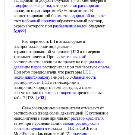
выпаривании досуха получают 2—3 г светлобурого
аморфного вещества
, которое
легко растворимо
вводе, но нерастворимо в95%-номспирте. В
концентрированной
бромистоводородной кислоте
этот
побочный продукт
образует темный раствор,
окраска которого при
разбавлении водой
бледнеет.
[c.499]
Растворимость H I в этилхлориде и
изспропилхлориде определяли в
термостатированной установке [17 3 и измеряли
титриметрически. При
расчете значений
растворимости вводили поправку на
парциальное
давление паров
растворителя при температуре
опыта
.
При этом предполагали, что растворы НС I
подчиняются закону
Генри [l 6 3-
Зависимость
растворимости
НС1 в этилхлориде и
изопропилхлориде от температуры, а также
рассчитанная
теплота растворения
представлены в
табл. 7 [173.
[c.13]
Свежеосажденные наполнители отмывают от
растворимых вводе солей декантацией. К суспензии
наполнителя в воде приливают
раствор красителя
,
затем при перемешивании
вводят раствор
соли
соответствующего металла
— ВаСЬ, СаСЬ или
Мп504. Так, Лак оранжевый (2)
получают