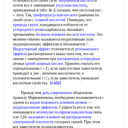
отличаются по своей силе.
Муравьиная кислота
и
почти все а-замещенные
уксусные кислоты
,
приведенные в табл. 16-3, сильнее, чем уксусная кис-
< лота. Так,
трифторуксусная кислота
сравнима по
своей силе с
соляной кислотой
. Очевидно, что
природа групп
, находящихся поблизости от
углеродного атома
карбоксила, оказывает
чрезвычайно
большое влияние
на
силу кислоты
. Это
явление обычно называется индуктивным (или
индукционным) эффектом и обозначается /.
Индуктивный эффект
отличается от
резонансного
эффекта
рассмотренного выше типа тем, что он
связан с замещением при
насыщенных углеродных
атомах
цепей жирных кислот
. Принято считать его
отрицательным (—I), если присутствие заместителя
приводит к уве-. личению кислотности, и
положительным (+/), если заместитель уменьшает
кислотные свойства.
[c.551]
Прежде чем
дать современное
объяснение
правилу Марковникова, необходимо познакомиться с
одним из
видов взаимного
влияния атомов
—
индукционным эффектом
. Сущность его в том, что
имеющаяся в
молекулах полярная ковалентная
связь
(см. 1.14)
оказывает влияние
на
распределение
электронной плотности
соседних связей. При этом
все заместители подразделяются на