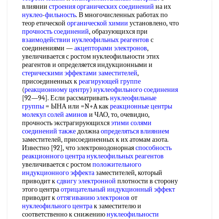
влиянии
строения органических соединений
на их
нуклео
-
фильность
. В многочисленных работах по
теор етической
органической химии
установлено, что
прочность соединений
, образующихся при
взаимодействии нуклеофильных реагентов
с
соединениями —
акцепторами электронов
,
увеличивается с ростом нуклеофильности этих
реагентов и определяется индукционными и
стерическими эффектами заместителей
,
присоединенных к
реагирующей группе
(
реакционному центру
)
нуклеофильного соединения
[92—94]. Если рассматривать
нуклеофильные
группы
= ЫНА или =N+A как
реакционные центры
молекул
солей аминов
и ЧАО, то, очевидно,
прочность экстрагирующихся
этими солями
соединений также
должна
определяться влиянием
заместителей, присоединенных к их атомам азота.
Известно [92], что электронодонорная
способность
реакционного центра
нуклеофильных реагентов
увеличивается с ростом
положительного
индукционного эффекта
заместителей, который
приводит к
сдвигу электронной
плотности в сторону
этого центра
отрицательный индукционный эффект
приводит к
оттягиванию электронов
от
нуклеофильного центра
к заместителю и
соответственно к снижению
нуклеофильности