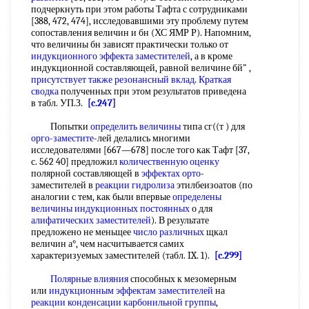
подчеркнуть при этом работы Тафта с сотрудниками
[388, 472, 474], исследовавшими эту проблему путем
сопоставления величин и бн (ХС ЯМР Р). Напомним,
что величины бн зависят практически только от
индукционного эффекта заместителей
, а в кроме
индукционной составляющей, равной величине бй" ,
присутствует также
резонансный вклад
.
Краткая
сводка
полученных при этом результатов приведена
в табл. УП.З.
[c.247]
Попытки
определить величины
типа сг((т ) для
орго-заместите
-лей делались многими
исследователями [667—678] после того как Тафт [37,
с. 562 40] предложил
количественную оценку
полярной составляющей в
эффектах орто
-
заместителей в
реакции гидролиза
этилбеизоатов (по
аналогии с тем, как были впервые
определены
величины
индукционных постоянных
о для
алифатических заместителей
). В результате
предложено не меньщее
число различных
щкал
величин а°, чем насчитывается самих
характеризуемых заместителей (табл. IX. 1).
[c.299]
Полярные влияния
способных к мезомерным
или
индукционным эффектам заместителей
на
реакции конденсации карбонильной группы
,