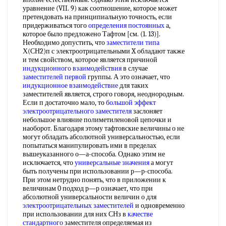
уравнение (VII. 9) как соотношение, которое может
претендовать на принципиальную точность, если
придерживаться того
определения постоянных
а,
которое было предложено Тафтом [см. (1. 13)].
Необходимо допустить, что
заместители типа
Х(СН2)п с электроотрицательными X обладают также
и тем свойством, которое является причиной
индукционного взаимодействия
в случае
заместителей первой
группы. А это означает, что
индукционное взаимодействие
для таких
заместителей является, строго говоря, неоднородным.
Если п достаточно мало, то
большой эффект
электроотрицательного заместителя
заслоняет
небольшое влияние полиметиленовой цепочки и
наоборот. Благодаря этому тафтовские величины о не
могут обладать абсолютной универсальностью, если
попытаться манипулировать ими в пределах
вышеуказанного о—а-способа. Однако этим не
исключается, что
универсальные значения
а могут
быть получены при использовании р—р-способа.
При этом нетрудно понять, что в приложении к
величинам 0 подход р—р означает, что при
абсолютной универсальности величин о для
электроотрицательных заместителей
и одновременно
при использовании для них СНз в
качестве
стандартного
заместителя определяемая из