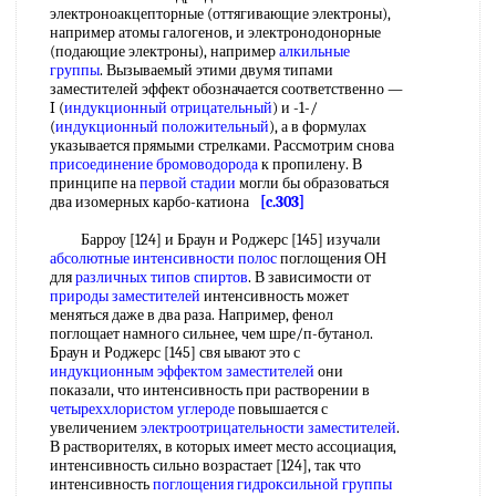
электроноакцепторные (оттягивающие электроны),
например атомы галогенов, и электронодонорные
(подающие электроны), например
алкильные
группы
. Вызываемый этими двумя типами
заместителей эффект обозначается соответственно —
I (
индукционный отрицательный
) и -1-/
(
индукционный положительный
), а в формулах
указывается прямыми стрелками. Рассмотрим снова
присоединение бромоводорода
к пропилену. В
принципе на
первой стадии
могли бы образоваться
два изомерных карбо-катиона
[c.303]
Барроу [124] и Браун и Роджерс [145] изучали
абсолютные интенсивности полос
поглощения ОН
для
различных типов спиртов
. В зависимости от
природы заместителей
интенсивность может
меняться даже в два раза. Например, фенол
поглощает намного сильнее, чем шре/п-бутанол.
Браун и Роджерс [145] свя ывают это с
индукционным эффектом заместителей
они
показали, что интенсивность при растворении в
четыреххлористом углероде
повышается с
увеличением
электроотрицательности заместителей
.
В растворителях, в которых имеет место ассоциация,
интенсивность сильно возрастает [124], так что
интенсивность
поглощения гидроксильной группы