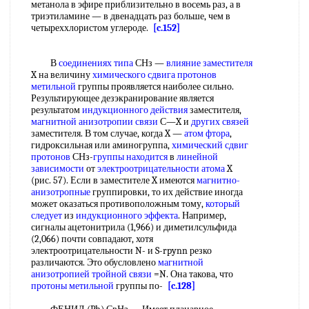
метанола в эфире приблизительно в восемь раз, а в
триэтиламине — в двенадцать раз больше, чем в
четыреххлористом углероде.
[c.152]
В
соединениях типа
СНз —
влияние заместителя
X на величину
химического сдвига протонов
метильной
группы проявляется наиболее сильно.
Результирующее дезэкранирование является
результатом
индукционного действия
заместителя,
магнитной анизотропии связи
С—X и
других связей
заместителя. В том случае, когда X —
атом фтора
,
гидроксильная или аминогруппа,
химический сдвиг
протонов
СНз-
группы находится
в
линейной
зависимости
от
электроотрицательности атома
X
(рис. 57). Если в заместителе X имеются
магнитно-
анизотропные
группировки, то их действие иногда
может оказаться противоположным тому,
который
следует
из
индукционного эффекта
. Например,
сигналы ацетонитрила (1,966) и диметилсульфида
(2,066) почти совпадают, хотя
электроотрицательности N- и S-rpynn резко
различаются. Это обусловлено
магнитной
анизотропией
тройной связи
=N. Она такова, что
протоны метильной
группы по-
[c.128]