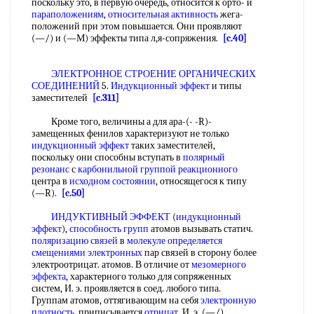
поскольку это, в первую очередь, относится к орто- и
параположениям
,
относительная активность
жега-
положений при этом повышается. Они проявляют
(—/) и (—М) эффекты типа л,я-сопряжения.
[c.40]
ЭЛЕКТРОННОЕ СТРОЕНИЕ ОРГАНИЧЕСКИХ
СОЕДИНЕНИЙ
5.
Индукционный эффект
и типы
заместителей
[c.311]
Кроме того, величины а для ара-(- -R)-
замещенных фенилов характеризуют не только
индукционный эффект
таких заместителей,
поскольку они способны вступать в
полярный
резонанс
с
карбонильной группой реакционного
центра в
исходном состоянии
, относящегося к типу
(—R).
[c.50]
ИНДУКТИВНЫЙ ЭФФЕКТ
(
индукционный
эффект
),
способность групп
атомов вызывать статич.
поляризацию связей
в
молекуле определяется
смещениями электронных
пар связей в сторону более
электроотрицат. атомов. В отличие от
мезомерного
эффекта
, характерного только для сопряженных
систем, И. э. проявляется в соед. любого типа.
Группам атомов, оттягивающим на себя
электронную
плотность
, приписывается
отрицат
. И. э. (—/),