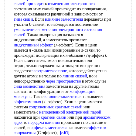
связей приводит
к
изменению электронного
состояния этих связей происходит их поляризация,
которая оказывается различной в зависимости от
типа связи
. Если
влияние заместителя
передается при
участии 0-связей, то наблюдается постепенное
уменьшение изменения
электронного состояния
связей
. Такая поляризация называется
индукционной, а заместитель проявляет
индуктивный эффект
(/-эффект). Если в цеип
имеется л -связь или изолированные л-связи, то
происходит поляризация их я-облаков (/д-эффект).
Если заместитель имеет положительно пли
отрицательно заряженные атомы, то вокруг них
создается
электрическое поле
, которое действует на
другие атомы не только по
линии связей
, но и
непосредственно
через пространство
в этом случае
сила воздействия
заместителя на другие атомы
зависит от конфигурации и от
конформации
молекулы
. Такое
влияние заместителя
называется
эффектом поля
(/ -эффект). Если в цепи имеется
система
сопряженных кратных связей
или
заместитель с
неподеленной электронной парой
находится при
кратной связи
или при
ароматическом
ядре
, то
передача влияния
происходит по системе я-
связей, и
эффект заместителя
называется
эффектом
сопряжения
(С-эффект),
[c.51]