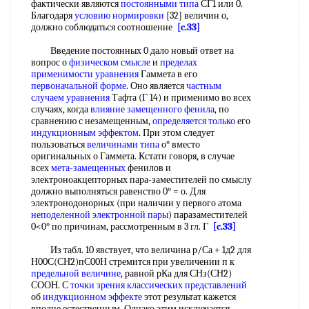
фактически являются
постоянными типа
СГ1 или 0.
Благодаря
условию нормировки
[32] величин о,
должно соблюдаться соотношение
[c.33]
Введение постоянных 0 дало новый ответ на
вопрос о
физическом смысле
и
пределах
применимости уравнения
Гаммета в его
первоначальной форме
. Оно является
частным
случаем уравнения
Тафта (Г 14) и применимо во всех
случаях, когда
влияние замещенного фенила
, по
сравнению с незамещенным,
определяется только
его
индукционным эффектом
. При этом следует
пользоваться
величинами типа
о° вместо
оригинальных о Гаммета. Кстати говоря, в случае
всех
мета-замещенных
фенилов и
электроноакцепторных пара-заместителей по смыслу
должно выполняться равенство 0° = о. Для
электронодонорных (при наличии у первого атома
неподеленной электронной пары
) паразаместителей
0<0° по причинам, рассмотренным в 3 гл. Г
[c.33]
Из табл. 10 явствует, что величина р/Са + 1д2 для
Н00С(СН2)пС00Н стремится при увеличении п к
предельной величине
, равной рКа для СНз(СН2)
СООН. С
точки зрения
классических представлений
об
индукционном эффекте
этот результат кажется
вполне естественным. Однако этим исключается