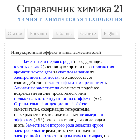
Справочник химика 21
ХИМИЯ И ХИМИЧЕСКАЯ ТЕХНОЛОГИЯ
Статьи
Рисунки
Таблицы
О сайте
English
Индукционный эффект и типы заместителей
Заместители первого рода
(не содержащие
кратных связей
) активируют орто- и пара-
положения
ароматического ядра
за
счет повышения
их
электронной плотности
, что способствует
взаимодействию с
электрофильными реагентами
.
Алкильные заместители
оказывают подобное
воздействие за счет проявляемого ими
положительного индукционного эффекта
(+/).
Отрицательный индукционный эффект
заместителей, содержащих гетероатомы,
перекрывается их положительным
мезомерным
эффектом
(+Л4), что характерно для кислорода и
азота.
Заместители второго рода
дезактивируют
электрофильные
реакции за счет снижения
электронной плотности
в
ароматических ядрах
, но