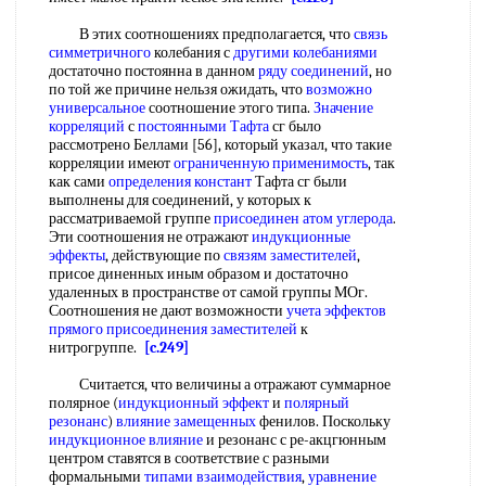
В этих соотношениях предполагается, что
связь
симметричного
колебания с
другими колебаниями
достаточно постоянна в данном
ряду соединений
, но
по той же причине нельзя ожидать, что
возможно
универсальное
соотношение этого типа.
Значение
корреляций
с
постоянными Тафта
сг было
рассмотрено Беллами [56], который указал, что такие
корреляции имеют
ограниченную применимость
, так
как сами
определения констант
Тафта сг были
выполнены для соединений, у которых к
рассматриваемой группе
присоединен атом углерода
.
Эти соотношения не отражают
индукционные
эффекты
, действующие по
связям заместителей
,
присое диненных иным образом и достаточно
удаленных в пространстве от самой группы МОг.
Соотношения не дают возможности
учета эффектов
прямого
присоединения заместителей
к
нитрогруппе.
[c.249]
Считается, что величины а отражают суммарное
полярное (
индукционный эффект
и
полярный
резонанс
)
влияние замещенных
фенилов. Поскольку
индукционное влияние
и резонанс с ре-акцгюнным
центром ставятся в соответствие с разными
формальными
типами взаимодействия
,
уравнение