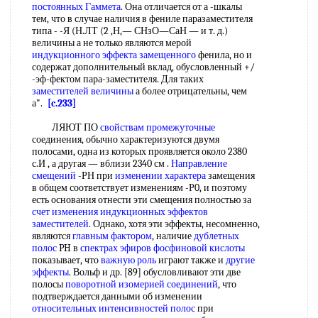
постоянных Гаммета
. Она отличается от а -шкалы
тем, что в случае наличия в фениле паразаместителя
типа - -Я (Н.ЛТ (2 ,Н,— СНзО—СаН — и т. д.)
величины а не только являются мерой
индукционного эффекта замещенного
фенила, но и
содержат дополнительный вклад, обусловленный +/
-эф-фектом пара-заместителя. Для таких
заместителей величины
а более отрицательны, чем
а".
[c.233]
ЛЯЮТ ПО
свойствам промежуточные
соединения, обычно характеризуются двумя
полосами, одна из которых проявляется около 2380
с.И , а другая — вблизи 2340 см .
Направление
смещений
-РН при
изменении характера
замещения
в общем соответствует изменениям -Р0, и поэтому
есть основания отнести эти смещения полностью за
счет изменения
индукционных эффектов
заместителей
. Однако, хотя эти эффекты, несомненно,
являются
главным фактором
, наличие
дублетных
полос
PH в
спектрах эфиров фосфиновой кислоты
показывает, что
важную роль
играют также и
другие
эффекты
. Вольф и др. [89] обусловливают эти две
полосы
поворотной изомерией соединений
, что
подтверждается данными об изменении
относительных интенсивностей полос
при