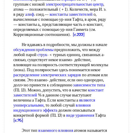
группам с низкой
электроотрицательностью центр
,
атома — положительный ( + 1). Количеств, мера И. э.
в ряду
алиф
. соед.—
константы заместителей
о,
вычисленные с помощью ур-ния Тафта, в аром, ряду
— константы а,, представляющие часть о-констант,
определяемых с помощью ур-ния Гаммета (см.
Корреляционные соотношения).
[c.222]
Не вдаваясь в подробности, мы должны в начале
обсуждения проблемы
предположить, что между
любой парой
струк
- < турных единиц, связанных а-
связью, существует некое взаимо- действие,
влияющее на полярность соответствующей молекулы
(иона). Под полярностью здесь понимается некое
распределение электрических зарядов
по атомам или
связям. Это взаимо- действие, если оно однородно,
долл<но привести к соблюдению
зависимости типа
(П1. 13). Можно, допустить, что в качестве
констант
заместителей
% в данном случае выступают
величины а Тафта. Если константы а
являются
универсальными
, то любой случай
влияния
индукционного эффекта
должен описываться
конкретной формой (П1. 13) в
виде уравнения
Тафта
[c.95]
Этот тип
взаимного влияния
атомов называется