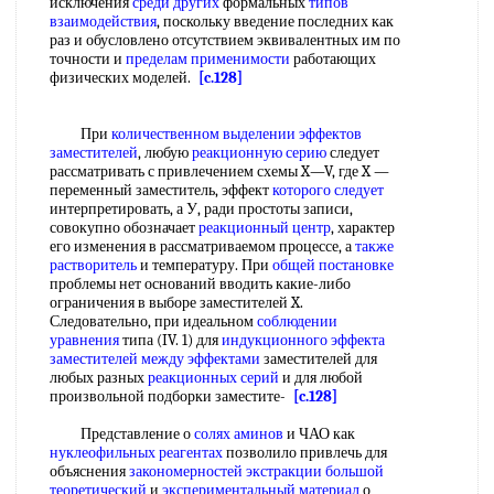
исключения
среди других
формальных
типов
взаимодействия
, поскольку введение последних как
раз и обусловлено отсутствием эквивалентных им по
точности и
пределам применимости
работающих
физических моделей.
[c.128]
При
количественном выделении
эффектов
заместителей
, любую
реакционную серию
следует
рассматривать с привлечением схемы X—V, где X —
переменный заместитель, эффект
которого следует
интерпретировать, а У, ради простоты записи,
совокупно обозначает
реакционный центр
, характер
его изменения в рассматриваемом процессе, а
также
растворитель
и температуру. При
общей постановке
проблемы нет оснований вводить какие-либо
ограничения в выборе заместителей X.
Следовательно, при идеальном
соблюдении
уравнения
типа (IV. 1) для
индукционного эффекта
заместителей
между эффектами
заместителей для
любых разных
реакционных серий
и для любой
произвольной подборки заместите-
[c.128]
Представление о
солях аминов
и ЧАО как
нуклеофильных реагентах
позволило привлечь для
объяснения
закономерностей экстракции
большой
теоретический
и
экспериментальный материал
о