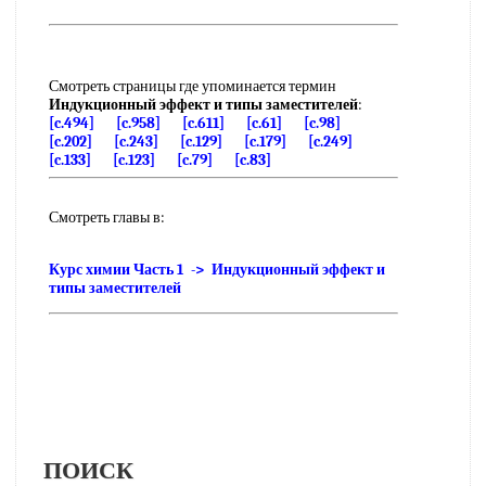
Смотреть страницы где упоминается термин
Индукционный эффект и типы заместителей
:
[c.494]
[c.958]
[c.611]
[c.61]
[c.98]
[c.202]
[c.243]
[c.129]
[c.179]
[c.249]
[c.133]
[c.123]
[c.79]
[c.83]
Смотреть главы в:
Курс химии Часть 1 -> Индукционный эффект и
типы заместителей
ПОИСК