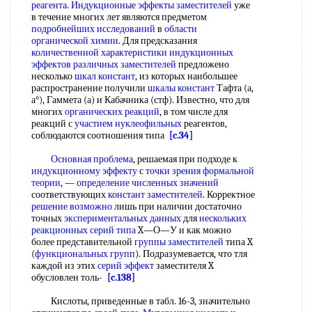
реагента
.
Индукционные эффекты заместителей
уже
в течение многих лет являются предметом
подробнейших исследований
в
области
органической химии
. Для предсказания
количественной характеристики
индукционных
эффектов
различных заместителей
предложено
несколько
шкал констант
, из которых наибольшее
распространение получили
шкалы констант
Тафта (а,
а°), Гаммета (а) и Кабачника (стф). Известно, что для
многих
органических реакций
, в том числе для
реакций с
участием нуклеофильных
реагентов,
соблюдаются соотношения типа
[c.34]
Основная проблема
, решаемая при подходе к
индукционному эффекту
с
точки зрения
формальной
теории
, —
определение численных значений
соответствующих
констант заместителей
. Корректное
решение возможно
лишь при наличии достаточно
точных
экспериментальных данных
для
нескольких
реакционных
серий типа
X—О—У и как можно
более представительной
группы заместителей
типа X
(
функциональных групп
). Подразумевается, что тля
каждой из этих
серий эффект
заместителя X
обусловлен толь-
[c.138]
Кислоты, приведенные в табл. 16-3, значительно