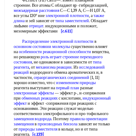
ФЕНИЛ (Ph) СвНз—. Имеет планарное
строение. Все атомы С обладают sp -гибридизацией,
межъядерные расстояния
С—С 1,39 А, С—Н 1,07 А,
все углы 120° ние
электронной плотности
, а
также
длина
и зей зависят от
типа заместителей
. Обладает
лadыми
отрицат
. индукционными и положит,
мезомерным эффектами
[c.611]
Распределение электронной плотности
в
основном состоянии молекулы
существенно влияет
на
особенности реакционной способности
вещества,
но решающую
роль играет
строение переходного
состояния
, не одинаковое в зависимости от
типа
реагента
, от
механизма реакции
. Из
исследований
реакций
водородного обмена ароматических и, в
частности,
сераорганических соединений
[1, 11]
хорошо известно, что с
изменением природы
реагента выступают на
первый план
разные
электронные эффекты
— эффект р-, и-сопряжения
при
обменных реакциях
с кислотами,
индукционный
эффект
и эффект -сопряжения при реакциях с
основаниями. Эти реакции служат моделью
соответственно электрофильного и про-тофильного
замещения водорода
. Поэтому
правила ориентации
замещения
в
производных бензола
зависят не только
от
природы заместителя
в кольце, но и от типа
реагента.
[c.123]