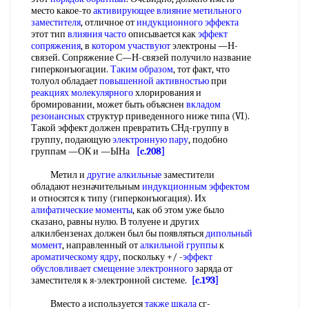
место какое-то
активирующее влияние
метильного
заместителя
, отличное от
индукционного эффекта
этот тип
влияния часто
описывается как
эффект
сопряжения
, в
котором участвуют
электроны —Н-
связей. Сопряжение С—Н-связей получило название
гиперконъюгации.
Таким образом
, тот факт, что
толуол обладает
повышенной активностью
при
реакциях молекулярного
хлорирования и
бромировании, может быть объяснен
вкладом
резонансных
структур приведенного ниже типа (VI).
Такой эффект должен превратить СНд-группу в
группу, подающую
электронную пару
, подобно
группам —ОК и —ЫНа
[c.208]
Метил и
другие алкильные
заместители
обладают незначительным
индукционным эффектом
и относятся к типу (гиперконъюгация). Их
алифатические моменты
, как об этом уже было
сказано, равны нулю. В толуене и других
алкилбензенах должен был бы появляться
дипольный
момент
, направленный от
алкильной группы
к
ароматическому ядру
, поскольку +/ -
эффект
обусловливает
смещение электронного
заряда от
заместителя к я-электронной системе.
[c.193]
Вместо а используется
также шкала
сг-