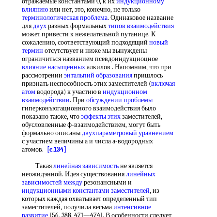
отражаемые константами 0, к их
индукционному
влиянию
или нет, это, конечно, не только
терминологическая проблема
. Одинаковое название
для
двух
разных формальных
типов взаимодействия
может привести к нежелательной путанице. К
сожалению, соответствующий подходящий
новый
термин
отсутствует и ниже мы вынуждены
ограничиться названием псевдоиндукциоцное
влияние насыщенных
алкилов . Напомним, что при
рассмотрении
энтальпий образования
пришлось
признать неспособность этих заместителей (
включая
атом
водорода) к участию в
индукционном
взаимодействии
. При
обсуждении проблемы
гиперконъюгационного взаимодействия было
показано также, что
эффекты этих
заместителей,
обусловленные ф-взаимодействием, могут быть
формально описаны
двухпараметровый уравнением
с участием величины а и числа а-водородных
атомов.
[c.134]
Такая
линейная зависимость
не является
неожидэнной. Идея существования
линейных
зависимостей между
резонансными и
индукционными константами заместителей
, из
которых каждая охватывает определенный тип
заместителей, получила весьма
интенсивное
развитие
[56, 388, 471—474]. В особенности следует