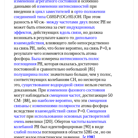
изменении агрегатного состояния
и особенно
данными об
изменении интенсивностей
при
введении в
цикл заместителей
в
орто-положении
соединений типа
СбН5Р(ОСгН5)ОН. При этом
разность в 40 сж-
между частотами
двух
полос PH не
может быть отнесена за счет
индукционных
эффектов
, действующих
вдоль связи
, но должна
возникать в результате какого-то
дипольного
взаимодействия
, влияющего либо непосредственно
на связь PH, либо, что более вероятно, на связь Р=0, в
результате чего изменяется полярность атома
фосфора.
Была
измерена
интенсивность полос
поглощения
PH, которая оказалась достаточно
постоянной и сравнительно небольшой [85]
полуширина полос
значительно больше, чем у полос,
соответствующих колебаниям СН, но несмотря на
это,
существование водородной связи
нельзя считать
доказанным. При
изменении фазового состояния
могут наблюдаться
смещения частот
, достигающие 50
СМ- [88], но
наиболее вероятно
, что эти
смещения
связаны
с
изменениями полярности
атома фосфора
вследствие
взаимодействий связи
Р=0.
Смещения
частот
при
использовании основных
растворителей
очень
невелики [120]. Обертон
частоты валентных
колебаний
PH был идентифицирован [90] в виде
слабой полосы
поглощения в области 5285 см , но он
имеет малое практическое значение.
[c.128]