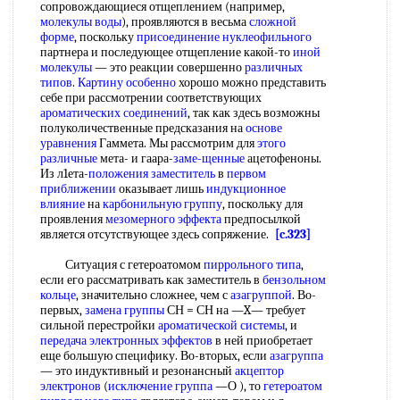
сопровождающиеся отщеплением (например,
молекулы воды
), проявляются в весьма
сложной
форме
, поскольку
присоединение нуклеофильного
партнера и последующее отщепление какой-то
иной
молекулы
— это реакции совершенно
различных
типов
.
Картину особенно
хорошо можно представить
себе при рассмотрении соответствующих
ароматических соединений
, так как здесь возможны
полуколичественные предсказания на
основе
уравнения
Гаммета. Мы рассмотрим для
этого
различные
мета- и гаара-
заме-щенные
ацетофеноны.
Из л1ета-
положения заместитель
в
первом
приближении
оказывает лишь
индукционное
влияние
на
карбонильную группу
, поскольку для
проявления
мезомерного эффекта
предпосылкой
является отсутствующее здесь сопряжение.
[c.323]
Ситуация с гетероатомом
пиррольного типа
,
если его рассматривать как заместитель в
бензольном
кольце
, значительно сложнее, чем с
азагруппой
. Во-
первых,
замена группы
СН = СН на —X— требует
сильной перестройки
ароматической системы
, и
передача электронных эффектов
в ней приобретает
еще большую специфику. Во-вторых, если
азагруппа
— это индуктивный и резонансный
акцептор
электронов
(
исключение группа
—О ), то
гетероатом