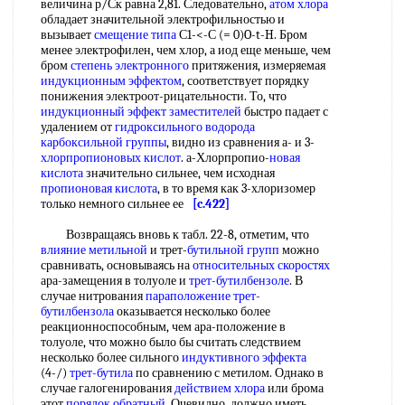
величина р/Ск равна 2,81. Следовательно,
атом хлора
обладает значительной электрофильностью и
вызывает
смещение типа
С1-<-С (= 0)O-t-H. Бром
менее электрофилен, чем хлор, а иод еще меньше, чем
бром
степень электронного
притяжения, измеряемая
индукционным эффектом
, соответствует порядку
понижения электроот-рицательности. То, что
индукционный эффект заместителей
быстро падает с
удалением от
гидроксильного водорода
карбоксильной группы
, видно из сравнения а- и 3-
хлорпропионовых кислот
. а-Хлорпропио-
новая
кислота
значительно сильнее, чем исходная
пропионовая кислота
, в то время как 3-хлоризомер
только немного сильнее ее
[c.422]
Возвращаясь вновь к табл. 22-8, отметим, что
влияние метильной
и трет-
бутильной групп
можно
сравнивать, основываясь на
относительных скоростях
ара-замещения в толуоле и
трет-бутилбензоле
. В
случае нитрования
параположение
трет-
бутилбензола
оказывается несколько более
реакционноспособным, чем ара-положение в
толуоле, что можно было бы считать следствием
несколько более сильного
индуктивного эффекта
(4-/)
трет-бутила
по сравнению с метилом. Однако в
случае галогенирования
действием хлора
или брома
этот
порядок обратный
. Очевидно, должно иметь