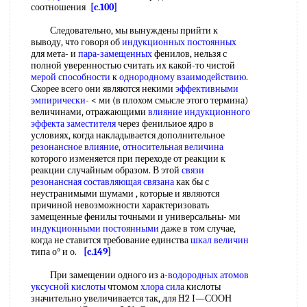
соотношения
[c.100]
Следовательно, мы вынуждены прийти к
выводу, что говоря об
индукционных постоянных
для мета- и
пара-замещенных
фенилов, нельзя с
полной уверенностью считать их какой-то чистой
мерой способности
к
однородному взаимодействию
.
Скорее всего они являются некими
эффективными
эмпирически
- < ми (в плохом смысле этого термина)
величинами, отражающими
влияние индукционного
эффекта заместителя
через фенильиое ядро в
условиях, когда накладывается дополнительное
резонансное влияние
,
относительная величина
которого изменяется при переходе от реакции к
реакции случайным образом. В этой
связи
резонансная
составляющая связана
как бы с
неустранимыми шумами , которые и являются
причиной невозможности характеризовать
замещенные фенилы точными и универсальны- ми
индукционными постоянными
даже в том случае,
когда не ставится требование единства
шкал величин
типа о° и о.
[c.149]
При замещении одного из а-
водородных атомов
уксусной кислоты
чтомом
хлора сила
кислоты
значительно увеличивается так, для H2 I—СООН