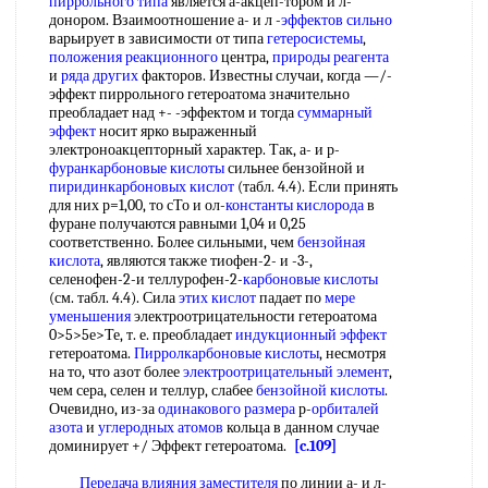
пиррольного типа
является а-акцеп-тором и л-
донором. Взаимоотношение а- и л -
эффектов сильно
варьирует в зависимости от типа
гетеросистемы
,
положения реакционного
центра,
природы реагента
и
ряда других
факторов. Известны случаи, когда —/-
эффект пиррольного гетероатома значительно
преобладает над +- -эффектом и тогда
суммарный
эффект
носит ярко выраженный
электроноакцепторный характер. Так, а- и р-
фуранкарбоновые кислоты
сильнее бензойной и
пиридинкарбоновых кислот
(табл. 4.4). Если принять
для них р=1,00, то сТо и ол-
константы кислорода
в
фуране получаются равными 1,04 и 0,25
соответственно. Более сильными, чем
бензойная
кислота
, являются также тиофен-2- и -3-,
селенофен-2-и теллурофен-2-
карбоновые кислоты
(см. табл. 4.4). Сила
этих кислот
падает по
мере
уменьшения
электроотрицательности гетероатома
0>5>5е>Те, т. е. преобладает
индукционный эффект
гетероатома.
Пирролкарбоновые кислоты
, несмотря
на то, что азот более
электроотрицательный элемент
,
чем сера, селен и теллур, слабее
бензойной кислоты
.
Очевидно, из-за
одинакового размера
р-
орбиталей
азота
и
углеродных атомов
кольца в данном случае
доминирует +/ Эффект гетероатома.
[c.109]
Передача влияния заместителя
по линии а- и л-