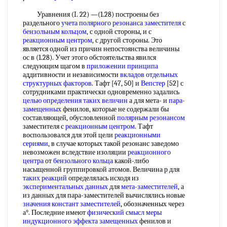
Уравнения (I. 22) —(1.28) построены без
раздельного
учета полярного
резонанса заместителя
с
бензольным кольцом
, с одной стороны, и с
реакционным центром
, с другой стороны. Это
является одной из причин непостоянства величины
ос в (1.28). Учет этого обстоятельства явился
следующим щагом в
приложении принципа
аддитивности и независимости
вкладов отдельных
структурных факторов
. Тафт [47, 50] и
Вепстер
[52] с
сотрудниками практически одновременно задались
целью определения
таких величин
а для мета- и
пара-
замещенных
фенилов, которые не содержали бы
составляющей, обусловленной
полярным резонансом
заместителя с
реакционным центром
. Тафт
воспользовался для этой цели
реакционными
сериями
, в случае которых такой резонанс заведомо
невозможен вследствие изоляции
реакционного
центра
от
бензольного кольца
какой-либо
насыщенной группировкой атомов. Величина р для
таких реакций
определялась исходя из
экспериментальных данных
для
мета-заместителей
, а
из данных для пара-заместителей вычислялись новые
значения констант заместителей
, обозначенных через
а°. Последние имеют
физический смысл меры
индукционного эффекта замещенных
фенилов и