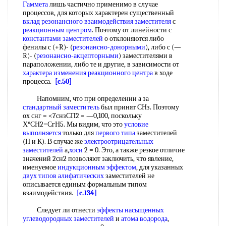
Гаммета
лишь частично применимо в случае
процессов, для которых характерен существенный
вклад резонансного
взаимодействия заместителя
с
реакционным центром
. Поэтому от линейности с
константами заместителей
о отклоняются либо
фенилы с (+R)- (
резонансно-донорными
), либо с (—
R)- (
резонансно-акцепторными
) заместителями в
параположении, либо те и другие, в зависимости от
характера изменения
реакционного центра
в ходе
процесса.
[c.50]
Напомним, что при определении а за
стандартный заместитель
был принят СНз. Поэтому
ох снг = <7снзСП2 = —0,100, поскольку
Х°СН2=СгН5. Мы видим, что это
условие
выполняется
только для
первого типа
заместителей
(Н и К). В случае же
электроотрицательных
заместителей
а,
хоси
2 = 0. Это, а также резкое отличие
значений 2сн2 позволяют заключить, что явление,
именуемое
индукционным эффектом
, для указанных
двух
типов алифатических
заместителей не
описывается единым формальным типом
взаимодействия.
[c.134]
Следует ли отнести
эффекты насыщенных
углеводородных заместителей
и
атома водорода
,