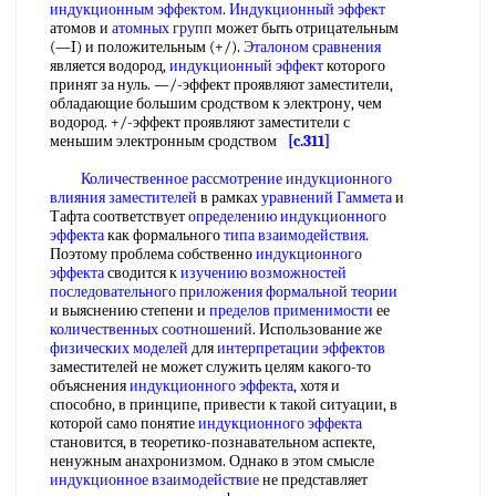
индукционным эффектом
.
Индукционный эффект
атомов и
атомных групп
может быть отрицательным
(—I) и положительным (+/).
Эталоном сравнения
является водород,
индукционный эффект
которого
принят за нуль. —/-эффект проявляют заместители,
обладающие большим сродством к электрону, чем
водород. +/-эффект проявляют заместители с
меньшим электронным сродством
[c.311]
Количественное рассмотрение
индукционного
влияния заместителей
в рамках
уравнений Гаммета
и
Тафта соответствует
определению индукционного
эффекта
как формального
типа взаимодействия
.
Поэтому проблема собственно
индукционного
эффекта
сводится к
изучению возможностей
последовательного приложения
формальной теории
и выяснению степени и
пределов применимости
ее
количественных соотношений
. Использование же
физических моделей
для
интерпретации эффектов
заместителей не может служить целям какого-то
объяснения
индукционного эффекта
, хотя и
способно, в принципе, привести к такой ситуации, в
которой само понятие
индукционного эффекта
становится, в теоретико-познавательном аспекте,
ненужным анахронизмом. Однако в этом смысле
индукционное взаимодействие
не представляет