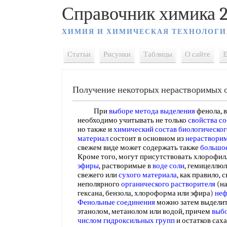
Справочник химика 2
ХИМИЯ И ХИМИЧЕСКАЯ ТЕХНОЛОГИ
Статьи
Рисунки
Таблицы
О сайте
E
Получение некоторых нерастворимых о
При
выборе метода выделения
фенола, 
необходимо учитывать не только
свойства с
но также и
химический состав биологическог
материал
состоит в основном из
нераствори
свежем виде может содержать также
большое
Кроме того, могут присутствовать хлорофилл
эфиры
, растворимые в
воде соли
, гемицеллюл
свежего или
сухого материала
, как правило,
неполярного
органического растворителя
(н
гексана, бензола, хлороформа или эфира)
неф
Фенольные соединения
можно затем выдели
этанолом, метанолом или водой, причем
выбо
числом
гидроксильных групп
и остатков саха