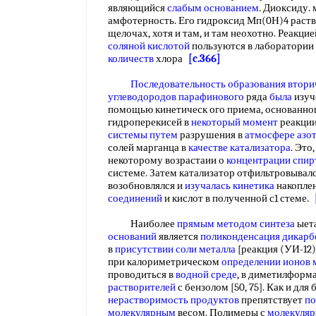
являющийся
слабым основанием
. Диоксиду.
амфотерность. Его гидроксид Мп(0Н)4 раствор
щелочах, хотя и там, и там неохотно. Реакци
соляной кислотой
пользуются в лаборатории
количеств
хлора
[c.366]
Последовательность образования
втори
углеводородов парафинового
ряда
была
изуче
помощью кинетическ ого приема, основанног
гидроперекисей в
некоторый момент
реакции
системы путем
разрушения в
атмосфере азо
солей марганца в
качестве катализатора
. Это
некоторому возрастаии о
концентрации спир
системе. Затем катализатор отфильтровывал
возобновлялся и
изучалась кинетика
накоплен
соединений
и кислот в полученной с1 стеме.
Наиболее
прямым методом синтеза
ыет
оснований
является
поликонденсация дикарб
в
присутствии соли металла
[реакция (УИ-12)
при калориметрическом
определении ионов 
проводиться в
водной среде
, в диметилформа
растворителей
с бензолом [50, 75]. Как и дл
нерастворимость продуктов
препятствует
по
молекулярным
весом. Полимеры с
молекуляр