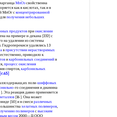
 марганца
МпОз
свойственна
яется как в кислотах, так и в
ей МпОг с
концентрированной
 для
получения небольших
чных продуктов
при
окислении
на на примере н-декана [232] с
о на удалении из системы
. Гидроперекиси удалялись 1 3
та
в
присутствии нерастворимых
, естественно, приводило к
тов
и
карбонильных соединений
в
ся,
процесс окисления
ия спиртов,
карбонильных
[c.65]
аллсодержаш,их поли-
шиффовых
онильно
-го соединения и диамина
 ]. Эта реакция давно применяется
металлов
[16 ]. Она может
миде [50] и в смеси
различных
я большинства
хелатных полимеров
,
лучению полимеров
с
высоким
ным весом
2000—11 ООО