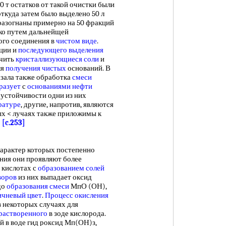
150 т остатков от такой очистки были
 откуда затем было выделено 50 л
 разогнаны примерно на 50 фракций
ако путем дальнейщей
ого соединения в
чистом виде
.
ции и
последующего выделения
учить
кристаллизующиеся соли
и
ля
получения чистых
оснований. В
азала также обработка
смеси
разует
с
основаниями нефти
устойчивости одни из них
ратуре
, другие, напротив, являются
ых < лучаях также приложимы к
.
[c.253]
характер которых постепенно
ния они проявляют более
 кислотах с
образованием солей
воров
из них выпадает оксид
до
образования смеси
МпО (ОН),
ичневый цвет
.
Процесс окисления
 в некоторых случаях для
растворенного
в зоде кислорода.
 в воде гид роксид Мп(ОН)з,