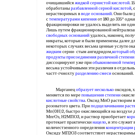
очищавшийся
жидкой сернистой кислотой
. 
обработаны
разбавленной серной кислотой
,
нерастворимых в
воде оснований
. Они были
с
температурами кипения
от 180 до 335° одн
фракционировки не удалось выделить ни одн
Лишь путем фракционированной нейтрализа
свободных оснований
удалось, наконец, пол
никраты, которые и были применены далее д
некоторых случаях весьма ценные услуги ок
жидким
серни- стым ангидридом,
который об
продукты присоединения
различной степени
диссоциируют уже при
обыкновенной темпе
весьма устойчивыми эти различия в отдельн
частт-гчнохту
разделению смеси
оснований
Марганец
образует несколько
оксидов, 
меняется по мере
повышения степени
окисле
кислотные свойства
. Оксид МпО растворим в
розоватого цвета. При
подщелачивании раст
Мп(0Н)2, быстро окисляющийся на воздухе 
МпгОз, Н2МПО3, и раствор приобретает
кор
протекает практически
нацело
, и это служит
количестзенного онределения
концентрации 
Оксиду МП2О3 соответствует нерастворимый