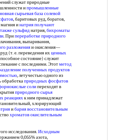
рений служат природные
шленности и
промышленные
новная сырьевая база
солевой
сфатов
, баритовых руд, боратов,
 магния и
натрия получают
также сульфид
натрия,
бихроматы
ли
. При
переработке природного
ачивания, выпаривания,
ого разложения
и окисления—
руд (т. е. переведения их
ценных
способное состояние) служит
спекание с последними. Этот
метод
разделение полученных продуктов
римостью
, летучестью одного из
ь обработка
природных фосфатов
форнокислые соли
переходят в
крытия
природного сырья
ых реакциях
к ним принадлежат
становительный, хлорирующий
атрия
и
бария восстановительным
дство
хроматов окислительным
ого исследования.
Исходным
ержанием 0,055% азота,