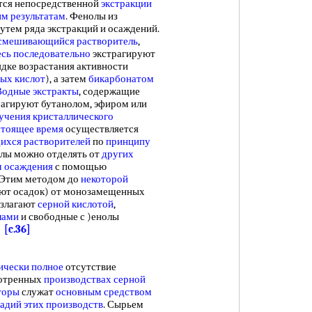
тся непосредственной
экстракции
м результатам
. Фенолы из
тем ряда экстракций и осаждений.
смешивающийся растворитель
,
сь последовательно
экстрагируют
дке возрастания активности
ых кислот
), а затем
бикарбонатом
Водные экстракты
, содержащие
рагируют бутанолом, эфиром или
учения кристаллического
стоящее время
осуществляется
хся растворителей
по
принципу
олы можно отделять от
других
м осаждения
с помощью
 Этим методом до
некоторой
ают осадок) от монозамещенных
злагают
серной кислотой
,
лами
и свободные с )енолы
.
[c.36]
ически полное
отсутствие
смотренных
производствах серной
торы
служат
основным средством
тадий
этих производств
. Сырьем