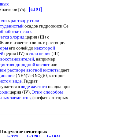
нных
плексов [75].
[c.191]
очи
к
раствору соли
студенистый
осадок гидроокиси Се
обработке осадка
уется хлорид
церия (III) с
йчив и известен лишь в растворе.
воры
его солей до
некоторой
ей
церия (IV) в
соли церия
(III)
 восстановителей
, например
дистоводородной кислот
или
ом растворе азотной кислоты
дает
динение
(NH4)2 e(NOg)0, которое
истом виде
. Гидрат
лучается в
виде желтого
осадка при
соли
церия (IV).
Этим способом
ьных элементов
, фосфаты которых
Получение некоторых