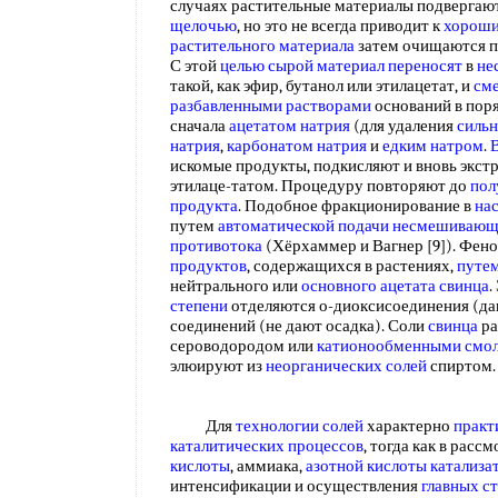
случаях растительные материалы подвергаю
щелочью
, но это не всегда приводит к
хороши
растительного материала
затем очищаются пу
С этой
целью сырой
материал переносят
в
не
такой, как эфир, бутанол или этилацетат, и
сме
разбавленными растворами
оснований в поря
сначала
ацетатом натрия
(для удаления
сильн
натрия
,
карбонатом натрия
и
едким натром
.
искомые продукты, подкисляют и вновь экст
этилаце-татом. Процедуру повторяют до
пол
продукта
. Подобное фракционирование в
на
путем
автоматической подачи
несмешивающи
противотока
(Хёрхаммер и Вагнер [9]). Фен
продуктов
, содержащихся в растениях,
путе
нейтрального или
основного ацетата
свинца
.
степени
отделяются о-диоксисоединения (д
соединений (не дают осадка). Соли
свинца
ра
сероводородом или
катионообменными смо
элюируют из
неорганических солей
спиртом
Для
технологии солей
характерно
практ
каталитических процессов
, тогда как в рас
кислоты
, аммиака,
азотной кислоты катализа
интенсификации и осуществления
главных с