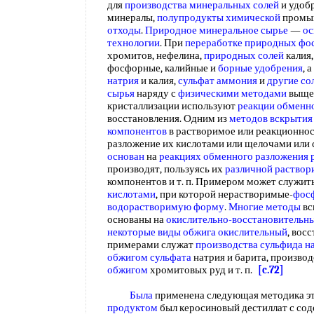
для
производства минеральных солей
и удоб
минералы,
полупродукты химической
промы
отходы
.
Природное минеральное сырье
—
ос
технологии
. При
переработке природных фо
хромитов, нефелина,
природных солей
калия,
фосфорные, калийные и
борные удобрения
, а
натрия
и калия,
сульфат аммония
и
другие со
сырья
наряду с
физическими методами
выщел
кристаллизации используют
реакции обменн
восстановления. Одним из
методов вскрытия
компонентов
в растворимое или реакционно
разложение их кислотами или щелочами или 
основан
на
реакциях обменного разложения
производят, пользуясь их
различной раство
компонентов и т. п. Примером может служит
кислотами
, при которой нерастворимые-
фос
водорастворимую форму
.
Многие методы
вс
основаны на
окислительно-восстановительн
некоторые виды
обжига окислительный
, вос
примерами служат
производства сульфида н
обжигом сульфата
натрия и барита, произво
обжигом
хромитовых руд и т. п.
[c.72]
Была
применена следующая методика эт
продуктом
был керосиновый дестиллат с сод