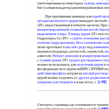
синтезированы из некоторых
галоид-замеще
бис(салицилальдегид)диаминураниловых ком
При приливании аммиака или
едкой щел
четырехвалентного церия
выпадает желтый
(IV), нерастворимый в избытке щелочи. При
концентрированной соляной кислотой
образ
выделением хлора
.
Хлорид церия
(IV) неусто
Гидроокись Се (IV)—
слабое основание раст
степени гидролизованы
.
Восстановление сол
легко протекает в
кислой среде
под
влиянием
перекиси водорода, азотистой, сернистой,
ио
алкоголя.
Нитрат аммония
в
концентрированн
с
солями церия
(IV)
трудно растворимое сое
можно использовать для
получения церия
в
ч
фосфорнокислого церия eaHiPO ) I2V2H2O по
действии фосфата
натрия на
кислый раствор 
церий можно отделить от
других редкоземел
умеренно растворяются
в кислотах. i
[c.93]
Смотреть страницы где упоминается термин