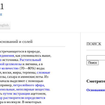
1
Я
nglish
снований и солей
ПОИСК
встречающегося в природе,
оединения
, как упоминалось выше,
о
источника.
Растительный
мой целлюлозы
и лигнина, а в
 количество
(70—80%) воды.
, воски, жиры, терпены,
сложные
озы, сахара и аминокислоты. Из
Смотрите
 сначала выделяют с помощью
апример,
петролейного эфира
,
енольные
,
неполярные вещества
.
Основания
ть
путем экстракции
ацетоном,
р растворителя
определяется
ра в молекуле. В некоторых