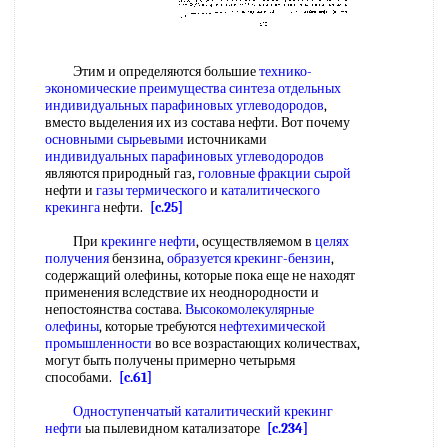
Этим и определяются большие
технико-
экономические преимущества
синтеза отдельных
индивидуальных парафиновых углеводородов
,
вместо выделения их из состава нефти. Вот почему
основными сырьевыми
источниками
индивидуальных парафиновых углеводородов
являются природный газ,
головные фракции сырой
нефти и
газы термического
и
каталитического
крекинга
нефти.
[c.25]
При
крекинге нефти
, осуществляемом в
целях
получения
бензина,
образуется крекинг-бензин
,
содержащий олефины, которые пока еще не находят
применения вследствие их неоднородности и
непостоянства состава.
Высокомолекулярные
олефины
, которые требуются
нефтехимической
промышленности
во все возрастающих количествах,
могут быть получены примерно четырьмя
способами.
[c.61]
Одноступенчатый каталитический крекинг
нефти
ыа пылевидном катализаторе
[c.234]