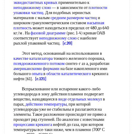
эквидистантных кривых
применительно к
неподвижному слою
— в зависимости от
плотности
упаковки частиц
. Для подобных зернистых
материалов с малым
средним размером частиц
и
широким гранулометрическим составом
насыпная
плотность
может находиться в пределах от 480 до 640
кг/м . На
фазовой диаграмме
(рис. 1-4) кривая ОАВ
соответствует
неподвижному слою
с наиболее
рыхлой упаковкой частиц.
[c.20]
Этот метод, основанный на использовании в
качестве катализатора
тонкого железного порошка,
псевдоожиженного потоком
синтез-г аз а, разработан
американскими фирмами
на базе накопленного ими
большого
опыта
в
области каталитического
крекинга
нефти [61].
[c.121]
Вспрыскивание или испарение какого-либо
углеводорода в зону действия пламени подвергает
вещество, находящееся в
виде отдельных молекул
в
парах,
действию температуры
, при которой
углеводороды уже не стабильны и разлагаются на
элементы. Такое разложение происходит не прямо а
проходит ряд ступеней. По аналогии с известными
процессами крекинга
нефтей до газа, при котором
температуры все-таки ниже, чем в пламени (700° С