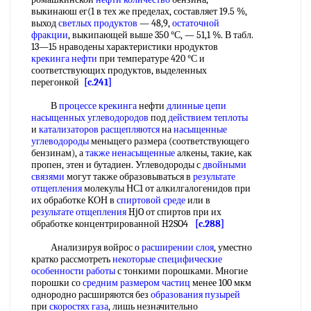
выкинаюш ег(1 в тех же пределах, составляет 19.5 %,
выход
светлых продуктов
— 48,9,
остаточной
фракции
, выкипающей выше 350 °С, — 51,1 %. В табл.
13—15 нраводены характеристики нродуктов
крекинга нефти
при температуре 420 °С и
соответствующих продуктов, выделенных
перегонкой
[c.241]
В
процессе крекинга
нефти
длинные цепи
насыщенных углеводородов
под
действием теплоты
и
катализаторов расщепляются
на
насыщенные
углеводороды
меньщего размера (соответствующего
бензинам), а
также ненасыщенные
алкены, такие, как
пропен, этен и бутадиен. Углеводороды с
двойными
связями
могут также образовываться в
результате
отщепления
молекулы НС1 от алкилгалогенидов при
их обработке КОН в
спиртовой среде
или в
результате отщепления
HjO от спиртов при их
обработке концентрированной H2SO4
[c.288]
Анализируя войрос о
расширении слоя
, уместно
кратко рассмотреть
некоторые специфические
особенности работы
с тонкими порошками. Многие
порошки со
средним размером частиц
менее 100 мкм
однородно расширяются без
образования пузырей
при
скоростях газа
, лишь незначительно