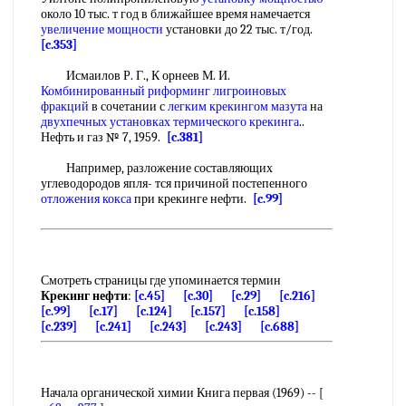
около 10 тыс. т год в ближайшее время намечается
увеличение мощности
установки до 22 тыс. т/год.
[c.353]
Исмаилов Р. Г., К орнеев М. И.
Комбинированный риформинг
лигроиновых
фракций
в сочетании с
легким крекингом мазута
на
двухпечных установках термического крекинга
..
Нефть и газ № 7, 1959.
[c.381]
Например, разложение составляющих
углеводородов япля- тся причиной постепенного
отложения кокса
при крекинге нефти.
[c.99]
Смотреть страницы где упоминается термин
Крекинг нефти
:
[c.45]
[c.30]
[c.29]
[c.216]
[c.99]
[c.17]
[c.124]
[c.157]
[c.158]
[c.239]
[c.241]
[c.243]
[c.243]
[c.688]
Начала органической химии Книга первая (1969) -- [