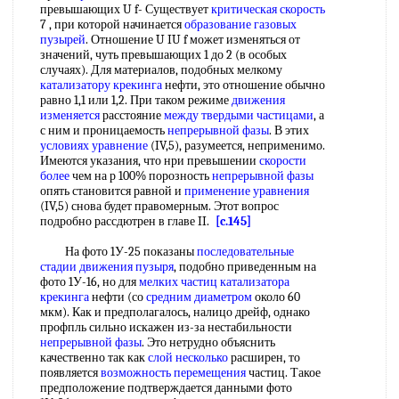
превышающих U f- Существует
критическая скорость
7 , при которой начинается
образование газовых
пузырей
. Отношение U IU f может изменяться от
значений, чуть превышающих 1 до 2 (в особых
случаях). Для материалов, подобных мелкому
катализатору крекинга
нефти, это отношение обычно
равно 1,1 или 1,2. При таком режиме
движения
изменяется
расстояние
между твердыми частицами
, а
с ним и проницаемость
непрерывной фазы
. В этих
условиях уравнение
(IV,5), разумеется, неприменимо.
Имеются указания, что нри превышении
скорости
более
чем на р 100% порозность
непрерывной фазы
опять становится равной и
применение уравнения
(IV,5) снова будет правомерным. Этот вопрос
подробно рассдютрен в главе II.
[c.145]
На фото 1У-25 показаны
последовательные
стадии
движения пузыря
, подобно приведенным на
фото 1У-16, но для
мелких частиц
катализатора
крекинга
нефти (со
средним диаметром
около 60
мкм). Как и предполагалось, налицо дрейф, однако
профпль сильно искажен из-за нестабильности
непрерывной фазы
. Это нетрудно объяснить
качественно так как
слой несколько
расширен, то
появляется
возможность перемещения
частиц. Такое
предположение подтверждается данными фото