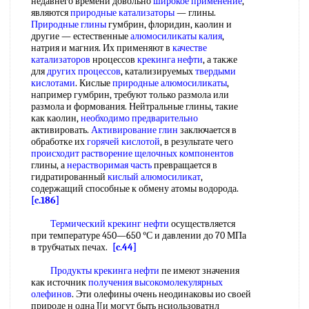
недавнего времени довольно
широкое применение
,
являются
природные катализаторы
— глины.
Природные глины
гумбрин, флоридин, каолин и
другие — естественные
алюмосиликаты калия
,
натрия и магния. Их применяют в
качестве
катализаторов
нроцессов
крекинга нефти
, а также
для
других процессов
, катализируемых
твердыми
кислотами
. Кислые
природные алюмосиликаты
,
например гумбрин, требуют только размола или
размола и формования. Нейтральные глины, такие
как каолин,
необходимо предварительно
активировать.
Активирование глин
заключается в
обработке их
горячей кислотой
, в результате чего
происходит растворение
щелочных компонентов
глины, а
нерастворимая часть
превращается в
гидратированный
кислый алюмосиликат
,
содержащий способные к обмену атомы водорода.
[c.186]
Термический крекинг нефти
осуществляется
при температуре 450—650 °С и давлении до 70 МПа
в трубчатых печах.
[c.44]
Продукты крекинга нефти
пе имеют значения
как источник
получения высокомолекулярных
олефинов
. Эти олефины очень неодинаковы ио своей
природе н одна J[и могут быть нсиользоватнл