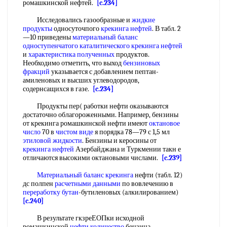
ромашкинской нефтей.
[c.234]
Исследовались газообразные и
жидкие
продукты
односуточпого
крекинга нефтей
. В табл. 2
—10 приведены
материальный баланс
одноступенчатого каталитического крекинга нефтей
и
характеристика полученных
продуктов.
Необходимо отметить, что выход
бензиновых
фракций
указывается с добавлением пептан-
амиленовых и высших углеводородов,
содернсащихся в газе.
[c.234]
Продукты пер( работки нефти оказываются
достаточно облагороженными. Например, бензины
от крекинга ромашкинской нефти имеют
октановое
число
70 в
чистом виде
я порядка 78—79 с 1,5 мл
этиловой жидкости
. Бензины и керосины от
крекинга нефтей
Азербайджана и Туркмении такн е
отличаются высокими октановыми числами.
[c.239]
Материальный баланс крекинга
нефти (табл. 12)
дс полпен
расчетными данными
по вовлечению в
переработку бутан
-бутиленовых (алкилированием)
[c.240]
В результате гкзреЕОПки исходной
ромашкинской
нефти количество
бензина,