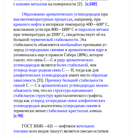
с
ионами металлов
на поверхности [2].
[c.532]
Образование ароматических углеводородов
при
высокотемпературных процессах
, например, при
крекинге нефти
в интервале температур 400—600° С,
коксовании угля при 800—1100° С и
пиролизе метана
при температурах до 1200° С, свидетельствует об их
большой
термической стабильности
. Эта
стабильность объясняется
необычайно
прочными уг-
лерод-
углеродными связями
в
ароматическом ядре
и
упоминалась еще в правиле Габера (1896), которое
гласит, что связь С—С в
ряду ароматических
углеводородов
является
более стабильной
, чем
углерод-водо
-
родная связь
С — Н, тогда как для
алифатических углеводородов
имеет место
обратная
зависимость
[21].
Причину большей
стабильности
связей
С — С в
ароматических углеводородах
можно
объяснить
тем, что их
структура напоминает
стабильную структуру
кристаллического графита,
тогда как
углерод-углеродные связи
алифатических
углеводородов
аналогичны
углеродным связям
в
термически менее
стабильных кристаллах
алмаза.
[c.93]
ГОСТ 10585—63) — нефтяное
котельное
топливо
всех видов (мазут) является смесью остатков