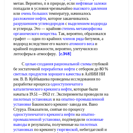
метан. Вероятно, п в природе, если
нефтяные залежи
попадали в условия чрезвычайно
высокого давления
или
очень больших
температур, начиналось
разложение нефти
, которое заканчивалось
разрушением углеводородов
с
выделением водорода
и углерода. Это — крайняя
степень метаморфизма
органического вещества
. Так, вероятно, образовался
графпт — один пз крайних
членов ряда
битумов, а
водород вследствие его малого
атомного веса
и
крайней подвижности, вероятно, улетучился из
литосферы в-атмосферу.
[c.348]
С
целью создания
рациональной схемы
глубокой
бе зостаточной
переработки нефти
с отбором до 80 %
светлых продуктов
хорошего качества
в АзНИИ НИ
им. В. В. Куйбышева проведены исследования по
разработке нроцесса
одноступенчатого
каталитического крекинга нефти
, которые были
начаты в 19.51 —1952 гг. Эксперименты проводили на
пилотных установках
и на
опытно-промышленной
установке
Бакинского крекинг-завода им. Вано
Стуруа. Показатели, снятые по процессу
одноступенчатого крекинга нефти
на
опытно-
промышленной установке
, подтвердили
основные
выводы
и результаты, полученные на
пилотных
установках
по крекингу
гюргянской
, небитдагской и