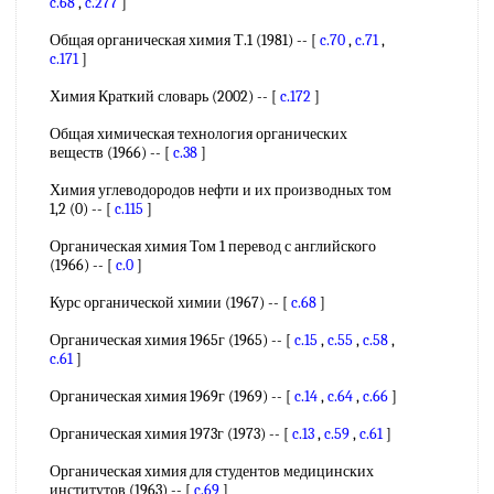
c.68
,
c.277
]
Общая органическая химия Т.1 (1981) -- [
c.70
,
c.71
,
c.171
]
Химия Краткий словарь (2002) -- [
c.172
]
Общая химическая технология органических
веществ (1966) -- [
c.38
]
Химия углеводородов нефти и их производных том
1,2 (0) -- [
c.115
]
Органическая химия Том 1 перевод с английского
(1966) -- [
c.0
]
Курс органической химии (1967) -- [
c.68
]
Органическая химия 1965г (1965) -- [
c.15
,
c.55
,
c.58
,
c.61
]
Органическая химия 1969г (1969) -- [
c.14
,
c.64
,
c.66
]
Органическая химия 1973г (1973) -- [
c.13
,
c.59
,
c.61
]
Органическая химия для студентов медицинских
институтов (1963) -- [
c.69
]