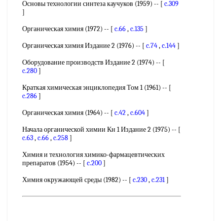
Основы технологии синтеза каучуков (1959) -- [
c.309
]
Органическая химия (1972) -- [
c.66
,
c.135
]
Органическая химия Издание 2 (1976) -- [
c.74
,
c.144
]
Оборудование производств Издание 2 (1974) -- [
c.280
]
Краткая химическая энциклопедия Том 1 (1961) -- [
c.286
]
Органическая химия (1964) -- [
c.42
,
c.604
]
Начала органической химии Кн 1 Издание 2 (1975) -- [
c.63
,
c.66
,
c.258
]
Химия и технология химико-фармацевтических
препаратов (1954) -- [
c.200
]
Химия окружающей среды (1982) -- [
c.230
,
c.231
]