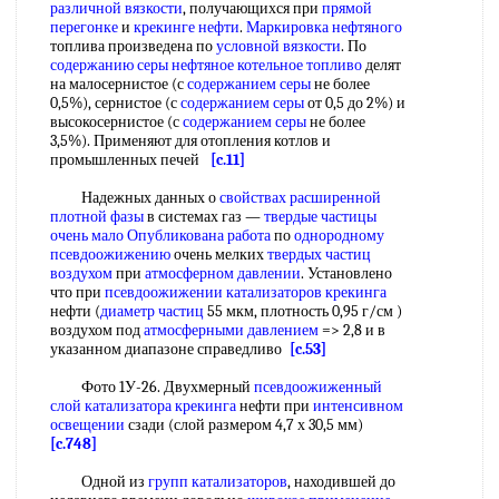
различной вязкости
, получающихся при
прямой
перегонке
и
крекинге нефти
.
Маркировка нефтяного
топлива произведена по
условной вязкости
. По
содержанию серы нефтяное
котельное топливо
делят
на малосернистое (с
содержанием серы
не более
0,5%), сернистое (с
содержанием серы
от 0,5 до 2%) и
высокосернистое (с
содержанием серы
не более
3,5%). Применяют для отопления котлов и
промышленных печей
[c.11]
Надежных данных о
свойствах расширенной
плотной фазы
в системах газ —
твердые частицы
очень мало
Опубликована работа
по
однородному
псевдоожижению
очень мелких
твердых частиц
воздухом
при
атмосферном давлении
. Установлено
что при
псевдоожижении катализаторов крекинга
нефти (
диаметр частиц
55 мкм, плотность 0,95 г/см )
воздухом под
атмосферными давлением
=> 2,8 и в
указанном диапазоне справедливо
[c.53]
Фото 1У-26. Двухмерный
псевдоожиженный
слой катализатора крекинга
нефти при
интенсивном
освещении
сзади (слой размером 4,7 х 30,5 мм)
[c.748]
Одной из
групп катализаторов
, находившей до