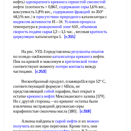
нефть)
однократного крекинга
сернистой смолистой
нефти (плотность = 0,867,
содержание серы
1,6% вес.,
коксуемость 5,8% вес.,
содержание фракций
ло 350°
48,5% вес.) в
присутствии природного
катализатора с
индексом активности
И—14.
Условия процесса
температура в
реакционной зоне
450 ,
объемная
скорость подачи сырья
1,2—1,5 час. , весовая
кратность
циркуляции
катализатора 5.
[c.215]
На рис. УП1-3 представлены
результаты опытов
по псевдо-ожйжению
катализатора крекинга
нефти.
Пик на кривой и максимум в
критической точке
соответствуют моменту
потери контакта
между
частицами.
[c.253]
Воскообразный продукт, плавящи11ся при 52° С,
соответствующий формуле ( 4Hs)n, не
представляющий
собой
парафин, был открыт в
остатке
крекинга нефти
Мексиканского залива [179].
Но с другой стороны,—из крекинг-остатка были
извлечены экстракцией двуокисью серы
нарафинпстые смазочны масла [180].
[c.318]
Алкены найдеиы в
сырой нефти
и их
можно
получить
из нее при перегонке. Кроме того, они