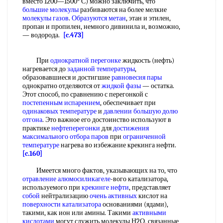
вместо 1200—1500° С) можно заключить, что
большие молекулы
разбиваются на более мелкие
молекулы газов
.
Образуются метан
, этан и этилен,
пропан и пропилен, немного дивинила и, возможно,
— водорода.
[c.473]
При
однократной перегонке
жидкость (нефть)
нагревается до
заданной температуры
,
образовавшиеся и достигшие
равновесия пары
однократно отделяются от
жидкой фазы
— остатка.
Этот способ, по сравнению с перегонкой с
постепенным испарением
, обеспечивает при
одинаковых температуре
и
давлении большую
долю
отгона
. Это важное его достоинство используют в
практике
нефтеперегонки
для
достижения
максимального
отбора паров
при
ограниченной
температуре
нагрева во избежание крекинга нефти.
[c.160]
Имеется много фактов, указывающих на то, что
отравление алюмосиликагеле
-вого катализатора,
используемого при
крекинге нефти
, представляет
собой
нейтрализацию
очень активных
кислот на
поверхности катализатора
основаниями (ядами),
такими, как ион или амины. Такими
активными
кислотами
могут служить молекулы Н2О, связанные