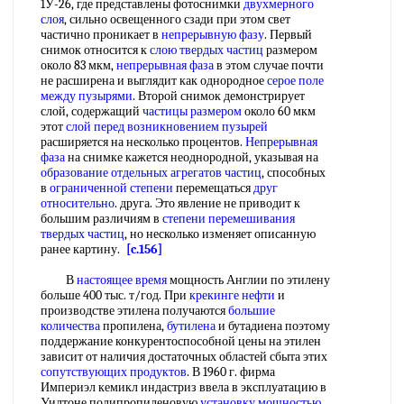
1У-26, где представлены фотоснимки
двухмерного
слоя
, сильно освещенного сзади при этом свет
частично проникает в
непрерывную фазу
. Первый
снимок относится к
слою твердых частиц
размером
около 83 мкм,
непрерывная фаза
в этом случае почти
не расширена и выглядит как однородное
серое поле
между пузырями
. Второй снимок демонстрирует
слой, содержащий
частицы размером
около 60 мкм
этот
слой перед
возникновением пузырей
расширяется на несколько процентов.
Непрерывная
фаза
на снимке кажется неоднородной, указывая на
образование отдельных
агрегатов частиц
, способных
в
ограниченной степени
перемещаться
друг
относительно
. друга. Это явление не приводит к
большим различиям в
степени перемешивания
твердых частиц
, но несколько изменяет описанную
ранее картину.
[c.156]
В
настоящее время
мощность Англии по этилену
больше 400 тыс. т/год. При
крекинге нефти
и
производстве этилена получаются
большие
количества
пропилена,
бутилена
и бутадиена поэтому
поддержание конкурентоспособной цены на этилен
зависит от наличия достаточных областей сбыта этих
сопутствующих продуктов
. В 1960 г. фирма
Империэл кемикл индастриз ввела в эксплуатацию в
Уилтоне полипропиленовую
установку мощностью