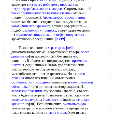
получаются при
крекинге нефти
(разд. В.7) и их
выделяют в
качестве побочного продукта
на
нефтеперерабатывающих заводах
. С промышленной
точки зрения
наиболее важные алкены
- этилен и
пропен (пропилен).
Ароматические соединения
,
такие, как бензол и стирол, также получаются при
каталитическом крекинге
, а также реформинге —
подобном
крекингу процессе
, в результате которого
из
неразветвленных алканов
нефти получаются
ароматические соединения.
[c.219]
Таково влияние на
характер нефтей
динамометаморфизма . Теоретически говоря,
более
древние
нефти подверглись и большему его
влиянию. В общем, это подтверждается
примером
нефтей
Соединенных Штатов, где палеозойские
нефти, вообще говоря, легче мезозойских,
мезозойские же — легче третичных. Но из
этого
правила
много исключений, объясняемых
особенностями исходного
материала и
геологической
обстановкой
того или иного месторождения. Из
заводской практики
нам хорошо известно, что если
нефть будет перегрета, то начинается распадение ее
тяжелых молекул
на
более легкие
(на этом
основан
крекинг
нефти). Если применить
очень высокую
температуру, то мы можем всю нефть превратить в
газ, в составе которого
главную роль
будет играть