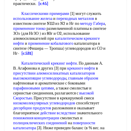
практически.
[c.45]
Классическими примерами
[1] могут служить
использование железа
и
переходных металлов
в
известном синтезе N113 из N2 и Нг по
методу Габера
,
применение тонко
размельченной платины в синтезе
ЗОз (для НгЗО ) из 80г и О2, использование
алюмосиликагелей при
каталитическом крекинге
нефти
и
применение кобальтового
катализатора в
синтезе (Фишера — Тропша) углеводородов из СО и
Нг-
[c.531]
Каталитический крекинг нефти
. По данным А.
В. Агафонова и других [3] при
крекинге нефти
в
присутствии алюмосиликатных катализаторов
высококипящие углеводороды
,
главным образом
нафтеновые и ароматические с боковыми
парафиновыми цепями
, а также смолистые и
сернистые сиединения, разлагаются с
высокой
Скоростью
. Присутствие в крекируемой смеси
низкомолекулярных углеводородов
способствует
десорбции продуктов
разложения и оказывает
благоприятное
действие вследствие
значительного
понижения концентрации
смолистых и
полициклических соединений
на
поверхности
катализатора
[3]. Ниже приведен баланс (в % вес. на