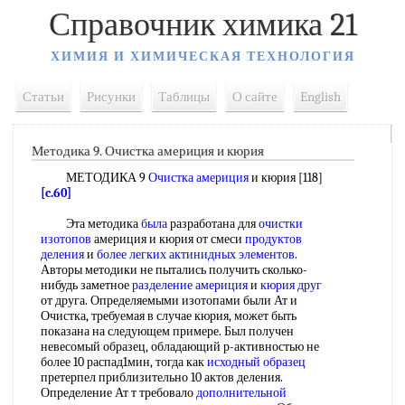
Справочник химика 21
ХИМИЯ И ХИМИЧЕСКАЯ ТЕХНОЛОГИЯ
Статьи
Рисунки
Таблицы
О сайте
English
Методика 9. Очистка америция и кюрия
МЕТОДИКА 9
Очистка америция
и кюрия [118]
[c.60]
Эта методика
была
разработана для
очистки
изотопов
америция и кюрия от смеси
продуктов
деления
и
более легких
актинидных элементов
.
Авторы методики не пытались получить сколько-
нибудь заметное
разделение америция
и
кюрия друг
от друга. Определяемыми изотопами были Ат и
Очистка, требуемая в случае кюрия, может быть
показана на следующем примере. Был получен
невесомый образец, обладающий р-активностью не
более 10 распад1мин, тогда как
исходный образец
претерпел приблизительно 10 актов деления.
Определение Ат т требовало
дополнительной