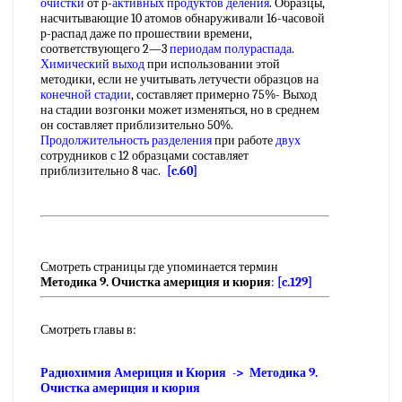
очистки
от р-
активных продуктов деления
. Образцы,
насчитывающие 10 атомов обнаруживали 16-часовой
р-распад даже по прошествии времени,
соответствующего 2—3
периодам полураспада
.
Химический выход
при использовании этой
методики, если не учитывать летучести образцов на
конечной стадии
, составляет примерно 75%- Выход
на стадии возгонки может изменяться, но в среднем
он составляет приблизительно 50%.
Продолжительность разделения
при работе
двух
сотрудников с 12 образцами составляет
приблизительно 8 час.
[c.60]
Смотреть страницы где упоминается термин
Методика 9. Очистка америция и кюрия
:
[c.129]
Смотреть главы в:
Радиохимия Америция и Кюрия -> Методика 9.
Очистка америция и кюрия