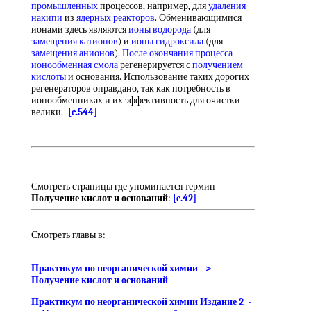
промышленных
процессов, например, для
удаления
накипи
из
ядерных реакторов
. Обменивающимися
ионами здесь являются
ионы водорода
(для
замещения катионов
) и
ионы гидроксила
(для
замещения анионов
).
После окончания
процесса
ионообменная смола
регенерируется с
получением
кислоты
и основания. Использование таких дорогих
регенераторов оправдано, так как потребность в
ионообменниках и их эффективность для очистки
велики.
[c.544]
Смотреть страницы где упоминается термин
Получение кислот и оснований
:
[c.42]
Смотреть главы в:
Практикум по неорганической химии ->
Получение кислот и оснований
Практикум по неорганической химии Издание 2 -