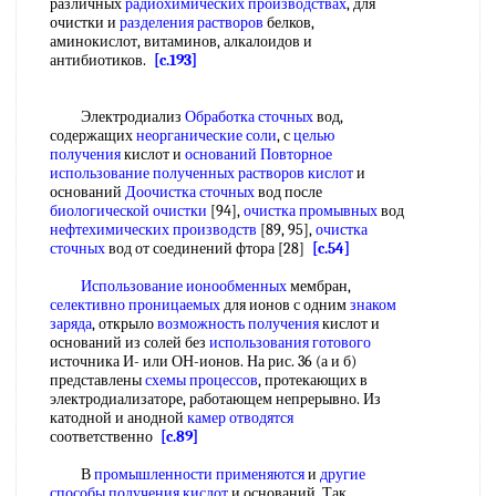
различных
радиохимических производствах
, для
очистки и
разделения растворов
белков,
аминокислот, витаминов, алкалоидов и
антибиотиков.
[c.193]
Электродиализ
Обработка сточных
вод,
содержащих
неорганические соли
, с
целью
получения
кислот и
оснований Повторное
использование
полученных растворов кислот
и
оснований
Доочистка сточных
вод после
биологической очистки
[94],
очистка промывных
вод
нефтехимических производств
[89, 95],
очистка
сточных
вод от соединений фтора [28]
[c.54]
Использование ионообменных
мембран,
селективно проницаемых
для ионов с одним
знаком
заряда
, открыло
возможность получения
кислот и
оснований из солей без
использования готового
источника И- или ОН-ионов. На рис. 36 (а и б)
представлены
схемы процессов
, протекающих в
электродиализаторе, работающем непрерывно. Из
катодной и анодной
камер отводятся
соответственно
[c.89]
В
промышленности применяются
и
другие
способы получения кислот
и оснований. Так,