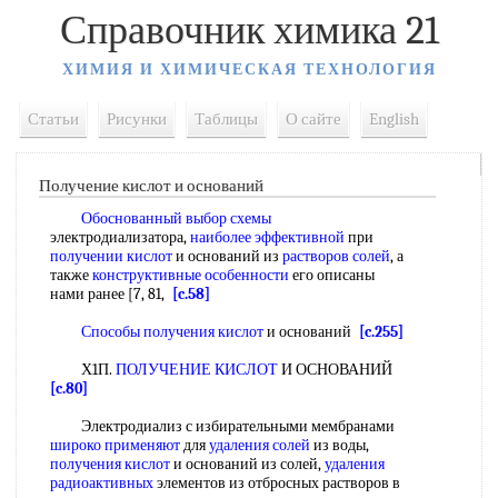
Справочник химика 21
ХИМИЯ И ХИМИЧЕСКАЯ ТЕХНОЛОГИЯ
Статьи
Рисунки
Таблицы
О сайте
English
Получение кислот и оснований
Обоснованный выбор схемы
электродиализатора,
наиболее эффективной
при
получении кислот
и оснований из
растворов солей
, а
также
конструктивные особенности
его описаны
нами ранее [7, 81,
[c.58]
Способы получения кислот
и оснований
[c.255]
Х1П.
ПОЛУЧЕНИЕ КИСЛОТ
И ОСНОВАНИЙ
[c.80]
Электродиализ с избирательными мембранами
широко применяют
для
удаления солей
из воды,
получения кислот
и оснований из солей,
удаления
радиоактивных
элементов из отбросных растворов в