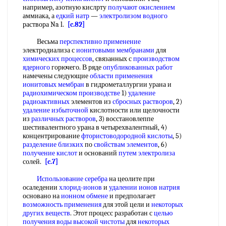
например, азотную кислрту
получают окислением
аммиака, а
едкий натр
—
электролизом водного
раствора Na l.
[c.82]
Весьма
перспективно применение
электродиализа с
ионитовыми мембранами
для
химических процессов
, связанных с
производством
ядерного
горючего. В ряде
опубликованных работ
намечены следующие
области применения
ионитовых мембран
в гидрометаллургии урана и
радиохимическом производстве
1)
удаление
радиоактивных
элементов из
сбросных растворов
, 2)
удаление избыточной
кислотности или щелочности
из
различных растворов
, 3) восстановлеппе
шестивалентного урана в четырехвалентный, 4)
концентрирование
фтористоводородной кислоты
, 5)
разделение близких
по
свойствам элементов
, 6)
получение кислот
и оснований
путем электролиза
солей.
[c.7]
Использование серебра
на цеолите при
осаледении
хлорид-ионов
и
удалении ионов натрия
основано на
ионном обмене
и предполагает
возможность применения
для этой цели и
некоторых
других веществ
. Этот процесс разработан с
целью
получения
воды высокой чистоты
для
некоторых