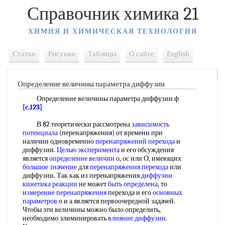
Справочник химика 21
ХИМИЯ И ХИМИЧЕСКАЯ ТЕХНОЛОГИЯ
Статьи
Рисунки
Таблицы
О сайте
English
Определение величины параметра диффузии
Определение величины параметра диффузии ф
[c.123]
В 82 теоретически рассмотрена
зависимость
потенциала
(перенапряжения) от времени при
наличии одновременно
перенапряжений перехода
и
диффузии.
Целью эксперимента
и его обсуждения
является
определение величин
о, ос или О, имеющих
большое значение
для
перенапряжения перехода
или
диффузии. Так как из перенапряжения
диффузии
кинетика реакции
не может
быть определена
, то
измерение перенапряжения
перехода и его
основных
параметров
о и а является первоочередной задачей.
Чтобы эти величины можно было определить,
необходимо элиминировать
влияние диффузии
.