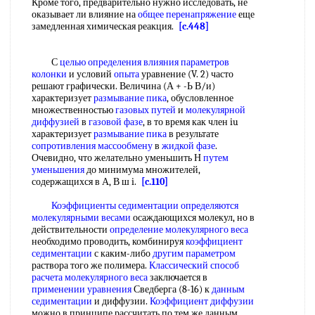
Кроме того, предварительно нужно исследовать, не
оказывает ли влияние на
общее перенапряжение
еще
замедленная химическая реакция.
[c.448]
С
целью определения
влияния параметров
колонки
и условий
опыта
уравнение (V. 2) часто
решают графически. Величина (А + -Ь В/и)
характеризует
размывание пика
, обусловленное
множественностью
газовых путей
и
молекулярной
диффузией
в
газовой фазе
, в то время как член iu
характеризует
размывание пика
в результате
сопротивления массообмену
в
жидкой фазе
.
Очевидно, что желательно уменьшить Н
путем
уменьшения
до минимума множителей,
содержащихся в А, В ш i.
[c.110]
Коэффициенты седиментации
определяются
молекулярными весами
осаждающихся молекул, но в
действительности
определение молекулярного веса
необходимо проводить, комбинируя
коэффициент
седиментации
с каким-либо
другим параметром
раствора того же полимера.
Классический способ
расчета молекулярного веса
заключается в
применении уравнения
Сведберга (8-16) к
данным
седиментации
и диффузии.
Коэффициент диффузии
можно в принципе рассчитать по тем же данным,