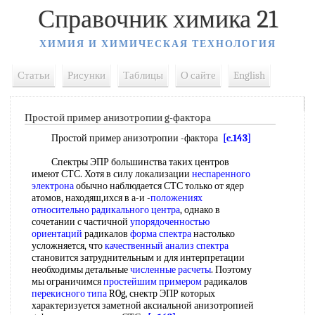
Справочник химика 21
ХИМИЯ И ХИМИЧЕСКАЯ ТЕХНОЛОГИЯ
Статьи
Рисунки
Таблицы
О сайте
English
Простой пример анизотропии g-фактора
Простой пример анизотропии -фактора
[c.143]
Спектры ЭПР большинства таких центров
имеют СТС. Хотя в силу локализации
неспаренного
электрона
обычно наблюдается СТС только от ядер
атомов, находяш,ихся в а-и -
положениях
относительно
радикального центра
, однако в
сочетании с частичной
упорядоченностью
ориентаций
радикалов
форма спектра
настолько
усложняется, что
качественный анализ спектра
становится затруднительным и для интерпретации
необходимы детальные
численные расчеты
. Поэтому
мы ограничимся
простейшим примером
радикалов
перекисного типа
ROg, снектр ЭПР которых
характеризуется заметной аксиальной анизотропией