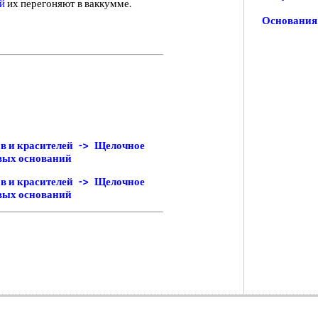
й
их перегоняют в ваккумме.
Основания
в и красителей -> Щелочное
овых оснований
в и красителей -> Щелочное
овых оснований