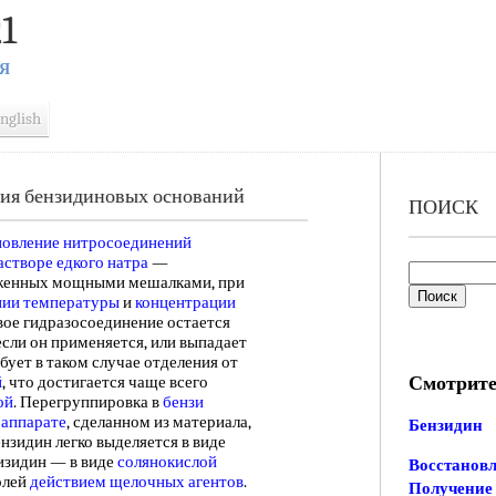
1
Я
nglish
ния бензидиновых оснований
ПОИСК
новление нитросоединений
астворе едкого натра
—
бженных мощными мешалками, при
ии температуры
и
концентрации
овое гидразосоединение остается
 если он применяется, или выпадает
ебует в таком случае отделения от
Смотрите
й
, что достигается чаще всего
ой
. Перегруппировка в
бензи
 аппарате
, сделанном из материала,
Бензидин
ензидин легко выделяется в виде
изидин — в виде
солянокислой
Восстановл
олей
действием щелочных агентов
.
Получение