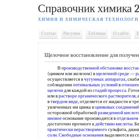
Справочник химика 2
ХИМИЯ И ХИМИЧЕСКАЯ ТЕХНОЛОГИ
Статьи
Рисунки
Таблицы
О сайте
E
Щелочное восстановление для получе
В
производственной обстановке
восста
(цинком или железом) в
щелочной среде
—
р
осуществляется в
чугунных аппаратах
, сна
соблюдении
оптимальных условий
в
отношен
щелочи
для каждой из
стадий процесса
. Гот
или в
растворе органического растворителя
,
в
твердом виде
, отделяется от жидкости и тр
увлеченных им цинка и
цинковых соединени
осторожной обработкой
разведенной кислот
иновое
основание производится в
отдельном
достаточно прочного к
действию кислоты
. Б
практически нерастворимого
сульфата, диан
соли
.
Свободные основания
выделяются из с