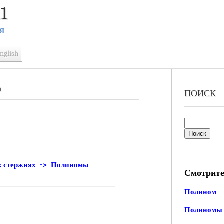
1
Я
nglish
а
ПОИСК
ых стержнях -> Полиномы
Смотрите
Полином
Полиномы