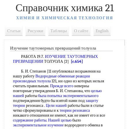
Справочник химика 21
ХИМИЯ И ХИМИЧЕСКАЯ ТЕХНОЛОГИЯ
Статьи
Рисунки
Таблицы
О сайте
English
Изучение таутомерных превращений толуола
РАБОТА 19.7.
ИЗУЧЕНИЕ ТАУТОМЕРНЫХ
ПРЕВРАЩЕНИИ
ТОЛУОЛА [2]
[c.654]
Б. И. Степанов [11 опубликовал возражения на
нашу работу
Водородные обменные реакции
производных толуола
121, ни одно из которых нельзя
считать правильным.
Прежде всего
неверны
повторные утверждения Б. И. Степанова, что
целью
нашей
работы
была
попытка экспериментального
подтверждения будто бы взятой нами под
защиту
теории
резонанса .
Цели нашей
работы были в статье
четко сформулированы и к
теории резонанса
никакого отношения не имеют, как не имеет его и все
содержание работы
.
Нашей целью
было
экспериментальное изучение
водородного обмена в