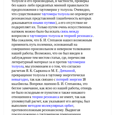
толуоле и его производных, в частности, проверка
без каких-либо предвзятых мнений правильности
предположения о таутомерии у толуола. Очевидно,
что существование
таутомера толуола
не опровергает
резонансных представлений (ошибочность которых
доказывается
иными путями
), а его отсутствие не
подкрепляет их. Только путем очень искусственных
натяжек можно было бы искать
связь между
вопросом о
таутомерии толуола
и
теорией резонанса
.
Мы сожалеем, что Б. И. Степанов нашел возможным
применить путь полемики, основанный на
совершенно произвольном и неверном толковании
нашей работы. Возможно, что он был введен в
заблуждение тем местом статьи, где, перечисляя
литературный материал за и против
таутомерии
толуола
, мы упоминаем и о том, что согласно
расчетам Я. К. Сыркина и М. Е.
Дяткиной
,
превращение толуола в таутомер энергетически
невыгодно
, так как связано с
потерей энергии
18
ккал1молы. Вопреки лшению Б. И. Степанова, это
беглое замечание, как ясно из нашей работы, отнюдь
не было исходным ее пунктом и также никакого
отношения к
теории резонанса
не имеет, так как
упомянутый расчет, как указывают его авторы, был
выполнен
методом молекулярных орбит
,
противоположным резонансному. Выдвигая
предположение о таутомерном превращении