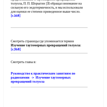
толуола, П. П. Шорыгин [31 обращал внимание на
сильную его эндотермичность, и мы использовали
для оценки ее степени приведенное выше число.
[c.168]
Смотреть страницы где упоминается термин
Изучение таутомерных превращений толуола
:
[c.268]
Смотреть главы в:
Руководство к практическим занятиям по
радиохимии -> Изучение таутомерных
превращений толуола