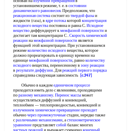
основан на
изучении превращения
в
установившемся режиме, т. е. в
состоянии
динамического равновесия
. Предположим, что
реакционная система
состоит из
твердой фазы
и
жидкости (газа), в
ядре потока
которой
концентрация
исходного вещества
постоянна и равна С.
Исходное
вещество
диффундирует к
межфазной поверхности
и
достигает там концентрации С .
Скорость химической
реакции
на
межфазной поверхности
является
функцией этой концентрации. При установившемся
режиме
количество исходного
вещества, которое
должно прореагировать в единицу времени на
единице
межфазной поверхности
, равно
количеству
исходного
вещества, перенесенному в
зону реакции
в
результате диффузии
. Для
реакций первого порядка
справедлива следующая зависимость
[c.247]
Обычно в каждом
единичном процессе
приходится иметь дело с явлениями, проходящими
по
разному механизму
.
Перенос массы
может
осуществляться диффузией и конвекцией,
теплообмен — теплопроводностью, конвекцией и
излучением химическое
превращение проходит
обычно
через промежуточные
стадии, нередко также
с
различными механизмами
, а
стехиометрическое
уравнение
представляет
собой
баланс многих
частных реакций
и выражает суммарно
конечный