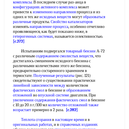
комплексы
. В последнем случае раз-анца в
конфигурациях активного комплекса
может
привести к
изменению направления
процесса и из
одних и тех же
исходных веществ
могут
образоваться
различные
продукты.
Свойство катализаторов
изменять
направление процесса
, особенно отчетливо
проявляющееся, как будет показано ниже, в
гетерогенных системах
, называется селективностью.
[c.272]
Испытаниям подвергался
товарный бензин
А-72
с различным
содержанием смолистых веществ
, что
достигалось смешением исходного бензина с
различными количествами этого же бензина,
предварительно состаренного хранением в
термостате.
Полученные результаты
(рис. 121)
свидетельствуют о существовании практически
линейной зависимости между
количеством
фактических смол
в бензине и
образованием
отложений
во
впускной системе
двигателя. При
увеличении содержания
фактических смол
в бензине
с 10 до 20 л г/100 мл
количество отложений
также
возрастает
примерно в 2 раза.
[c.282]
Теплота сгорания
в
настоящее время
и в
оригинальных работах
, и в
справочных изданиях