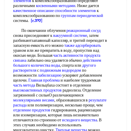
элементов
к комплексообразованию определяют
различными
косвенными методами
. Ниже дается
качественное описание
способности элементов
к
комплексообразованию по
группам периодической
системы.
[c.392]
По окончании облучения
реакционный сосуд
снова присоединяют к
вакуумной системе
, затем
разбиваютзапаянный капилляр, и тритий переходит в
запасную емкость его можно
также адсорбировать
ураном или же превратить в воду, пропустив над
окисью меди. Большая
часть активности
продукта
связана
лабильно она удаляется обычно
действием
большого
количества воды
, спирта или
другого
растворителя
с
подвижным водородом
по
возможности
лабилизацию
ускоряют добавлением
щелочи.
Главная проблема
и наиболее трудоемкая
часть метода
Вильцбаха состоит в отделении
высокоактивных продуктов
радиолиза. Отделение
загрязнений с сильнО различающимися
молекулярными весами
, образовавшихся в
результате
распада
или полимеризации, несколько проще, чем
отделение продуктов
гидрирования, рацемизации
или изомеризации, которые лишь незначительно
отличаются по строению от
исходного вещества
. В
этих случаях необходимо использовать
многократную очистку.
Твердые вещества
можно