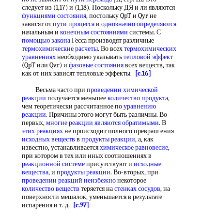
следует из (1,17) и (1,18). Поскольку ДЯ и ли являются
функциями состояния
, постольку QpT и Qyr не
зависят от
пути процесса
и
однозначно определяются
начальным и
конечным состояниями
системы. С
помощью закона
Гесса производят различные
термохимические расчеты
. Во всех
термохимических
уравнениях
необходимо указывать
тепловой эффект
(QpT или Qvr) и
фазовые состояния
всех веществ, так
как от них зависят тепловые эффекты.
[c.16]
Весьма часто при
проведении химической
реакции
получается меньшее
количество продукта
,
чем теоретически рассчитанное по
уравнению
реакции
. Причины этого могут быть различны. Во-
первых,
многие реакции
являются обратимыми
. В
этих реакциях
не происходит полного превраш ения
исходных веществ
в
продукты реакции
, а, как
известно, устанавливается
химическое равновесие
,
при котором в тех или иных соотношениях в
реакционной системе
присутствуют и
исходные
вещества
, и
продукты реакции
. Во-вторых, при
проведении реакций
неизбежно
некоторое
количество веществ
теряется на
стенках сосудов
, на
поверхности мешалок, уменьшается в результате
испарения и т. д.
[c.97]