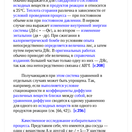
обычно выражается для
стандартного состояния
исходных
веществ и
продуктов реакции
и относится
к 25°С.
Теплота сгорания
различна в зависимости от
условий проведения процесса
— при постоянном
объеме или при
постоянном давлении
. В нервом
случае она выражает
изменение внутренней энергии
системы
(Дб с = —Qv), а. во втором —
изменение
энтальпии
(дя = -др). При сжигании в
калориметрической бомбе
по условиям
опыта
непосредственно
определяется величина
лис, а затем
путем пересчета ДЯс. В
оригинальных работах
обычно приводят обе величины, в
справочных
изданиях
большей частью только одну из них — ДЯс,
так как она непосредственно связана с AH°f.
[c.208]
Получающаяся при
этом система
уравнений в
отдельных случаях может быть упрощена. Так,
например, если
выполняется условие
стационарности и
коэффициенты диффузии
различных
веществ близки
между
собой
, все
уравнения диффузии
сводятся к одному уравнению
для одного из
исходных веществ
или одного из
продуктов реакции (см. [66, 42]).
[c.236]
Качественное исследование
избирательности
процесса
. Представим себе, что имеются два сосуда —
один с веществом А и другой с ве-/ + 5—У ществом