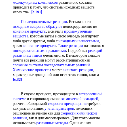
молекулярных комплексов
различного состава
приводит к тому, что система исходных веществ
через ста-
[c.141]
Последовательные реакции
. Весьма часто
исходные вещества образуют
непосредственно не
конечные продукты
, а сначала
промежуточные
вещества
, которые затем в свою очередь реагируют
либо друг с другом, либо с
исходными веществами
,
давая
конечные продукты
.
Такие реакции
называются
последовательными реакциями
. Подробных
реакций
различных типов
очень много. В некотором смысле
почти все реакции могут рассматриваться как
сложные системы
последовательных реакций
.
Химические процессы
могут
включать реакции
,
характерные для одной или всех этих типов, таким
[c.32]
В случае процесса, проходящего в
гетерогенной
системе
и сопровождаемого
химической реакцией
,
расчет наблюдаемой
скорости превращения
требует,
как указано выше,
учета параметров
, имеющих
решающее значение как для
скорости химической
реакции
, так и для массопереноса. Для этого можно
использовать
различные методы
. Один из них