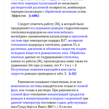
очистить-перекристаллизацией
из нескольких
растворителей различной
полярности, комбинируя
перекристаллизацию с
обработкой активным
углем.
Эффектив-
[c.686]
Следует отметить работу [34], в которой было
предпринято
исследование реакции
гидрогенизации
гентилеиа водородом на
окисном кобальто
-
молибдено-алюминневом катализаторе в
проточной
системе
при температуре порядка 357°,
молярном
отношении
водорода к гептилеиу, равном 3 1, и
различных давлениях
и
объемных скоростях подачи
исходных веществ
в
реакционную зону
.
Обработка
опытных
данных по гидрированию
гептилена
,
взятых из работы [34], производилась нами также по
уравнению (14) при условии, что V = 1 и у = 3.
Полученные значения
кажущейся константы
скорости
реакции приведены в табл. 2.
[c.15]
Равновесие называют гомогенным, если все
компоненты системы
находятся или только в
газовой
фазе
, или только в растворе. При равновесии в
газовой фазе
отношение
концентраций продуктов
реакции
к
концентрациям исходных соединений
при
данной температуре
постоянно (
закон действующих
массГульд-берга и Вааге, 1867 г.). Если все