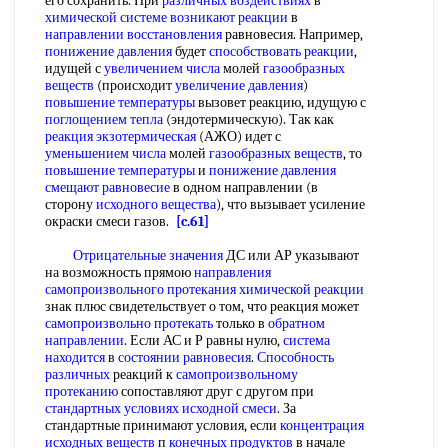
его сохранить. При
различных воздействиях
в
химической системе
возникают реакции
в
направлении восстановления
равновесия. Например,
понижение давления
будет
способствовать реакции
,
идущей с
увеличением числа
молей
газообразных
веществ
(происходит
увеличение давления
)
повышение температуры
вызовет реакцию, идущую с
поглощением тепла
(эндотермическую). Так как
реакция экзотермическая
(АЖО) идет с
уменьшением числа
молей
газообразных веществ
, то
повышение температуры
и
понижение давления
смещают равновесие
в одном направлении (в
сторону
исходного вещества
), что вызывает усиление
окраски смеси газов.
[c.61]
Отрицательные значения
ДС или АР указывают
на возможность прямою
направления
самопроизвольного протекания
химической реакции
знак плюс свидетельствует о том, что реакция может
самопроизвольно протекать
только в
обратном
направлении
. Если АС и Р равны нулю,
система
находится
в
состоянии равновесия
.
Способность
различных
реакций к
самопроизвольному
протеканию
сопоставляют друг с другом при
стандартных условиях
исходной смеси
. За
стандартные принимают условия, если
концентрация
исходных веществ
п
конечных продуктов
в начале