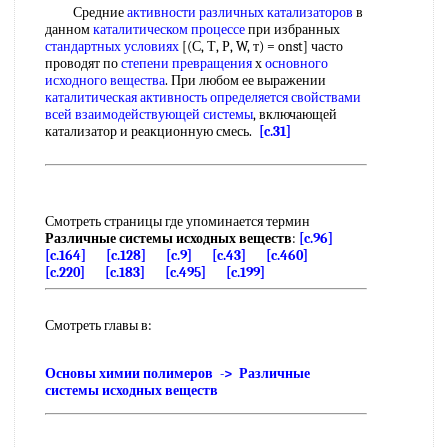
Средние
активности различных катализаторов
в
данном
каталитическом процессе
при избранных
стандартных условиях
[(С, Т, Р, W, т) = onst] часто
проводят по
степени превращения
х
основного
исходного вещества
. При любом ее выражении
каталитическая активность
определяется свойствами
всей
взаимодействующей системы
, включающей
катализатор и реакционную смесь.
[c.31]
Смотреть страницы где упоминается термин
Различные системы исходных веществ
:
[c.96]
[c.164]
[c.128]
[c.9]
[c.43]
[c.460]
[c.220]
[c.183]
[c.495]
[c.199]
Смотреть главы в:
Основы химии полимеров -> Различные
системы исходных веществ