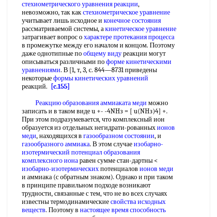
стехиометрического уравнения реакции
,
невозможно, так как
стехиометрическое уравнение
учитывает лишь исходное и
конечное состояния
рассматриваемой системы, а
кинетическое уравнение
затрагивает вопрос о
характере протекания процесса
в промежутке между его началом и концом. Поэтому
даже однотипные по
общему виду
реакции могут
описываться различными по
форме кинетическими
уравнениями
. В [1, т, 3, с. 844—8731 приведены
некоторые
формы кинетических уравнений
реакций.
[c.155]
Реакцию образования
аммиаката меди
можно
записать и в таком виде u +- -4NHз = [ u(NHз)4] +.
При этом подразумевается, что комплексный ион
образуется из отдельных негидрати-рованных
ионов
меди
, находящихся в
газообразном состоянии
, и
газообразного аммиака
. В этом случае
изобарно-
изотермический
потенциал образования
комплексного иона
равен сумме стан-дартны <
изобарно-изотермических
потенциалов
ионов меди
и аммиака (с обратным знаком). Однако и при таком
в принципе правильном подходе возникают
трудности, связанные с тем, что не во всех случаях
известны термодинамические
свойства исходных
веществ
. Поэтому в
настоящее время
способность