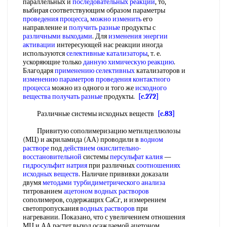
параллельных и
последовательных реакций
, то,
выбирая соответствующим образом параметры
проведения процесса
,
можно изменить
его
направление и
получить разные
продукты с
различными выходами
. Для
изменения энергии
активации
интересующей нас реакции иногда
используются
селективные катализаторы
, т. е.
ускоряющие только
данную химическую реакцию
.
Благодаря
применению селективных
катализаторов и
изменению параметров
проведения контактного
процесса
можно из одного и того же
исходного
вещества
получать разные
продукты.
[c.272]
Различные системы исходных веществ
[c.83]
Привитую сополимеризацию метилцеллюлозы
(МЦ) и акриламида (АА) проводили в
водном
растворе
под
действием окислительно-
восстановительной
системы
персульфат калия
—
гидросульфит натрия
при различных
соотношениях
исходных веществ
. Наличие прививки доказали
двумя
методами турбидиметрического анализа
титрованием
ацетоном водных растворов
сополимеров, содержащих СаСг, и измерением
светопропускания
водных растворов
при
нагревании. Показано, что с увеличением отношения
МЦ и АА растет выход осаждаемой ацетоном