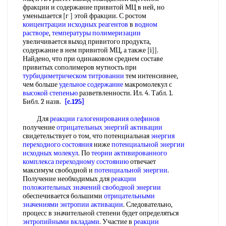
фракции и содержание привитой МЦ в ней, но
уменьшается [г ] этой фракции. С ростом
коицентрации
исходных реагентов
в
водном
растворе
,
температуры полимеризации
увеличивается выход привитого продукта,
содержание в нем привитой МЦ, а также [i]].
Найдено, что при одинаковом среднем составе
привитых сополимеров мутность при
турбидиметрическом титровании
тем интенсивнее,
чем больше
удельное содержание
макромолекул с
высокой степенью
разветвленности. Ил. 4. Табл. 1.
Библ. 2 назв.
[c.125]
Для
реакции галогенирования олефинов
получение
отрицательных энергий активации
свидетельствует о том, что потенциальная
энергия
переходного состояния
ниже
потенциальной энергии
исходных молекул
. По
теории активированного
комплекса переходному состоянию
отвечает
максимум свободной и
потенциальной энергии
.
Получение необходимых для
реакции
положительных
значений свободной энергии
обеспечивается большими
отрицательными
значениями
энтропии активации
. Следовательно,
процесс в значительной степени будет определяться
энтропийными вкладами
. Участие в
реакции