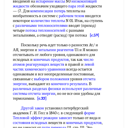
вводимой на
испарение массы
N0
низкокипящей
жидкости
обозначим уходящего
пара этой
жидкости
— (7. Для
компенсации потерь
теплоты на
необратимость в системе с
рабочим телом
вводится
некоторое
количество теплоты
N 01. Итак, на ступень
с
различными теплоносителями
вводят (приход)
четыре
потока теплоносителей
с разными
энтальпиями, а отводят (расход) три потока
[c.59]
Поскольку речь идет только о разностях At/ и
АЯ, энергии и
энтальпии реагентов
Ui и Я можно
отсчитывать от любого уровня, одинакового для
исходных и
конечных продуктов
, так как
число
атомов
реагирующих веществ
в правой и
левой
частях
химического уравнения
всегда остается
одинаковым и все неопределенные постоянные,
связанные с
выбором положения
уровня
отсчета
энергии
, выпадают из
конечного результата
. В
различных разделах
физики используют
различные
системы
отсчета энергии
, но не все они удобны для
термохимии.
[c.32]
Другой закон
установил петербургский
академик Г. И. Гесс в 1840 с. в следующей
форме
Тепловой эффект
реакции зависит
только от вида и
состояния исходных
веществ и
конечных продуктов
,
но не зависит от
пути перехода
[11, стр. 111. Это