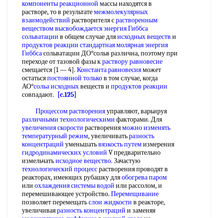
компоненты реакционной
массы находятся в
растворе, то в результате
межмолекулярных
взаимодействий
растворителя с
растворенным
веществом
высвобождается энергия
Гиббса
сольватации
в общем случае для
исходных веществ
и
продуктов реакции
стандартная молярная
энергия
Гиббса
сольватации ДО°сольв различна, поэтому при
переходе от тазовой фазы к
раствору равновесие
смещается [1 — 4].
Константа равновесия
может
остаться
постоянной только
в том случае, когда
АО°
сольа исходных
веществ и
продуктов реакции
совпадают.
[c.125]
Процессом растворения
управляют, варьируя
различными технологическими
факторами. Для
увеличения скорости
растворения
можно изменять
температурный режим
, увеличивать
разность
концентраций
уменьшать
вязкость путем
измерения
гидродинамических условий
V предварительно
измельчать
исходное вещество
. Зачастую
технологический процесс
растворения проводят в
реакторах, имеющих рубашку для
обогрева паром
или
охлаждения системы водой
или рассолом, и
перемешивающее устройство.
Перемещивание
позволяет перемещать
слои жидкости
в реакторе,
увеличивая
разность концентраций
и заменяя