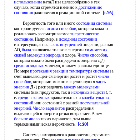
использование
катаЛ иза целесообразно в тех
случаях, когда стремятся именно к
достижению
состояния
равновесия в реакционной системе.
[c.96]
Вероятность того или иного
состояния системы
контролируется
числом способов
, которым можно
реализовать рассматриваемое
энергетическое
состояние
. Например, в
исходном состоянии
интересующая нас
часть внутренней
энергии, равная
АО,
была
заключена только в энергии
химических
связей молекул водорода
и хлора.
Число способов
,
которым можно было распределить энергию Д/)
среди исходных
молекул, примем равным единице.
По мере
протекания реакции
температура системы
за
счет вьщеляющей-ся энергии растет и растет
число
способов
, которыми можно вьщелившуюся
часть
энергии
Д/) распределить
между молекулами
системы (как продуктов, так и
исходных веществ
), т.
е.
среди различных
вращательных и
колебательных
состояний
или состояний с разной
поступательной
энергией
.
Число вариантов
распределения
выделяющейся энергии резко возрастает. А чем
больше число
таких вариантов, тем выше
термодинамическая вероятность.
[c.20]
Система, находящаяся в равновесии, стремится