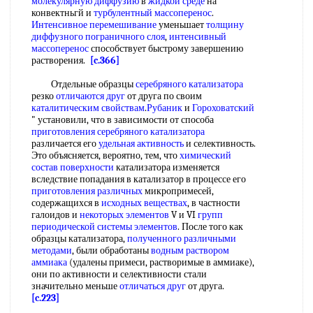
молекулярную диффузию
в
жидкой среде
на
конвектньгй и
турбулентный массоперенос
.
Интенсивное перемешивание
уменьшает
толщину
диффузного
пограничного слоя
,
интенсивный
массоперенос
способствует быстрому завершению
растворения.
[c.366]
Отдельные образцы
серебряного катализатора
резко
отличаются друг
от друга по своим
каталитическим свойствам
.
Рубаник
и
Гороховатский
" установили, что в зависимости от способа
приготовления серебряного катализатора
различается его
удельная активность
и селективность.
Это объясняется, вероятно, тем, что
химический
состав поверхности
катализатора изменяется
вследствие попадания в катализатор в процессе его
приготовления различных
микропримесей,
содержащихся в
исходных веществах
, в частности
галоидов и
некоторых элементов
V и VI
групп
периодической системы элементов
. После того как
образцы катализатора,
полученного различными
методами
, были обработаны
водным раствором
аммиака
(удалены примеси, растворимые в аммиаке),
они по активности и селективности стали
значительно меньше
отличаться друг
от друга.
[c.223]