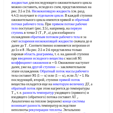
жидкостью
для последующего ожижительного цикла
можно составить, исходя из схем, представленных на
рис. 2.5 и 2.6.
Низкокипящую жидкость
(см. разд.
4.4.1) получают в
отдельном цикле
. В каждой ступени
ожижительного цикла имеются прямой и
обратный
потоки
рабочего тела
. При
прямом потоке
рабочее
тело
поступает (рис. 2.5), например, на
первую
ступень
в точке 2 (Т , Р , а) для изобарного
охлаждения
обратным потоком
рабочего тела
и за
счет
испарения низкокипящей жидкости
сначала до и
далее до Т . Соответственно изменяется энтропия от
до 5з и 8 . На рис. 2.5 и 2.6 представлена только
паровая
область диаграммы
, т. е. на данной ступени
при
введении исходного вещества
с массой N1
коэффициент ожижения
и = 0. Ожижение наступит
далее, уже на
другой ступени
— заключительном
этапе охлаждения.
Обратный поток
массы рабочего
тела составит N1 (1 — к) или (1 — к), если Л/ = 1. На
последующей, второй, ступени
прямой поток
вещества охладится еще на
некоторую величину
Д7, а
обратный поток
при этом нагреется до температуры
Т ,, т. е.
разность температур
уходящего (прямого) и
входящего (обратного) потока составит АТ ,.
Аналогично на теплом (верхнем)
конце системы
возникает разность
температур вследствие
неполноты
рекуперации теплоты
. Энтальпию