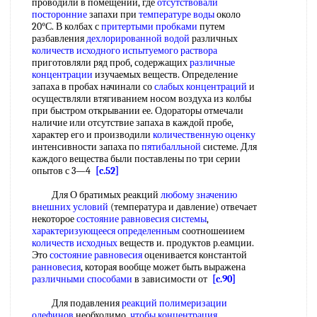
проводили в помещении, где
отсутствовали
посторонние
запахи при
температуре воды
около
20°С. В колбах с
притертыми пробками
путем
разбавления
дехлорированной водой
различных
количеств исходного
испытуемого раствора
приготовляли ряд проб, содержащих
различные
концентрации
изучаемых веществ. Определение
запаха в пробах начинали со
слабых концентраций
и
осуществляли втягиванием носом воздуха из колбы
при быстром открывании ее. Одораторы отмечали
наличие или отсутствие запаха в каждой пробе,
характер его и производили
количественную оценку
интенсивности запаха по
пятибалльной
системе. Для
каждого вещества были поставлены по три серии
опытов с 3—4
[c.52]
Для О братимых реакций
любому значению
внешних условий
(температура и давление) отвечает
некоторое
состояние равновесия системы
,
характеризующееся определенным
соотношеиием
количеств исходных
веществ и. продуктов р.еамции.
Это
состояние равновесия
оценивается константой
ранновесия
, которая вообще может быть выражена
различными способами
в зависимости от
[c.90]
Для подавления
реакций полимеризации
олефинов
необходимо,
чтобы концентрация