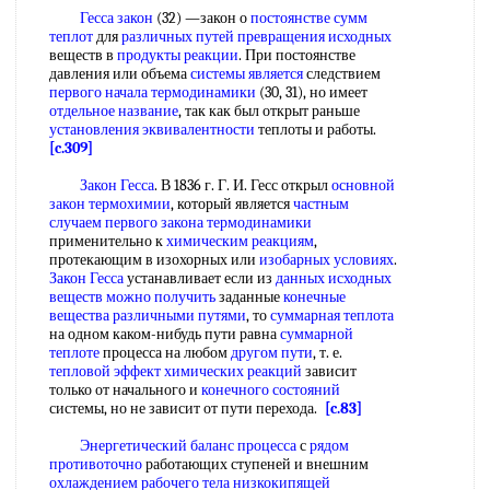
Гесса закон
(32) —закон о
постоянстве сумм
теплот
для
различных путей
превращения исходных
веществ в
продукты реакции
. При постоянстве
давления или объема
системы является
следствием
первого начала термодинамики
(30, 31), но имеет
отдельное название
, так как был открыт раньше
установления эквивалентности
теплоты и работы.
[c.309]
Закон Гесса
. В 1836 г. Г. И. Гесс открыл
основной
закон термохимии
, который является
частным
случаем
первого закона термодинамики
применительно к
химическим реакциям
,
протекающим в изохорных или
изобарных условиях
.
Закон Гесса
устанавливает если из
данных исходных
веществ
можно получить
заданные
конечные
вещества
различными путями
, то
суммарная теплота
на одном каком-нибудь пути равна
суммарной
теплоте
процесса на любом
другом пути
, т. е.
тепловой эффект химических реакций
зависит
только от начального и
конечного состояний
системы, но не зависит от пути перехода.
[c.83]
Энергетический баланс процесса
с
рядом
противоточно
работающих ступеней и внешним
охлаждением рабочего тела
низкокипящей