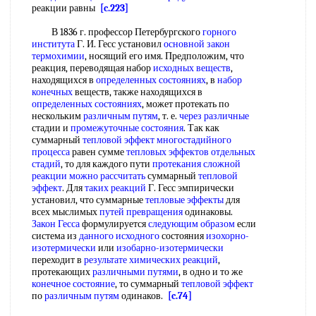
реакции равны
[c.223]
В 1836 г. профессор Петербургского
горного
института
Г. И. Гесс установил
основной закон
термохимии
, носящий его имя. Предположим, что
реакция, переводящая набор
исходных веществ
,
находящихся в
определенных состояниях
, в
набор
конечных
веществ, также находящихся в
определенных состояниях
, может протекать по
нескольким
различным путям
, т. е.
через различные
стадии и
промежуточные состояния
. Так как
суммарный
тепловой эффект
многостадийного
процесса
равен сумме
тепловых эффектов
отдельных
стадий
, то для каждого пути
протекания сложной
реакции
можно рассчитать
суммарный
тепловой
эффект
. Для
таких реакций
Г. Гесс эмпирически
установил, что суммарные
тепловые эффекты
для
всех мыслимых
путей превращения
одинаковы.
Закон Гесса
формулируется
следующим образом
если
система из
данного исходного
состояния
изохорно-
изотермически
или
изобарно-изотермически
переходит в
результате химических реакций
,
протекающих
различными путями
, в одно и то же
конечное состояние
, то суммарный
тепловой эффект
по
различным путям
одинаков.
[c.74]