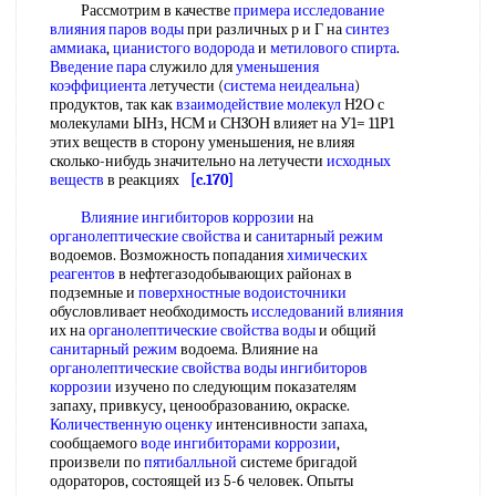
Рассмотрим в качестве
примера исследование
влияния паров воды
при различных р и Г на
синтез
аммиака
,
цианистого водорода
и
метилового спирта
.
Введение пара
служило для
уменьшения
коэффициента
летучести (
система неидеальна
)
продуктов, так как
взаимодействие молекул
Н2О с
молекулами ЫНз, НСМ и СН3ОН влияет на У1= 11Р1
этих веществ в сторону уменьшения, не влияя
сколько-нибудь значительно на летучести
исходных
веществ
в реакциях
[c.170]
Влияние ингибиторов коррозии
на
органолептические свойства
и
санитарный режим
водоемов. Возможность попадания
химических
реагентов
в нефтегазодобывающих районах в
подземные и
поверхностные водоисточники
обусловливает необходимость
исследований влияния
их на
органолептические свойства воды
и общий
санитарный режим
водоема. Влияние на
органолептические свойства воды
ингибиторов
коррозии
изучено по следующим показателям
запаху, привкусу, ценообразованию, окраске.
Количественную оценку
интенсивности запаха,
сообщаемого
воде ингибиторами коррозии
,
произвели по
пятибалльной
системе бригадой
одораторов, состоящей из 5-6 человек. Опыты