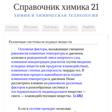
Справочник химика 21
ХИМИЯ И ХИМИЧЕСКАЯ ТЕХНОЛОГИЯ
Статьи
Рисунки
Таблицы
О сайте
English
Различные системы исходных веществ
Основные факторы
, вызывающие смещение
равновесия изменение температуры
и давления,
наличие в
реакционной смеси
инертного газа
,
изменение концентрации реагентов
(путем
введения
исходных веществ
или
продуктов взаимодействия
),
изменение степени дисперсности
твердых тел. В
химическом процессе важнейшую
роль играют
изменения температуры
и давления. Ниже
рассмотрено влияние на
равновесие различных
факторов
в разнообразных системах в
последовательности индивидуальное
вещество —
смеси — взаимодействующие вещества.
[c.131]
Если в
системе проходит
несколько