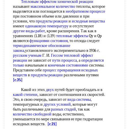
Тепловым эффектом химической реакции
называют
максимальное количество
теплоты, которое
выделяется или поглощается в
необратимом процессе
при постоянном объеме или давлении и при
условии, что
продукты реакции
и
исходные вещества
имеют
одинаковую температуру
и отсутствуют
другие виды работ
, кроме расширения. Так как в
уравнениях (1.18) и (1.19)
тепловые эффекты
Qy и Qp
являются
функциями состояния
, то отсюда следует
термодинамическое обоснование
закона
,установленного экспериментально в 1936 г.
русским ученым
Г. И.
Гессом тепловой эффект
реакции
не зависит от
пути процесса
, а
определяется
только
начальным и
конечным состояниями
системы.
Представим себе
процесс превращения
исходных
веществ
в
продукты реакции
различными путями
[c.25]
Какой из этих
двух
путей будет преобладать и в
какой степени
, зависит от соотношения их скоростей.
Это, в свою очередь, зависит от
вида системы
,
температурных и
других условий
, которые могут
быть различными для
разных стадий
, так как
количество свободной
воды, естественно,
уменьшается по мере связывания ее при гидратации
исходных веществ.
[c.21]