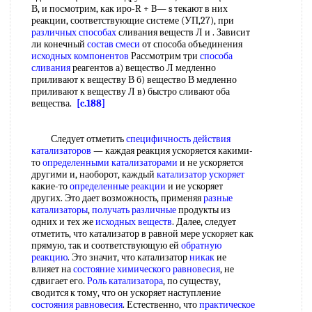
В, и посмотрим, как иро-R + B— s текают в них
реакции, соответствующие системе (УП,27), при
различных способах
сливания веществ Л и . Зависит
ли конечный
состав смеси
от способа объединения
исходных компонентов
Рассмотрим три
способа
сливания
реагентов а) вещество Л медленно
приливают к веществу В б) вещество В медленно
приливают к веществу Л в) быстро сливают оба
вещества.
[c.188]
Следует отметить
специфичность действия
катализаторов
— каждая реакция ускоряется какими-
то
определенными катализаторами
и не ускоряется
другими и, наоборот, каждый
катализатор ускоряет
какие-то
определенные реакции
и ие ускоряет
других. Это дает возможность, применяя
разные
катализаторы
,
получать различные
продукты из
одних и тех же
исходных веществ
. Далее, следует
отметить, что катализатор в равной мере ускоряет как
прямую, так и соответствующую ей
обратную
реакцию
. Это значит, что катализатор
никак
ие
влияет на
состояние химического равновесия
, не
сдвигает его.
Роль катализатора
, по существу,
сводится к тому, что он ускоряет наступление
состояния равновесия
. Естественно, что
практическое