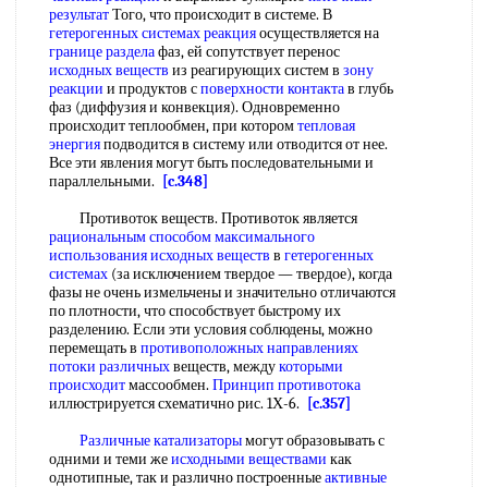
результат
Того, что происходит в системе. В
гетерогенных системах реакция
осуществляется на
границе раздела
фаз, ей сопутствует перенос
исходных веществ
из реагирующих систем в
зону
реакции
и продуктов с
поверхности контакта
в глубь
фаз (диффузия и конвекция). Одновременно
происходит теплообмен, при котором
тепловая
энергия
подводится в систему или отводится от нее.
Все эти явления могут быть последовательными и
параллельными.
[c.348]
Противоток веществ. Противоток является
рациональным способом
максимального
использования
исходных веществ
в
гетерогенных
системах
(за исключением твердое — твердое), когда
фазы не очень измельчены и значительно отличаются
по плотности, что способствует быстрому их
разделению. Если эти условия соблюдены, можно
перемещать в
противоположных направлениях
потоки различных
веществ, между
которыми
происходит
массообмен.
Принцип противотока
иллюстрируется схематично рис. 1Х-6.
[c.357]
Различные катализаторы
могут образовывать с
одними и теми же
исходными веществами
как
однотипные, так и различно построенные
активные