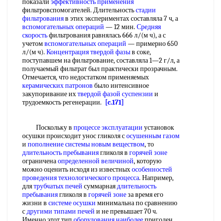
показали
эффективность применения
фильтровспомогателей. Длительность
стадии
фильтрования
в этих экспериментах составляла 7 ч, а
вспомогательных операций
— 12 мин.
Средняя
скорость
фильтрования равнялась 666 л/(м ч), а с
учетом
вспомогательных операций
— примерно 650
л/(м ч).
Концентрация твердой фазы
в соке,
поступавшем на фильтрование, составляла 1—2 г/л, а
получаемый фильтрат был практически прозрачным.
Отмечается, что недостатком применяемых
керамических патронов
было интенсивное
закупоривание их
твердой фазой суспензии
и
трудоемкость регенерации.
[c.171]
Поскольку в
процессе эксплуатации
установок
осушки происходит унос гликоля с
осушенным газом
и
пополнение системы
новым веществом
, то
длительность пребывания
гликоля в
горячей зоне
ограничена
определенной величиной
, которую
можно оценить исходя из известных
особенностей
проведения
технологического процесса
. Например,
для
трубчатых печей
суммарная
длительность
пребывания
гликоля в
горячей зоне
за время его
жизни в
системе осушки
минимальна по сравнению
с
другими типами печей
и не превышает 70 ч.
Именно этот тип
оборудования наиболее
пригоден