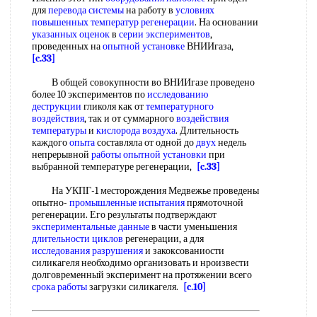
для
перевода системы
на работу в
условиях
повышенных
температур регенерации
. На основании
указанных оценок
в
серии экспериментов
,
проведенных на
опытной установке
ВНИИгаза,
[c.33]
В общей совокупности во ВНИИгазе проведено
более 10 экспериментов по
исследованию
деструкции
гликоля как от
температурного
воздействия
, так и от суммарного
воздействия
температуры
и
кислорода воздуха
. Длительность
каждого
опыта
составляла от одной до
двух
недель
непрерывной
работы опытной установки
при
выбранной температуре регенерации,
[c.33]
На УКПГ-1 месторождения Медвежье проведены
опытно-
промышленные испытания
прямоточной
регенерации. Его результаты подтверждают
экспериментальные данные
в части уменьшения
длительности циклов
регенерации, а для
исследования разрушения
и закоксованиости
силикагеля необходимо организовать и нроизвести
долговременный эксперимент на протяжении всего
срока работы
загрузки силикагеля.
[c.10]