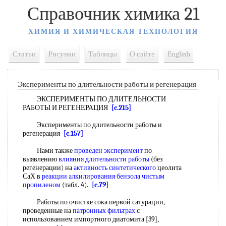
Справочник химика 21
ХИМИЯ И ХИМИЧЕСКАЯ ТЕХНОЛОГИЯ
Статьи
Рисунки
Таблицы
О сайте
English
Эксперименты по длительности работы и регенерация
ЭКСПЕРИМЕНТЫ ПО ДЛИТЕЛЬНОСТИ
РАБОТЫ И РЕГЕНЕРАЦИЯ
[c.215]
Эксперименты по длительности работы и
регенерация
[c.157]
Нами также
проведен эксперимент
по
выявлению
влияния длительности работы
(без
регенерации) на
активность синтетического
цеолита
СаХ в
реакции алкилирования бензола
чистым
пропиленом
(табл. 4).
[c.79]
Работы по очистке сока первой сатурации,
проведенные на
патронных фильтрах
с
использованием импортного диатомита [39],