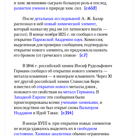
и хим. явлениями сыграло большую роль в послед,
развитии учения
о природе хим. сил.
[c.652]
После
детальных исследований
А.-Ж. Балар
распознал в ней
новый химический элемент
,
который назвал му рид ом (от латинского muria —
рассол). В конце ноября 1825 г. он сообщил о своем
открытии
Парижской Академии наук
. Комиссия,
выделенная для проверки сообщения, подтвердила
открытие нового элемента, но предложила назвать
его бромом (от греческого зловон-
[c.7]
В 1846 г. российский химик Иосиф Рудольфович
Германн сообщил об открытии нового элемента —
металла ильмения — в минерале ильмените. Через 30
лет другой российский химик Станислав Керн
известил об
открытии нового
металла дэвия ,
похожего по свойствам на
металл Германна
. В
Западной Европе
эти сообщения были
проигнорированы всеми
учеными-химиками
, и
впоследствии он был открыт снова
Вальтером
Ноддаком
и Идой Такке.
[c.214]
В конце XVIII в. при открытии новых элементов
не всегда удавалось выделить их в
свободном
состоянии
.
Химики-аналитики
обычно ограничива-