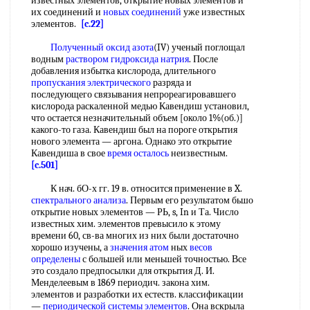
известных элементов, открытие новых элементов и
их соединений и
новых соединений
уже известных
элементов.
[c.22]
Полученный оксид азота
(IV) ученый поглощал
водным
раствором гидроксида натрия
. После
добавления избытка кислорода, длительного
пропускания электрического
разряда и
последующего связывания непрореагировавшего
кислорода раскаленной медью Кавендиш установил,
что остается незначительный объем [около 1%(об.)]
какого-то газа. Кавендиш был на пороге открытия
нового элемента — аргона. Однако это открытие
Кавендиша в свое
время осталось
неизвестным.
[c.501]
К нач. бО-х гг. 19 в. относится применение в X.
спектрального анализа
. Первым его результатом бьшо
открытие новых элементов — РЬ, s, In и Та. Число
известных хим. элементов превысило к этому
времени 60, св-ва многих из них были достаточно
хорошо изучены, а
значения атом
ных
весов
определены
с большей или меньшей точностью. Все
это создало предпосылки для открытия Д. И.
Менделеевым в 1869 периодич. закона хим.
элементов и разработки их естеств. классификации
—
периодической системы элементов
. Она вскрыла