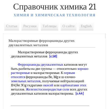
Справочник химика 21
ХИМИЯ И ХИМИЧЕСКАЯ ТЕХНОЛОГИЯ
Статьи
Рисунки
Таблицы
О сайте
English
Малорастворимые ферроцианиды других
двухвалентных металлов
Малорастворимые ферроцианиды других
двухвалентных металлов
[c.50]
Ферроцианиды двухвалентных
катионов могут
быть разбиты на две группы — относительно
хорошо
растворимые
и малорастворимые. К
первым
относятся
ферроцианиды Ве, Mg и ш елочно-
земельных металлов
, получаемые нейтрализацией
H4[Fe( N)g гидратами
окисей
или
карбонатами этих
металлов.
Железистосинеродистые соли
всех других
двухвалентных катионов малорастворимы.
[c.44]