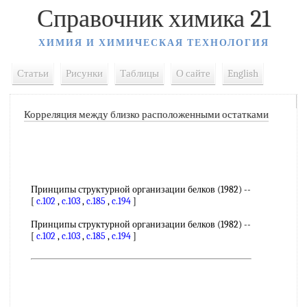
Справочник химика 21
ХИМИЯ И ХИМИЧЕСКАЯ ТЕХНОЛОГИЯ
Статьи
Рисунки
Таблицы
О сайте
English
Корреляция между близко расположенными остатками
Принципы структурной организации белков (1982) --
[
c.102
,
c.103
,
c.185
,
c.194
]
Принципы структурной организации белков (1982) --
[
c.102
,
c.103
,
c.185
,
c.194
]