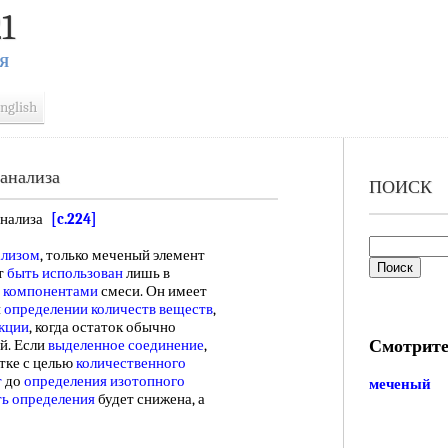
1
Я
nglish
анализа
ПОИСК
анализа
[c.224]
ализом
, только меченый элемент
т
быть использован
лишь в
 компонентами
смеси. Он имеет
и
определении количеств веществ
,
акции
, когда остаток обычно
Смотрите
й. Если
выделенное соединение
,
тке с целью
количественного
т
до
определения изотопного
меченый
ть определения
будет снижена, а