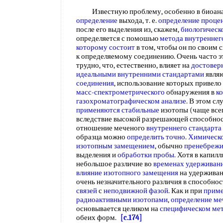
Известную проблему, особенно в биоана
определение
выхода, т. е.
определение проце
после его выделения из, скажем,
биологическ
определяется с помошью
метода внутреннег
которому состоит
в том, чтобы он по своим 
к определяемому соединению. Очень часто 
трудно, что, естественно, влияет на
достоверн
идеальными
внутренними стандартами
явля
соединения
, использование которых привело
масс-спектрометрического
обнаружения в
к
газохроматографическом анализе
. В этом сл
применяются стабильные
изотопы (чаще всег
вследствие высокой разрешающей способно
отношение меченого
внутреннего стандарта
образца можно
определить точно
.
Химическо
изотопным замещением
, обычно
пренебреж
выделения и
обработки пробы
. Хотя в капи
небольшое различие во
временах удерживан
влияние изотопного замещения
на удерживан
очень незначительного различия в способнос
связей
с
неподвижной фазой
. Как и при
приме
радиоактивными изотопами
,
определение ме
основывается целиком на
специфическом ме
обеих форм.
[c.174]