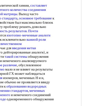
литической химии,
составляет
нтного
количества соединения
ой матрицы
. Выход часто
о стандарта
,
основное требование
к
свойствам был максимально близок
эту проблему решить довольно
ость результатов
.
Почти
ются
изотопно-меченные
аналоги
 к исключительно
важной роли
оличественном
учае для
введения метки
о дейтерированные аналоги), и
сти
такой системы
обнаружения
и немеченого анализируемого
е различие
, обусловленное
имо
мало и не влияет на результаты
ллярной ГХ может наблюдаться
ия
изомеров, меченных Н и н,
ие обычно не проявляется ввиду
ти к
образованию водородных
нении стандартов
,
меченных
ченого
и немеченого соединений
тоде
одновременного обнаружения