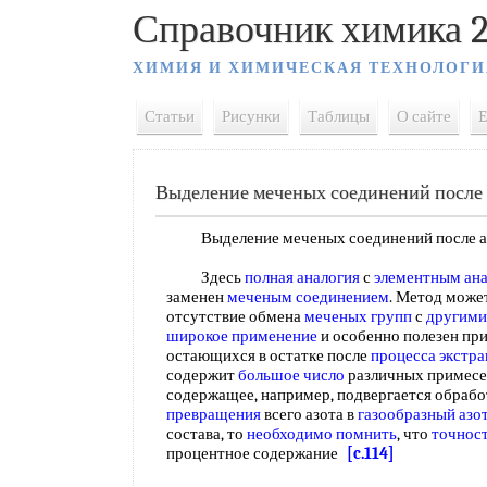
Справочник химика 2
ХИМИЯ И ХИМИЧЕСКАЯ ТЕХНОЛОГИ
Статьи
Рисунки
Таблицы
О сайте
E
Выделение меченых соединений после 
Выделение меченых соединений после 
Здесь
полная аналогия
с
элементным ан
заменен
меченым соединением
. Метод може
отсутствие обмена
меченых групп
с
другими
широкое применение
и особенно полезен пр
остающихся в остатке после
процесса экстр
содержит
большое число
различных примесе
содержащее, например, подвергается обрабо
превращения
всего азота в
газообразный азо
состава, то
необходимо помнить
, что
точнос
процентное содержание
[c.114]