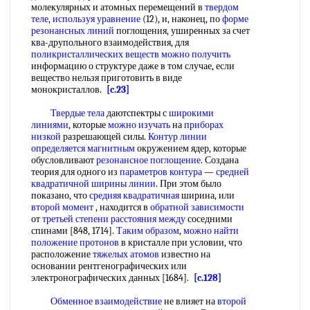
молекулярных и атомных перемещений в
твердом
теле
,
используя уравнение
(12), и, наконец, по
форме
резонансных линий
поглощения, уширенных за счет
ква-друпольного взаимодействия, для
поликристаллических веществ
можно получить
информацию о структуре даже в том случае, если
вещество нельзя приготовить в виде
монокристаллов.
[c.23]
Твердые тела
даютспектры с
широкими
линиями
, которые
можно изучать
на
приборах
низкой
разрешающей силы.
Контур линии
определяется магнитным
окружением ядер, которые
обусловливают
резонансное поглощение
. Создана
теория для одного из
параметров контура
—
средней
квадратичной
ширины линии
. При этом было
показано, что
средняя квадратичная
ширина, или
второй момент
, находится в
обратной зависимости
от
третьей степени
расстояния между
соседними
спинами [848, 1714].
Таким образом
,
можно найти
положение протонов
в кристалле при условии, что
расположение
тяжелых атомов
известно на
основании рентгенографических или
электронографических данных [1684].
[c.128]
Обменное взаимодействие
не влияет на
второй