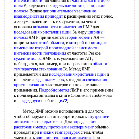
интенсивности
поглощения от
частоты магнитного
поля
V, содержит не
отдельные линии
, а
широкие
полосы
. Всякое
дополнительное увеличение
взаимодействия приводит
к расширению этих полос,
а его уменьшение — к их сужению, на чем и
основаны
возможности применения
ЯМР для
исследования кристаллизации
. За меру
ширины
полосы
ЯМ Р принимается
второй момент
АЯ —
ширина
частотной области
, в
которой происходит
изменение второй
производной зависимости
интенсивности поглощения
от частоты. Резкое
сужение полос
ЯМР, т. е. уменьшение АН ,
наблюдается, например, при нагревании в
области
температуры стеклования
Тс. Метод ЯМР
применяется и для
исследования кристаллизации
и
плавления
ряда полимеров
, хотя для
исследования
кристаллизации
эластомеров он пока не нашел
применения.
Подробно метод
ЯМР и его применение
к полимерам описаны в книге Слонима и Любимова
и в
ряде других
работ -
[c.72]
Метод ЯМР можно использовать и для того,
чтобы обнаружить и интерпретировать
внутреннее
движение
в
твердых телах
. Для
определения
расстояния между
протонами эксперимент
обычно
проводят при
низких температурах
с тем, чтобы
уменьшить
влияние теплового движения
. При