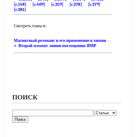
[c.148]
[c.409]
[c.259]
[c.278]
[c.279]
[c.281]
Смотреть главы в:
Магнитный резонанс и его применение в химии -
> Второй момент линии поглощения ЯМР
ПОИСК