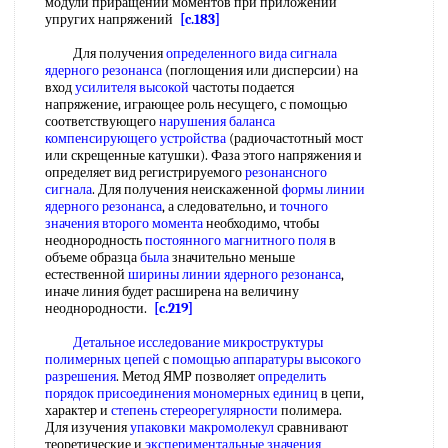
модули приращений моментов при приложении
упругих напряжений
[c.183]
Для получения
определенного вида сигнала
ядерного резонанса
(поглощения или дисперсии) на
вход
усилителя высокой
частоты подается
напряжение, играющее роль несущего, с помощью
соответствующего
нарушения баланса
компенсирующего устройства
(радиочастотный мост
или скрещенные катушки). Фаза этого напряжения и
определяет вид регистрируемого
резонансного
сигнала
. Для получения неискаженной
формы линии
ядерного резонанса
, а следовательно, и
точного
значения
второго момента
необходимо, чтобы
неоднородность
постоянного магнитного поля
в
объеме образца
была
значительно меньше
естественной
ширины линии ядерного резонанса
,
иначе линия будет расширена на величину
неоднородности.
[c.219]
Детальное исследование
микроструктуры
полимерных цепей
с
помощью аппаратуры
высокого
разрешения
. Метод ЯМР позволяет
определить
порядок присоединения
мономерных единиц
в цепи,
характер и
степень стереорегулярности
полимера.
Для изучения
упаковки макромолекул
сравнивают
теоретические и
экспериментальные значения