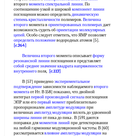
второго
момента спектральной линии
. По
соотношению узкой и широкой
компонент линии
поглощения можно определить
динамическую
степень кристалличности
полимеров.
Величина
второго
момента в
ориентированных полимерах
дает
возможность судить об
ориентации молекулярных
цепей
. Особо следует отметить, что ЯМР позволяет
определить положение
водородных атомов [5].
[c.264]
Величина второго
момента описывает
форму
резонансной линии
поглощения и представляет
собой
среднее значение квадрата
напряженности
внутреннего
поля,
[c.112]
В [57] приведено
экспериментальное
подтверждение
зависимости наблюдаемого
второго
момента
от Нт. В 158] показано, что двойной
интеграл
первой производной сигнала
поглощения
ЭПР или его
первый момент
приблизительно
пропорционален
амплитуде модуляции
при
величинах
амплитуд модуляции
вплоть до удвоенной
ширины линии
от пика до пика . В [591 даются
поправки для
моментов линий
при детектировании
на любой гармонике модуляционной частоты. В [60]
рассматривается
влияние амплитуды модуляции
на