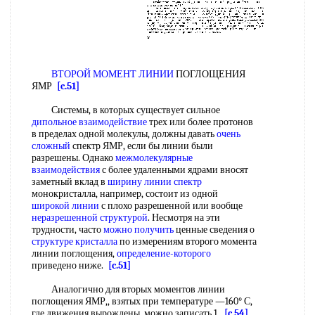
ВТОРОЙ МОМЕНТ ЛИНИИ
ПОГЛОЩЕНИЯ
ЯМР
[c.51]
Системы, в которых существует сильное
дипольное взаимодействие
трех или более протонов
в пределах одной молекулы, должны давать
очень
сложный
спектр ЯМР, если бы линии были
разрешены. Однако
межмолекулярные
взаимодействия
с более удаленными ядрами вносят
заметный вклад в
ширину линии спектр
монокристалла, например, состоит из одной
широкой линии
с плохо разрешенной или вообще
неразрешенной структурой
. Несмотря на эти
трудности, часто
можно получить
ценные сведения о
структуре кристалла
по измерениям второго момента
линии поглощения,
определение-которого
приведено ниже.
[c.51]
Аналогично для вторых моментов линии
поглощения ЯМР,, взятых при температуре —160° С,
где движения вырождены, можно записать 1
[c.54]