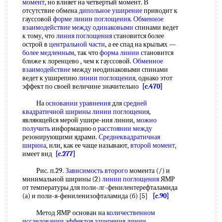
момент
, но влияет на четвертый момент. В
отсутствие обмена
дипольное уширение
приводит к
гауссовой
форме линии поглощения
.
Обменное
взаимодействие
между одинаковыми
спинами ведет
к тому, что
линия поглощения
становится более
острой в
центральной части
, а ее спад на крыльях —
более медленным
, так что
форма линии
становится
ближе к лоренцево , чем к гауссовой.
Обменное
взаимодействие
между неодинаковыми спинами
ведет к уширепию
линии поглощения
, однако этот
эффект по своей величине значительно
[c.470]
На
основании уравнения
для
средней
квадратичной
ширины линии поглощения
,
являющейся мерой ушире-ния линии,
можно
получить
информацию о
расстоянии между
резонирующими ядрами.
Среднеквадратичная
ширина
, или, как ее чаще называют,
второй момент
,
имеет вид
[c.277]
Рис. п.29.
Зависимость второго
момента (/) и
минимальной ширины (2)
линии поглощения
ЯМР
от температуры для поли-лг-фенилентерефталамида
(а) и поли-я-фениленизофталамида (б) [5]
[c.90]
Метод ЯМР основан на
количественном
исследовании эффектов
уширеиия линии