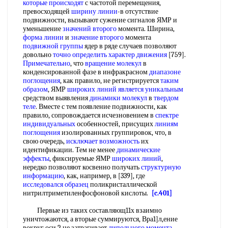
которые происходят
с частотой перемещения,
превосходящей
ширину линии
-в отсутствие
подвижности, вызывают сужение сигналов ЯМР и
уменьшение
значений второго
момента. Ширина,
форма линии
и
значение второго
момента
подвижной группы
ядер в ряде случаев позволяют
довольно
точно определить
характер движения
[759].
Примечательно
, что
вращение молекул
в
конденсированной фазе в инфракрасном
диапазоне
поглощения
, как правило, не регистрируется
таким
образом
, ЯМР
широких линий
является уникальным
средством выявления
динамики молекул
в
твердом
теле
. Вместе с тем появление подвижности, как
правило, сопровождается исчезновением в
спектре
индивидуальных
особенностей, присущих
линиям
поглощения
изолированных группировок, что, в
свою очередь,
исключает возможность
их
идентификации. Тем не менее
динамические
эффекты
, фиксируемые ЯМР
широких линий
,
нередко позволяют косвенно получать
структурную
информацию
, как, например, в [339], где
исследовался образец
поликристаллической
нитрилтриметиленфосфоновой кислоты.
[c.401]
Первые из таких составляющ11х взаимно
уничтожаются, а вторые суммируются, Вра1]л,ение
вокруг оси 2 не затрагивает
дипольного момента
,