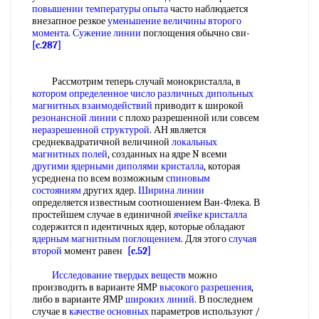
повышении температуры
опыта
часто наблюдается
внезапное резкое
уменьшение величины
второго
момента
.
Сужение линии
поглощения обычно сви-
[c.287]
Рассмотрим теперь случай монокристалла, в
котором определенное
число различных
дипольных
магнитных взаимодействий
приводит к широкой
резонансной линии
с плохо разрешенной или совсем
неразрешенной структурой
. АН является
среднеквадратичной величиной
локальных
магнитных полей
, созданных на ядре N всеми
другими ядерными
диполями кристалла
, которая
усреднена по всем возможным
спиновым
состояниям
других ядер.
Ширина линии
определяется известным соотношением Ван-Флека. В
простейшем случае в единичной
ячейке кристалла
содержится п идентичных ядер, которые обладают
ядерным магнитным поглощением
. Для этого
случая
второй
момент равен
[c.52]
Исследование твердых веществ
можно
производить в варианте ЯМР
высокого разрешения
,
либо в варианте ЯМР
широких линий
. В последнем
случае в
качестве основных
параметров используют /