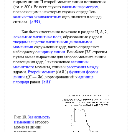
пирмну линии II второй момент линии поглощения
(см. с. 300). Во всех случаях
важным параметром
,
позволяющим в некоторых случаях опреде 1ять
количество эквивалентных
ядер, является площадь
сигнала.
[c.291]
Как было качественно показано в разделе II, А, 2,
локальные магнитные поля
, образованные у ядра в
твердом веществе магнитными
дипольными
моментами
окружающих ядер, часто определяют
наблюдаемую
ширину линии
. Ван-Флек [73] строгим
путем вывел выражение для второго момента линии
поглощения ядер, 1 включэющее
величины
магнитного
момента, спина и
расстояния между
ядрами.
Второй момент
((АЯ ))
функции формы
линии
g(Я — Яо), нормированный к
единице
площади
равен
[c.31]
Рис. 10.
Зависимость
изменений
второго
момента линии