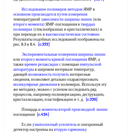
Исследование полимеров методом
ЯМР в
основном производится
путем измерения
температурной
зависимости ширины линии
(или
второго момента
) ЯМР-поглощения в
твердых
полимерах
(стеклообразных и кристаллических) и
при переходе их в
высокоэластическое состояние
.
Результаты подобных исследований изображены на
рис. 8.3 и 8.4.
[c.222]
Экспериментальные измерения
ширины линии
или
второго момента
кривой поглощения
ЯМР, а
также
времен релаксации
с помощью
импульсной
аппаратуры
в широком интервале температур,
дающей
возможность получить
интересные
сведения, позволяют детально охарактеризовать
молекулярные движения
в полимерах. Используя эту
же методику, можно с успехом исследовать ряд
процессов, например полимеризацию, деструкцию,
кристаллизацию, пластификацию и т. д.
[c.220]
Площадь и
моменты второй
производной линии
поглощения
[c.434]
Ес.пи
узкополосный усилитель
и синхронный
детектор настроены на
вторую гармонику