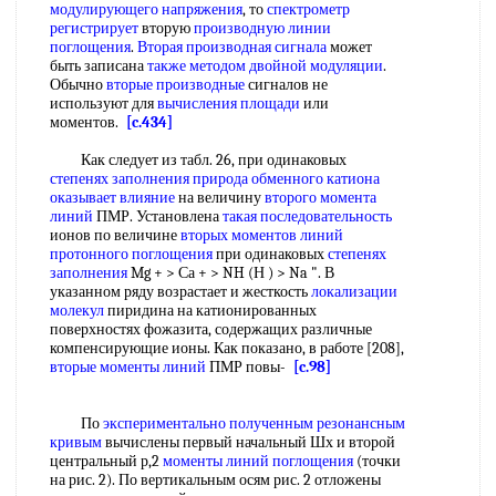
модулирующего напряжения
, то
спектрометр
регистрирует
вторую
производную линии
поглощения
.
Вторая производная сигнала
может
быть записана
также методом
двойной модуляции
.
Обычно
вторые производные
сигналов не
используют для
вычисления площади
или
моментов.
[c.434]
Как следует из табл. 26, при одинаковых
степенях заполнения
природа обменного катиона
оказывает влияние
на величину
второго момента
линий
ПМР. Установлена
такая последовательность
ионов по величине
вторых моментов линий
протонного поглощения
при одинаковых
степенях
заполнения
Mg + > Са + > NH (Н ) > Na ". В
указанном ряду возрастает и жесткость
локализации
молекул
пиридина на катионированных
поверхностях фожазита, содержащих различные
компенсирующие ионы. Как показано, в работе [208],
вторые моменты линий
ПМР повы-
[c.98]
По
экспериментально полученным
резонансным
кривым
вычислены первый начальный Шх и второй
центральный р,2
моменты линий поглощения
(точки
на рис. 2). По вертикальным осям рис. 2 отложены