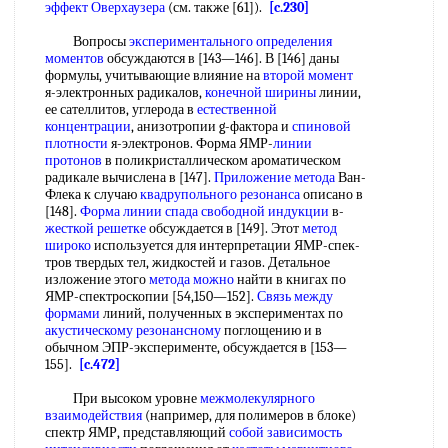
эффект Оверхаузера
(см. также [61]).
[c.230]
Вопросы
экспериментального определения
моментов
обсуждаются в [143—146]. В [146] даны
формулы, учитывающие влияние на
второй момент
я-электронных радикалов,
конечной ширины
линии,
ее сателлитов, углерода в
естественной
концентрации
, анизотропии g-фактора и
спиновой
плотности
я-электронов. Форма ЯМР-
линии
протонов
в поликристаллическом ароматическом
радикале вычислена в [147].
Приложение метода
Ван-
Флека к случаю
квадрупольного резонанса
описано в
[148].
Форма линии
спада свободной индукции
в-
жесткой решетке
обсуждается в [149]. Этот
метод
широко
используется для интерпретации ЯМР-спек-
тров твердых тел, жидкостей и газов. Детальное
изложение этого
метода можно
найти в книгах по
ЯМР-спектроскопии [54,150—152].
Связь между
формами
линий, полученных в экспериментах по
акустическому резонансному
поглощению и в
обычном ЭПР-эксперименте, обсуждается в [153—
155].
[c.472]
При высоком уровне
межмолекулярного
взаимодействия
(например, для полимеров в блоке)
спектр ЯМР, представляющий
собой
зависимость