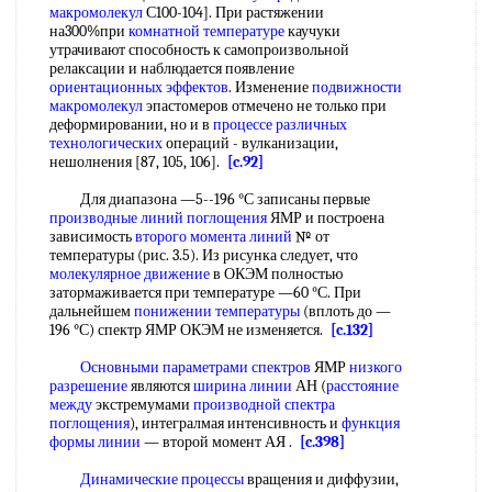
макромолекул
С100-104]. При растяжении
на300%при
комнатной температуре
каучуки
утрачивают способность к самопроизвольной
релаксации и наблюдается появление
ориентационных эффектов
. Изменение
подвижности
макромолекул
эпастомеров отмечено не только при
деформировании, но и в
процессе различных
технологических
операций - вулканизации,
нешолнения [87, 105, 106].
[c.92]
Для диапазона —5--196 °С записаны первые
производные линий поглощения
ЯМР и построена
зависимость
второго момента линий
№ от
температуры (рис. 3.5). Из рисунка следует, что
молекулярное движение
в ОКЭМ полностью
затормаживается при температуре —60 °С. При
дальнейшем
понижении температуры
(вплоть до —
196 °С) спектр ЯМР ОКЭМ не изменяется.
[c.132]
Основными параметрами спектров
ЯМР
низкого
разрешение
являются
ширина линии
АН (
расстояние
между
экстремумами
производной спектра
поглощения
), интегралмая интенсивность и
функция
формы линии
— второй момент АЯ .
[c.398]
Динамические процессы
вращения и диффузии,