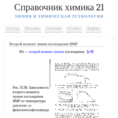
Справочник химика 21
ХИМИЯ И ХИМИЧЕСКАЯ ТЕХНОЛОГИЯ
Статьи
Рисунки
Таблицы
О сайте
English
Второй момент линии поглощения ЯМР
Мз —
второй момент линии
поглощения.
[c.9]
Рис. П.28. Зависимость
второго момента
линии поглощения
ЯМР от температуры
для поли-.и-
фениленизофталамида