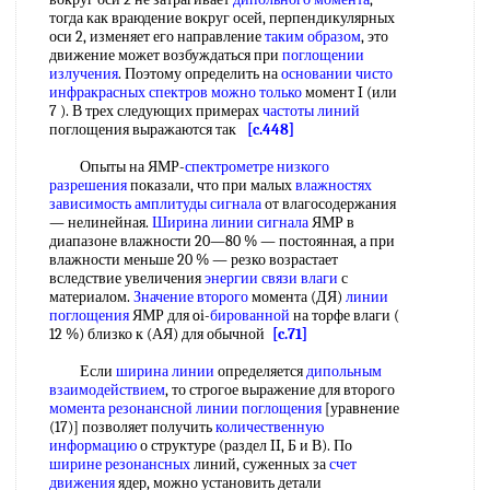
тогда как враюдение вокруг осей, перпендикулярных
оси 2, изменяет его направление
таким образом
, это
движение может возбуждаться при
поглощении
излучения
. Поэтому определить на
основании чисто
инфракрасных спектров
можно только
момент I (или
7 ). В трех следующих примерах
частоты линий
поглощения выражаются так
[c.448]
Опыты на ЯМР-
спектрометре низкого
разрешения
показали, что при малых
влажностях
зависимость
амплитуды сигнала
от влагосодержания
— нелинейная.
Ширина линии сигнала
ЯМР в
диапазоне влажности 20—80 % — постоянная, а при
влажности меньше 20 % — резко возрастает
вследствие увеличения
энергии связи влаги
с
материалом.
Значение второго
момента (ДЯ)
линии
поглощения
ЯМР для oi-
бированной
на торфе влаги (
12 %) близко к (АЯ) для обычной
[c.71]
Если
ширина линии
определяется
дипольным
взаимодействием
, то строгое выражение для второго
момента резонансной линии поглощения
[уравнение
(17)] позволяет получить
количественную
информацию
о структуре (раздел II, Б и В). По
ширине резонансных
линий, суженных за
счет
движения
ядер, можно установить детали