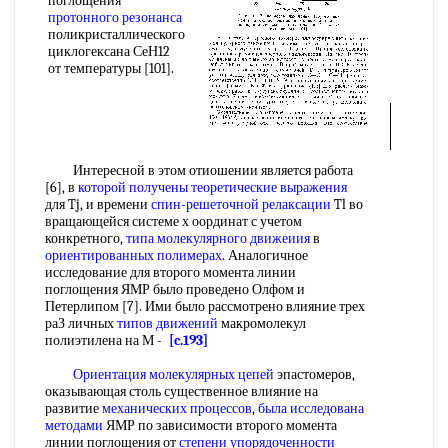
поглощения
протонного резонанса
поликристаллического
циклогексана СеН12
от температуры [101].
Интересной в этом отиошении является работа
[6], в
которой получены
теоретические выражения
для Tj, и времени
спин-решеточной релаксации
Tl во
вращающейся системе х оординат с учетом
конкретного,
типа молекулярного
движеиия
в
ориентированных полимерах
. Аналогичное
исследование для второго момента линии
поглощения ЯМР было проведено Олфом и
Петерлипом [7]. Ими было рассмотрено влияние трех
раЗ личных
типов движений
макромолекул
полиэтилена на М -
[c.193]
Ориентация молекулярных цепей
эпастомеров,
оказывающая столь существенное влияние на
развитие
механических процессов
,
была
исследована
методами
ЯМР по зависимости второго момента
линии поглощения от
степени упорядоченности