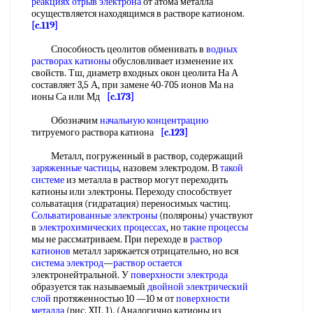
реакциях отрыв электрона
от атома металла
осуществляется находящимся в растворе катионом.
[c.119]
Способность цеолитов обменивать в
водных
растворах катионы
обусловливает изменение их
свойств. Тш, диаметр входных окон цеолита На А
составляет 3,5 А, при замене 40-705 ионов Ма на
ионы Са или Мд
[c.173]
Обозначим
начальную концентрацию
титруемого раствора катиона
[c.123]
Металл, погруженный в раствор, содержащий
заряженные частицы
, назовем электродом. В
такой
системе
из металла в раствор могут переходить
катионы или электроны. Переходу способствует
сольватация (гидратация) переносимых частиц.
Сольватированные электроны
(поляроны) участвуют
в
электрохимических процессах
, но
такие процессы
мы не рассматриваем. При переходе в
раствор
катионов
металл заряжается отрицательно, но вся
система электрод
—
раствор остается
электронейтральной. У
поверхности электрода
образуется так называемый
двойной электрический
слой
протяженностью 10 —10 м от
поверхности
металла
(рис. XII. 1). (Аналогично катионы из