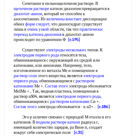
Сочетание в еильнощелочиом растворе. В
щелочном растворе
катион диазопия превращается в
диазотат-анион
, который не способен к
азосочетанию. Из
величины констант
диссоциации
обеих
форм следует
, что диазогидрат существует
лишь в
очень узкой
области, так что
практически
переход
катиона диазония
в диазотат-аиион
происходит по уравнению Ф
[c.595]
Существуют
электроды нескольких
типов. К
электродам первого рода
относятся тела,
обменивающиеся с окружающей их средой или
катионами, или анионами. Например, тело,
изготовленное из металла Ме и помещенное в
раствор соли
этого вещества, является
электродом
первого рода
, обменивающимся с
раствором
катионами
Ме +.
Состав этого
электрода обозначается
Ме1Ме + , Так, медная пластина, помещенная в
раствор uS04, является
электродом первого рода
,
обменивающимся с
раствором катионами
Си +.
Состав этого
электрода обозначается - u u2+ .
[c.186]
Эго р азличие связано с природой М еталла и его
катионов. В
водном растворе катион
радиуса г,
имеющий количество зарядов, ра Виое п, создает
вокруг себя электрическое поле
[c.21]