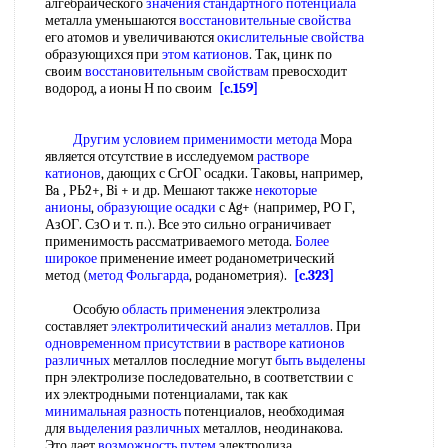
алгебраического
значения стандартного потенциала
металла уменьшаются
восстановительные свойства
его атомов и увеличиваются
окислительные свойства
образующихся при
этом катионов
. Так, цинк по
своим
восстановительным свойствам
превосходит
водород, а ионы Н по своим
[c.159]
Другим условием
применимости метода
Мора
является отсутствие в исследуемом
растворе
катионов
, дающих с СгОГ осадки. Таковы, например,
Ba , РЬ2+, Bi + и др. Мешают также
некоторые
анионы
,
образующие осадки
с Ag+ (например, РО Г,
АзОГ. СзО и т. п.). Все это сильно ограничивает
применимость рассматриваемого метода.
Более
широкое
применение имеет роданометрический
метод (
метод Фольгарда
, роданометрия).
[c.323]
Особую
область применения
электролиза
составляет
электролитический анализ металлов
. При
одновременном присутствии
в
растворе катионов
различных
металлов последние могут
быть выделены
прн электролизе последовательно, в соответствии с
их электродными потенциалами, так как
минимальная разность
потенциалов, необходимая
для
выделения различных
металлов, неодинакова.
Это дает
возможность путем
электролиза