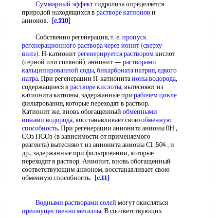
Суммарный эффект
гидролиза определяется
природой находящихся в
растворе катионов
и
анионов.
[c.210]
Собственно регенерация, т. е.
пропуск
регенерационного раствора
через ионит
(
сверху
вниз
). Н-катионит
регенерируется раствором
кислот
(серной или соляной), анионит —
растворами
кальцинированной соды
,
бикарбоната натрия
,
едкого
натра
. При регенерации Н-катионита
ионы водорода
,
содержащиеся в
растворе кислоты
, вытесняют из
катионита катионы, задержанные при
рабочем цикле
фильтрования, которые переходят в раствор.
Катионит же, вновь обогащенный
обменными
ионами водорода
, восстанавливает свою
обменную
способность
. При регенерации анионита анионы 0Н ,
СОз НСОз (в зависимости от применяемого
реагента) вытесняю т из анионита анионы С1 ,504 , и
др., задержанные при фильтровании, которые
переходят в раствор. Анионит, вновь обогащенный
соответствующим анионом, восстанавливает свою
обменную способность.
[c.11]
Водными растворами солей
могут окисляться
преимущественно металлы
, В соответствующих