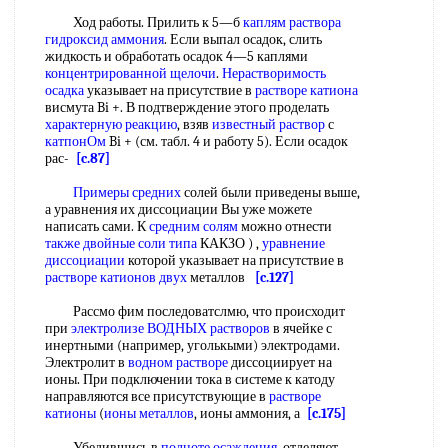
Ход работы. Прилить к 5—б
каплям раствора
гидроксид аммония
. Если выпал осадок, слить
жидкость и обработать осадок 4—5 каплями
концентрированной щелочи
.
Нерастворимость
осадка
указывает на присутствие в
растворе катиона
висмута Bi +. В подтверждение этого проделать
характерную реакцию
, взяв
известный раствор
с
катпонОм
Bi + (см. табл. 4 и работу 5). Если осадок
рас-
[c.87]
Примеры средних
солей были приведены выше,
а уравнения их диссоциации Вы уже можете
написать сами. К
средним солям
можно отнести
также двойные
соли типа
КАКЗО ) ,
уравнение
диссоциации
которой указывает на присутствие в
растворе катионов
двух
металлов
[c.127]
Рассмо фим последоватслмю, что происходит
при
электролизе ВОДНЫХ растворов
в ячейке с
инертными (например, уголькыми) электродами.
Электролит в
водном растворе
диссоциирует на
ионы. При подключении тока в системе к катоду
направляются все присутствующие в
растворе
катионы
(
ионы металлов
, ионы аммония, а
[c.175]
Убедившись в
полноте осаждения
, отделяют