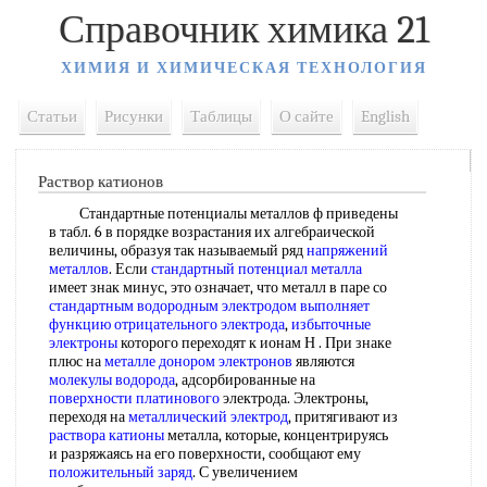
Справочник химика 21
ХИМИЯ И ХИМИЧЕСКАЯ ТЕХНОЛОГИЯ
Статьи
Рисунки
Таблицы
О сайте
English
Раствор катионов
Стандартные потенциалы металлов ф приведены
в табл. 6 в порядке возрастания их алгебраической
величины, образуя так называемый ряд
напряжений
металлов
. Если
стандартный потенциал металла
имеет знак минус, это означает, что металл в паре со
стандартным водородным электродом
выполняет
функцию
отрицательного электрода
,
избыточные
электроны
которого переходят к ионам Н . При знаке
плюс на
металле донором электронов
являются
молекулы водорода
, адсорбированные на
поверхности платинового
электрода. Электроны,
переходя на
металлический электрод
, притягивают из
раствора катионы
металла, которые, концентрируясь
и разряжаясь на его поверхности, сообщают ему
положительный заряд
. С увеличением