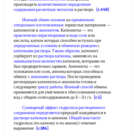
производить
количественное определение
содержания
различных металлов
в растворе.
[c.448]
Ионный обмен основан
на
применении
специально изготовленных
зернистых материалов —
катионитов и
анионитов
. Катиониты — это
практически нерастворимые
в
воде соли
или
кислоты, катион которых способен вступать при
определенных условиях
в
обменную реакцию
с
катионами раствора
.
Таким образом
, катионит
сорбирует из
раствора катионы
, заменяя их на
эквивалентное количество
катионов, которыми он
был предварительно заряжен. Аниониты — это
основания или соли, анионы которых способны к
обмену с
анионами раствора
. После проведения
регенерации катиониты и аниониты готовы к
следующему
циклу работы
.
Ионный способ
обмена
применяется для умягчения и обессоливания соленых
вод с общим солесодержанием до 2—3 г/л.
[c.5]
Суммарный эффект
гидролиза растворенного
соединения определяется
природой находящихся в
растворе катионов
и анионов.
Общей константе
гидролиза (по катиону и по аниону) отвечает
выражение
[c.186]