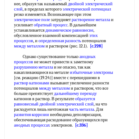
нее, образуя так называемый
двойной электрический
слой
, в пределах которого
электрический потенциал
резко изменяется. Возникающее при этом
электрическое поле
затрудняет
растворение металла
и
усиливает
обратный процесс
. В дальнейшем
устанавливается
динамическое равновесие
,
обусловленное взаимной компенсацией
этих
процессов
, и
определенная разность
потенциалов
между металлом
и раствором (рис. 12.1).
[c.228]
Однако существование только
анодных
процессов
не может привести к заметному
разрушению металла
и не опасно, так как
накапливающиеся на металле
избыточные электроны
[см. реакцию (19.24)] вместе с перешедшими в
раствор катионами
вызывают увеличение разности
потенциалов
между металлом
и раствором, что все
больше препятствует
дальнейшему переходу
катионов в раствор. В результате
образуется
равновесный
двойной электрический слой
, на что
расходуется лишь ничтожная
часть металла
. Для
развития коррозии
необходима деполяризация,
обеспечивающая расходование образующихся при
анодных процессах
электронов.
[c.336]