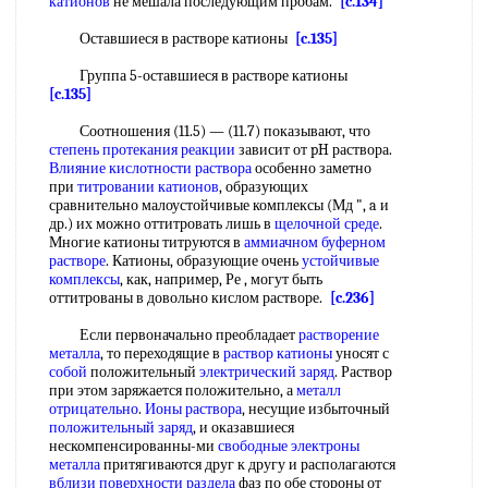
катионов
не мешала последующим пробам.
[c.134]
Оставшиеся в растворе катионы
[c.135]
Группа 5-оставшиеся в растворе катионы
[c.135]
Соотношения (11.5) — (11.7) показывают, что
степень протекания реакции
зависит от pH раствора.
Влияние кислотности раствора
особенно заметно
при
титровании катионов
, образующих
сравнительно малоустойчивые комплексы (Мд ", a и
др.) их можно оттитровать лишь в
щелочной среде
.
Многие катионы титруются в
аммиачном буферном
растворе
. Катионы, образующие очень
устойчивые
комплексы
, как, например, Ре , могут быть
оттитрованы в довольно кислом растворе.
[c.236]
Если первоначально преобладает
растворение
металла
, то переходящие в
раствор катионы
уносят с
собой
положительный
электрический заряд
. Раствор
при этом заряжается положительно, а
металл
отрицательно
.
Ионы раствора
, несущие избыточный
положительный заряд
, и оказавшиеся
нескомпенсированны-ми
свободные электроны
металла
притягиваются друг к другу и располагаются
вблизи поверхности раздела
фаз по обе стороны от