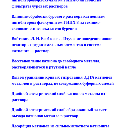
ингибитором-флокулянтом ГИПХ-3 на свойства
фильтрата буровых растворов
Влияние обработки бурового раствора катионным
ингибитором-флокулянтом ГИПХ-3 на технико-
экономические показатели бурения
Войтович, Л. Н. Б о б к о в а. Изучение поведения ионов
некоторых редкоземельных элементов в системе
катионит — раствор
Восстановление катиона до свободного металла,
растворяющегося в ртутной капле
Вывод уравнений кривых титрования ЭДТА катионов
металлов в растворах, не содержащих буферных смесей
Двойной электрический слой катионов металла из
раствора
Двойной электрический слой образованный за счет
выхода катионов металла в раствор
Десорбция катионов из сильнокислотного катионита