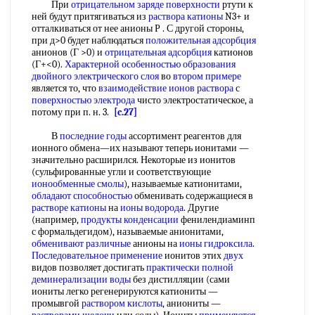
При
отрицательном заряде поверхности
ртути к
ней будут притягиваться из
раствора катионы
N3+ и
отталкиваться от нее анионы Р . С другой стороны,
при д>0 будет наблюдаться
положительная адсорбция
анионов (Г >0) и
отрицательная адсорбция
катионов
(Г+<0).
Характерной особенностью
образования
двойного электрического слоя
во
втором примере
является то, что
взаимодействие ионов раствора
с
поверхностью электрода
чисто электростатическое, а
потому при п. н. 3.
[c.27]
В
последние годы
ассортимент реагентов для
ионного обмена—их называют теперь ионитами —
значительно расширился. Некоторые из ионитов
(сульфированные угли и соответствующие
ионообменные смолы
), называемые катионитами,
обладают способностью
обменивать содержащиеся в
растворе катионы
на
ионы водорода
. Другие
(например,
продукты конденсации
фенилендиаминп
с формальдегидом), называемые анионитами,
обменивают различные
анионы на
ионы гидроксила
.
Последовательное применение
ионитов этих
двух
видов позволяет достигать
практически полной
деминерализации воды
без дистилляции (сами
иониты легко регенерируются катиониты —
промывгой
раствором кислоты
, аниониты —