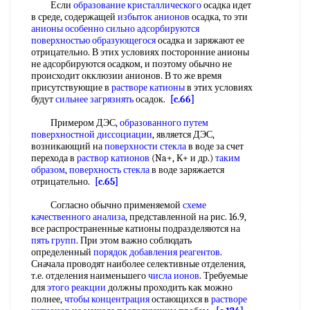
Если
образование кристаллического
осадка идет
в среде, содержащей
избыток анионов
осадка, то эти
анионы особенно
сильно адсорбируются
поверхностью образующегося
осадка и заряжают ее
отрицательно. В этих условиях посторонние анионы
не адсорбируются осадком, и поэтому обычно не
происходит окклюзии анионов. В то же время
присутствующие в
растворе катионы
в этих условиях
будут
сильнее загрязнять
осадок.
[c.66]
Примером ДЭС,
образованного путем
поверхностной диссоциации
, является ДЭС,
возникающий на
поверхности стекла
в воде за счет
перехода в
раствор катионов
(Na+, К+ и др.)
таким
образом
,
поверхность стекла
в воде заряжается
отрицательно.
[c.65]
Согласно обычно применяемой
схеме
качественного анализа
, представленной на рис. 16.9,
все распространенные катионы подразделяются на
пять групп
. При этом важно соблюдать
определенный
порядок добавления реагентов
.
Сначала проводят наиболее селективные отделения,
т.е. отделения наименьшего
числа ионов
. Требуемые
для
этого реакции
должны проходить как можно
полнее,
чтобы концентрация
остающихся в
растворе