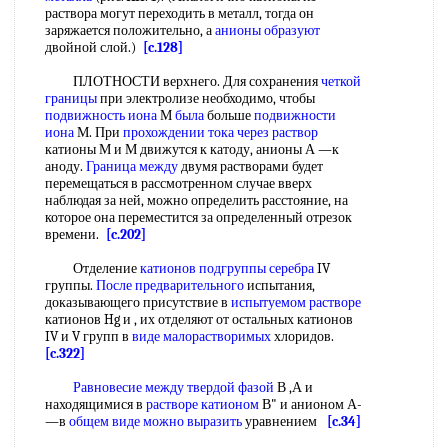
раствора могут переходить в металл, тогда он
заряжается положительно, а
анионы образуют
двойной слой.)
[c.128]
ПЛОТНОСТИ верхнего. Для сохранения
четкой
границы
при электролизе необходимо, чтобы
подвижность иона
М
была
больше
подвижности
иона
М. При
прохождении тока через раствор
катионы М и М движутся к катоду, анионы А —к
аноду.
Граница между
двумя растворами будет
перемещаться в рассмотренном случае вверх
наблюдая за ней, можно определить расстояние, на
которое она переместится за определенный отрезок
времени.
[c.202]
Отделение
катионов подгруппы серебра
IV
группы.
После предварительного
испытания,
доказывающего присутствие в
испытуемом растворе
катионов Hg и , их отделяют от остальных катионов
IV и V групп в
виде малорастворимых
хлоридов.
[c.322]
Равновесие между твердой фазой
В ,А и
находящимися в
растворе катионом
В" и анионом А-
—в
общем виде
можно выразить
уравнением
[c.34]