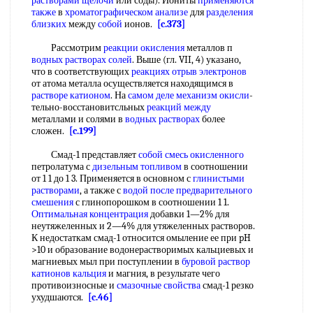
растворами щелочи
или соды). Иониты
применяются
также
в
хроматографическом анализе
для
разделения
близких
между
собой
ионов.
[c.373]
Рассмотрим
реакции окисления
металлов п
водных растворах солей
. Выше (гл. VII, 4) указано,
что в соответствующих
реакциях отрыв электронов
от атома металла осуществляется находящимся в
растворе катионом
. На
самом деле
механизм окисли
-
тельно-восстановитсльных
реакций между
металлами и солями в
водных растворах
более
сложен.
[c.199]
Смад-1 представляет
собой
смесь окисленного
петролатума с
дизельным топливом
в соотношении
от 1 1 до 1 3. Применяется в основном с
глинистыми
растворами
, а также с
водой после
предварительного
смешения
с глинопорошком в соотношении 1 1.
Оптимальная концентрация
добавки 1—2% для
неутяжеленных и 2—4% для утяжеленных растворов.
К недостаткам смад-1 относится омыление ее при pH
>10 и образование водонерастворимых кальциевых и
магниевых мыл при поступлении в
буровой раствор
катионов кальция
и магния, в результате чего
противоизносные и
смазочные свойства
смад-1 резко
ухудшаются.
[c.46]