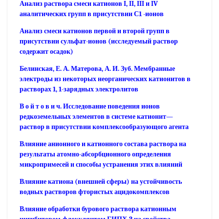
Анализ раствора смеси катионов I, II, III и IV
аналитических групп в присутствии С1 -ионов
Анализ смеси катионов первой и второй групп в
присутствии сульфат-ионов (исследуемый раствор
содержит осадок)
Белинская, Е. А. Матерова, А. И. Зуб. Мембранные
электроды из некоторых неорганических катионитов в
растворах 1, 1-зарядных электролитов
В о й т о в и ч. Исследование поведения ионов
редкоземельных элементов в системе катионит—
раствор в присутствии комплексообразующого агента
Влияние анионного и катионного состава раствора на
результаты атомно-абсорбционного определения
микропримесей и способы устранения этих влияний
Влияние катиона (внешней сферы) на устойчивость
водных растворов фтористых ацидокомплексов
Влияние обработки бурового раствора катионным