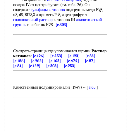
осадок IV от центрифугата (см. табл. 26). Он
содержит
сульфиды катионов
подгруппы медн HgS,
uS, dS, BI2S,3 и примесь PbS, а центрифугат —
солянокислый раствор
катионов 1И
аналитической
группы
и избыток H2S.
[c.303]
Смотреть страницы где упоминается термин
Раствор
катионов
:
[c.126]
[c.453]
[c.123]
[c.34]
[c.186]
[c.264]
[c.163]
[c.474]
[c.87]
[c.81]
[c.149]
[c.303]
[c.253]
Качественный полумикроанализ (1949) -- [
c.65
]