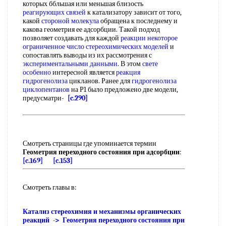
которых ббльшая или меньшая близость
реагирующих связей
к катализатору зависит от того,
какой
стороной молекула
обращена к последнему и
какова геометрия ее адсорбции. Такой подход
позволяет создавать для каждой
реакции некоторое
ограниченное число
стереохимических моделей
и
сопоставлять выводы из их рассмотрения с
экспериментальными данными
. В этом
свете
особенно
интересной является
реакция
гидрогенолиза
цикланов. Ранее для
гидрогенолиза
циклопентанов
на Р1 было предложено две модели,
предусматри-
[c.290]
Смотреть страницы где упоминается термин
Геометрия переходного состояния при адсорбции
:
[c.169]
[c.153]
Смотреть главы в:
Катализ стереохимия и механизмы органических
реакций -> Геометрия переходного состояния при