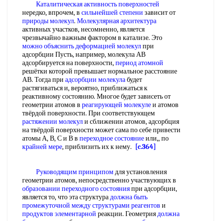
Каталитическая активность поверхностей
нередко, впрочем, в
сильнейшей степени
зависит от
природы молекул
.
Молекулярная архитектура
активных участков, несомненно, является
чрезвычайно важным фактором в катализе. Это
можно объяснить
деформацией молекул
при
адсорбции Пусть, например, молекула АВ
адсорбируется на поверхности,
период атомной
решётки которой превышает нормальное расстояние
АВ. Тогда при
адсорбции молекула
будет
растягиваться и, вероятно, приближаться к
реактивному состоянию. Многое будет зависеть от
геометрии атомов в
реагирующей молекуле
и атомов
твёрдой поверхности. При соответствующем
растяжении молекул
и сближении атомов, адсорбция
на твёрдой поверхности может сама по себе привести
атомы А, В, С и В в
переходное состояние
или,, по
крайней мере
, приблизить их к нему.
[c.364]
Руководящим принципом
для установления
геометрии атомов, непосредственно участвующих в
образовании переходного состояния
при адсорбции,
является то, что эта структура
должна быть
промежуточной между
структурами реагентов
и
продуктов элементарной
реакции. Геометрия
должна