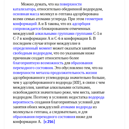
Можно думать, что на
поверхности
катализатора
, относительно обедненной водородом,
основная масса
молекул н-гептана адсорбирована
всеми семью атомами углерода. При этом
геометрия
конформаций
А и Б такова, что их
адсорбция
сопровождается
блокированием отмеченных
междоузлий
алкильными группами группами
С-1 и
С-7 в конформации А и С-6 в конформации Б. В
последнем случае второе междоузлие в
определенный момент
может оказаться занятым
свободным водородом
, что по указанным ниже
причинам создает относительно более
благоприятную возможность
для
образования
переходного состояния
. Это обусловлено тем, что на
поверхности металла
продолжительность жизни
адсорбированного углеводорода значительно больше,
чем у адсорбированного водорода [102], в связи с чем
междоузлия, занятые алкильными остатками,
освобождаются значительно реже, чем места, занятые
водородом. Поэтому в условиях недостатка
водорода
вероятность
создания благоприятных условий для
занятия обоих междоузлий
атомами водорода
из
молекулы н-гептана, а следовательно, и для
образования переходного состояния
ниже для
конформации А.
[c.216]