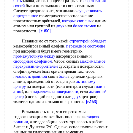
быть
такова, чтобы процессы разрыва и
образования
связей
были по возможности согласованными.
Следует предположить, что должно
существовать
определенное
геометрическое расположение
поверхностных орбиталей,
которые связаны
с одним
атомом или группой из
двух
или
более атомов
на
поверхности.
[c.150]
Независимо от того, какой
структурой обладает
хемосорбированный олефин,
переходное состояние
при адсорбции будет иметь геометрию,
промежуточную между
адсорбированным и
свободным олефином
. Чтобы создать
максимальное
перекрывание орбиталей
субстрата и поверхности,
олефин должен быть ориентирован так, чтобы
плоскость двойной
связи
была
перпендикулярна к
линии, проведенной от ее центра к
активному
центру
на поверхности (если центром служит
один
атом
), или
параллельна поверхности
, если
активный
центр
(состоящий из одного или
двух
центров)
является одним из атомов поверхности.
[c.153]
Возможность того, что стереохимия
гидрогенизации может быть оценена на
стадиях
реакции
, а не адсорбции, рассматривалась в работе
Зигеля и Дункеля [24]. Однако, основываясь на своих
данных по гидрогенизации изомерных