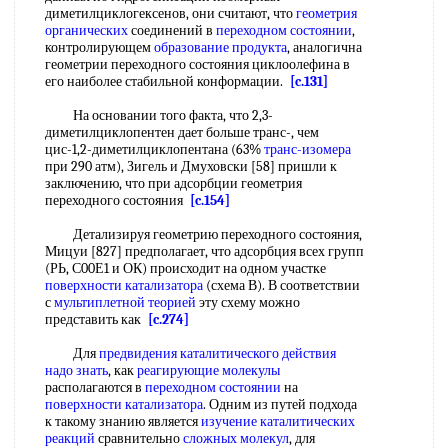
диметилциклогексенов, они считают, что
геометрия
органических
соединений в
переходном состоянии
,
контролирующем
образование продукта
, аналогична
геометрии переходного состояния циклоолефина в
его наиболее стабильной конформации.
[c.131]
На основании того факта, что 2,3-
диметилциклопентен дает больше транс-, чем
цис-1,2-диметилциклопентана (63%
транс-изомера
при 290 атм), Зигель и Дмуховски [58] пришли к
заключению, что при адсорбции геометрия
переходного состояния
[c.154]
Детализируя геометрию переходного состояния,
Мицуи [827] предполагает, что адсорбция всех групп
(РЬ, С00Е1 и ОК) происходит на одном участке
поверхности катализатора
(схема В). В соответствии
с
мультиплетной теорией
эту схему можно
представить как
[c.274]
Для
предвидения каталитического действия
надо знать
, как
реагирующие молекулы
располагаются в
переходном состоянии
на
поверхности катализатора
. Одним из путей подхода
к такому знанию является
изучение каталитических
реакций
сравнительно
сложных молекул
, для