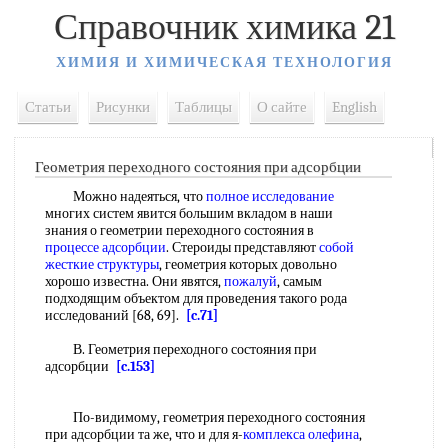
Справочник химика 21
ХИМИЯ И ХИМИЧЕСКАЯ ТЕХНОЛОГИЯ
Статьи
Рисунки
Таблицы
О сайте
English
Геометрия переходного состояния при адсорбции
Можно надеяться, что
полное исследование
многих систем явится большим вкладом в наши
знания о геометрии переходного состояния в
процессе адсорбции
. Стероиды представляют
собой
жесткие структуры
, геометрия которых довольно
хорошо известна. Они явятся,
пожалуй
, самым
подходящим объектом для проведения такого рода
исследований [68, 69].
[c.71]
В. Геометрия переходного состояния при
адсорбции
[c.153]
По-видимому, геометрия переходного состояния
при адсорбции та же, что и для я-
комплекса олефина
,