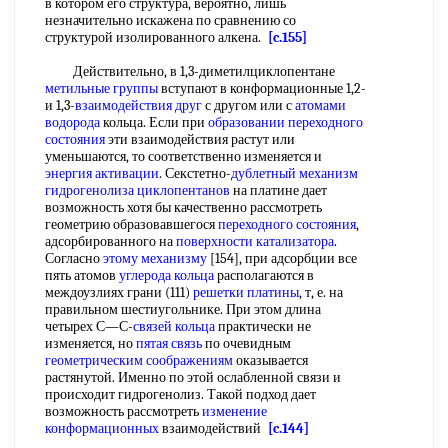
в котором его структура, вероятно, лишь
незначительно искажена по сравнению со
структурой изолированного алкена.
[c.155]
Действительно, в 1,3-диметилциклопентане
метильные группы
вступают в конформационные 1,2-
и 1,3-
взаимодействия друг
с другом или с
атомами
водорода
кольца. Если при
образовании переходного
состояния
эти взаимодействия растут или
уменьшаются, то соответственно изменяется и
энергия активации
. Секстетно-
дублетный механизм
гидрогенолиза циклопентанов
на платине дает
возможность хотя бы качественно рассмотреть
геометрию образовавшегося
переходного состояния
,
адсорбированного на
поверхности катализатора
.
Согласно
этому механизму
[154], при адсорбции все
пять атомов
углерода кольца
располагаются в
междоузлиях грани (111)
решетки платины
, т, е. на
правильном шестиугольнике. При этом длина
четырех С—С-
связей кольца
практически не
изменяется, но
пятая связь
по очевидным
геометрическим соображениям
оказывается
растянутой. Именно по этой ослабленной связи и
происходит гидрогенолиз. Такой подход дает
возможность рассмотреть
изменение
конформационных
взаимодействий
[c.144]