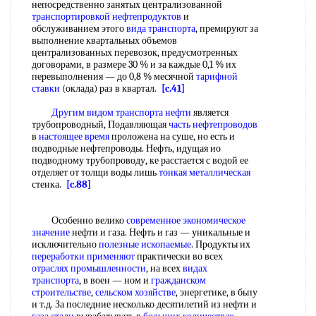
непосредственно занятых централизованной
транспортировкой нефтепродуктов
и
обслуживанием этого
вида транспорта
, премируют за
выполнение квартальных объемов
централизованных перевозок, предусмотренных
договорами, в размере 30 % и за каждые 0,1 % их
перевыполнения — до 0,8 % месячной
тарифной
ставки
(оклада) раз в квартал.
[c.41]
Другим видом
транспорта нефти
является
трубопроводный, Подавляющая
часть нефтепроводов
в
настоящее время
проложена на суше, но есть и
подводные нефтепроводы. Нефть, идущая ио
подводному трубопроводу, ке расстается с водой ее
отделяет от толщи воды лишь
тонкая металлическая
стенка.
[c.88]
Особенно велико
современное экономическое
значение
нефти и газа. Нефть и газ — уникальные и
исключительно
полезные ископаемые
. Продукты их
переработки применяют
практически во всех
отраслях промышленности
, на всех
видах
транспорта
, в воен — ном и
гражданском
строительстве
,
сельском хозяйстве
, энергетике, в бьпу
и т.д. За последние несколько десятилетий из нефти и