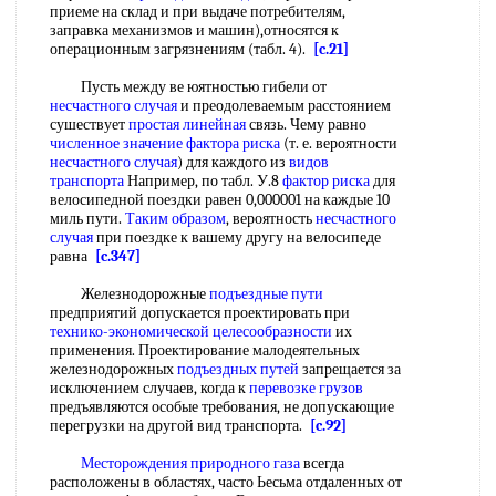
приеме на склад и при выдаче потребителям,
заправка механизмов и машин),относятся к
операционным загрязнениям (табл. 4).
[c.21]
Пусть между ве юятностью гибели от
несчастного случая
и преодолеваемым расстоянием
сушествует
простая линейная
связь. Чему равно
численное значение
фактора риска
(т. е. вероятности
несчастного случая
) для каждого из
видов
транспорта
Например, по табл. У.8
фактор риска
для
велосипедной поездки равен 0,000001 на каждые 10
миль пути.
Таким образом
, вероятность
несчастного
случая
при поездке к вашему другу на велосипеде
равна
[c.347]
Железнодорожные
подъездные пути
предприятий допускается проектировать при
технико-экономической целесообразности
их
применения. Проектирование малодеятельных
железнодорожных
подъездных путей
запрещается за
исключением случаев, когда к
перевозке грузов
предъявляются особые требования, не допускающие
перегрузки на другой вид транспорта.
[c.92]
Месторождения природного газа
всегда
расположены в областях, часто Ьесьма отдаленных от