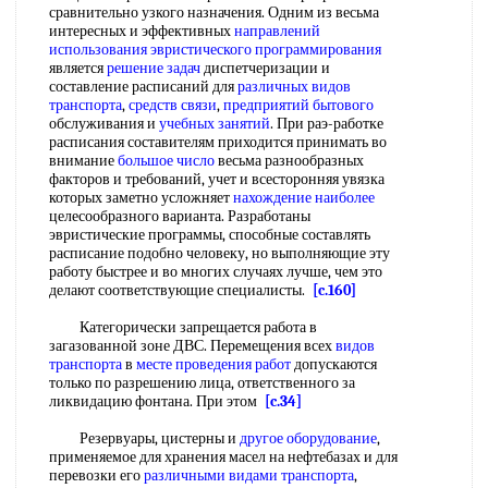
сравнительно узкого назначения. Одним из весьма
интересных и эффективных
направлений
использования
эвристического программирования
является
решение задач
диспетчеризации и
составление расписаний для
различных видов
транспорта
,
средств связи
,
предприятий бытового
обслуживания и
учебных занятий
. При раэ-работке
расписания составителям приходится принимать во
внимание
большое число
весьма разнообразных
факторов и требований, учет и всесторонняя увязка
которых заметно усложняет
нахождение наиболее
целесообразного варианта. Разработаны
эвристические программы, способные составлять
расписание подобно человеку, но выполняющие эту
работу быстрее и во многих случаях лучше, чем это
делают соответствующие специалисты.
[c.160]
Категорически запрещается работа в
загазованной зоне ДВС. Перемещения всех
видов
транспорта
в
месте проведения работ
допускаются
только по разрешению лица, ответственного за
ликвидацию фонтана. При этом
[c.34]
Резервуары, цистерны и
другое оборудование
,
применяемое для хранения масел на нефтебазах и для
перевозки его
различными видами транспорта
,