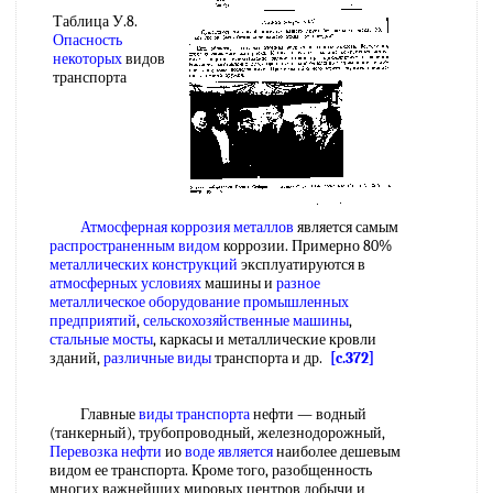
Таблица У.8.
Опасность
некоторых
видов
транспорта
Атмосферная коррозия металлов
является самым
распространенным видом
коррозии. Примерно 80%
металлических конструкций
эксплуатируются в
атмосферных условиях
машины и
разное
металлическое
оборудование промышленных
предприятий
,
сельскохозяйственные машины
,
стальные мосты
, каркасы и металлические кровли
зданий,
различные виды
транспорта и др.
[c.372]
Главные
виды транспорта
нефти — водный
(танкерный), трубопроводный, железнодорожный,
Перевозка нефти
ио
воде является
наиболее дешевым
видом ее транспорта. Кроме того, разобщенность
многих важнейших мировых центров добычи и