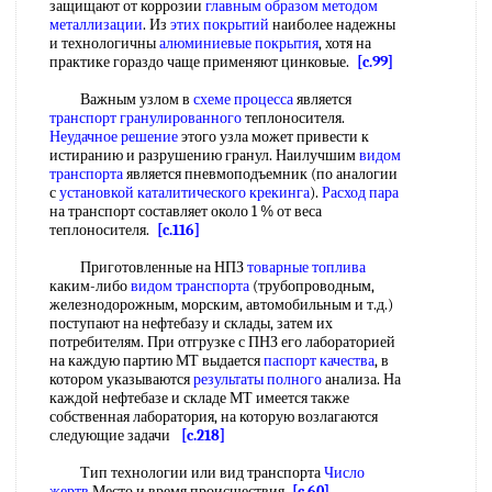
защищают от коррозии
главным образом
методом
металлизации
. Из
этих покрытий
наиболее надежны
и технологичны
алюминиевые покрытия
, хотя на
практике гораздо чаще применяют цинковые.
[c.99]
Важным узлом в
схеме процесса
является
транспорт гранулированного
теплоносителя.
Неудачное решение
этого узла может привести к
истиранию и разрушению гранул. Наилучшим
видом
транспорта
является пневмоподъемник (по аналогии
с
установкой каталитического крекинга
).
Расход пара
на транспорт составляет около 1 % от веса
теплоносителя.
[c.116]
Приготовленные на НПЗ
товарные топлива
каким-либо
видом транспорта
(трубопроводным,
железнодорожным, морским, автомобильным и т.д.)
поступают на нефтебазу и склады, затем их
потребителям. При отгрузке с ПНЗ его лабораторией
на каждую партию МТ выдается
паспорт качества
, в
котором указываются
результаты полного
анализа. На
каждой нефтебазе и складе МТ имеется также
собственная лаборатория, на которую возлагаются
следующие задачи
[c.218]
Тип технологии или вид транспорта
Число
жертв
Место и время происшествия
[c.60]