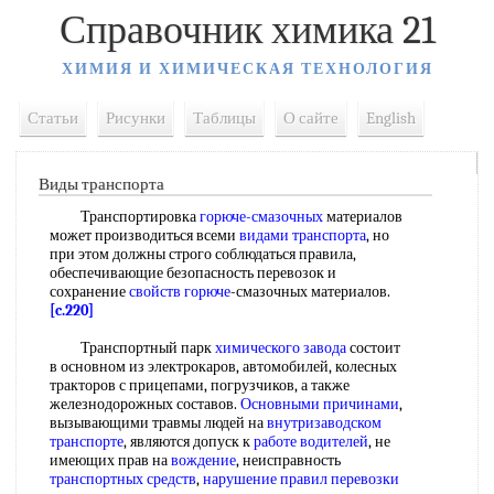
Справочник химика 21
ХИМИЯ И ХИМИЧЕСКАЯ ТЕХНОЛОГИЯ
Статьи
Рисунки
Таблицы
О сайте
English
Виды транспорта
Транспортировка
горюче-смазочных
материалов
может производиться всеми
видами транспорта
, но
при этом должны строго соблюдаться правила,
обеспечивающие безопасность перевозок и
сохранение
свойств горюче
-смазочных материалов.
[c.220]
Транспортный парк
химического завода
состоит
в основном из электрокаров, автомобилей, колесных
тракторов с прицепами, погрузчиков, а также
железнодорожных составов.
Основными причинами
,
вызывающими травмы людей на
внутризаводском
транспорте
, являются допуск к
работе водителей
, не
имеющих прав на
вождение
, неисправность
транспортных средств
,
нарушение правил
перевозки