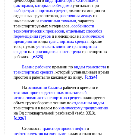
целесообразного
вида транспорта
.
Основными
факторами
,
которые необходимо
учитывать при
выборе транспортных средств
, являются мощности
отдельных грузопотоков,
расстояния между
их
начальными и
конечными точками
, характер
транспортируемых материалов,
особенности
технологических процессов
,
отдельных способов
перемещения грузов
и имеющиеся на
химическом
предприятии
виды
транспортных средств
. Кроме
того, нужно
учитывать влияние
транспортных
средств
на
производительность труда
транспортных
рабочих.
[c.323]
Баланс рабочего
времени по
видам транспорта
и
транспортных средств
, который устанавливает время
простоя и работы по каждому их виду.
[c.324]
На
основании баланса
рабочего времени и
технико-производственных показателей
использования транспортных средств
планируется
объем грузооборота в тоннах по
отдельным видам
транспорта и в целом по
химическому предприятию
на Од с поквартальной разбивкой (табл. XX.3).
[c.326]
Стоимость
транспортировки нефти
и
нефтепродуктов различными
видами транспорта