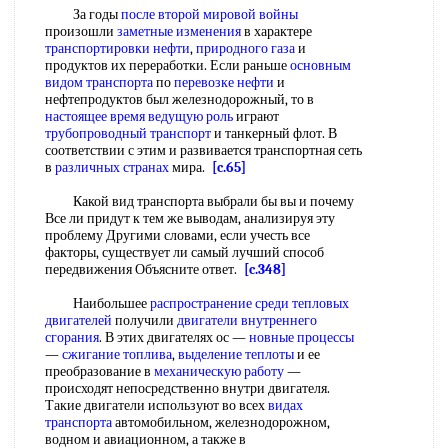
За годы
после второй
мировой войны
произошли
заметные изменения
в характере
транспортировки нефти
,
природного газа
и
продуктов их переработки. Если раньше
основным
видом транспорта
по
перевозке нефти
и
нефтепродуктов был железнодорожный, то в
настоящее время
ведущую роль
играют
трубопроводный транспорт
и танкерный флот. В
соответствии с этим и развивается транспортная сеть
в
различных странах
мира.
[c.65]
Какой вид транспорта выбрали бы вы и почему
Все ли придут к тем же выводам, анализируя эту
проблему Другими словами, если учесть все
факторы, существует ли самый лучший способ
передвижения Объясните ответ.
[c.348]
Наибольшее
распространение среди
тепловых
двигателей
получили
двигатели внутреннего
сгорания
. В этих двигателях ос —
новные процессы
—
сжигание топлива
,
выделение теплоты
и ее
преобразование в
механическую работу
—
происходят непосредственно внутри двигателя.
Такие двигатели используют во всех
видах
транспорта
автомобильном, железнодорожном,
водном и авиационном, а также в