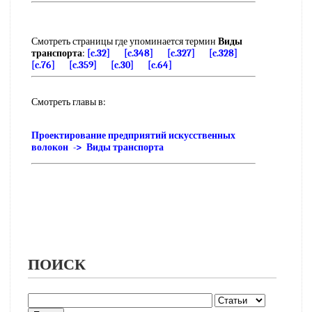
Смотреть страницы где упоминается термин
Виды
транспорта
:
[c.32]
[c.348]
[c.327]
[c.328]
[c.76]
[c.359]
[c.30]
[c.64]
Смотреть главы в:
Проектирование предприятий искусственных
волокон -> Виды транспорта
ПОИСК