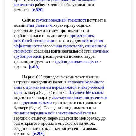
количество
рабочих для его обслуживания и
ремонта.
[c.320]
Сейчас
трубопроводный транспорт
вступает в
новый
этап развития
, характеризующийся
рекордным увеличением протяжепно-сти
трубопроводов и их диаметра,
применением
новейшей технологии
и техники для
повышения
эффективности
этого
вида транспорта
,
снижением
стоимости
создания континентальной сети
крупных
трубопроводов
, расширением номенклатуры
транспортируемых по
трубопроводам веществ
и
грузов.
[c.66]
На рис. 6.13 приведена схема мехапн ации
загрузки насадочных колец в
аппараты колонного
типа
с
применением передвижной
электрической
тали
, бункера (бадьи) и лотка.
НасадочнЫе кольца
подаются к аппарату
аккумуляторным погрузчиком
или
другими видами
транспорта в специальном
бункере (бадье). Последний поднимается при
помощи передвижной
электрической тали
на
верхнюю отметку, перемещается по монорельсу до
оси открытого проема и опускается иа лоток,
eoeдnнen илй с открытым загрузочным люком
колонны.
[c.214]