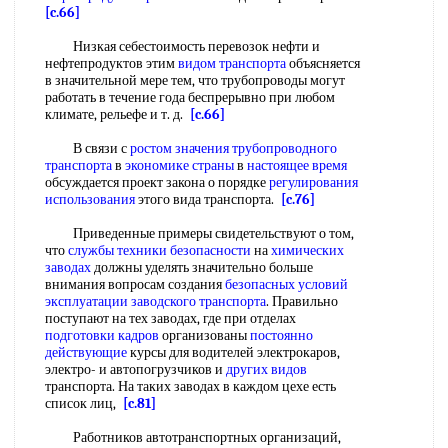
[c.66]
Низкая себестоимость перевозок нефти и
нефтепродуктов этим
видом транспорта
объясняется
в значительной мере тем, что трубопроводы могут
работать в течение года беспрерывно при любом
климате, рельефе и т. д.
[c.66]
В связи с
ростом значения
трубопроводного
транспорта
в
экономике страны
в
настоящее время
обсуждается проект закона о порядке
регулирования
использования
этого вида транспорта.
[c.76]
Приведенные примеры свидетельствуют о том,
что
службы техники безопасности
на
химических
заводах
должны уделять значительно больше
внимания вопросам создания
безопасных условий
эксплуатации заводского транспорта
. Правильно
поступают на тех заводах, где при отделах
подготовки кадров
организованы
постоянно
действующие
курсы для водителей электрокаров,
электро- и автопогрузчиков и
других видов
транспорта. На таких заводах в каждом цехе есть
список лиц,
[c.81]
Работников автотранспортных организаций,