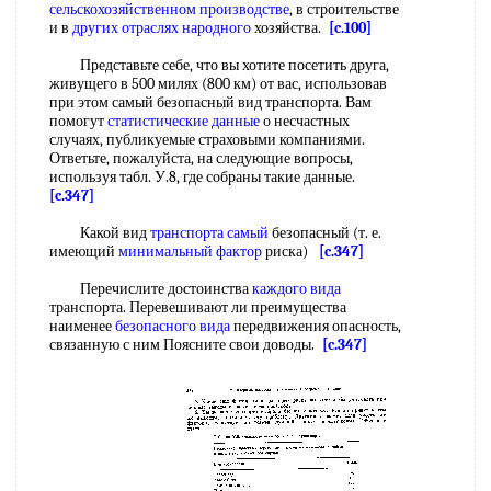
сельскохозяйственном производстве
, в строительстве
и в
других отраслях народного
хозяйства.
[c.100]
Представьте себе, что вы хотите посетить друга,
живущего в 500 милях (800 км) от вас, использовав
при этом самый безопасный вид транспорта. Вам
помогут
статистические данные
о несчастных
случаях, публикуемые страховыми компаниями.
Ответьте, пожалуйста, на следующие вопросы,
используя табл. У.8, где собраны такие данные.
[c.347]
Какой вид
транспорта самый
безопасный (т. е.
имеющий
минимальный фактор
риска)
[c.347]
Перечислите достоинства
каждого вида
транспорта. Перевешивают ли преимущества
наименее
безопасного вида
передвижения опасность,
связанную с ним Поясните свои доводы.
[c.347]