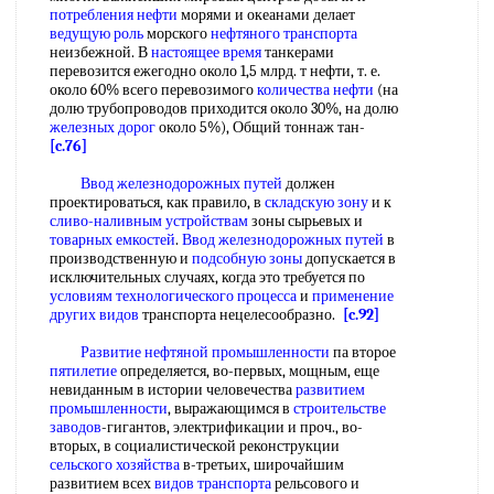
потребления нефти
морями и океанами делает
ведущую роль
морского
нефтяного транспорта
неизбежной. В
настоящее время
танкерами
перевозится ежегодно около 1,5 млрд. т нефти, т. е.
около 60% всего перевозимого
количества нефти
(на
долю трубопроводов приходится около 30%, на долю
железных дорог
около 5%), Общий тоннаж тан-
[c.76]
Ввод железнодорожных путей
должен
проектироваться, как правило, в
складскую зону
и к
сливо-наливным устройствам
зоны сырьевых и
товарных емкостей
.
Ввод железнодорожных путей
в
производственную и
подсобную зоны
допускается в
исключительных случаях, когда это требуется по
условиям технологического процесса
и
применение
других видов
транспорта нецелесообразно.
[c.92]
Развитие нефтяной промышленности
па второе
пятилетие
определяется, во-первых, мощным, еще
невиданным в истории человечества
развитием
промышленности
, выражающимся в
строительстве
заводов
-гигантов, электрификации и проч., во-
вторых, в социалистической реконструкции
сельского хозяйства
в-третьих, широчайшим
развитием всех
видов транспорта
рельсового и