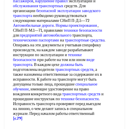
пассажиров
,
нарушение правил
эксплуатации и
обслуживания транспортных
средств. Для
организации
безопасной эксплуатации заводского
транспорта
необходимо руководствоваться
следующими материалами СНиП П-Д.5—72
Автомобильные дороги
.
Нормы проектирования
,
СНиП П-М.1—71, правилами
техники безопасности
для
предприятий автомобильного
транспорта,
техническими паспортами
на
транспортные средства
.
Опираясь на эти документы и учитывая специфику
производств, на каждом заводе разрабатывают
инструкции по эксплуатации и
технике
безопасности
при работе на том или ином
виде
транспорта
. В каждом цехе
должны быть
подготовлены водители
транспортных средств
, а
также назначены ответственные за содержание их в
исправности. К работе на транспорте могут быть
допущены только лица, прошедшие
специальное
обучение
, имеющие удостоверение на право
вождения конкретного вида
транспортных средств
и
прошедшие инструктаж по
технике безопасности
.
Исправность транспорта проверяют перед выездом
на линию, о чем делают запись в специальном
журнале. Перед началом работы ответственный
[c.79]