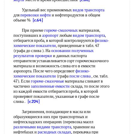
Удельный вес применяемых
видов транспорта
для
перевозки нефти
и нефтепродуктов в общем
объеме %
[c.64]
При приеме
горюче-смазочных
материалов,
поступивших в
аэропорт
любым
видом транспорта
,
отбирается проба, в которой контролируются
физико-
химические показатели
, приведенные в табл. 47
(графа до слива ). На
основании полученных
результатов проверки
и данных паспорта
отправителя устанавливается сорт горючесмазочного
материала и возможность слива его в емкости
аэропорта. После чего определяют
физико-
химические показатели
(графа
после слива
, см. табл.
47). Если
горюче-смазочные
материалы сливают в
частично
заполненные емкости
склада, то после этого
из каждой емкости отбирается проба, в которой
проверяют показатели, указанные в графе после
слива .
[c.224]
Загрязнения, попадающие в масла или
образующиеся в них при транспортных и
нефтескладских операциях (перевозка масел
различными видами транспорта
, хранение на
нефтебазах и
расходных складах
, перекачка при