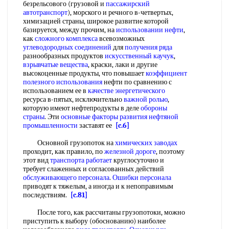
безрельсового (грузовой и
пассажирский
автотранспорт
), морского и речного в-четвертых,
химизацией страны, широкое развитие которой
базируется, между прочим, на
использовании нефти
,
как
сложного комплекса
всевозможных
углеводородных соединений
для
получения ряда
разнообразных продуктов
искусственный каучук
,
взрывчатые вещества
, краски, лаки и другие
высокоценные продукты, что повышает
коэффициент
полезного использования
нефти по сравнению с
использованием ее в
качестве энергетического
ресурса в-пятых, исключительно
важной ролью
,
которую имеют нефтепродукты в деле
обороны
страны
. Эти
основные факторы
развития нефтяной
промышленности
заставят ее
[c.6]
Основной грузопоток на
химических заводах
проходит, как правило, по
железной дороге
, поэтому
этот вид
транспорта работает
круглосуточно и
требует слаженных и согласованных действий
обслуживающего персонала
.
Ошибки персонала
приводят к тяжелым, а иногда и к непоправимым
последствиям.
[c.81]
После того, как рассчитаны грузопотоки, можно
приступить к выбору (обоснованию) наиболее