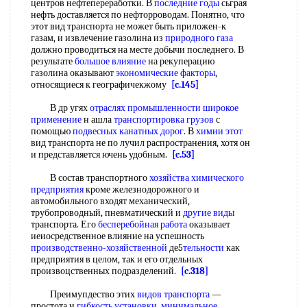
центров нефтепереработки. В
последние годы
сьграя
нефть доставляется по нефторроводам. Понятно, что
этот вид транспорта не может быть приложен-к
газам, и извлечение газолина из
природного газа
должно проводиться на месте добычи последнего. В
результате
большое влияние
на рекуперацию
газолина оказывают
экономические факторы
,
относящиеся к географичекжому
[c.145]
В др угях
отраслях промышленности
широкое
применение
н ашла
транспортировка грузов
с
помощью
подвесных канатных дорог
. В
химии этот
вид транспорта не по лучил распространения, хотя он
и представляется ючень удобным.
[c.53]
В состав транспортного
хозяйства химического
предприятия
кроме железнодорожного и
автомобильного входят механический,
трубопроводный, пневматический и
другие виды
транспорта. Его
бесперебойная работа
оказывает
иеиосредственное влияние на успешность
производственно-хозяйственной
де5
тельности
как
предприятия в целом, так и его отдельных
произвоцственных подразделений.
[c.318]
Преимупдество этих
видов транспорта
—
простота и
гибкость установки
,
минимальное