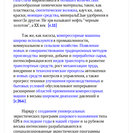
газа стали
вырабатывать в
больших количествах
разнообразные химические материалы, такие, как
пластмассы,
синтетические волокна
, кауч ки, лаки,
краски,
моющие средства
, минеральЕ1ые удобрения и
мног(1е другое. Не зря называют нефть "черным
золотом", а XX век
[c.11]
Так же, как насосы,
компрессорные машины
широко используются
в промышленности,
коммунальном и
сельском хозяйстве
.
Появление
новых
и
совершенствование традиционных
методов
производства
энергии, добычи и
переработки сырья
,
интенсификация всех
видов транспорта
и развитие
транспортных средств
, рост
механизации труда
,
внедрение в
технологические процессы
автоматики
и
новых средств
контроля и управления, а также
прогресс техники
улучшения производственных
и
бытовых условий
обусловливают непрерывное
расширение
областей применения компрессорных
машин
в весьма
широком диапазоне
давлений и
[c.266]
Наряду с
созданием универсальных
эвристических программ
широкого назначения
типа
GPS в
последние годы
в
нашей стране
и за рубежом
весьма интенсивно разрабатываются и
специализированные эвристические программы