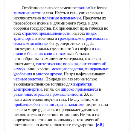
Особенно велико современное
эконом
1>п1еское
значение нефти
и газа. Нефть и газ - уникальные и
исключительно
полезные ископаемые
. Продукты их
переработки нужны и для мирного труда, и для
обороны государства. Их применяют праь тически во
всех
отраслях промышленности
, на всех
видах
транспорта
, в военном и
гражданском строительстве
,
сельском хозяйстве
, быту, энергетике и т.д. За
последние несколько десятилетий из нефти и
газа
стали
в
больших количествах
вырабатывать
разнообразные химические материалы, такие как
пластмассы,
синтетические волокна
,
синтетический
каучук
, лаки, краски,
моющие средства
,
минеральные
удобрения
и
многое другое
. Не зря нефть называют
черным золотом
. Природный газ это не только
высококачественное топливо для
выработки
электроэнергии
, тепла, он
широко применяется
в
различных отраслях промышленности
. XX в.
назьгаают веком нефти и газа. Не случайно, что
проблеме обеспечения
страны запасами
нефти и газа
во всем мире уделялось и продолжает уделяться
исключительно серьезное внимание. Нефть и газ
определяют не только экономику и технический
потенциал, но часто и политику государства.
[c.8]