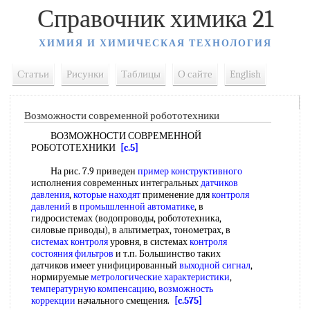
Справочник химика 21
ХИМИЯ И ХИМИЧЕСКАЯ ТЕХНОЛОГИЯ
Статьи
Рисунки
Таблицы
О сайте
English
Возможности современной робототехники
ВОЗМОЖНОСТИ СОВРЕМЕННОЙ
РОБОТОТЕХНИКИ
[c.5]
На рис. 7.9 приведен
пример конструктивного
исполнения современных интегральных
датчиков
давления
,
которые находят
применение для
контроля
давлений
в
промышленной автоматике
, в
гидросистемах (водопроводы, робототехника,
силовые приводы), в альтиметрах, тонометрах, в
системах контроля
уровня, в системах
контроля
состояния фильтров
и т.п. Большинство таких
датчиков имеет унифицированный
выходной сигнал
,
нормируемые
метрологические характеристики
,
температурную компенсацию
,
возможность
коррекции
начального смещения.
[c.575]