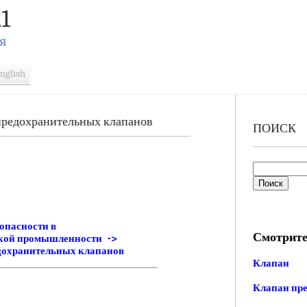
1
Я
nglish
предохранительных клапанов
ПОИСК
зопасности в
Смотрите
ской промышленности ->
едохранительных клапанов
Клапан
Клапан пр