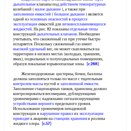
дыхательные
клапаны под
действием температурных
колебаний (
малое дыхание
), а также при
заполнении емкостей
(
большое дыхание
) является
одной из
основных опасностей
в
процессе
эксплуатации
емкостей для
легковоспламеняющихся
жидкостей
. На рис. 82 показаны
отдельные типы
конструкций
дыхательных клапанов
. Необходимо
учитывать, что сжиженный газ при утечке быстро
испаряется. Поскольку сжиженный газ имеет
высокий удельный
вес, он может скапливаться на
территории в низких местах (колодцах, траншеях,
ямах), подвальных и полуподвальных помещениях,
образуя локальные взрывоопасные зоны.
[c.288]
Железнодорожные. цистерны, бочки, баллоны
должны заполняться только по массе с тщательным
контролем массы
пустой и
заполненной емкости
.
Заполнение стационарных танков, хранилищ должно
контролироваться весомерами, дублирующими
уровнемерами с надежными сигнализирующими
устройствами верхнего
предельного уровня.
Использование уровнемеров ненадежной
конструкции и
нарушение правил
их
эксплуатации
приводят
к авариям на
станциях хранения
и розлива
жидкого хлора.
[c.57]