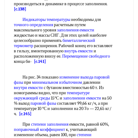
производиться в динамике в процессе заполнения.
[c.138]
Индикаторы температуры
необходимы для
точного определения
расчетным путем
максимального уровня
заполнения емкости
жидкостью и массы СНГ. Для этих целей наиболее
целесообразно применять
биметаллический
термометр
расширения. Рабочий конец его вставляют
в гильзу, вмонтированную
внутрь емкости
и
расположенную внизу ее.
Перемещение свободного
конца би-
[c.141]
На рис. 34 показано
изменение выхода
паровой
фазы
при
минимальном избыточном
давлении
внутри емкости
с бутаном вместимостью 60 т. Из
номограммы видно, что при
температуре
окружающей среды
15°С и
заполнении емкости
на 50
% выход
паровой фазы
составляет 99,66 кг/ч, а при
температуре 10 °С и заполнении на 20 7о — 22,65 кг/
ч.
[c.145]
При
степени заполнения
емкости, равной 60%,
поправочный коэффициент
к, учитывающий
изменение объема, равен 100, при
степени