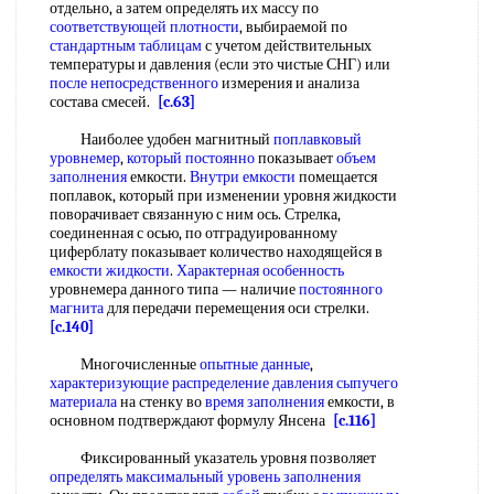
отдельно, а затем определять их массу по
соответствующей плотности
, выбираемой по
стандартным таблицам
с учетом действительных
температуры и давления (если это чистые СНГ) или
после непосредственного
измерения и анализа
состава смесей.
[c.63]
Наиболее удобен магнитный
поплавковый
уровнемер
,
который постоянно
показывает
объем
заполнения
емкости.
Внутри емкости
помещается
поплавок, который при изменении уровня жидкости
поворачивает связанную с ним ось. Стрелка,
соединенная с осью, по отградуированному
циферблату показывает количество находящейся в
емкости жидкости
.
Характерная особенность
уровнемера данного типа — наличие
постоянного
магнита
для передачи перемещения оси стрелки.
[c.140]
Многочисленные
опытные данные
,
характеризующие распределение
давления сыпучего
материала
на стенку во
время заполнения
емкости, в
основном подтверждают формулу Янсена
[c.116]
Фиксированный указатель уровня позволяет
определять максимальный
уровень заполнения