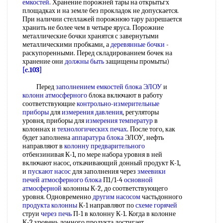
емкостей
. Хранение порожней тары на открытьгх
площадках и на земле без прокладок не допускается.
При наличии стеллажей порожнюю тару разрешается
хранить не более чем в четыре яруса. Порожние
металлические бочки хранятся с завернутыми
металлическими пробками, а
деревянные бочки
-
раскупоренными. Перед складированием бочек на
хранение они
должны быть
защищены промыты)
[c.103]
Перед
заполнением емкостей
блока ЭЛОУ
и
колонн атмосферного
блока включают в работу
соответствующие
контрольно-измерительные
приборы
для
измерения давления
, регуляторы
уровня, приборы для
измерения температур
в
колоннах и
технологических печах
. После того, как
будет заполнена
аппаратура блока
ЭЛОУ, нефть
направляют в
колонну предварительного
отбензинивая К-1, по мере набора уровня в ней
включают насос, откачивающий донный продукт К-1,
и
пускают насос
для заполнения через
змеевики
печей
атмосферного блока
П1/1-4
основной
атмосферной
колонны К-2, до соответствующего
уровня. Одновременно
другим насосом
частьдонного
продукта колонны
К-1 направляют по
схеме горячей
струи
через печь
П-1 в колонну К-1. Когда в колонне
К-2 уровень донного продукта достигает