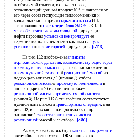
необходимой отметки, включают насос,
откачивающий донный продукт К-2, и направляют
его через соответствующие теплообменники и
холодильники на прием
сырьевого насоса
И-1,
закачивающего
нефть через
блок ЭЛОУ
в К-1. По
мере обеспечения
схемы холодной
циркуляции
нефти персонал
установки контролирует
ее
герметичность, а затем дается команда на
пуск
установки
по
схеме горячей
циркуляции.
[c.113]
На рис. 1.12 изображены
аппараты
периодического действия
,
взаимодействующие через
промежуточную емкость
Н, и графики заполиеиия
промежуточной емкости
Я
реакционной массой
из
подающего аппарата / 1 (кривая /), отбора
реакционной массы
из
промежуточной емкости
в
аппарат (кривая 2) и лзме-иенпя объема
реакционной массы
в
промежуточной емкости
(кривая 3). На рис. 1.12,6 эти графики соответствуют
нулевой длительности
транспортных операций
, а на
рис. 1.12, в — их конечной длительности при
одинаковой
скорости заполнения
емкости
реакционной
массой и ее отбора.
[c.36]
Расход масел (смазок) при
капитальном ремонте
автомобиля и его arpera -TOB установлен в