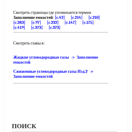
Смотреть страницы где упоминается термин
Заполнение емкостей
:
[c.42]
[c.214]
[c.210]
[c.283]
[c.97]
[c.232]
[c.147]
[c.175]
[c.419]
[c.373]
[c.373]
Смотреть главы в:
Жидкие углеводородные газы -> Заполнение
емкостей
Сжиженные углеводородные газы Изд.2 ->
Заполнение емкостей
ПОИСК