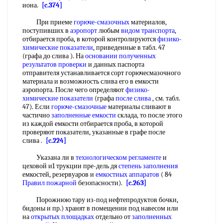
иона.
[c.374]
При приеме
горюче-смазочных
материалов,
поступивших в
аэропорт
любым
видом транспорта
,
отбирается проба, в которой контролируются
физико-
химические показатели
, приведенные в табл. 47
(графа до слива ). На
основании полученных
результатов проверки
и данных паспорта
отправителя устанавливается сорт горючесмазочного
материала и возможность слива его в емкости
аэропорта. После чего определяют
физико-
химические показатели
(графа
после слива
, см. табл.
47). Если
горюче-смазочные
материалы сливают в
частично
заполненные емкости
склада, то после этого
из каждой емкости отбирается проба, в которой
проверяют показатели, указанные в графе после
слива .
[c.224]
Указана ли в
технологическом регламенте
и
цеховой и1 трукции пре-дель дя
степень заполнения
емкостей, резервуаров и
емкостных аппаратов
( 84
Правил пожарной
безопасности).
[c.263]
Порожнюю тару из-под нефтепродуктов бочки,
бидоны и пр.) хранят в помещении под навесом или
на
открытых площадках
отдельно от
заполненных