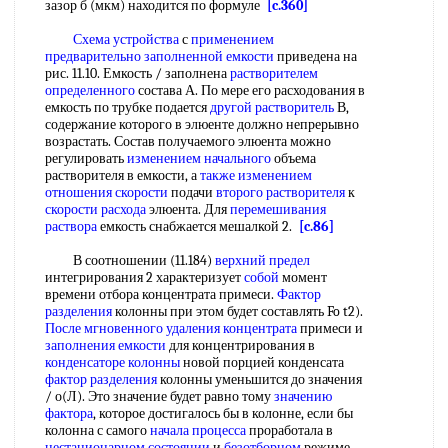
зазор б (мкм) находится по формуле
[c.360]
Схема устройства
с
применением
предварительно
заполненной емкости
приведена на
рис. 11.10. Емкость / заполнена
растворителем
определенного
состава А. По мере его расходования в
емкость по трубке подается
другой растворитель
В,
содержание которого в элюенте должно непрерывно
возрастать. Состав получаемого элюента можно
регулировать
изменением начального
объема
растворителя в емкости, а
также изменением
отношения скорости
подачи
второго растворителя
к
скорости расхода
элюента. Для
перемешивания
раствора
емкость снабжается мешалкой 2.
[c.86]
В соотношении (11.184)
верхний предел
интегрирования 2 характеризует
собой
момент
времени отбора концентрата примеси.
Фактор
разделения
колонны при этом будет составлять Fo t2).
После мгновенного
удаления концентрата
примеси и
заполнения емкости
для концентрирования в
конденсаторе колонны
новой порцией конденсата
фактор разделения
колонны уменьшится до значения
/ о(Л). Это значение будет равно тому
значению
фактора
, которое достигалось бы в колонне, если бы
колонна с самого
начала процесса
проработала в
нестационарном состоянии
и
безотборном
режиме