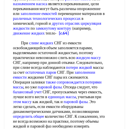
назначением насоса
является перекачивание, цели
перекачивания могут быть различны опорожнение
или
заполнение емкостей
перемещение материалов в
различных технологических процессах
в
химической, горной и
других отраслях
циркуляция
жидкости
по
замкнутому контуру
(например,
движение жидких
тепло-
[c.64]
При
сливе жидких
СНГ из емкости
освобождающийся объем заполняется парами,
выделяемыми остаточной жидкостью, поэтому
практически невозможно слить всю
жидкую массу
СНГ, например при донной откачке. Следовательно,
при сливе всегда наблюдаются
потери жидкой
массы
за счет
остаточных паров
СНГ. При
заполнении
емкости
жидкими СНГ пары их сжимаются.
Операция заливки
также сопровождается
потерями
массы
, но уже
паровой фазы
. Отсюда следует, что
балансовый учет
СНГ, пропускаемых через емкость,
лучше всего вести в
единицах массы
, учитывая при
этом массу
как жидкой, так и
паровой фазы
. Это
легко сделать, если емкости оборудованы
динамометрическими датчиками, позволяющими
определить общее
количество СНГ. К сожалению, это
не всегда возможно на практике, поэтому объемы
жидкой и паровой фаз необходимо измерять