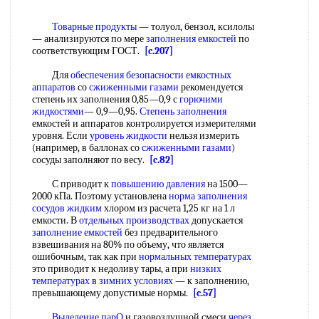
Товарные продукты
— толуол, бензол, ксилолы
— анализируются по мере
заполнения емкостей
по
соответствующим ГОСТ.
[c.207]
Для
обеспечения безопасности
емкостных
аппаратов
со
сжиженными газами
рекомендуется
степень их заполнения 0,85—0,9 с
горючими
жидкостями
— 0,9—0,95.
Степень заполнения
емкостей и аппаратов контролируется измерителями
уровня. Если
уровень жидкости
нельзя измерить
(например, в баллонах со
сжиженными газами
)
сосуды заполняют по весу.
[c.82]
С приводит к
повышению давления
на 1500—
2000 кПа. Поэтому установлена
норма заполнения
сосудов жидким
хлором из расчета 1,25 кг на 1 л
емкости. В
отдельных производствах
допускается
заполнение емкостей
без предварительного
взвешивания на 80% по объему, что является
ошибочным, так как при
нормальных температурах
это приводит к недоливу тары, а при
низких
температурах
в
зимних условиях
— к заполнению,
превышающему допустимые нормы.
[c.57]
Выделение парО
и газовоздушной смеси
через