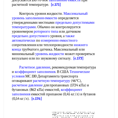
допускается 100 7о-ное
заполнение емкости
при
расчетной температуре.
[c.171]
Контроль уровня жидкости.
Максимальный
уровень
заполнения емкости
определяется
утвержденными местными
предельно допустимыми
температурами
. Обычно он контролируется
уровнемером
роторного типа
или датчиком
предельно допустимого
уровня, а
также
автоматически
по
измерению емкостного
сопротивления или теплопроводности
нижнего
конца
трубчатого датчика. Максимальный или
минимальный
уровень жидкости
может проверяться
визуально или по звуковому сигналу.
[c.172]
Расчетное давление
, рекомендуемая температура
и
коэффициент заполнения
. В США
Технические
условия
МС 330 Департамента транспорта
оговаривают
расчетную температуру
(46°С),
расчетное давление
для пропановых (1724 кПа) и
бутановых (862 кПа) емкостей,
коэффициент
заполнения
емкостей пропаном (0,45 кг/л) и бутанов
(0,54 кг/л).
[c.176]