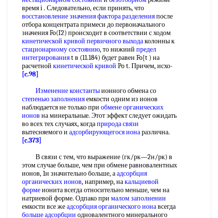
время i . Следовательно, если принять, что
восстановление значения
фактора разделения
после
отбора концентрата примеси до первоначального
значения Fo(I2) происходит в соответствии с ходом
кинетической кривой
первичного выхода
колонны к
стационарному состоянию
, то нижиий
предел
интегрирования
t в (11.184) будет равен Fo[t ) на
расчетной
кинетической кривой
Po t. Причем, исхо-
[c.98]
Изменение константы
ионного обмена со
степенью заполнения
емкости одним из ионов
наблюдается не только при
обмене органических
ионов
на минеральные. Этот эффект следует ожидать
во всех тех случаях, когда
природа связи
вытесняемого и
адсорбирующегося иона
различна.
[c.373]
В связи с тем, что выражение (гк/рк—2н/рк) в
этом случае больше, чем при обмене равновалентных
ионов, 1н значительно больше, а
адсорбция
органических ионов
, например, на
кальциевой
форме
ионита всегда относительно меньше, чем на
натриевой форме. Одпако при
малом заполнении
емкости все же
адсорбция органического иона
всегда
больше адсорбции
одновалентного минерального