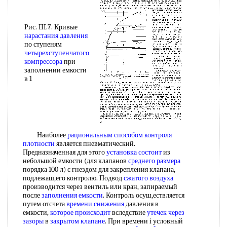
Рис. III.7. Кривые
нарастания давления
по ступеням
четырехступенчатого
компрессора
при
заполнении емкости
в 1
Наиболее
рациональным способом
контроля
плотности
является пневматический.
Предназначенная для этого
установка состоит
из
небольшой емкости (для клапанов
среднего размера
порядка 100 л) с гнездом для закрепления клапана,
подлежаш,его контролю. Подвод
сжатого воздуха
производится через вентиль или кран, запираемый
после
заполнения емкости
. Контроль осуш,ествляется
путем отсчета
времени снижения
давления в
емкости,
которое происходит
вследствие
утечек через
зазоры
в
закрытом клапане
. При времени i условный