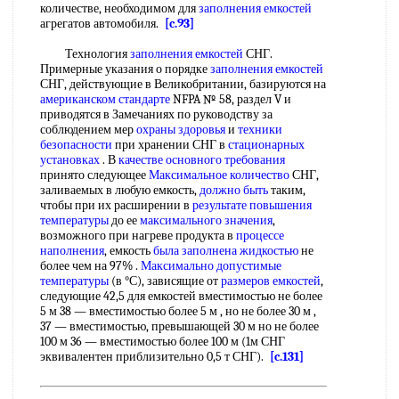
количестве, необходимом для
заполнения емкостей
агрегатов автомобиля.
[c.93]
Технология
заполнения емкостей
СНГ.
Примерные указания о порядке
заполнения емкостей
СНГ, действующие в Великобритании, базируются на
американском стандарте
NFPA № 58, раздел V и
приводятся в Замечаниях по руководству за
соблюдением мер
охраны здоровья
и
техники
безопасности
при хранении СНГ в
стационарных
установках
. В
качестве основного требования
принято следующее
Максимальное количество
СНГ,
заливаемых в любую емкость,
должно быть
таким,
чтобы при их расширении в
результате повышения
температуры
до ее
максимального значения
,
возможного при нагреве продукта в
процессе
наполнения
, емкость
была
заполнена жидкостью
не
более чем на 97% .
Максимально допустимые
температуры
(в °С), зависящие от
размеров емкостей
,
следующие 42,5 для емкостей вместимостью не более
5 м 38 — вместимостью более 5 м , но не более 30 м ,
37 — вместимостью, превышающей 30 м но не более
100 м 36 — вместимостью более 100 м (1м СНГ
эквивалентен приблизительно 0,5 т СНГ).
[c.131]