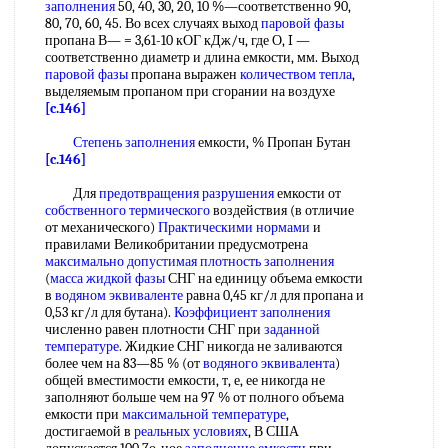
заполнения
50, 40, 30, 20, 10 %—соответственно 90,
80, 70, 60, 45. Во всех случаях выход
паровой фазы
пропана В— = 3,61-10 кОГ кДж/ч, где О, I —
соответственно диаметр и длина емкости, мм. Выход
паровой фазы
пропана выражен
количеством тепла
,
выделяемым пропаном при сгорании на воздухе
[c.146]
Степень заполнения
емкости, % Пропан Бутан
[c.146]
Для
предотвращения разрушения
емкости от
собственного термического
воздействия (в отличие
от механического)
Практическими нормами
и
правилами Великобритании предусмотрена
максимально допустимая
плотность заполнения
(
масса жидкой фазы
СНГ на единицу объема емкости
в
водяном эквиваленте
равна 0,45 кг/л для пропана и
0,53 кг/л для бутана).
Коэффициент заполнения
численно равен плотности СНГ при
заданной
температуре
. Жидкие СНГ никогда не заливаются
более чем на 83—85 % (от
водяного эквивалента
)
общей вместимости емкости, т, е, ее никогда не
заполняют больше чем на 97 % от полного объема
емкости при
максимальной температуре
,
достигаемой в
реальных условиях
, В США