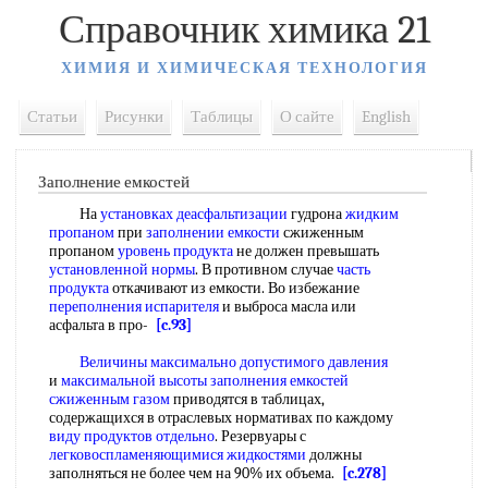
Справочник химика 21
ХИМИЯ И ХИМИЧЕСКАЯ ТЕХНОЛОГИЯ
Статьи
Рисунки
Таблицы
О сайте
English
Заполнение емкостей
На
установках деасфальтизации
гудрона
жидким
пропаном
при
заполнении емкости
сжиженным
пропаном
уровень продукта
не должен превышать
установленной нормы
. В противном случае
часть
продукта
откачивают из емкости. Во избежание
переполнения испарителя
и выброса масла или
асфальта в про-
[c.93]
Величины максимально
допустимого давления
и
максимальной высоты
заполнения емкостей
сжиженным газом
приводятся в таблицах,
содержащихся в отраслевых нормативах по каждому
виду продуктов отдельно
. Резервуары с
легковоспламеняющимися жидкостями
должны
заполняться не более чем на 90% их объема.
[c.278]