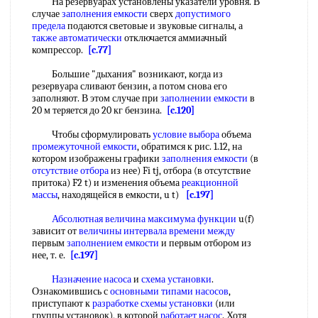
На резервуарах установлены указатели уровня. В
случае
заполнения емкости
сверх
допустимого
предела
подаются световые и звуковые сигналы, а
также автоматически
отключается аммиачный
компрессор.
[c.77]
Большие "дыхания" возникают, когда из
резервуара сливают бензин, а потом снова его
заполняют. В этом случае при
заполнении емкости
в
20 м теряется до 20 кг бензина.
[c.120]
Чтобы сформулировать
условие выбора
объема
промежуточной емкости
, обратимся к рис. 1.12, на
котором изображены графики
заполнения емкости
(в
отсутствие отбора
из нее) Fi tj, отбора (в отсутствие
притока) F2 t) и изменения объема
реакционной
массы
, находящейся в емкости, u t)
[c.197]
Абсолютная величина
максимума функции
u(f)
зависит от
величины интервала
времени между
первым
заполнением емкости
и первым отбором из
нее, т. е.
[c.197]
Назначение насоса
и
схема установки
.
Ознакомившись с
основными типами насосов
,
приступают к
разработке схемы установки
(или
группы установок), в которой
работает насос
. Хотя