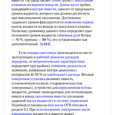
емкости. Он представляет
собой
трубку с
выпускным
клапаном
на
верхнем конце
ее.
Длина части
трубки,
находящейся
внутри емкости
, зависит от предельного
уровня жидкости, которого она должна достигнуть
при максимальном заполнении. Достижение
заданного уровня фиксируется по
появлению первых
капель жидкости на выходе из выпускного клапана.
Поскольку уровнемер данного типа определяет одно
положение уровня жидкости (
объемная доля
бутана
— 91 %, пропана — 88 %), его устанавливают как
дополнительный.
[c.141]
Если
поверка массомера
производится на месте
эксплуатации и
рабочий диапазон
расходов
определен
, то
метрологические характеристики
определяют при крайних
значениях диапазона
и
значениях, выбранных внутри диапазона с
интервалом 10-20 % от
наибольшего расхода
. Весовая
поверочная установка
включает емкость,
установленную на весах (гидравлических или
электронных), устройство для
переключения потока
жидкости, датчики (компараторы) для сигнализации
начала и конца
заполнения емкости
(отсекания
заданной
массы жидкости
) и
систему управления
.
Подобная установка на
базе весов
ОГВ описана в
разделе 2.1. При
использовании электронных
весов
взвешивание
жидкости в емкости может