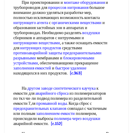
При проектировании и
монтаже оборудования
и
трубопроводов для
процессов нитрования
большое
внимание должно уделяться разработке мер,
полностью исключающих возможность контакта
нитрующего агента
с
органическими веществами
и
образования застойных зон в аппаратах и
трубопроводах. Необходимо разделять
воздушки
сборников и аппаратов с нитруемыми и
нитрующими веществами
, а также оснащать емкости
для
нитрующих продуктов
средствами
противоаварийной защиты
предохранительными
разрывными
мембранами и
блокировочными
устройствами
, обеспечивающими прекращение
заполнения емкостей
и
быстрое удаление
находящихся в них продуктов.
[c.363]
На
другом заводе синтетического каучука
к
емкости для
аварийного сброса
из полимеризаторов
по ткл чи-ли подвод полимера из разделительной
емкости 7,ля
промывной воды
. Когда сброс с
предохранительных клапанов
совпадал с частичным
или полным
заполнением емкости
полимером,
происходили выбросы
полимера через
воздушки
аварийной емкости.
[c.152]