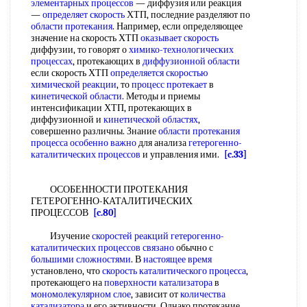
элементарных процессов
— диффузия или реакция
—
определяет скорость
ХТП, последние разделяют по
области протекания
. Например, если определяющее
значение на скорость ХТП
оказывает скорость
диффузии, то говорят о
химико-технологических
процессах
, протекающих в
диффузионной области
если скорость ХТП
определяется скоростью
химической реакции
, то
процесс протекает
в
кинетической области
. Методы и приемы
интенсификации ХТП, протекающих в
диффузионной и
кинетической областях
,
совершенно различны. Знание
области протекания
процесса
особенно важно
для анализа
гетерогенно-
каталитических процессов
и управления ими.
[c.33]
ОСОБЕННОСТИ ПРОТЕКАНИЯ
ГЕТЕРОГЕННО-КАТАЛИТИЧЕСКИХ
ПРОЦЕССОВ
[c.80]
Изучение
скоростей реакций гетерогенно-
каталитических
процессов связано
обычно с
большими сложностями
. В
настоящее время
установлено, что
скорость каталитического процесса
,
протекающего на
поверхности катализатора
в
мономолекулярном слое
, зависит от
количества
катализатора
и его активности. Однако протекание