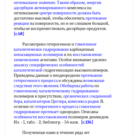
оптимальное значение
.
Таким образом
,
энергия
адсорбции активированного
комплекса на
оптимальном
центре поверхности
должна быть
достаточно высокой, чтобы обеспечить
протекание
реакции
на поверхности, но и не слишком большой,
чтобы не воспрепятствовать десорбции продуктов.
[c.58]
Рассмотрено гетерогенное и
гомогенное
каталитическое гидрирование
карбоцепных
ненасыщенных полимеров
и их
восстановление
химическими
агентами. Особое внимание уделено
анализу специфических
особенностей
каталитической
гидрогенизации высокополимеров.
Приведены данные о неоднородном
протекании
гетерогенного процесса
и обсуждены
возможные
следствия
этого явления
.
Обобщены работы
по
гомогенному каталитическому гидрированию
полимеров в присутствии,
органических соединений
бора
,
катализаторов Циглера
,
комплекса родия
. В.
отличие от
гетерогенного процесса гомогенное
гидрирование протекает
однородно. Описаны
особенности восстановления
полимеров диимидом.
Ил. - I, табл. - 2, библиогр. - 54 назв.
[c.126]
Полученные нами в течение ряда лет