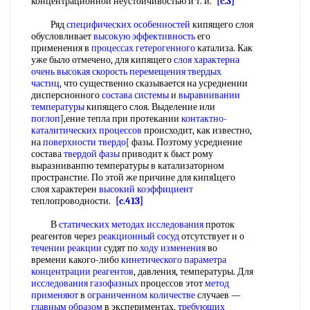
концентрационной неустойчивостью и т. и.
[c.3]
Ряд
специфических особенностей
кипящего слоя
обусловливает
высокую эффективность
его
применения в
процессах гетерогенного
катализа. Как
уже было отмечено, для кипящего
слоя характерна
очень высокая
скорость перемещения
твердых
частиц
, что существенно сказывается на усреднении
дисперсионного
состава системы
и
выравнивании
температуры
кипящего слоя. Выделение или
поглоп
],ение тепла при протекании
контактно-
каталитических процессов
происходит, как известно,
на
поверхности твердо
[ фазы. Поэтому усреднение
состава
твердой фазы
приводит к быст рому
выразниванпю температуры в катализаторном
пространстие. По этой же причине для кипя1цего
слоя характерен
высокий коэффициент
теплопроводности.
[c.413]
В
статических методах исследования
проток
реагентов через
реакционный сосуд
отсутствует и о
течении реакции
судят по
ходу изменения
во
времени какого-либо
кинетического параметра
концентрации реагентов
, давления, температуры. Для
исследования газофазных
процессов этот
метод
применяют
в
ограниченном количестве
случаев —
главным образом
в экспериментах,
требующих