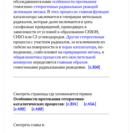
обсуждавшиеся нами
особенности протекания
гомогенно-
гетерогенных радикальных реакций
активации метана
. В
этих процессах
главная функция
катализатора заключается в генерации метильных
радикалов, которые далее включаются в цепь
газофазных превращений, приводящих в
зависимости от условий к образованию СН3ОН,
СН2О или С2 углеводородов.
Другие гетерогенные
процессы с участием радикалов, за исключением их
гибели на поверхности и в
порах катализатора
, по-
видимому, слабо влияют на
превращение метана
, и
общая кинетика процессов
его
окислительной
конверсии
определяется
главным образом
гомогенными радикальными реакциями.
[c.350]
Смотреть страницы где упоминается термин
Особенности протекания гетерогенно-
каталитических процессов
:
[c.314]
[c.456]
[c.402]
[c.402]
Смотреть главы в: