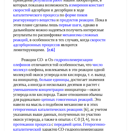
приведены
результаты работ
нашей лаборатории, в
которых показана возможность
измерения констант
скоростей
адсорбции и десорбции в ходе
каталитического процесса
по
форме пиков
реагирующего вещества
и
продуктов реакции
. Пока в
этом плане сделаны лишь
первые шаги
, однако в
дальнейшем можно надеяться получить интересные
результаты по расшифровке
механизма сложных
реакций
, в особенности в тех случаях, когда
скорости
адсорбционных процессов
явлцются
лимитирующими.
[c.6]
Реакции СО- и Оз-
гидрополимеризации
олефинов
отличаются той особенностью, что
число
молекул
олефина, вовлекаемых в эти реакции одной
молекулой окиси углерода или кислорода, т. е. выход
на инициатор,
больше единицы
, достигает значения
десятка, а иногда и нескольких десятков и растет с
уменьшением концентрации
инициатора—окиси
углерода или кислорода. Такие отношения обычны
для радикально-
цепных гомогенных реакций
. Это
навело на мысль о подобном механизме и в этих
гетерогенных каталитических реакциях
[6], ас учетом
указанных выше данных, полученных по участию
окиси углерода, а также в опытах с С 0 [3, 4], то и о
протекании процесса
с
передачей цепи
.
Гетерогенно-
каталитический
характер СО-гидрополимеризации