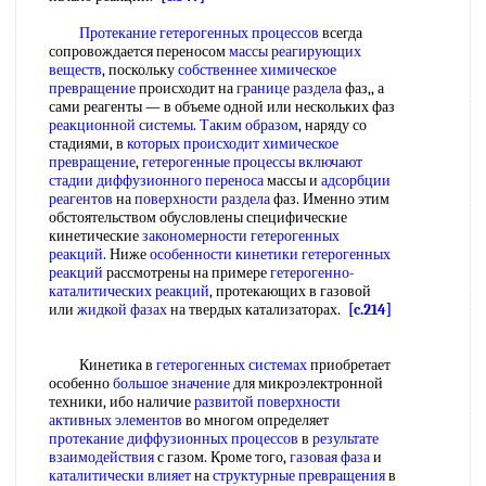
Протекание гетерогенных процессов
всегда
сопровождается переносом
массы реагирующих
веществ
, поскольку
собственнее химическое
превращение
происходит на
границе раздела
фаз,, а
сами реагенты — в объеме одной или нескольких фаз
реакционной системы
.
Таким образом
, наряду со
стадиями, в
которых происходит
химическое
превращение
,
гетерогенные процессы
включают
стадии
диффузионного переноса
массы и
адсорбции
реагентов
на
поверхности раздела
фаз. Именно этим
обстоятельством обусловлены специфические
кинетические
закономерности гетерогенных
реакций
. Ниже
особенности кинетики гетерогенных
реакций
рассмотрены на примере
гетерогенно-
каталитических реакций
, протекающих в газовой
или
жидкой фазах
на твердых катализаторах.
[c.214]
Кинетика в
гетерогенных системах
приобретает
особенно
большое значение
для микроэлектронной
техники, ибо наличие
развитой поверхности
активных элементов
во многом определяет
протекание диффузионных процессов
в
результате
взаимодействия
с газом. Кроме того,
газовая фаза
и
каталитически влияет
на
структурные превращения
в