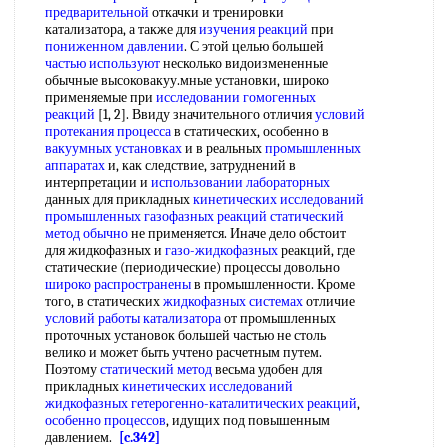
предварительной
откачки и тренировки
катализатора, а также для
изучения реакций
при
пониженном давлении
. С этой целью большей
частью используют
несколько видоизмененные
обычные высоковакуу.мные установки, широко
применяемые при
исследовании гомогенных
реакций
[1, 2]. Ввиду значительного отличия
условий
протекания процесса
в статических, особенно в
вакуумных установках
и в реальных
промышленных
аппаратах
и, как следствие, затруднений в
интерпретации и
использовании лабораторных
данных для прикладных
кинетических исследований
промышленных газофазных
реакций статический
метод обычно
не применяется. Иначе дело обстоит
для жидкофазных и
газо-жидкофазных
реакций, где
статические (периодические) процессы довольно
широко распространены
в промышленности. Кроме
того, в статических
жидкофазных системах
отличие
условий работы катализатора
от промышленных
проточных установок большей частью не столь
велико и может быть учтено расчетным путем.
Поэтому
статический метод
весьма удобен для
прикладных
кинетических исследований
жидкофазных гетерогенно-каталитических реакций
,
особенно процессов
, идущих под повышенным
давлением.
[c.342]