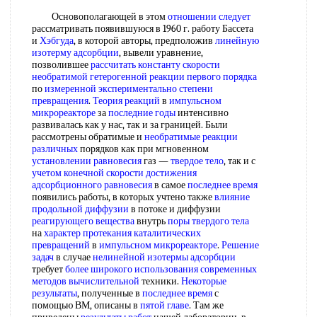
Основополагающей в этом
отношении следует
рассматривать появившуюся в 1960 г. работу Бассета
и
Хэбгуда
, в которой авторы, предположив
линейную
изотерму адсорбции
, вывели уравнение,
позволившее
рассчитать константу
скорости
необратимой гетерогенной реакции
первого порядка
по
измеренной экспериментально
степени
превращения
.
Теория реакций
в
импульсном
микрореакторе
за
последние годы
интенсивно
развивалась как у нас, так и за границей. Были
рассмотрены обратимые и
необратимые реакции
различных
порядков как при мгновенном
установлении равновесия
газ —
твердое тело
, так и с
учетом конечной
скорости достижения
адсорбционного равновесия
в самое
последнее время
появились работы, в которых учтено также
влияние
продольной диффузии
в потоке и диффузии
реагирующего вещества
внутрь
поры твердого тела
на
характер протекания
каталитических
превращений
в
импульсном микрореакторе
.
Решение
задач
в случае
нелинейной изотермы адсорбции
требует
более широкого
использования современных
методов вычислительной
техники.
Некоторые
результаты
, полученные в
последнее время
с
помощью ВМ, описаны в
пятой главе
. Там же