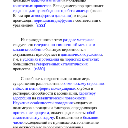
оказывает
большое влияние
на протекание
контактных процессов
. Если диаметр пор превышает
среднюю длину свободного пробега молекул
(около
10- см при
атмосферном давлении
), в порах
происходит
нормальная диффузия
в соответствии с
уравнением
[c.221]
Из приведенного в этом
разделе материала
следует, что
гетерогенно-гомогенный механизм
катализа особенно
большую вероятность и
актуальность приобретает в
динамических условиях
,
т. е. в
условиях протекания
на
пористых контактах
большинства
гетерогенных каталитических
процессов.
[c.330]
Способные к гидрогенизации полимеры
существенно различаются по
химическому строению
,
гибкости цепи
,
форме молекулярных
клубков в
растворах, способности к ассоциации,
характеру
адсорбции
на
каталитической поверхности
.
Изучение особенностей поведения
каждого из
полимеров в реакции и факторов, определяющих
протекание процесса
, может представлять
собой
самостоятельную задачу
. К сожалению, в
большом
числе
исследований не принималась во внимание
возможность неоднородного протекания