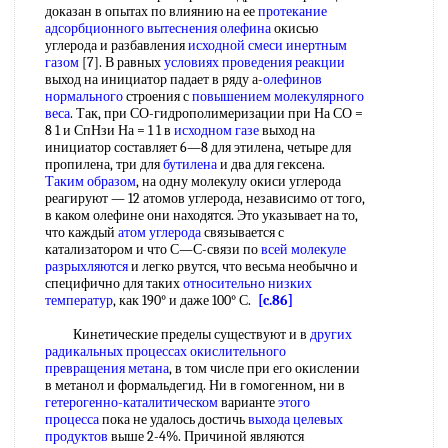
доказан в опытах по влиянию на ее
протекание
адсорбционного
вытеснения олефина
окисью
углерода и разбавления
исходной смеси
инертным
газом
[7]. В равных
условиях проведения реакции
выход на инициатор падает в ряду а-
олефинов
нормального
строения с
повышением молекулярного
веса
. Так, при СО-гидрополимеризации при На СО =
8 1 и СпНзи На = 1 1 в
исходном газе
выход на
инициатор составляет 6—8 для этилена, четыре для
пропилена, три для
бутилена
и два для гексена.
Таким образом
, на одну молекулу окиси углерода
реагируют — 12 атомов углерода, независимо от того,
в каком олефине они находятся. Это указывает на то,
что каждый
атом углерода
связывается с
катализатором и что С—С-связи по
всей
молекуле
разрыхляются
и легко рвутся, что весьма необычно и
специфично для таких
относительно низких
температур
, как 190° и даже 100° С.
[c.86]
Кинетические пределы существуют и в
других
радикальных
процессах окислительного
превращения метана
, в том числе при его окислении
в метанол и формальдегид. Ни в гомогенном, ни в
гетерогенно-каталитическом
варианте
этого
процесса
пока не удалось достичь
выхода целевых
продуктов
выше 2-4%. Причиной являются