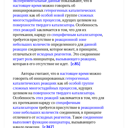
экспериментальные данные
показывают, что в
настоящее время
можно говорить об
инициированных
гетерогенных каталитических
реакциях
как об
особой новой
группе
сложных
многостадийных процессов
, идущих целиком на
поверхности твердого катализатора
. Особенность
этих реакций
заключается в том, что для их
протекания, наряду со
специфичным катализатором
,
требуется присутствие в
реакционной зоне
небольших количеств
определенного для
данной
реакции
соединения, которое может, в принципе,
отличаться от
исходных реагентов
. Это соединение
играет роль
инициатора,
вызывающего реакцию
,
которая в его отсутствие не идет.
[c.85]
Авторы считают, что в
настоящее время
можно
говорить об инициированных
гетерогенных
каталитических реакциях
как об
особой группе
сложных многостадийных процессов
, идущих
целиком на
поверхности твердого катализатора
.
Особенность
этих реакций
заключается в том, что для
их протекания наряду со
специфичным
катализатором
требуется присутствие в
реакционной
зоне
небольших количеств
соединения, в принципе
отличного от
исходных реагентов
. Такое
соединение
выполняет
функцию инициатора
, вызывающего
начало реакции.
[c.347]