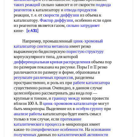
таких реакций
сильно зависит и от скорости
подвода
реагентов
к катализатору и
отвода продуктов
реакции, т. е. от
скорости диффузии
из объема к
катализатору.
Фактор диффузии
, особенно если один
из реагентов является газом,
сильно затрудняет
кине-
[c.431]
Например, промышленный
цинк-хромовый
катализатор синтеза метанола
имеет резко
выраженную бидисперсную
пористую структуру
корпускулярного типа, для которой
дифференциальная кривая распределения
объема пор
по размерам показана на рисунке. Поры I п II резко
различаются по размеру и форме, образованы в
результате различных процессов
, разделены
пространственно, и роль их при
работе катализатора
существенно разная. Очевидно, в данном случае
целесообразно рассматривать два вида пор —
крупные и тонкие, и
границу между
ними провести
вблизи 100 А. В
цинк-хромовом катализаторе
могут
быть микропоры. Выделение их в
особую группу
при
анализе работы
катализатора будет иметь смысл
только в том случае, если
протекание
каталитического процесса
в-микропорах имеет
какие-то
специфические особенности
. На
основании
полученных
данных по
каталитической активности