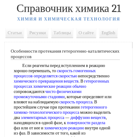
Справочник химика 21
ХИМИЯ И ХИМИЧЕСКАЯ ТЕХНОЛОГИЯ
Статьи
Рисунки
Таблицы
О сайте
English
Особенности протекания гетерогенно-каталитических
процессов
Если реагенты перед вступлением в реакцию
хорошо перемешать, то
скорость гомогенных
процессов
определяется скоростью
непосредственно
химического превращения веществ
. В
гетерогенных
процессах химические
реакции обычно
сопровождаются
чисто физическими
промежуточными стадиями
, которые определяют или
влияют на наблюдаемую
скорость процесса
. В
простейшем случае при протекании
гетерогенного
химико-технологического процесса
можно выделить
два
элементарных процесса
—
диффузию веществ
,
находящихся в одной фазе, к
поверхности раздела
фаз или от нее и
химическую реакцию
внутри одной
из фаз. В зависимости от того, какой из