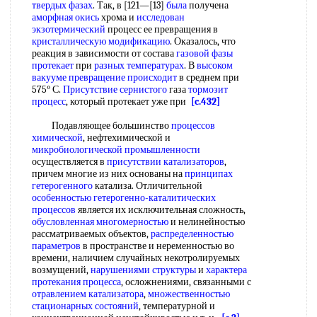
твердых фазах
. Так, в [121—[13]
была
получена
аморфная окись
хрома и
исследован
экзотермический
процесс ее превращения в
кристаллическую модификацию
. Оказалось, что
реакция в зависимости от состава
газовой фазы
протекает
при
разных температурах
. В
высоком
вакууме
превращение происходит
в среднем при
575° С.
Присутствие сернистого
газа
тормозит
процесс
, который протекает уже при
[c.432]
Подавляющее большинство
процессов
химической
, нефтехимической и
микробиологической промышленности
осуществляется в
присутствии катализаторов
,
причем многие из них основаны на
принципах
гетерогенного
катализа. Отличительной
особенностью гетерогенно-каталитических
процессов
является их исключительная сложность,
обусловленная многомерностью
и нелинейностью
рассматриваемых объектов,
распределенностью
параметров
в пространстве и неременностью во
времени, наличием случайных некотролируемых
возмущений,
нарушениями структуры
и
характера
протекания процесса
, осложнениями, связанными с
отравлением катализатора
,
множественностью
стационарных состояний
, температурной и