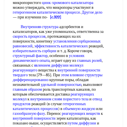
микропористого
цинк-хромового катализатора
можно утверждать, что микропоры участвуют в
гетерогенном каталитическом процессе
.
Другое дело
— при изучении по-
[c.322]
Внутренняя структура
адсорбентов и
катализаторов, как уже упоминалось, ответственна за
скорость процессов
, протекающих на их
поверхности, кинетику
установления сорбционных
равновесий
,
эффективность каталитических
реакций,
избирательность сорбции
и т. д. Короче говоря,
структурный фактор
, особенно в
условиях
динамического
опыта
, играет одну из
главных ролей
,
связанных с
явлением диффузии
молекул
реагирующего
вещества к
внутренней поверхности
твердого
тела [79—85]. При
этом влияние
структуры
дифференцированно
крупные поры, обладая
незначительной
удельной поверхностью
, выполняют
главным образом
роль транспортных каналов, по
которым обеспечивается доставка
реагирующих
молекул
к
внутренним слоям
пористого тела
и
отвод
продуктов
реакций (в случае
гетерогенных
каталитических процессов
) в
объемную жидкую
или
газообразную фазу
. Перенос
реагирующих веществ
к
внутренней поверхности
зерен катализатора, как
показано выше, осуществляется
путем диффузии
и