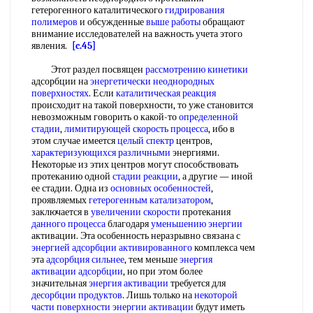
гетерогенного каталитического
гидрирования
полимеров
и обсужденные
выше работы
обращают
внимание исследователей на важность учета этого
явления.
[c.45]
Этот раздел посвящен
рассмотрению кинетики
адсорбции на
энергетически неоднородных
поверхностях
. Если
каталитическая реакция
происходит на такой поверхности, то уже становится
невозможным говорить о какой-то
определенной
стадии
,
лимитирующей скорость процесса
, ибо в
этом случае имеется
целый спектр
центров,
характеризующихся различными
энергиями.
Некоторые из этих центров могут способствовать
протеканию одной
стадии реакции
, а другие — иной
ее стадии. Одна из
основных особенностей
,
проявляемых
гетерогенным катализатором
,
заключается в
увеличении скорости
протекания
данного процесса
благодаря
уменьшению энергии
активации. Эта особенность неразрывно связана с
энергией адсорбции активированного
комплекса чем
эта
адсорбция сильнее
, тем меньше
энергия
активации адсорбции
, но при этом более
значительная
энергия активации
требуется для
десорбции продуктов
. Лишь только на
некоторой
части
поверхности энергии активации
будут иметь