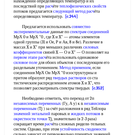
нахождении определяющих температур и их
последствий при
расч
ёте
теплофизических свойств
потоков предлагается
следующий метод
расч
ёта
определяющих температур.
[c.244]
Предлагается использовать
совместно
экспериментальные
данные по
спектрам соединений
МрХ 0 и МрХ "0 , где X и X" — атомы элементов
одной группы (31 и Ое, Р и Ав, 8 и 8е). Различие в
массах X и X" при меньших различиях
силовых
коэффициентов
связей X — О и X" — О позволяет на
первом этапе
расч
ёта использовать одинаковое
силовое поле
для обоих объектов с последующим его
раздельным уточнением.
Метод применим
, если
соединения МрХ Ои МрХ "0 изоструктурны и
притом образуют ряд
твердых растворов
со ста
тистическим распределением атомов X и X", что
позволяет рассматривать спектры твердых
[c.352]
Необходимо отметить, что переход от 2п
независимых переменных
(Гу, А у) к n
независимым
переменным
(Tj ) за счёт разложения в ряд Тейлора
значений энтальпий
паровых и
жидких потоков
в
окрестности точки
Tj, значительно (в 2-3 раза)
сокращает время
расч
ёта сложных рюдели-тельных
систем. Однако, при этом
устойчивость сходимости
сильно зависит от первоначально принятых значений