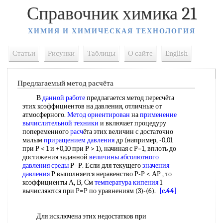
Справочник химика 21
ХИМИЯ И ХИМИЧЕСКАЯ ТЕХНОЛОГИЯ
Статьи
Рисунки
Таблицы
О сайте
English
Предлагаемый метод расчёта
В
данной работе
предлагается метод пересчёта
этих коэффициентов на давления, отличные от
атмосферного.
Метод ориентирован
на
применение
вычислительной техники
и включает процедуру
попеременного
расч
ёта этих величин с достаточно
малым
приращением давления
др (например, -0,01
при Р < 1 и +0,10 при Р > 1), начиная с Р=1, вплоть до
достижения заданной
величины абсолютного
давления среды
Р=Р. Если для текущего
значения
давления
Р выполняется неравенство Р-Р < АР , то
коэффициенты А, В, См
температура кипения
1
вычисляются при Р=Р по уравнениям (3)-(6).
[c.44]
Для исключена этих недостатков при