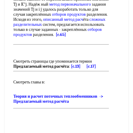
Tj и K"j. Надёж ный
метод первоначального
задания
значений Tj и i j удалось разработать толь.ко для
случая закреплённых
отборов продуктов
разделения.
Исходя из этого,
описанный метод
расч
ёта
сложных
разделительных
систем, предлагается использовать
только в случае заданных - закреплённых
отборов
продуктов
разделения.
[c.65]
Смотреть страницы где упоминается термин
Предлагаемый метод расчёта
:
[c.13]
[c.17]
Смотреть главы в:
Теория и расчет поточных теплообменников ->
Предлагаемый метод расчёта