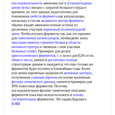
последовательности
аминокислот в
полипептидных
цепях белка
связано с затратой большого труда и
времени, но этих данных недостаточно для
понимания
свойств фермента
как катализатора,
поскольку в состав
активного центра фермента
обычно входят аминокислотные остатки из
различных участков
первичной полипептидной
цепи
. Чтобы изучать ферменты так, как это принято
для
гомогенных катализаторов
, необходимо знать
пространственное строение белков
в
области
активного центра
и смежных с ним участков
белковых глобул
. Примерно для десяти
кристаллических ферментов
, т. е. всего для 0,1% от их
общего числа
, имеются
достаточно полные
структурные данные и ожидается, что еще столько же
ферментов будет изучено в ближайшие годы. Более
или менее вероятные сведения об
активных центрах
,
полученные
главным образом
на основе косвенных
физико-химических данных
, имеются примерно для
20% известных ферментов. Поэтому
последовательное физико-химическое описание
ферментов пока еще нельзя положить в
основу
систематизации
ферментов. Это задача будущего.
[c.55]