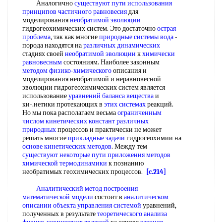
Аналогично
существуют пути
использования
принципов
частичного равновесия
для
моделирования
необратимой эволюции
гидрогеохимических систем. Это достаточно
острая
проблема
, так как многие
природные системы вода
-
порода находятся на
различных динамических
стадиях своей
необратимой эволюции
к
химически
равновесным
состояниям. Наиболее законным
методом физико-химического
описания и
моделирования необратимой и неравновесной
эволюции гидрогеохимических систем является
использование
уравнений баланса вещества
и
ки-.нетики протекающих в
этих системах
реакций.
Но мы пока располагаем весьма
ограниченным
числом
кинетических констант
различных
природных
процессов и практически не может
решать многие
прикладные задачи
гидрогеохимии на
основе кинетических методов
. Между тем
существуют некоторые
пути приложения
методов
химической термодинамики
к познанию
необратимых геохимических процессов.
[c.214]
Аналитический метод
построения
математической модели
состоит в
аналитическом
описании
объекта управления системой
уравнений,
полученных в результате
теоретического анализа