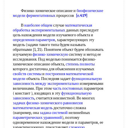
Физико-химическое описание и
биофизические
модели ферментативных
процессов
[c.419]
В
наиболее общем
случае
математическая
обработка экспериментальных
данных преследует
цель нахождения модели изучаемого объекта и
определения параметров
, характеризующих эту
модель (задачи такого типа будем называть
обратными [1, 21). Понятием объект будем обозначать
изучаемую
физико-химическую
систему и метод ее
исследования. Под моделью понимается физико-
химическое описание объекта,
степень полноты
которого достаточна для объяснения изучаемых
свойств системы
и
построения математической
модели
объекта. Последняя задает
функциональную
зависимость
между экспериментально
измеряемыми
величинами. При этом
часть постоянных
параметров
( констант ), входящих в эту
функциональную
зависимость
, считается неизвестной. Во многих
задачах физико-химического
равновесия
математическая модель
достаточно сложна
(например, она
задана системой
нелинейных
параметрических уравнений
), поэтому
одновременное нахождение модели и параметров, ее
характеризующих, представляет
сложную