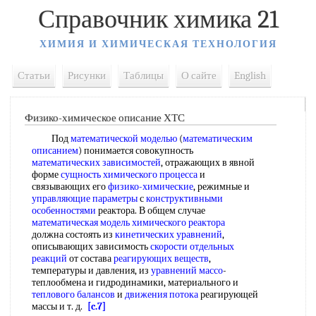
Справочник химика 21
ХИМИЯ И ХИМИЧЕСКАЯ ТЕХНОЛОГИЯ
Статьи
Рисунки
Таблицы
О сайте
English
Физико-химическое описание ХТС
Под
математической моделью
(
математическим
описанием
) понимается совокупность
математических зависимостей
, отражающих в явной
форме
сущность химического процесса
и
связывающих его
физико-химические
, режимные и
управляющие параметры
с
конструктивными
особенностями
реактора. В общем случае
математическая модель химического реактора
должна состоять из
кинетических уравнений
,
описывающих зависимость
скорости отдельных
реакций
от состава
реагирующих веществ
,
температуры и давления, из
уравнений массо
-
теплообмена и гидродинамики, материального и
теплового балансов
и
движения потока
реагирующей
массы и т. д.
[c.7]