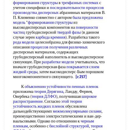
формирования структуры
в
трехфазных системах
с
учетом специфики и
последовательности процессов
производства дисперсных
абразивных материалов В.
П. Клименко совместно с автором
была
предложена
модель
"
формирования структуры
из
высокодисперсных компонентов на
поверхности
частиц
грубодисперсной
твердой фазы
(в данном
случае зерен
карбида кремния
). Разработка такого
рода модели
целесообразна для физико-химического
описания
процессов получения различных
дисперсных материалов, содержащих
грубодисперсный наполнитель и высокодисперсное
связующее. При
разработке модели
учитывалось, что
вначале грубодисперсная фаза
покрывается слоем
жидкой среды
, затем высокодисперс-Бым порошком
многокомпонентного связующего.
[c.217]
К
объяснению устойчивости
пенных пленок
приложима
теория Дерягина
, Ландау, Фервея,
Овербека (
теория ДЛФО
), получившая
широкое
распространение
. Согласно
этой теории
устойчивость жидких пленок
обусловлена
дальнодействующнмп
межмолекулярными силами
,
преимущественно электростатическими и ван-дер-
ваальсовыми. Однако по отношению к
черным
пленкам
, особенно с
бислойной структурой
,
теория