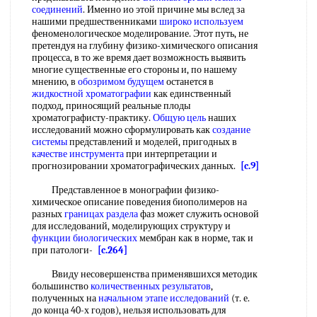
соединений
. Именно ио этой причине мы вслед за
нашими предшественниками
широко используем
феноменологическое моделирование. Этот путь, не
претендуя на глубину физико-химического описания
процесса, в то же время дает возможность выявить
многие существенные его стороны и, по нашему
мнению, в
обозримом будущем
останется в
жидкостной хроматографии
как единственный
подход, приносящий реальные плоды
хроматографисту-практику.
Общую цель
наших
исследований можно сформулировать как
создание
системы
представлений и моделей, пригодных в
качестве инструмента
при интерпретации и
прогнозировании хроматографических данных.
[c.9]
Представленное в монографии физико-
химическое описание поведения биополимеров на
разных
границах раздела
фаз может служить основой
для исследований, моделирующих структуру и
функции биологических
мембран как в норме, так и
при патологи-
[c.264]
Ввиду несовершенства применявшихся методик
большинство
количественных результатов
,
полученных на
начальном этапе исследований
(т. е.
до конца 40-х годов), нельзя использовать для