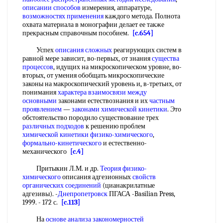
описании способов
измерения, аппаратуре,
возможностях применения
каждого метода. Полнота
охвата материала в монографии делает ее также
прекрасным справочным пособием.
[c.654]
Успех
описания сложных
реагирующих систем в
равной мере зависит, во-первых, от знания
существа
процессов
, идущих на микроскопическом уровне, во-
вторых, от умения обобщать микроскопические
законы на макроскопический уровень и, в-третьих, от
понимания
характера взаимосвязи
между
основными
законами естествознания и их
частным
проявлением
—
законами химической кинетики
. Это
обстоятельство породило существование трех
различных подходов
к решению проблем
химической кинетики физико-химического
,
формально-кинетического
и естественно-
механического
[c.4]
Притыкин Л.М. и др.
Теория физико-
химического
описания адгезионных
свойств
органических соединений
(цианакрилатные
адгезивы). -
Днепропетровск
ПГАСА -Basilian Press,
1999. - 172 с.
[c.113]
На
основе анализа
закономерностей