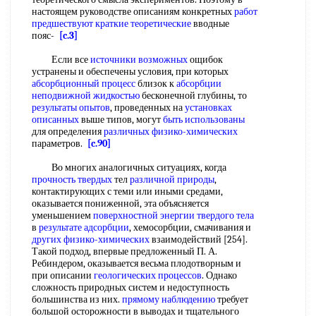
настоящем руководстве описаниям конкретных
работ
предшествуют
краткие теоретические
вводные
пояс-
[c.3]
Если все
источники возможных
ощибок
устранены и обеспечены условия, при которых
абсорбционный процесс
близок к
абсорбции
неподвижной жидкостью
бесконечной глубины, то
результаты опытов
, проведенных на
установках
описанных
выше типов, могут
быть использованы
для определения
различных физико-химических
параметров.
[c.90]
Во многих аналогичных ситуациях, когда
прочность твердых
тел
различной природы
,
контактирующих с теми или иными средами,
оказывается пониженной, эта объясняется
уменьшением
поверхностной энергии твердого тела
в
результате адсорбции
, хемосорбции, смачивания и
других физико-химических
взаимодействий [254].
Такой подход, впервые предложенный П. А.
Ребиндером, оказывается весьма плодотворным и
при описании
геологических процессов
. Однако
сложность природных систем и недоступность
большинства из них.
прямому наблюдению
требует
большой осторожности в выводах и тщательного