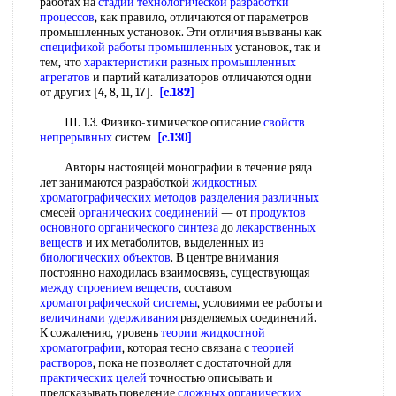
работах на
стадии технологической разработки
процессов
, как правило, отличаются от параметров
промышленных установок. Эти отличия вызваны как
спецификой работы промышленных
установок, так и
тем, что
характеристики разных
промышленных
агрегатов
и партий катализаторов отличаются одни
от других [4, 8, 11, 17].
[c.182]
III. 1.3. Физико-химическое описание
свойств
непрерывных
систем
[c.130]
Авторы настоящей монографии в течение ряда
лет занимаются разработкой
жидкостных
хроматографических методов
разделения различных
смесей
органических соединений
— от
продуктов
основного органического синтеза
до
лекарственных
веществ
и их метаболитов, выделенных из
биологических объектов
. В центре внимания
постоянно находилась взаимосвязь, существующая
между строением веществ
, составом
хроматографической системы
, условиями ее работы и
величинами удерживания
разделяемых соединений.
К сожалению, уровень
теории жидкостной
хроматографии
, которая тесно связана с
теорией
растворов
, пока не позволяет с достаточной для
практических целей
точностью описывать и
предсказывать поведение
сложных органических