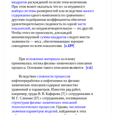
квадратов
расхождений по всем этим величинам.
При этом может оказаться, что из-за неудачного
выбора системы
размерностей или вследствие
малого
содержания
одного компонента по сравнению с
другими подобранные коэффициенты обеспечат
удовлетворительную сходимость по одной
части
показателей
, но неудовлетворительную — по другой.
Чтобы этого не произошло, для каждой
минимизируемой
суммы квадратов
следует ввести
значимости — веса , обеспечивающие хорошее
совпадение по всем показателям.
[c.139]
При
изложении материала
за основу
принималась логика физико-химического описания
процесса. Основами такого описания являются
[c.6]
Вследствие
сложности процессов
нефтепереработки и нефтехимии их физико-
химические описания содержат множество
уравнений и параметров. Известен ряд работ,
например, труды В. В. Кафарова [7] с сотрудниками и
М. Г. Слинько [17] с сотрудниками, посвященных
структурам физико-химических
описаний
технологических процессов
. Однако,
численные
значения
параметров моделей
, найденные в этих