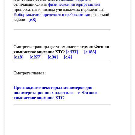
отличающихся как
физической интерпретацией
процесса, так и числом учитываемых переменных.
Выбор модели
определяется требованиями
решаемой
задачи.
[c.8]
Смотреть страницы где упоминается термин
Физико-
химическое описание ХТС
:
[c.277]
[c.185]
[c.18]
[c.277]
[c.34]
[c.4]
Смотреть главы в:
Производство некоторых мономеров для
полимеризационных пластмасс -> Физико-
химическое описание ХТС