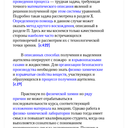
проведения процесса
— трудная задача, требующая
точного
математического описания
явлений и
решения полученной при
этом системы
уравнений.
Подробно такая задача рассмотрена в разделе X.
Определенную помощь
в данном случае может
оказать
метод крутого восхождения
, описанный в
разделе П. Здесь же мы коснемся только качественной
стороны
наиболее часто
встречающихся
противоречий и рассмотрим их с технологической
точки зрения.
[c.422]
В
описанных способах
получения и выделения
ацетилена оперируют с пожаро- и
взрывоопасными
газами
и жидкостями. Для
организации безопасного
производства
необходимо знать
физико-химические
и
взрывчатые свойства веществ
, участвующих и
образующихся в
процессе получения
ацетилена.
[c.19]
Практикум по
физической химии
но
ряду
причин
не может отрабатываться в
последовательности курса, соответствующей
изложению материала
на лекциях. Однако работа в
физико-химической лаборатории
только тогда имеет
смысл и повышает квалификацию студента, когда она
выполняется сознательно с пониманием
теоретического смысла экспериментов. Поэтому в