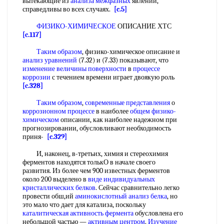
вытекающие из
анализа межфазных
явлений,
справедливы во всех случаях.
[c.5]
ФИЗИКО-ХИМИЧЕСКОЕ
ОПИСАНИЕ ХТС
[c.117]
Таким образом
, физико-химическое описание и
анализ уравнений
(7.32) и (7.33) показывают, что
изменение величины поверхности
в
процессе
коррозии
с течением времени играет двоякую роль
[c.328]
Таким образом
,
современные представления
о
коррозионном процессе
в наиболее
общем физико-
химическом
описании, как наиболее надежном при
прогнозировании, обусловливают необходимость
приня-
[c.329]
И, наконец, в-третьих, химия и стереохимия
ферментов находятся толькО в начале своего
развития. Из более чем 900 известных ферментов
около 200 выделено в
виде индивидуальных
кристаллических белков
. Сейчас сравнительно легко
провести обш,ий
аминокислотный анализ белка
, но
это мало что дает для катализа, поскольку
каталитическая активность фермента
обусловлена его
небольшой частью —
активным центром
.
Изучение