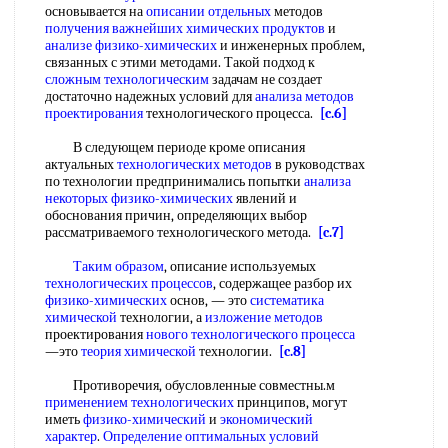
основывается на
описании отдельных
методов
получения важнейших химических продуктов
и
анализе физико-химических
и инженерных проблем,
связанных с этими методами. Такой подход к
сложным технологическим
задачам не создает
достаточно надежных условий для
анализа методов
проектирования
технологического процесса.
[c.6]
В следующем периоде кроме описания
актуальных
технологических методов
в руководствах
по технологии предпринимались попытки
анализа
некоторых физико-химических
явлений и
обоснования причин, определяющих выбор
рассматриваемого технологического метода.
[c.7]
Таким образом
, описание используемых
технологических процессов
, содержащее разбор их
физико-химических
основ, — это
систематика
химической
технологии, а
изложение методов
проектирования
нового технологического процесса
—это
теория химической
технологии.
[c.8]
Противоречия, обусловленные совместны.м
применением технологических
принципов, могут
иметь
физико-химический
и
экономический
характер
.
Определение оптимальных условий