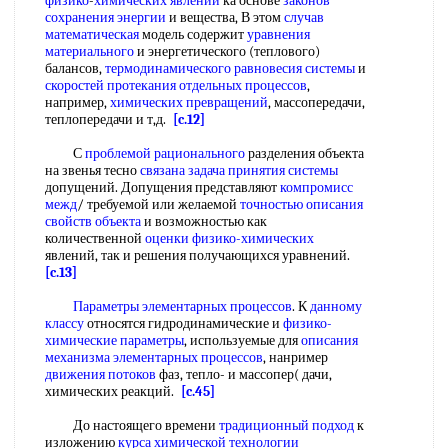
физико
-
химических явлений
ка основе
законов
сохранения энергии
и вещества, В этом
случав
математическая
модель содержит
уравнения
материального
и энергетического (теплового)
балансов,
термодинамического равновесия системы
и
скоростей протекания
отдельных процессов
,
например,
химических превращений
, массопередачи,
теплопередачи и т,д.
[c.12]
С
проблемой рационального
разделения объекта
на звенья тесно
связана задача
принятия системы
допущений. Допущения представляют
компромисс
межд
/ требуемой или желаемой
точностью описания
свойств объекта
и возможностью как
количественной
оценки физико-химических
явлений, так и решения получающихся уравнений.
[c.13]
Параметры элементарных процессов
. К
данному
классу
относятся гидродинамические и
физико-
химические параметры
, используемые для
описания
механизма
элементарных процессов
, нанример
движения потоков
фаз, тепло- и массопер( дачи,
химических реакций.
[c.45]
До настоящего времени
традиционный подход
к
изложению
курса химической технологии