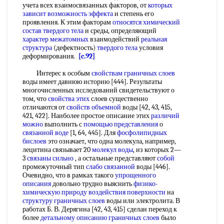
учета всех взаимосвязанных факторов, от
которых
зависит
возможность эффекта
и степень его
проявления. К этим факторам
относятся химический
состав
твердого тела
и среды, определяющий
характер межатомных
взаимодействий
реальная
структура
(дефектность)
твердого тела
условия
деформирования.
[c.92]
Интерес к особым
свойствам граничных слоев
воды имеет давнюю историю [444]. Результаты
многочисленных исследований свидетельствуют о
том, что
свойства этих
слоев существенно
отличаются от
свойств объемной
воды [42, 43, 415,
421, 422]. Наиболее простое описание этих
различий
можно
выполнить с
помощью представления
о
связанной воде
[1, 64, 445]. Для
фосфолипидных
бислоев
это означает, что одна молекула, например,
лецитина связывает 20
молекул воды
, из которых 2—
3
связаны сильно
, а остальные представляют
собой
промежуточный тип
слабо связанной
воды [446].
Очевидно, что в рамках такого
упрощенного
описания
довольно трудно выяснить
физико-
химическую природу
воздействия поверхности
на
структуру граничных слоев
воды или электролита. В
работах Б. В. Дерягина [42, 43, 415] сделан переход к
более
детальному описанию
граничных слоев
было