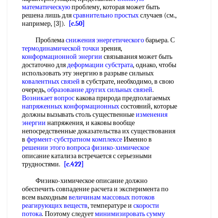
математическую
проблему, которая может быть
решена лишь для
сравнительно простых
случаев (см.,
например, [3]).
[c.50]
Проблема
снижения энергетического
барьера. С
термодинамической точки
зрения,
конформационной энергии
связывания может быть
достаточно для
деформации субстрата
, однако, чтобы
использовать эту энергию в разрыве сильных
ковалентных связей
в субстрате, необходимо, в свою
очередь,
образование других
сильных связей
.
Возникает вопрос
какова природа предполагаемых
напряженных конформационных
состояний, которые
должны вызывать столь существенные
изменения
энергии
напряжения, и каковы вообще
непосредственные доказательства их существования
в
фермент-субстратном комплексе
Именно в
решении этого
вопроса физико-химическое
описание катализа встречается с серьезными
трудностями.
[c.422]
Физико-химическое описание должно
обеспечить совпадение расчета и эксперимента по
всем выходным
величинам массовых
потоков
реагирующих веществ
, температуре и
скорости
потока
. Поэтому следует
минимизировать
сумму