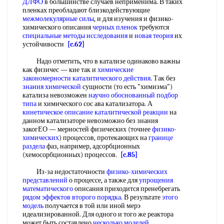
ДЛФО
в большинстве случаев неприменима. В таких
пленках преобладают близкодействующие
межмолекулярные силы
, и для изучения и физико-
химического описания
черных пленок
требуются
специальные методы исследования
и
новая теория
их
устойчивости
[c.62]
Надо отметить, что в катализе одинаково важны
как физичес — кие так и
химические
закономерности
каталитического действия
. Так без
знания химической
сущности (то есть "химизма")
катализа невозможен
научно обоснованный
подбор
типа
и химического сос ава катализатора. А
кинетическое описание
каталитической реакции
на
данном катализаторе невозможно без знания
закогЕО — мерностей физических (точнее
физико-
химических
) процессов, протекающих на
границе
раздела
фаз, например, адсорбционных
(хемосорбционных) процессов.
[c.85]
Из-за недостаточности
физико-химических
представлений
о процессе, а также для
упрощения
математического
описания приходится пренебрегать
рядом эффектов
второго порядка
. В результате
этого
модель
получается в той или иной мерэ
идеализированной. Для одного и того же реактора
может быть составлено
несколько моделей
,