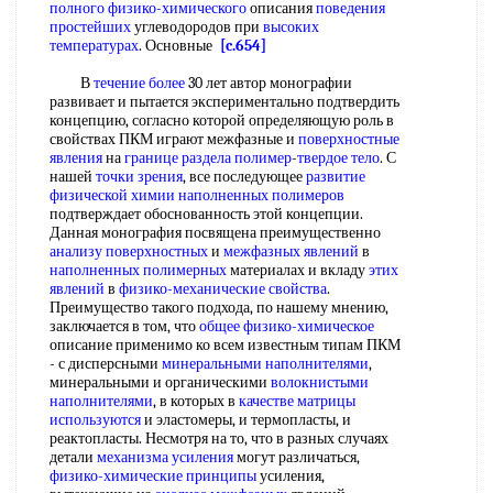
полного физико-химического
описания
поведения
простейших
углеводородов при
высоких
температурах
. Основные
[c.654]
В
течение более
30 лет автор монографии
развивает и пытается экспериментально подтвердить
концепцию, согласно которой определяющую роль в
свойствах ПКМ играют межфазные и
поверхностные
явления
на
границе раздела полимер
-
твердое тело
. С
нашей
точки зрения
, все последующее
развитие
физической химии
наполненных полимеров
подтверждает обоснованность этой концепции.
Данная монография посвящена преимущественно
анализу поверхностных
и
межфазных явлений
в
наполненных полимерных
материалах и вкладу
этих
явлений
в
физико-механические свойства
.
Преимущество такого подхода, по нашему мнению,
заключается в том, что
общее физико-химическое
описание применимо ко всем известным типам ПКМ
- с дисперсными
минеральными наполнителями
,
минеральными и органическими
волокнистыми
наполнителями
, в которых в
качестве матрицы
используются
и эластомеры, и термопласты, и
реактопласты. Несмотря на то, что в разных случаях
детали
механизма усиления
могут различаться,
физико-химические принципы
усиления,