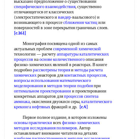
высказано предположение о существовании
специфического взаимодействия
, существенно
отличающегося от классических
(электростатического и
вандер
-ваальсового) и
возникающего в процессе
сближения частиц
или
поверхностей в зоне перекрытия граничных слоев.
[c.161]
Монография посвящена одной из самых
актуальных проблем
современной химической
технологии — расчету
аппаратуры каталитических
процессов
на
основе количественного
описания
физико-химических явлений в реакторах. В книге
подробно
рассмотрены теория
и
методы расчета
химических
реакторов для
контактных процессов
,
вопросы использования
математического
моделирования
и
методов теории подобия
при
оптимальном проектировании
и проектировании
конкретных аппаратов для
процессов синтеза
аммиака
, окисления двуокиси серы,
каталитического
крекинга нефтяных
фракций и др.
[c.4]
Первое полное издание, в котором изложены
основы практически
всех
физико-химических
методов исследования полимеров
. Автор
останавливает внимание читателя на деталях
наиболее распространенных
методик исследования
,