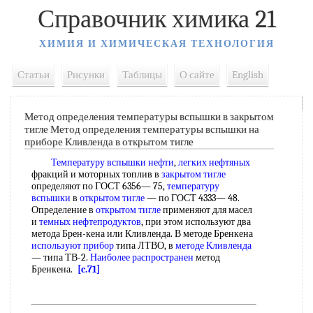
Справочник химика 21
ХИМИЯ И ХИМИЧЕСКАЯ ТЕХНОЛОГИЯ
Статьи
Рисунки
Таблицы
О сайте
English
Метод определения температуры вспышки в закрытом
тигле Метод определения температуры вспышки на
приборе Кливленда в открытом тигле
Температуру вспышки нефти
,
легких нефтяных
фракций и моторных топлив в
закрытом тигле
определяют по ГОСТ 6356— 75,
температуру
вспышки
в
открытом тигле
— по ГОСТ 4333— 48.
Определение в
открытом тигле
применяют для масел
и
темных нефтепродуктов
, при этом используют два
метода Брен-кена или Кливленда. В методе Бренкена
используют прибор
типа ЛТВО, в
методе Кливленда
— типа ТВ-2.
Наиболее распространен
метод
Бренкена.
[c.71]