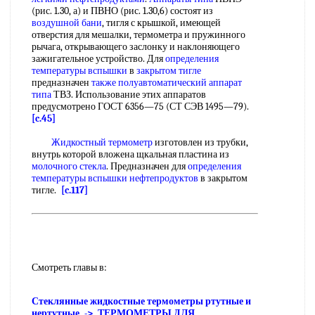
(рис. 1.30, а) и ПВНО (рис. 1.30,6) состоят из
воздушной бани
, тигля с крышкой, имеющей
отверстия для мешалки, термометра и пружинного
рычага, открывающего заслонку и наклоняющего
зажигательное устройство. Для
определения
температуры вспышки
в
закрытом тигле
предназначен
также полуавтоматический
аппарат
типа
ТВЗ. Использование этих аппаратов
предусмотрено ГОСТ 6356—75 (СТ СЭВ 1495—79).
[c.45]
Жидкостный термометр
изготовлен из трубки,
внутрь которой вложена щкальная пластина из
молочного стекла
. Предназначен для
определения
температуры вспышки нефтепродуктов
в закрытом
тигле.
[c.117]
Смотреть главы в:
Стеклянные жидкостные термометры ртутные и
нертутные -> ТЕРМОМЕТРЫ ДЛЯ