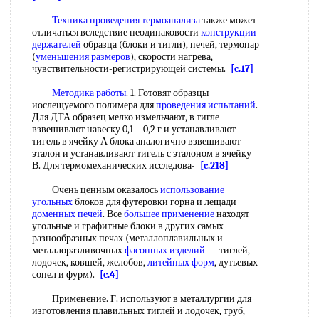
Техника проведения
термоанализа
также может
отличаться вследствие неодинаковости
конструкции
держателей
образца (блоки и тигли), печей, термопар
(
уменьшения размеров
), скорости нагрева,
чувствительности-регистрирующей системы.
[c.17]
Методика работы
. 1. Готовят образцы
иослещуемого полимера для
проведения испытаний
.
Для ДТА образец мелко измельчают, в тигле
взвешивают навеску 0,1—0,2 г и устанавливают
тигель в ячейку А блока аналогично взвешивают
эталон и устанавливают тигель с эталоном в ячейку
В. Для термомеханических исследова-
[c.218]
Очень ценным оказалось
использование
угольных
блоков для футеровки горна и лещади
доменных печей
. Все
большее применение
находят
угольные и графитные блоки в других самых
разнообразных печах (металлоплавильных и
металлоразливочных
фасонных изделий
— тиглей,
лодочек, ковшей, желобов,
литейных форм
, дутьевых
сопел и фурм).
[c.4]
Применение. Г. используют в металлургии для
изготовления плавильных тиглей и лодочек, труб,