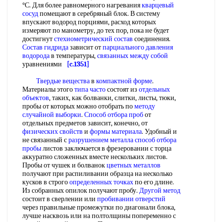
°С. Для более равномерного нагревания
кварцевый
сосуд
помещают в серебряный блок. В систему
впускают водород порциями, расход которых
измеряют по манометру, до тех пор, пока не будет
достигнут
стехиометрический состав
соединения.
Состав гидрида
зависит от
парциального давления
водорода
в температуры,
связанных между
собой
уравнениями
[c.1351]
Твердые вещества
в
компактной форме
.
Материалы этого
типа часто
состоят из
отдельных
объектов
, таких, как болванки, слитки, листы, тюки,
пробы от которых можно отобрать по
методу
случайной выборки
.
Способ отбора проб
от
отдельных предметов зависит, конечно, от
физических свойств
и
формы материала
. Удобный и
не связанный с
разрушением металла
способ отбора
пробы
листов заключается в фрезеровании с торца
аккуратно сложенных вместе нескольких листов.
Пробы от чушек и болванок
цветных металлов
получают при распиливании образца на несколько
кусков в строго
определенных точках
по его длине.
Из собранных опилок получают пробу.
Другой метод
состоит в сверлении или
пробивании отверстий
через правильные промежутки по диагонали блока,
лучше насквозь или на полтолщины попеременно с