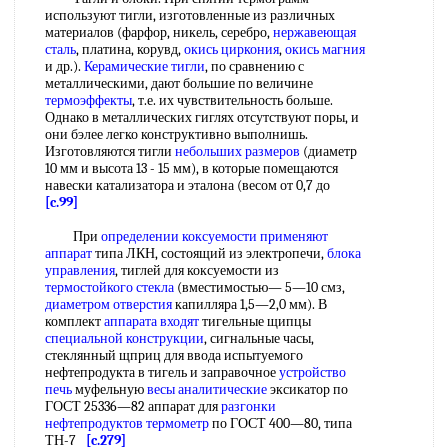
используют тигли, изготовленные из различных
материалов (фарфор, никель, серебро,
нержавеющая
сталь
, платина, корувд,
окись циркония
,
окись магния
и др.).
Керамические тигли
, по сравнению с
металлическими, дают большие по величине
термоэффекты
, т.е. их чувствительность больше.
Однако в металлических гиглях отсутствуют поры, и
они бэлее легко конструктивно выполнишь.
Изготовляются тигли
небольших размеров
(диаметр
10 мм и высота 13 - 15 мм), в которые помещаются
навески катализатора и эталона (весом от 0,7 до
[c.99]
При
определении коксуемости
применяют
аппарат
типа ЛКН, состоящий из электропечи,
блока
управления
, тиглей для коксуемости из
термостойкого стекла
(вместимостью— 5—10 смз,
диаметром отверстия
капилляра 1,5—2,0 мм). В
комплект
аппарата входят
тигельные щипцы
специальной конструкции
, сигнальные часы,
стеклянный щприц для ввода испытуемого
нефтепродукта в тигель и заправочное
устройство
печь
муфельную
весы аналитические
эксикатор по
ГОСТ 25336—82 аппарат для
разгонки
нефтепродуктов термометр
по ГОСТ 400—80, типа
ТН-7
[c.279]