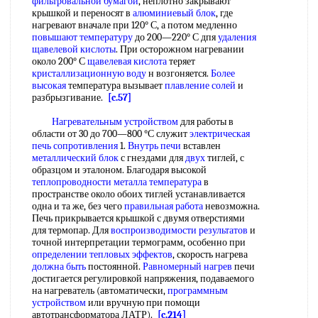
фильтровальной бумагой
, неплотно закрывают
крышкой и переносят в
алюминиевый блок
, где
нагревают вначале при 120° С, а потом медленно
повышают температуру
до 200—220° С дпя
удаления
щавелевой кислоты
. При осторожном нагревании
около 200° С
щавелевая кислота
теряет
кристаллизационную воду
н возгоняется.
Более
высокая
температура вызывает
плавление солей
и
разбрызгивание.
[c.57]
Нагревательным устройством
для работы в
области от 30 до 700—800 °С служит
электрическая
печь сопротивления
1.
Внутрь печи
вставлен
металлический блок
с гнездами для
двух
тиглей, с
образцом и эталоном. Благодаря высокой
теплопроводности металла температура
в
пространстве около обоих тиглей устанавливается
одна и та же, без чего
правильная работа
невозможна.
Печь прикрывается крышкой с двумя отверстиями
для термопар. Для
воспроизводимости результатов
и
точной интерпретации термограмм, особенно при
определении тепловых эффектов
, скорость нагрева
должна быть
постоянной.
Равномерный нагрев
печи
достигается регулировкой напряжения, подаваемого
на нагреватель (автоматически,
программным
устройством
или вручную при помощи
автотрансформатора ЛАТР).
[c.214]