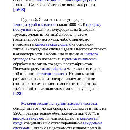
топлива. См. также Углеграфитовые материалы.
[c.608]
Группа-5. Сюда относится углерод с
температурой плавления
около 4000 °С. В
продажу
поступают
изделия и полуфабрикаты (палочки,
трубки,, блоки, пластины) либо из чистого
графитизироваиного угля, либо с примесью
глинозема в
качестве связующего
(в основном
тигли). В последнем случае изделия несколько теряют
в огнеупорности. Небольшие изделия из
чистого
углерода
можно изготовить
путем механической
обработки не очень-твердых полуфабрикатов.
Получающиеся
таким образом
материалы все же-в
той или иной
степени пористы
. Их или можно
рассматривать как газонепроницаемые , или не
считать таковыми в зависимости от конкретных
требований, предъявляемых к материалу изделия.
[c.23]
Металлический нептуний
высокой чистоты
,
очищенный от пленки оксида, взвешивают в тигле из
Y2O3, предварительно обезгаженном при 850 °С в
высоком вакууме
. Тигель помещают в
кварцевый
сосуд
, соединенный с откалиброванной
вакуумной
системой
. Тигель с веществом откачивают при 800