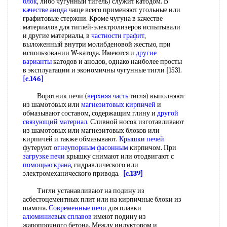
блок
, либо чугунный тигель) служит катодом. В
качестве анода
чаще всего применяют угольные или
графитовые стержни. Кроме чугуна в качестве
материалов для тиглей-электролизеров испытывали
и другие материалы, в
частности графит
,
выложенный внутри молибденовой жестью, при
использовании W-катода. Имеются и
другие
варианты
катодов и анодов, однако наиболее просты
в эксплуатации и экономичны чугунные тигли [1531.
[c.146]
Воротник печи (
верхняя часть
тигля) выполняют
из шамотовых или
магнезитовых кирпичей
и
обмазывают составом, содержащим глину и
другой
связующий материал
. Сливной носок изготавливают
из шамотовых или магнезитовых блоков или
кирпичей и также обмазывают.
Крышки печей
футеруют
огнеупорным фасонным
кирпичом. При
загрузке печи
крышку снимают или отодвигают с
помощью крана
, гидравлического или
электромеханического привода.
[c.139]
Тигли устанавливают на подину из
асбестоцементных плит или на кирпичные блоки из
шамота.
Современные печи
для плавки
алюминиевых сплавов
имеют подину из
жаропрочного бетона. Между индуктором и