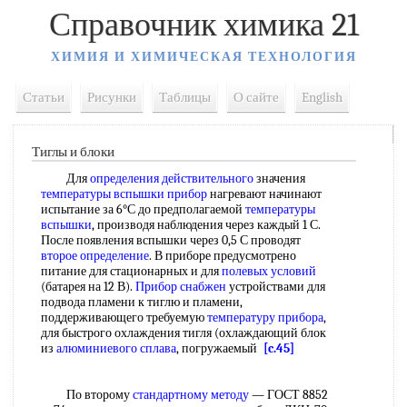
Справочник химика 21
ХИМИЯ И ХИМИЧЕСКАЯ ТЕХНОЛОГИЯ
Статьи
Рисунки
Таблицы
О сайте
English
Тиглы и блоки
Для
определения действительного
значения
температуры вспышки прибор
нагревают начинают
испытание за 6°С до предполагаемой
температуры
вспышки
, производя наблюдения через каждый 1 С.
После появления вспышки через 0,5 С проводят
второе определение
. В приборе предусмотрено
питание для стационарных и для
полевых условий
(батарея на 12 В).
Прибор снабжен
устройствами для
подвода пламени к тиглю и пламени,
поддерживающего требуемую
температуру прибора
,
для быстрого охлаждения тигля (охлаждающий блок
из
алюминиевого сплава
, погружаемый
[c.45]
По второму
стандартному методу
— ГОСТ 8852