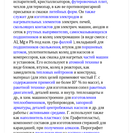
испарителей, кристаллизаторов,
футеровочных плит
,
чехлов для термопар, в кач-ве противопригарной
присыпки и смазки
литейных форм
. Он
также
служит
для
изготовления электродов
и
нагревательных элементов
электрич. печей,
скользящих контактов
для электрич. машин, анодов и
сеток в
ртутных выпрямителях
,
самосмазывающихся
подшипников
и колец электромашин (в виде смеси с
А1, Mg и РЬ под назв. гра-
фаллой
), вкладышей для
подшипников скольжения
, втулок для
поршневых
штоков
, уплотнительных колец для насосов и
компрессоров, как смазка для нагретых
частей машин
и установок. Его используют в
атомной технике
в
виде блоков, втулок, колец в реакторах, как
замедлитель
тепловых нейтронов
и конструкц.
материал (для этих целей применяют чистый Г. с
содержанием примесей
не более 10" % по массе), в
ракетной технике
-для изготовления сопел
ракетных
двигателей
, деталей внеш. и внутр. теплозащиты и
др., в хим. машиностроении-для
изготовления
теплообменников
, трубопроводов,
запорной
арматуры
,
деталей центробежных насосов
и др. для
работы с
активными средами
. Г. используют также
как
наполнитель пластмасс
(см. Графитопласты),
компонент составов для изготовления стержней для
карандашей, при
получении алмазов
. Пирографит
наносится в
виде покрытия
на
частицы ядерного