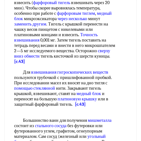
взвесить (
фарфоровый тигель
взвешивать через 20
мин). Чтобы скорее выровнялась температура,
особенно при работе с
фарфоровым тиглем
,
медный
блок
микроэксикатора
через несколько
минут
заменить другим
. Тигель с крышкой перенести на
чашку весов пинцетом с никелевыми или
платиновыми концами и взвесить.
Точность
взвешивания
0,001 мг. Затем тигель поставить на
тетрадь перед весами и внести в него микрошпателем
2—5 мг исследуемого вещества. Осторожно
сверху
вниз
обмести
тигель кисточкой из шерсти куницы.
[c.43]
Для
взвешивания гигроскопических веществ
пользуются трубочкой с пришлифованной пробкой.
При исследовании масел их вносят на дно тигля с
помощью стеклянной
нити. Закрывают тигель
крышкой, взвешивают, ставят на
медный блок
и
переносят на большую
платиновую крышку
или в
защитный фарфоровый тигель.
[c.43]
Большинство ванн для получения
мишметалла
состоит из
стального сосуда
без футеровки или
футерованного углем, графитом, огнеупорным
материалом. Сам сосуд (железный или
угольный