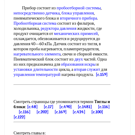
Прибор состоит из
пробоотборной системы
,
непосредственно датчика
,
блока управления
,
пневматического блока и
вторичного прибора
.
Пробоотборная система
состоит из фильтров,
холодильника,
редуктора давления
жидкости, где
продукт очищается от
механических примесей
,
охлаждается, обезвоживается и редуцируется до
давления 40—60 кПа. Датчик состоит из тигля, в
котором проба нагревается, пламепреградителя,
нагревательного элемента
, свечи и сборной емкости.
Пневматический блок состоит из
двух
частей. Одна
из них предназначена для
образования искры
и
установки длительности
цикла, а
вторая служит
для
управления температурой
нагрева продукта.
[c.159]
Смотреть страницы где упоминается термин
Тиглы и
блоки
:
[c.48]
[c.17]
[c.490]
[c.1481]
[c.116]
[c.116]
[c.202]
[c.169]
[c.424]
[c.100]
[c.122]
Смотреть главы в: