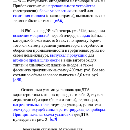
—74 — коксуемость определяют на приборе ЛКН-70.
Прибор состоит из
нагревательного устройства
(электропечи),
блока управления
и тиглей для
сжигания топлива
(с капиллярами), выполненных из
термостойкого стекла.
[c.66]
В 1961 г. завод № 524, теперь уже ЧЭЗ, завершил
освоение мощностей
первой очереди,
выдав
5,3 тыс. т
катодных блоков вместо 5 тыс. т по проекту. Кроме
того, он к этому времени удовлетворял потребности
оборонной промышленности в графитовых рулях по
своей номенклатуре,
выпускал продукцию
для
атомной промышленности
в виде заготовок для
тиглей и химических пластин-анодов, а также
фасонную продукцию на сумму 450 тыс. руб. Все это
составило объем валового выпуска в 3,0 млн. руб.
[c.95]
Основными узлами установок для ДТА,
характеристика которых приведена в табл. 3, служат
держатели образцов (блоки и тигли), термопары,
нагревательные печи
, терморегуляторы, усилители
электродвижущей силы
и
регистрирующие приборы
.
Принципиальная схема установки
для ДТА
приведена на рис. 3.
[c.9]
Держатели образцов. Материал для