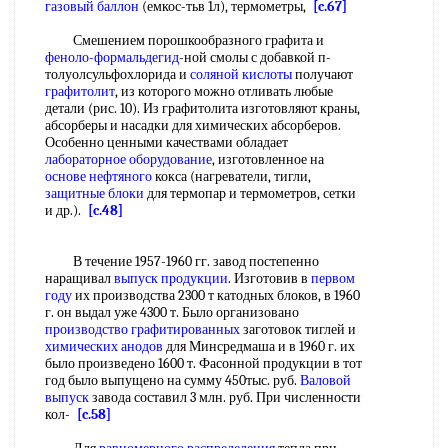
газовый баллон
(емкос-тьв 1л), термометры,
[c.67]
Смешением порошкообразного графита и
феноло-формальдегид
-ной смолы с добавкой п-
толуолсульфохлорида и
соляной кислоты
получают
графитолит
, из которого можно отливать любые
детали (рис. 10). Из графитолита изготовляют краны,
абсорберы и насадки для химических абсорберов.
Особенно ценными качествами обладает
лабораторное оборудование
, изготовленное на
основе нефтяного
кокса (нагреватели, тигли,
защитные блоки
для термопар и термометров, сетки
и др.).
[c.48]
В течение 1957-1960 гг. завод постепенно
наращивал
выпуск продукции
. Изготовив в
первом
году
их производства 2300 т катодных блоков, в 1960
г. он выдал уже 4300 т. Было организовано
производство графитированных
заготовок тиглей и
химических анодов
для Минсредмаша и в 1960 г. их
было произведено 1600 т. Фасонной продукции в тот
год было выпущено на сумму 450тыс. руб.
Валовой
выпуск
завода составил 3 млн. руб. При численности
кол-
[c.58]