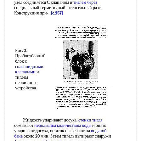
узел соединяется С клапаном и
тиглем через
специальный герметичный штепсельный разт .
Конструкция при-
[c.257]
Рис. 3.
Пробоотборный
блок с
соленоидными
клапанами
и
тиглем
первичного
устройства.
Жидкость упаривают досуха,
стенки тигля
обмывают
небольшим количеством воды
и опять
упаривают досуха, остаток нагревают на
водяной
бане
около 20 мин. Затем тигель вытирают снаружи