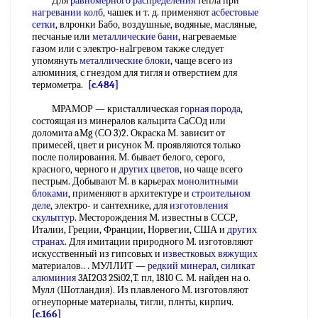
Для
равномерного распределения
тепла при
нагревании колб
, чашек и т. д. применяют
асбестовые
сетки
, влронки Бабо, воздушные, водяные, масляные,
песчаные или
металлические бани
, нагреваемые
газом или с электро-на1гревом также следует
упомянуть
металлические блоки
, чаще всего из
алюминия, с гнездом для тигля и отверстием для
термометра.
[c.484]
МРАМОР — кристаллическая
горная порода
,
состоящая из минералов кальцита СаСОд или
доломита aMg (СО 3)2. Окраска М. зависит от
примесей, цвет и рисунок М. проявляются только
после полирования. М. бывает белого, серого,
красного, черного н
других цветов
, но чаще всего
пестрым. Добывают М. в карьерах
монолитными
блоками
, применяют в архитектуре и
строительном
деле
, электро- и сантехнике, для
изготовления
скульптур
. Месторождения М. известны в СССР,
Италии, Греции, Франции, Норвегии, США и
других
странах
. Для имитации природного М. изготовляют
искусственный из гипсовых и
известковых вяжущих
материалов.. . МУЛЛИТ —
редкий минерал
,
силикат
алюминия
3AI2O3 2Si02,T. пл, 1810 С. М. найден на о.
Мулл (Шотландия). Из плавленого М. изготовляют
огнеупорные материалы, тигли, плнты, кирпич.
[c.166]