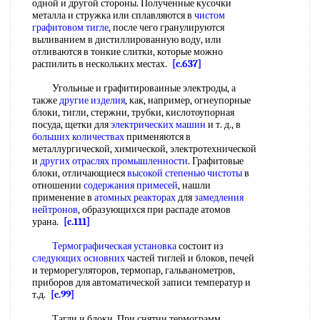
одной и другой стороны. Полученные кусочки
металла и стружка или сплавляются в
чистом
графитовом тигле
, после чего гранулируются
выливанием в дистиллированную воду, или
отливаются в тонкие слитки, которые можно
распилить в нескольких местах.
[c.637]
Угольные и графитироваиные электроды, а
также
другие изделия
, как, например, огнеупорные
блоки, тигли, стержни, трубки, кислотоупорная
посуда, щетки для
электрических машин
и т. д., в
больших количествах
применяются в
металлургической, химической, электротехнической
и
других отраслях промышленности
. Графитовые
блоки, отличающиеся
высокой степенью чистоты
в
отношении
содержания примесей
, нашли
применение в
атомных реакторах
для
замедления
нейтронов
, образующихся при распаде атомов
урана.
[c.111]
Термографическая установка
состоит из
следующих основних
частей тиглей и блоков, печей
и терморегуляторов, термопар, гальванометров,
приборов для автоматической записи температур и
т.д.
[c.99]
Тагли и блоки. При снятии термограмм