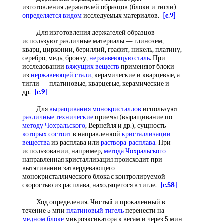
изготовления держателей образцов (блоки и тигли)
определяется видом
исследуемых материалов.
[c.9]
Для изготовления держателей образцов
используют различные материалы — глинозем,
кварц, цирконии, бериллий, графит, никель, платину,
серебро, медь, бронзу,
нержавеющую сталь
. При
исследовании
вяжущих веществ
применяют блоки
из
нержавеющей стали
, керамические и кварцевые, а
тигли — платиновые, кварцевые, керамические и
др.
[c.9]
Для
выращивания монокристаллов
используют
различные технические
приемы (выращивание по
методу Чохральского
, Вернейля и др.), сущность
которых состоит
в направленной
кристаллизации
вещества
из расплава или
раствора-расплава
. При
использовании, например,
метода Чохральского
направленная кристаллизация происходит при
вытягивании затвердевающего
монокристаллического блока с контролируемой
скоростью из расплава, находящегося в тигле.
[c.58]
Ход определения. Чистый и прокаленный в
течение 5 мпи
платиновый тигель
перенести на
медном блоке
микроэксикатора к весам и через 5 мин