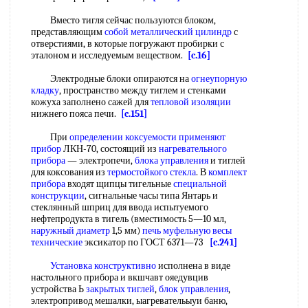
Вместо тигля сейчас пользуются блоком,
представляющим
собой
металлический цилиндр
с
отверстиями, в которые погружают пробирки с
эталоном и исследуемым веществом.
[c.16]
Электродные блоки опираются на
огнеупорную
кладку
, пространство между тиглем и стенками
кожуха заполнено сажей для
тепловой изоляции
нижнего пояса печи.
[c.151]
При
определении коксуемости
применяют
прибор
ЛКН-70, состоящий из
нагревательного
прибора
— электропечи,
блока управления
и тиглей
для коксования из
термостойкого стекла
. В
комплект
прибора
входят щипцы тигельные
специальной
конструкции
, сигнальные часы типа Янтарь и
стеклянный шприц для ввода испытуемого
нефтепродукта в тигель (вместимость 5—10 мл,
наружный диаметр
1,5 мм)
печь муфельную
весы
технические
эксикатор по ГОСТ 6371—73
[c.241]
Установка конструктивно
исполнена в виде
настольного прибора и вкшчавт ояедувцив
устройства Ь
закрытых тиглей
,
блок управления
,
электропривод мешалки, ыагревательыуи баню,