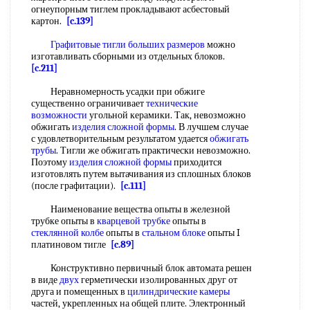
огнеупорным тиглем прокладывают асбестовый
картон.
[c.139]
Графитовые тигли
больших размеров
можно
изготавливать сборными из отдельных блоков.
[c.211]
Неравномерность усадки при обжиге
существенно ограничивает
технические
возможности
угольной керамики. Так, невозможно
обжигать
изделия сложной формы
. В лучшем случае
с удовлетворительным результатом удается
обжигать
трубы
. Тигли же обжигать практически невозможно.
Поэтому
изделия сложной формы
приходится
изготовлять путем вытачивания из сплошных блоков
(после графитации).
[c.111]
Наименование вещества опыты в железной
трубке опыты в
кварцевой трубке
опыты в
стеклянной колбе
опыты в
стальном блоке
опыты I
платиновом тигле
[c.89]
Конструктивно первичный блок автомата решен
в виде
двух
герметически изолированных друг от
друга и помещенных в
цилиндрические камеры
частей, укрепленных на общей плите. Электронный