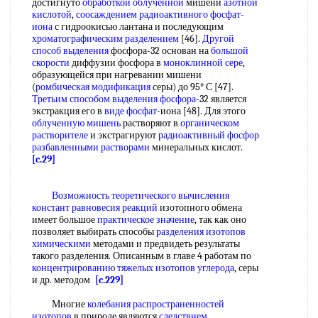
достигнуто
обработкой облученной
мишени
азотной
кислотой
,
соосаждением радиоактивного
фосфат-
иона
с гидроокисью лантана и последующим
хроматографическим разделением
[46].
Другой
способ выделения
фосфора-32 основан на
большой
скорости
диффузии фосфора в
моноклинной сере
,
образующейся при нагревании мишени
(
ромбическая модификация
серы) до 95° С [47].
Третьим способом
выделения фосфора
-32 является
экстракция его в
виде фосфат
-иона [48]. Для этого
облученную мишень
растворяют в
органическом
растворителе
и экстрагируют
радиоактивный фосфор
разбавленными растворами
минеральных кислот.
[c.29]
Возможность теоретического
вычисления
констант равновесия реакций
изотопного обмена
имеет большое
практическое значение
, так как оно
позволяет выбирать способы
разделения изотопов
химическими
методами и предвидеть результаты
такого разделения. Описанным в главе 4 работам по
концентрированию тяжелых
изотопов углерода
, серы
и др. методом
[c.229]
Многие
колебания распространенностей
изотопов
в природе являются
следствием