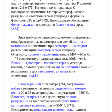
ацетон-дейтероацетон на колонке порапака Р длиной
всего 2,5 м [71]. На колонках с порапаком Q
наблюдалось частичное газохроматографическое
разделение изотопов серы и углерода в форме их
фторидов СРе и Ср4 [72], Происходило обогащение
более тяжелыми
изотопами в
более легких
фрак-
[c.39]
Зная требуемое разрешение, можно практически
подобрать нужные параметры для щелей
ионного
источника
и приемника при
регистрации методом
раскомпенсации
изотопов серы
и углерода.
Очевидно,
полному разделению
пиков М64—66 и 45
—44 соответствует разрешающая сила М65 и 44,5.
Величины дисперсий
изотопов серы
и углерода
близки, поэтому одну и ту же
щель источника
можно
использовать для
изотопного анализа
этих
элементов.
[c.63]
В
более ранней
литературе [741, 742]
можно
найти
сведения о частичном
разделении изотопов
неона
20 и 22 на активированном угле нри —196° С.
В
последнее время
было достигнуто
полное
разделение
их на протравленных
стеклянных
капиллярных колонках
при —250° С [743].
Эксперименты
показывают возможность
полного