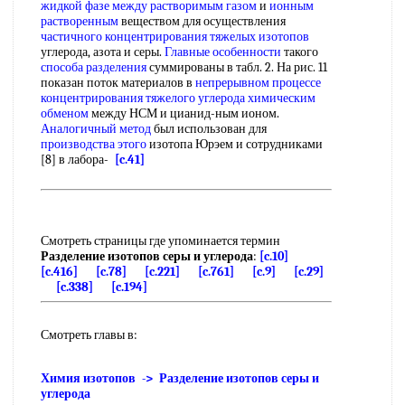
жидкой фазе между
растворимым газом
и
ионным
растворенным
веществом для осуществления
частичного концентрирования
тяжелых изотопов
углерода, азота и серы.
Главные особенности
такого
способа разделения
суммированы в табл. 2. На рис. 11
показан поток материалов в
непрерывном процессе
концентрирования тяжелого
углерода химическим
обменом
между НСМ и цианид-ным ионом.
Аналогичный метод
был использован для
производства этого
изотопа Юрэем и сотрудниками
[8] в лабора-
[c.41]
Смотреть страницы где упоминается термин
Разделение изотопов серы и углерода
:
[c.10]
[c.416]
[c.78]
[c.221]
[c.761]
[c.9]
[c.29]
[c.338]
[c.194]
Смотреть главы в:
Химия изотопов -> Разделение изотопов серы и
углерода