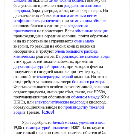
элементов
оказался
химический обмен
. Поэтому он
был успешно применен для
разделения изотопов
водорода
, бора, углерода, азота, кислорода и серы. Но
для элементов с более
высоким атомным весом
коэффициенты разделения
при
химическом обмене
слишком близки к единице, и
разделения
практически
не происходит. Если
обменные реакции
,
происходяидие в середине колонки, почти обратимы
и на их протекание затрачивается
очень мало
энергии, то реакщш на обоих концах колонки
необратимы и требуют
очень большого
расхода
химических
реагентов. В
производстве тяжелой воды
этих трудностей можно избежать, применив
двухтемпературный процесс
, при котором флегма
получается в соседней колонке при температуре,
отличной от
температуры первой
колонки. Но этот л
етод требует установки вчетверо
большего размера
.
Флегма оказывается особенно экономичной, если она
создает продукты, имеющие сбыт, такие, как Н9504,
получающаяся при обогащении
обменом между
N0 и
НКЮз, или
электролитические водород
и кислород,
образующиеся на заводе по
производству тяжелой
воды
в Трейле,
[c.363]
Уран серебристо-
белый металл
,
удельного веса
19,05 с
температурой плавления
И30°. На воздухе в
виде тонкой пыли он самовозгорается, образуя иОд.