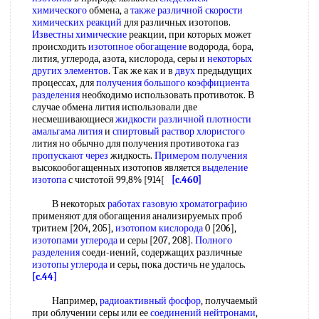
химического
обмена, а
также различной
скорости
химических реакций
для различных изотопов.
Известны химические
реакции, при которых может
происходить
изотопное обогащение
водорода, бора,
лития, углерода, азота, кислорода, серы и
некоторых
других элементов
. Так же как и в
двух
предыдущих
процессах, для
получения большого
коэффициента
разделения
необходимо использовать противоток. В
случае обмена лития использовали две
несмешивающиеся
жидкости различной плотности
амальгама лития
и
спиртовый раствор хлористого
лития но обычно для получения противотока газ
пропускают через
жидкость.
Примером получения
высокообогащенных изотопов является
выделение
изотопа
с чистотой 99,8% [914[
[c.460]
В некоторых
работах газовую хроматографию
применяют для обогащения анализируемых проб
тритием [204, 205],
изотопом кислорода
0 [206],
изотопами углерода
и серы [207, 208].
Полного
разделения
соеди-иений, содержащих различные
изотопы углерода
и серы, пока достичь не удалось.
[c.44]
Например,
радиоактивный фосфор
, получаемый
при облучении серы или ее
соединений нейтронами
,