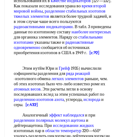
использования их в
качестве индикаторов
[127—132].
Как показали исследования урана во
время второй
мировой войны
,
разделение стабильных изотопов
тяжелых элементов
является более трудной задачей, и
в этом случае чаше всего пользуются
радиоактивными индикаторами
. В табл. 3 приведены
данные по изотопному составу
наиболее интересных
для органика элементов. Наряду со
стабильными
изотопами
указаны также и
радиоактивные
одновременно
сообщается об источниках
приобретения изотопов в США в 1949 г.
[c.92]
Этим иутйм Юри и
Грейф
1935) вычислили
оэфициенты разделения для
ряда реакций
-изотолного обмена
легких элементов
раньше, чем.
об этих изотопах было что-либо известно роме их
атомных весов
. Эти расчеты легли в основу
последовавших вслед за этим успешных работ по
разделению изотопов азота
, углерода,
ислорода
и
серы.
[c.432]
Аналогичный
эффект наблюдался
и при
разделении полярных
молекул ацетона
и
дейтероацетона. При
исследовании жидких
изотопных пар в
области температур
320—450°
удалось разделить циклогексан-дейтероциклогексан,