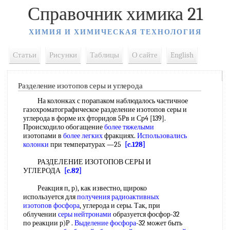
Справочник химика 21
ХИМИЯ И ХИМИЧЕСКАЯ ТЕХНОЛОГИЯ
Статьи
Рисунки
Таблицы
О сайте
English
Разделение изотопов серы и углерода
На колонках с порапаком наблюдалось частичное
газохроматографическое разделение изотопов серы и
углерода в форме их фторидов 5Рв и Ср4 [139].
Происходило обогащение
более тяжелыми
изотопами в
более легких
фракциях.
Использовались
колонки
при температурах —25
[c.128]
РАЗДЕЛЕНИЕ ИЗОТОПОВ СЕРЫ И
УГЛЕРОДА
[c.82]
Реакция п, р), как известно, щироко
используется для
получения радиоактивных
изотопов фосфора
, углерода и серы. Так, при
облучении
серы нейтронами
образуется фосфор-32
по реакции р)Р .
Выделение фосфора
-32 может быть