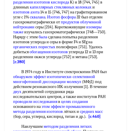
разделения изотопов кислорода
К) и 18 [744, 745] в
длинных
капиллярных стеклянных колонках
и
изотопов азота
14 и 15 [746, 747] на графитированном
угле с 1%
сквалана
.
Изотоп фосфора
32 был отделен
газохроматографически от
продуктов облученной
нейтронами
серы [214]. Короткоживущие
изомеры
также
изучались газохроматографически [748—750].
Наряду с этим
была
сделана попытка разделения
изотопов углерода и серы в форме F4 и SFg на
органических пористых
полиэфирах [751]. Удалось
добиться
обогащения изотопов
углерода 12 и 13 при
разделении окжси углерода [752] и метана [753].
[c.280]
В 1974 году в Институте спектроскопии РАН был
обнаружен эффект
изотопически-селективной
многофотонной диссоциации молекул
(МФД) под
действием резонансного ИК-излучения [1]. В течение
двух
десятилетий сотрудники ряда
исследовательских центров, а также институтов РАН
проводили исследования
в
целях создания
основанного на
этом эффекте
промышленного
метода разделения изотопов
лёгких и
средних масс
(бор, сера, углерод, кислород, титан и др.).
[c.460]
Наилучшим
методом разделения
легких