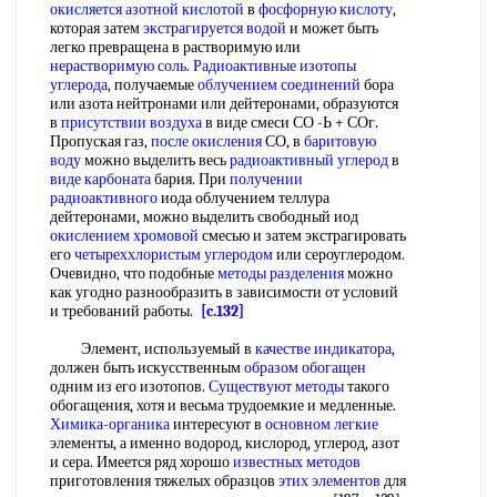
окисляется азотной кислотой
в
фосфорную кислоту
,
которая затем
экстрагируется водой
и может быть
легко превращена в растворимую или
нерастворимую соль
.
Радиоактивные изотопы
углерода
, получаемые
облучением соединений
бора
или азота нейтронами или дейтеронами, образуются
в
присутствии воздуха
в виде смеси СО -Ь + СОг.
Пропуская газ,
после окисления
СО, в
баритовую
воду
можно выделить весь
радиоактивный углерод
в
виде карбоната
бария. При
получении
радиоактивного
иода облучением теллура
дейтеронами, можно выделить свободный иод
окислением хромовой
смесью и затем экстрагировать
его
четыреххлористым углеродом
или сероуглеродом.
Очевидно, что подобные
методы разделения
можно
как угодно разнообразить в зависимости от условий
и требований работы.
[c.132]
Элемент, используемый в
качестве индикатора
,
должен быть искусственным
образом обогащен
одним из его изотопов.
Существуют методы
такого
обогащения, хотя и весьма трудоемкие и медленные.
Химика-органика
интересуют в
основном легкие
элементы, а именно водород, кислород, углерод, азот
и сера. Имеется ряд хорошо
известных методов
приготовления тяжелых образцов
этих элементов
для