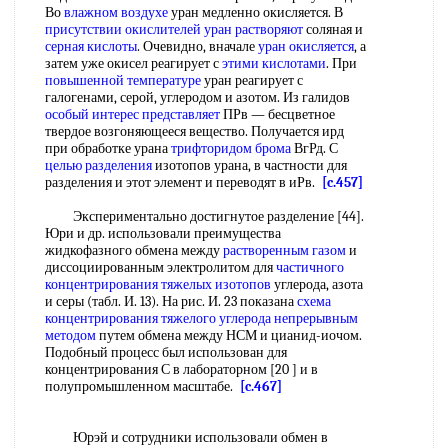
Во
влажном воздухе
уран медленно окисляется. В
присутствии окислителей
уран растворяют
соляная и
серная кислоты
. Очевидно, вначале
уран окисляется
, а
затем уже окисел реагирует с
этими кислотами
. При
повышенной температуре
уран реагирует с
галогенами, серой, углеродом и азотом. Из галидов
особый интерес представляет
ПРв — бесцветное
твердое возгоняющееся вещество. Получается ирд
при обработке урана
трифторидом брома
ВгРд. С
целью разделения
изотопов урана, в частности для
разделения и этот элемент и переводят в иРв.
[c.457]
Экспериментально достигнутое разделение [44].
Юри и др. использовали преимущества
жидкофазного обмена между
растворенным газом
и
диссоциированным электролитом для
частичного
концентрирования
тяжелых изотопов
углерода, азота
и серы (табл. И. 13). На рис. И. 23 показана
схема
концентрирования
тяжелого углерода
непрерывным
методом
путем обмена между НСМ и цианид-иочом.
Подобный процесс был использован для
концентрирования С в лабораторном [20 ] и в
полупромышленном масштабе.
[c.467]
Юрэй и сотрудники использовали обмен в