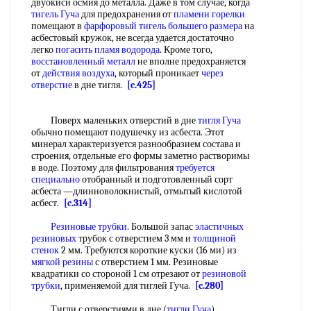
двуокиси осмия до металла. Даже в том случае, когда
тигель Гуча
для предохранения от
пламени горелки
помещают в
фарфоровый тигель
большего размера
на
асбестовый кружок, не всегда удается достаточно
легко
погасить
пламя водорода
. Кроме того,
восстановленный металл
не вполне предохраняется
от
действия воздуха
, который проникает
через
отверстие
в дне тигля.
[c.425]
Поверх маленьких отверстий в дне
тигля Гуча
обычно помещают подушечку из асбеста. Этот
минерал характеризуется разнообразием состава и
строения, отдельные его формы заметно растворимы
в воде. Поэтому для фильтрования
требуется
специально
отобранный и подготовленный сорт
асбеста —длинноволокнистый, отмытый кислотой
асбест.
[c.314]
Резиновые трубки
. Большой запас
эластичных
резиновых
трубок с отверстием 3 мм и
толщиной
стенок
2 мм. Требуются короткие куски (16 ми) из
мягкой резины
с отверстием 1 мм. Резиновые
квадратики со стороной 1 см отрезают от
резиновой
трубки
, применяемой для тиглей Гуча.
[c.280]
Тигли с отверстиями в дне (
тигли Гуча
)