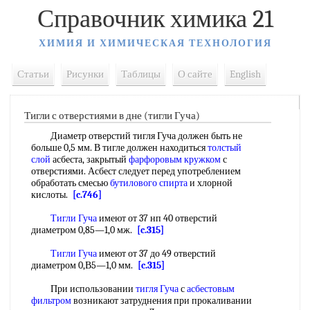
Справочник химика 21
ХИМИЯ И ХИМИЧЕСКАЯ ТЕХНОЛОГИЯ
Статьи
Рисунки
Таблицы
О сайте
English
Тигли с отверстиями в дне (тигли Гуча)
Диаметр отверстий тигля Гуча должен быть не
больше 0,5 мм. В тигле должен находиться
толстый
слой
асбеста, закрытый
фарфоровым кружком
с
отверстиями. Асбест следует перед употреблением
обработать смесью
бутилового спирта
и хлорной
кислоты.
[c.746]
Тигли Гуча
имеют от 37 нп 40 отверстий
диаметром 0,85—1,0 мж.
[c.315]
Тигли Гуча
имеют от 37 до 49 отверстий
диаметром 0,В5—1,0 мм.
[c.315]
При использовании
тигля Гуча
с
асбестовым
фильтром
возникают затруднения при прокаливании