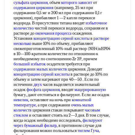
сульфата циркония
, объем
которого зависит
от
содержания циркония
(например, 25 мл при
содержании 0,5 мг и 200 мл при содержании 0,1 г
циркония), прибавляют 1 —2 капли перекиси
водорода. В присутствии титана вводят
избыточное
количество
чистой перекиси водорода, сохраняя ее в
растворе до
окончания процесса
осаждения.
Установив
концентрацию серной кислоты
в
растворе
несколько
выше 10% по объему, прибавляют
свежеприготовленный 10%-ный раствор (NH4)aHP04
в 10—100-кратном количестве по отношению к
необходимому по соотношению Zr 2Р, причем
больший избыток
осадителя требуется при
содержании малых количеств
циркония. Доводят
концентрацию серной кислоты
в растворе до 10% по
объему и затем нагревают при 40—50 . Если по
истечении
двух
часов выделяется значительный
осадок
фосфата циркония
, вводят
мацерированную
бумагу, дают отстояться и фильтруют. Если же осадок
невелик
, оставляют на ночь при
комнатной
температуре
, а при содержании
очень малых
количеств
циркония стакан покрывают
часовым
стеклом
и оставляют стоять на 2—3 дня. В том случае,
когда осадок необходимо исследовать,
фильтруют
через бумажный фильтр
, в противном случае для
фильтрования можно пользоваться
тиглем Гуча
,