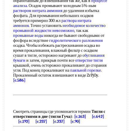
обработанным до взвешивания так же, как в
процессе
анализа
. Осадок промывают холодным 5%-ным
раствором нитрата аммония
до удаления избытка
фосфата. Для промывания небольших осадков
требуется примерно 300 жл
раствора нитрата
аммония
. Точно установить
необходимое количество
промывной
жидкости невозможно
, так как
промывные воды
никогда не бывают свободными от
фосфора вследствие
гидролитического разложения
осадка. Чтобы избежать растрескивания осадка во
время прокаливания, влажный фильтр с осадком
сушат в тигле, осторожно нагревают до
обугливания
бумаги
и затем, прикрыв почти все
отверстие тигля
крышкой, очень осторожно прокаливают до сгорания
угля. Под конец прокаливают на
паяльной горелке
.
Прокаленный остаток взвешивают в виде ZrPjOy.
[c.586]
Смотреть страницы где упоминается термин
Тигли с
отверстиями в дне (тигли Гуча)
:
[c.163]
[c.642]
[c.192]
[c.237]
[c.237]
[c.90]