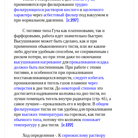
применяются при фильтровании
трудно
фильтрующихся
растворов кислого
и
щелочного
характера
через
асбестовый фильтр
под вакуумом и
при нормальном давлении.
[c.237]
С тиглями типа Гуча как платиновыми, так и
фарфоровыми, работа идет значительно быстрее.
Высушивание может быть сделано, как и при
применении обыкновенного тигля, или же каким-
либо другим удобным способом, не сопряженным с
риском потери, но при этом даже по окончании
высушивания нагревание
для
прокаливания осадка
должно быть
постепенным. При работе с этими
тиглями, в особенности при прокаливании
восстанавливающихся веществ,
следует избегать
проникновения в тигель газов пламени
через
отверстия
в дне тигля. До
некоторой степени
это
достигается надеванием колпачка на дно тигля, но
лучше помещать тигель внутри радиатора (стр. 45), а
самое лучшее—прокаливать его в муфеле. В
общем
фильтрующие
тигли не так удобны для прокаливания
при
высоких температурах
на горелках, как тигли
обычного типа
, потому что колпачок
понижает
температуру
у дна тигля.
[c.122]
Ход определения -. К
сернокислому раствору