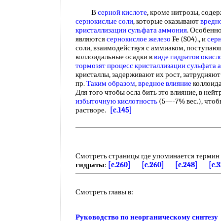
В
серной кислоте
, кроме нитрозы, соде
сернокислые соли
, которые оказывают
вредн
кристаллизации сульфата аммония
. Особенн
являются
сернокислое железо
Fe (S04)., и
сер
соли, взаимодействуя с аммиаком, поступаю
коллоидальные осадки в
виде гидратов
окисл
тормозят процесс
кристаллизации сульфата 
кристаллы, задерживают их рост, затрудняют 
пр.
Таким образом
,
вредное влияние
коллоида
Для того чтобы осла бить это влияние, в ней
избыточную кислотность
(5—-7% вес.), чтоб
растворе.
[c.145]
Смотреть страницы где упоминается термин
гидраты
:
[c.260]
[c.260]
[c.248]
[c.
Смотреть главы в:
Руководство по неорганическому синтезу