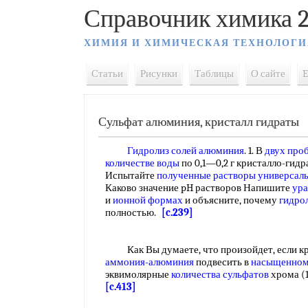
Справочник химика 2
ХИМИЯ И ХИМИЧЕСКАЯ ТЕХНОЛОГИ
Статьи
Рисунки
Таблицы
О сайте
E
Сульфат алюминия, кристалл гидраты
Гидролиз солей алюминия
. 1. В
двух
проб
количестве воды
по 0,1—0,2 г кристалло-гидр
Испытайте
полученные растворы
универсал
Каково значение pH растворов Напишите
ура
и
ионной формах
и объясните, почему
гидро
полностью.
[c.239]
Как Вы думаете, что произойдет, если кр
аммония-алюминия
подвесить в
насыщенном
эквимолярные
количества сульфатов
хрома (1
[c.413]