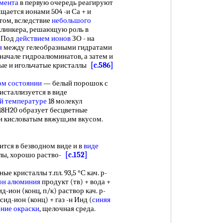
емента
в первую очередь реагируют
щается ионами 504 -и Са + и
том, вследствие
небольшого
линкера, решающую роль в
. Под
действием ионов
ЗО - на
я
между гелеобразными гидратами
начале гидроалюминатов, а затем и
ые и игольчатые кристаллы
[c.586]
ом состоянии
— белый порошок с
исталлизуется в виде
й температуре
18 молекул
 18Н20 образует бесцветные
 и кисловатым вяжуш,им вкусом.
дится в безводном виде и в
виде
ллы, хорошо раство-
[c.152]
ые кристаллы т.пл. 93,5 °С кач. р-
он алюминия
продукт (тв) + вода +
д-ион (конц, п/к) раствор кач. р-
сид-ион (конц) + газ -н Инд (
синяя
ние окраски
, щелочная среда.