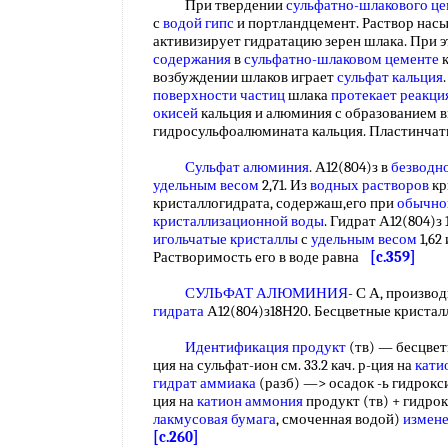
При твердении
сульфатно-шлакового ц
с
водой гипс
и портландцемент. Раствор насы
активизирует гидратацию зерен шлака. При э
содержания
в
сульфатно-шлаковом цементе
к
возбуждении шлаков играет
сульфат кальция
поверхности частиц
шлака
протекает реакци
окисей
кальция и алюминия с образованием в
гидросульфоалюмината кальция. Пластинчат
Сульфат алюминия
. А12(804)з в
безводн
удельным весом
2,71. Из
водных растворов
кр
кристаллогидрата, содержаш,его при
обычно
кристаллизационной воды
. Гидрат А12(804)з
игольчатые кристаллы
с
удельным весом
1,62
Растворимость его в воде равна
[c.359]
СУЛЬФАТ АЛЮМИНИЯ
- С А, произво
гидрата
А12(804)з18Н20. Бесцветные криста
Идентификация продукт
(тв) — бесцветн
ция на сульфат-ион см. 33.2 кач. р-ция на
кати
гидрат аммиака
(разб) —> осадок -ь гидрокси
ция на
катион аммония
продукт (тв) + гидрок
лакмусовая бумага
, смоченная водой)
измене
[c.260]