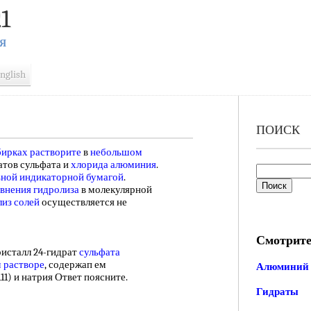
1
Я
nglish
ПОИСК
ирках растворите
в
небольшом
атов сульфата и
хлорида алюминия
.
ьной индикаторной бумагой
.
внения гидролиза
в молекулярной
лиз солей
осуществляется не
Смотрите
исталл 24-гидрат
сульфата
 растворе
, содержап ем
Алюминий 
11) и натрия Ответ поясните.
Гидраты