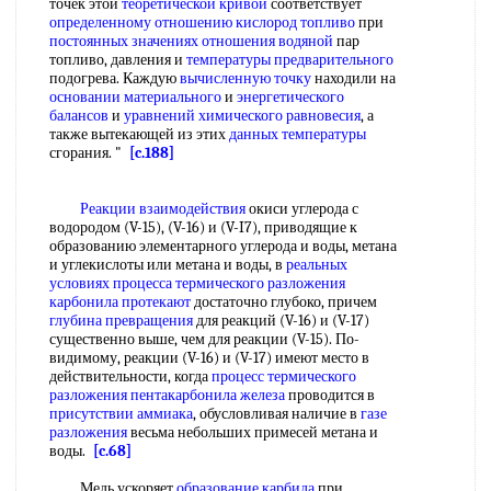
точек этой
теоретической кривой
соответствует
определенному отношению
кислород топливо
при
постоянных значениях
отношения водяной
пар
топливо, давления и
температуры предварительного
подогрева. Каждую
вычисленную точку
находили на
основании материального
и
энергетического
балансов
и
уравнений химического равновесия
, а
также вытекающей из этих
данных температуры
сгорания. "
[c.188]
Реакции взаимодействия
окиси углерода с
водородом (V-15), (V-16) и (V-I7), приводящие к
образованию элементарного углерода и воды, метана
и углекислоты или метана и воды, в
реальных
условиях
процесса термического разложения
карбонила протекают
достаточно глубоко, причем
глубина превращения
для реакций (V-16) и (V-17)
существенно выше, чем для реакции (V-15). По-
видимому, реакции (V-16) и (V-17) имеют место в
действительности, когда
процесс термического
разложения
пентакарбонила железа
проводится в
присутствии аммиака
, обусловливая наличие в
газе
разложения
весьма небольших примесей метана и
воды.
[c.68]
Медь ускоряет
образование карбида
при