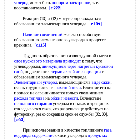
углерод
может быть
донором электронов
, т. е.
восстановителем.
[c.222]
Реакции (10) и (12) могут сопровождаться
образованием элементарного углерода
[c.104]
Наличие соединений
железа способствует
образованию элементарного углерода в процессе
крекинга.
[c.115]
Трудность образования газовоздушной смеси в
слое кускового
материала приводит
к тому, что
углеводороды,
движущиеся через
нагретый
кусковой
слой
, подвергаются
термической диссоциации
с
образованием элементарного углерода.
Элементарный углерод
, выделяющийся в
виде сажи
,
очень трудно сжечь в
шахтной печи
. Влияние его на
процесс не ограничивается только увеличением
расхода топлива
на
обжиг извести
. Вследствие
неполного сгорания
углерода в стыках и трещинах
откладывается сажа, что разрушающе действует на
футеровку, резко сокращая срок ее службы [32, 33].
[c.63]
При использовании в качестве топливного
газа
водорода содержание
окиси углерода в
продуктах