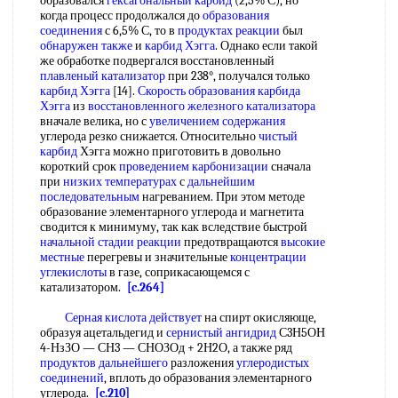
образовался
гексагональный карбид
(2,5% С), но
когда процесс продолжался до
образования
соединения
с 6,5% С, то в
продуктах реакции
был
обнаружен также
и
карбид Хэгга
. Однако если такой
же обработке подвергался восстановленный
плавленый катализатор
при 238°, получался только
карбид Хэгга
[14].
Скорость образования
карбида
Хэгга
из
восстановленного железного катализатора
вначале велика, но с
увеличением содержания
углерода резко снижается. Относительно
чистый
карбид
Хэгга можно приготовить в довольно
короткий срок
проведением карбонизации
сначала
при
низких температурах
с
дальнейшим
последовательным
нагреванием. При этом методе
образование элементарного углерода и магнетита
сводится к минимуму, так как вследствие быстрой
начальной стадии реакции
предотвращаются
высокие
местные
перегревы и значительные
концентрации
углекислоты
в газе, соприкасающемся с
катализатором.
[c.264]
Серная кислота действует
на спирт окисляюще,
образуя ацетальдегид и
сернистый ангидрид
С3Н5ОН
4-НзЗО — СН3 — СНОЗОд + 2Н2О, а также ряд
продуктов дальнейшего
разложения
углеродистых
соединений
, вплоть до образования элементарного
углерода.
[c.210]