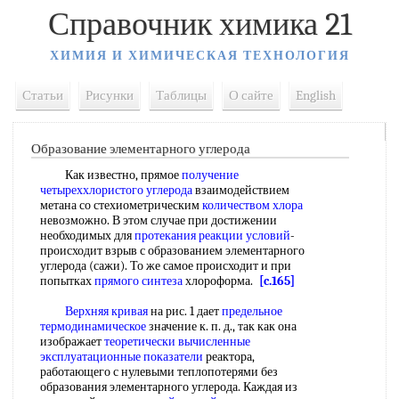
Справочник химика 21
ХИМИЯ И ХИМИЧЕСКАЯ ТЕХНОЛОГИЯ
Статьи
Рисунки
Таблицы
О сайте
English
Образование элементарного углерода
Как известно, прямое
получение
четыреххлористого углерода
взаимодействием
метана со стехиометрическим
количеством хлора
невозможно. В этом случае при достижении
необходимых для
протекания реакции условий
-
происходит взрыв с образованием элементарного
углерода (сажи). То же самое происходит и при
попытках
прямого синтеза
хлороформа.
[c.165]
Верхняя кривая
на рис. 1 дает
предельное
термодинамическое
значение к. п. д., так как она
изображает
теоретически вычисленные
эксплуатационные показатели
реактора,
работающего с нулевыми теплопотерями без
образования элементарного углерода. Каждая из