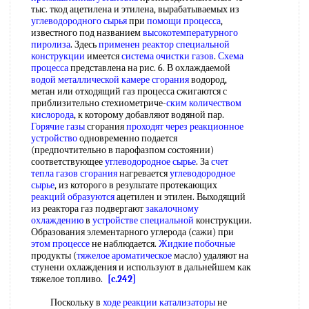
тыс. ткод ацетилена и этилена, вырабатываемых из
углеводородного сырья
при
помощи процесса
,
известного под названием
высокотемпературного
пиролиза
. Здесь
применен реактор
специальной
конструкции
имеется
система очистки газов
.
Схема
процесса
представлена на рис. 6. В охлаждаемой
водой металлической
камере сгорания
водород,
метан или отходящий газ процесса сжигаются с
приблизительно стехиометриче-
ским
количеством
кислорода
, к которому добавляют водяной пар.
Горячие газы
сгорания
проходят через
реакционное
устройство
одновременно подается
(предпочтительно в парофазпом состоянии)
соответствующее
углеводородное сырье
. За
счет
тепла
газов сгорания
нагревается
углеводородное
сырье
, из которого в результате протекающих
реакций образуются
ацетилен и этилен. Выходящий
из реактора газ подвергают
закалочному
охлаждению
в
устройстве специальной
конструкции.
Образования элементарного углерода (сажи) при
этом процессе
не наблюдается.
Жидкие побочные
продукты (
тяжелое ароматическое
масло) удаляют на
стунени охлаждения и используют в дальнейшем как
тяжелое топливо.
[c.242]
Поскольку в
ходе реакции катализаторы
не