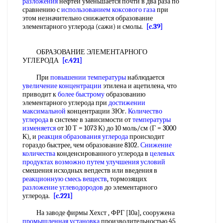
разложения
нефтей уменьшается почти в два раза по
сравнению с
использованием коксового газа
при
этом незначительно снижается образование
элементарного углерода (сажи) и смолы.
[c.39]
ОБРАЗОВАНИЕ ЭЛЕМЕНТАРНОГО
УГЛЕРОДА
[c.421]
При
повышении температуры
наблюдается
увеличение концентрации
этилена и ацетилена, что
приводит к
более быстрому
образованию
элементарного углерода при
достижении
максимальной
концентрации ЗЮг.
Количество
углерода
в системе в зависимости от
температуры
изменяется
от 10 Т = 1073 К) до 10 моль/см (Г = 3000
К), и
реакция образования углерода
происходит
гораздо быстрее, чем образование 8102.
Снижение
количества
конденсированного углерода в
целевых
продуктах
возможно путем
улучшения условий
смешения исходных вепдеств или введения в
реакционную смесь веществ
, тормозящих
разложение углеводородов
до элементарного
углерода.
[c.221]
На заводе фирмы Хехст , ФРГ [10а], сооружена
промышленная установка
производительностью 45