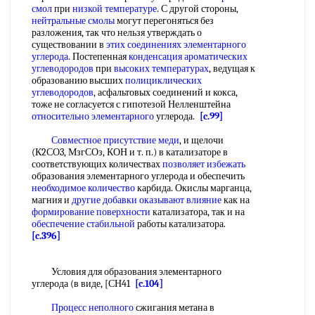
смол
при
низкой температуре
. С другой стороны,
нейтральные смолы
могут перегоняться без
разложения, так что нельзя утверждать о
существовании в
этих соединениях
элементарного
углерода
. Постепенная
конденсация ароматических
углеводородов
при
высоких температурах
, ведущая к
образованию высших
полициклических
углеводородов
, асфальтовых соединений и кокса,
тоже не согласуется с гипотезой Нелленштейна
относительно элементарного
углерода.
[c.99]
Совместное присутствие меди
, и щелочи
(К2СО3, МзгСОз, КОН и т. п.) в катализаторе в
соответствующих количествах
позволяет избежать
образования элементарного углерода и обеспечить
необходимое количество
карбида. Окислы марганца,
магния и
другие добавки
оказывают влияние
как на
формирование поверхности
катализатора, так и на
обеспечение стабильной
работы катализатора.
[c.396]
Условия для образования элементарного
углерода (в виде, [СН41
[c.104]
Процесс неполного
сжигания метана в