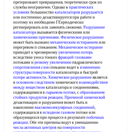
претерновают превращения, теоретически срок их
службы неограничен. Однако в
практических
условиях
большинство
катализаторов разрушается
или постепенно дезактивируется при работе и
поэтому их необходимо ГЕериодически
регенерировать или заменять свежими.
Разрушение
катализатора
вызывается физическими или
химическими причинами
.
Физическое разрушение
может быть вызвано
механическим истиранием
или
перегревом п спеканием.
Механическое истирание
приводит к чрезмерному
увеличению потерь
вследствие уноса тонких
фракций газовыми
потоками и
резкому увеличению
пвдравлического
сопротивления слоя
спекание ведет к
изменению
структуры поверхности
катализатора и быстрой
потере активности
.
Химическое разрушение
является
в
основном следствием
химического
взаимодействия
между веществом
катализатора и соединениями,
содержащимися в
сырьевом потоке
, с
образованием
стойких
продуктов реакции
.
Причиной химической
дезактивации и разрушения может быть и
накопление
высокомолекулярных соединений
,
содержащихся в
исходном газовом
потоке или
образующихся при процессе в результате
побочных
реакции
. Обе эти причины ведут к уменьшению
числа активных центров
на
поверхности