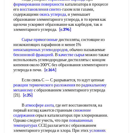
формировании поверхности
катализатора в процессе
его
восстановления синтез
-газом или газами,
содержащими
окись углерода
, и уменьшает
образование элементарного углерода, в то время как
щелочи ускоряют образование как карбидов, так и
элементарного углерода.
[c.396]
Сырье прямогонные
дистилляты, состоящие из
низкокипящих парафинов и менее 1%
ненасыщенных углеводородов
, обычно называемые
бензиновой фракцией
. В
качестве сырья
можно также
использовать углеводородные дистилляты с концом
кипения около 200°С без образования элементарного
углерода в печи.
[c.164]
Если связь С — С разрывается, то идут цепные
реакции термического разложения
по
радикальному
механизму
с образованием элементарного углерода
[21].
[c.25]
В
атмосфере азота
, где нет восстановителя, на
первый взгляд кажется странным
снижение
содержания
серы в катализаторах при хлорировании.
Однако следует учесть, что при
повышенных
температурах
ССЦ разлагается с образованием
элементарного углерода и хлора. При этих
условиях