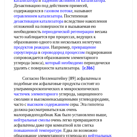
катализатора
и
падению активности катализатора
.
Дезактивацию под действием примесей,
содержащихся в
газовом потоке
, называют
отравлением катализатора
. Постепенная
дезактивация катализатора
вследствие накопления
отложений на поверхности и вызываемая ею
необходимость
периодической регенерации
весьма
часто наблюдается при процессах, ведущих к
образованию одного или нескольких нелетучих
продуктов реакции
. Например,
превращение
сероуглерода
в
сероводород процессом
гидрирования
сопровождается образованием элементарного
углерода (кокса),
который необходимо
периодически
удалять с поверхности катализатора.
[c.316]
Согласно Нелленштейну [89] асфальтены и
подобные им асфальтовые продукты состоят из
ультрамикроскопических и микроскопических
частичек элементарного
углерода, защищенного
смолами и высоконенасыщенными углеводородами,
часто с
высоким содержанием
серы. Эта гипотеза
должна рассматриваться как очень
малоправдоподобная. Как было установлено выше,
нейтральные смолы
очень легко превращаются в
асфальтены даже при комнатной или слегка
повышенной температуре
. Едва ли возможно
образование элементарного углерода из
нейтральных