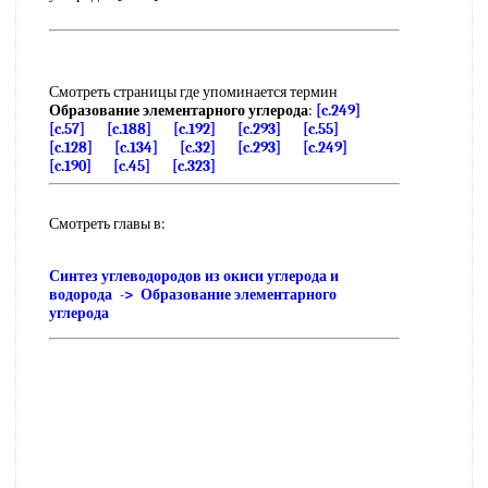
Смотреть страницы где упоминается термин
Образование элементарного углерода
:
[c.249]
[c.57]
[c.188]
[c.192]
[c.293]
[c.55]
[c.128]
[c.134]
[c.32]
[c.293]
[c.249]
[c.190]
[c.45]
[c.323]
Смотреть главы в:
Синтез углеводородов из окиси углерода и
водорода -> Образование элементарного
углерода