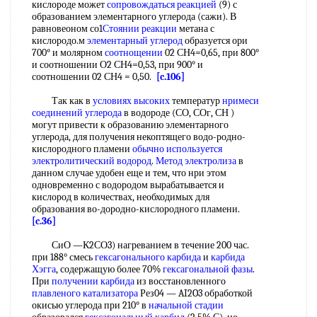
кислороде может
сопровождаться реакцией
(9) с
образованием элементарного углерода (сажи). В
равновеоном со1
Стоянии реакции
метана с
кислородо.м
элементарный углерод
образуется ори
700° и молярном
соотнощении
02 СН4=0,65, при 800°
и соотношении О2 СН4=0,53, при 900° и
соотношении 02 СН4 = 0,50.
[c.106]
Так как в
условиях высоких
температур
нримеси
соединений углерода
в водороде (СО, СОг, СН )
могут привести к образованию элементарного
углерода, для получения некоптящего водо-родно-
кислородного пламени
обычно используется
электролитический водород
.
Метод электролиза
в
данном случае удобен еще и тем, что нри этом
одновременно с водородом вырабатывается и
кислород в количествах, необходимых для
образования во-дородно-кислородного пламени.
[c.36]
СиО —К2СО3) нагреванием в течение 200 час.
при 188° смесь
гексагонального карбида
и
карбида
Хэгга
, содержащую более 70%
гексагональной фазы
.
При
получении карбида
из восстановленного
плавленого катализатора
Рез04 — AI2O3 обработкой
окисью углерода при 210° в
начальной стадии