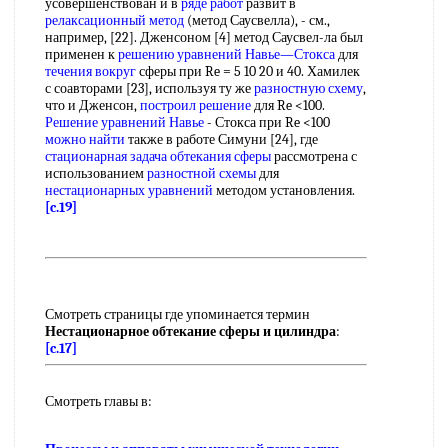
усовершенствован и в
ряде работ
развит в
релаксационный метод
(метод Саусвелла), - см.,
например, [22]. Дженсоном [4] метод Саусвел-ла был
применен к
решению уравнений Навье—Стокса
для
течения вокруг
сферы при Re = 5 10 20 и 40. Хамилек
с соавторами [23], используя ту же
разностную схему
,
что и Дженсон,
построил решение
для Re <100.
Решение уравнений Навье
- Стокса при Re <100
можно найти
также в работе Симуни [24], где
стационарная задача
обтекания сферы
рассмотрена с
использованием
разностной схемы
для
нестационарных уравнений
методом установления.
[c.19]
Смотреть страницы где упоминается термин
Нестационарное обтекание сферы и цилиндра
:
[c.17]
Смотреть главы в: