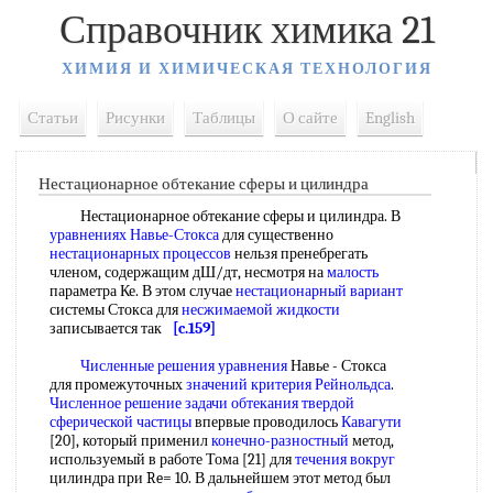
Справочник химика 21
ХИМИЯ И ХИМИЧЕСКАЯ ТЕХНОЛОГИЯ
Статьи
Рисунки
Таблицы
О сайте
English
Нестационарное обтекание сферы и цилиндра
Нестационарное обтекание сферы и цилиндра. В
уравнениях Навье-Стокса
для существенно
нестационарных процессов
нельзя пренебрегать
членом, содержащим дШ/дт, несмотря на
малость
параметра Ке. В этом случае
нестационарный вариант
системы Стокса для
несжимаемой жидкости
записывается так
[c.159]
Численные решения уравнения
Навье - Стокса
для промежуточных
значений критерия Рейнольдса
.
Численное решение задачи
обтекания твердой
сферической частицы
впервые проводилось
Кавагути
[20], который применил
конечно-разностный
метод,
используемый в работе Тома [21] для
течения вокруг
цилиндра при Re= 10. В дальнейшем этот метод был