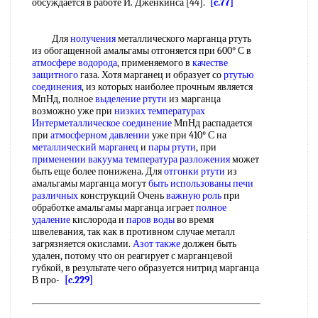
обсуждается в работе И. Дженкинса [44].
[c.77]
Для
нолучения
металлического марганца ртуть
из обогащенной амальгамы отгоняется при 600° С в
атмосфере водорода
, применяемого в
качестве
защитного
газа. Хотя марганец и образует со
ртутью
соединения
, из которых наиболее прочным является
МпНд, полное
выделение ртути
из марганца
возможно уже при
низких температурах
Интерметаллическое соединение
МпНд распадается
при
атмосферном давлении
уже при 410° С на
металлический марганец
и
пары ртути
, при
применении вакуума
температура разложения
может
быть еще более понижена. Для
отгонки ртути
из
амальгамы марганца могут
быть использованы
печи
различных
конструкций Очень
важную роль
при
обработке амальгамы марганца играет
полное
удаление
кислорода и
паров воды
во время
швелевания, так как в противном случае металл
загрязняется окислами.
Азот также
должен быть
удален, потому что он реагирует с марганцевой
губкой, в результате чего образуется нитрид марганца
В про-
[c.229]