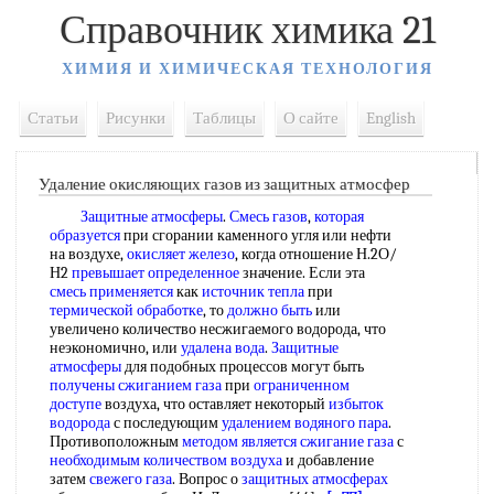
Справочник химика 21
ХИМИЯ И ХИМИЧЕСКАЯ ТЕХНОЛОГИЯ
Статьи
Рисунки
Таблицы
О сайте
English
Удаление окисляющих газов из защитных атмосфер
Защитные атмосферы
.
Смесь газов
,
которая
образуется
при сгорании каменного угля или нефти
на воздухе,
окисляет железо
, когда отношение Н.2О/
Н2
превышает определенное
значение. Если эта
смесь применяется
как
источник тепла
при
термической обработке
, то
должно быть
или
увеличено количество несжигаемого водорода, что
неэкономично, или
удалена вода
.
Защитные
атмосферы
для подобных процессов могут быть
получены сжиганием газа
при
ограниченном
доступе
воздуха, что оставляет некоторый
избыток
водорода
с последующим
удалением водяного пара
.
Противоположным
методом является
сжигание газа
с
необходимым количеством воздуха
и добавление
затем
свежего газа
. Вопрос о
защитных атмосферах