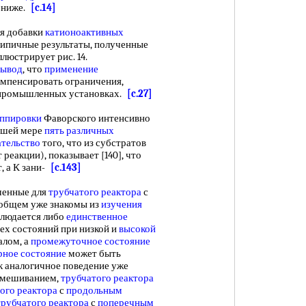
 ниже.
[c.14]
я добавки
катионоактивных
ипичные результаты, полученные
люстрирует рис. 14.
вывод
, что
применение
омпенсировать ограничения,
промышленных установках.
[c.27]
уппировки
Фаворского интенсивно
ньшей мере
пять различных
ательство
того, что из субстратов
 реакции), показывает [140], что
, а К зани-
[c.143]
ченные для
трубчатого реактора
с
 общем уже знакомы из
изучения
аблюдается либо
единственное
рех состояний при низкой и
высокой
алом, а
промежуточное состояние
рное состояние
может быть
к аналогичное поведение уже
емешиванием,
трубчатого реактора
ого реактора
с
продольным
трубчатого реактора
с
поперечным