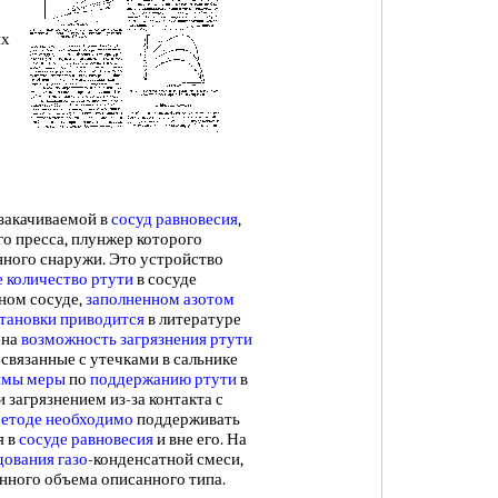
ях
 закачиваемой в
сосуд равновесия
,
о пресса, плунжер которого
нного снаружи. Это устройство
е
количество ртути
в сосуде
ном сосуде,
заполненном азотом
тановки приводится
в литературе
ена
возможность загрязнения
ртути
 связанные с утечками в сальнике
имы меры
по
поддержанию ртути
в
и загрязнением из-за контакта с
етоде необходимо
поддерживать
я в
сосуде равновесия
и вне его. На
дования газо
-конденсатной смеси,
нного объема описанного типа.