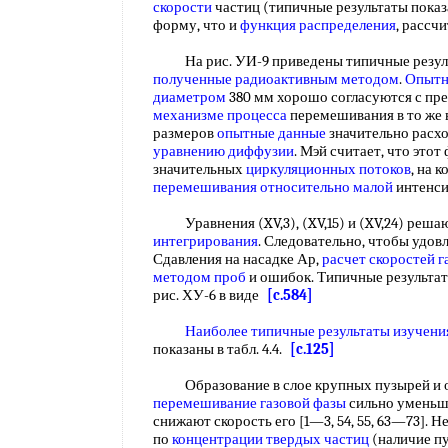
скорости
частиц (типичные результаты показан
форму, что и
функция распределения
, рассч
На рис. УИ-9 приведены типичные резуль
полученные радиоактивным методом
.
Опытн
диаметром
380 мм хорошо согласуются с пр
механизме процесса
перемешивания в то же 
размеров
опытные данные
значительно расхо
уравнению диффузии
. Мэй считает, что этот
значительных
циркуляционных потоков
, на 
перемешивания
относительно малой
интенс
Уравнения (XV,3), (XV,15) и (XV,24) реша
интегрирования
. Следовательно, чтобы удов
Сдавления на насадке Ар,
расчет скоростей г
методом проб
и ошибок. Типичные результат
рис. ХУ-6 в виде
[c.584]
Наиболее типичные
результаты изучени
показаны в табл. 4.4.
[c.125]
Образование в слое крупных пузырей и о
перемешивание газовой фазы
сильно умень
снижают скорость его [1—3, 54, 55, 63—73].
по
концентрации твердых частиц
(наличие пу