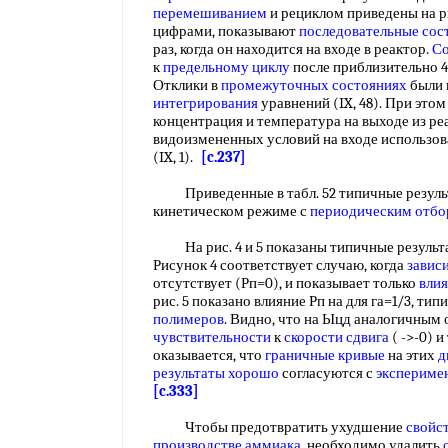
перемешиванием
и рециклом приведены на ри
цифрами, показывают
последовательные сос
раз, когда он находится на входе в реактор.
Со
к
предельному циклу
после приблизительно 4
Отклики в
промежуточных состояниях
были 
интегрирования
уравнений (IX, 48). При это
концентрация и температура на выходе из реа
видоизмененных условий на входе использо
(IX, 1).
[c.237]
Приведенные в табл. 52 типичные результ
кинетическом режиме с
периодическим отб
На рис. 4 и 5 показаны типичные результат
Рисунок 4 соответствует случаю, когда
завис
отсутствует (Рп=0), и показывает только
вли
рис. 5 показано влияние Рп на для га=1/3, ти
полимеров
. Видно, что на Ыцд аналогичным
чувствительности
к
скорости сдвига
( ->-0) 
оказывается, что
граничные кривые
на этих
д
результаты хорошо
согласуются с
экспериме
[c.333]
Чтобы предотвратить ухудшение
свойс
производстве аммиака
, необходимо удалить