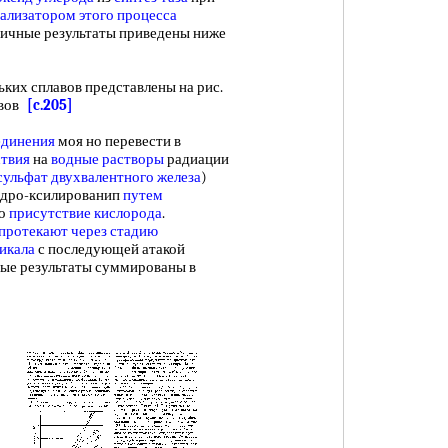
ализатором
этого процесса
ипичные результаты приведены ниже
х сплавов представлены на рис.
авов
[c.205]
единения
моя но перевести в
ствия
на
водные растворы
радиации
сульфат двухвалентного железа
)
пдро-ксилированип
путем
о
присутствие кислорода
.
 протекают
через стадию
икала
с последующей атакой
ные результаты суммированы в