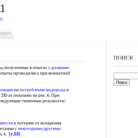
1
Я
nglish
ПОИСК
, полученные в опытах с
разными
 опыты проводились при комнатной
изации
на
потребление водорода
и
10 ат показано на рис. 6. При
 следующие типичные результаты
нности
к потерям от испарения
четании с
некоторыми другими
л. 4.
[c.53]