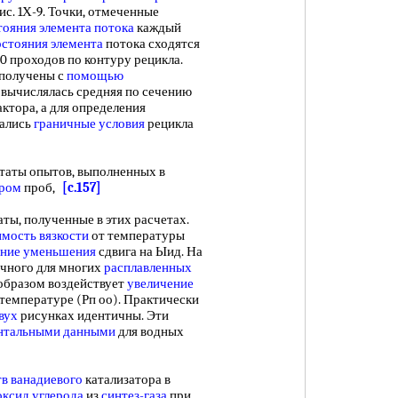
с. 1Х-9. Точки, отмеченные
тояния
элемента потока
каждый
стояния элемента
потока сходятся
0 проходов по контуру рецикла.
получены с
помощью
м вычислялась средняя по сечению
ктора, а для определения
вались
граничные условия
рецикла
аты опытов, выполненных в
ором
проб,
[c.157]
ы, полученные в этих расчетах.
имость вязкости
от температуры
яние уменьшения
сдвига на Ыид. На
пичного для многих
расплавленных
 образом воздействует
увеличение
и температуре (Рп оо). Практически
вух
рисунках идентичны. Эти
нтальными данными
для водных
тв ванадиевого
катализатора в
оксид углерода
из
синтез-газа
при