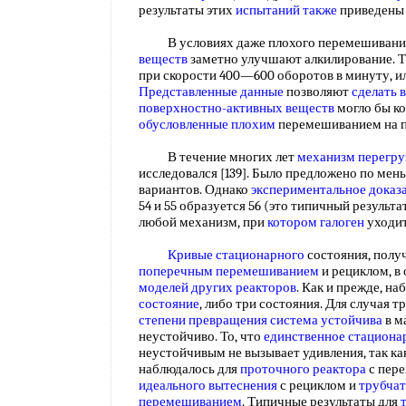
результаты этих
испытаний также
приведены
В условиях даже плохого перемешивани
веществ
заметно улучшают алкилирование. Т
при скорости 400—600 оборотов в минуту, ил
Представленные данные
позволяют
сделать 
поверхностно-активных веществ
могло бы к
обусловленные плохим
перемешиванием на 
В течение многих лет
механизм перегр
исследовался [139]. Было предложено по ме
вариантов. Однако
экспериментальное доказ
54 и 55 образуется 56 (это типичный результат
любой механизм, при
котором галоген
уходит
Кривые стационарного
состояния, полу
поперечным перемешиванием
и рециклом, в
моделей
других реакторов
. Как и прежде, н
состояние
, либо три состояния. Для случая т
степени превращения
система устойчива
в м
неустойчиво. То, что
единственное стациона
неустойчивым не вызывает удивления, так ка
наблюдалось для
проточного реактора
с пер
идеального вытеснения
с рециклом и
трубчат
перемешиванием
. Типичные результаты для