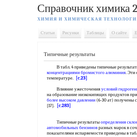
Справочник химика 2
ХИМИЯ И ХИМИЧЕСКАЯ ТЕХНОЛОГИ
Статьи
Рисунки
Таблицы
О сайте
E
Типичные результаты
В табл. 4 приведены типичные результаты
концентрациями
бромистого алюминия
. Эти
температуре.
[c.23]
Влияние ужесточения
условий гидроген
на образование низкокипящих продуктов при 2
более высоком давлении
(6-30 ат) получены
[17].
[c.283]
Типичные результаты
определения скло
автомобильных бензинов
разных марок в со
показателями испаряемости приведены в таб