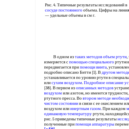
Рис. 4. Типичные результаты исследований в
сосуде постоянного
объема. Цифры на лини
— удельные объемы в см г.
В одном из
таких методов
объем ртути
,
измеряется с
помощью специального
ртутног
передвигается при
помощи винта
, установле
подробно описано Битти [1]. В
другом метод
устанавливается по уровню ртути в специаль
или
сухим воздухом
.
Подробное описание
ус
[38]. В первом из
описанных методов
устран
воздухом
или азотом, но имеются трудности,
ртутного пресса. Во
втором методе
необход
чистом состоянии
в связи с ее окислением ил
воздухом или
инертным газом
. При каждом
м
одинаковую температуру
ртути, находящейс
рис. 5 приведены типичные результаты
иссле
полученные при
помощи аппаратуры
переме