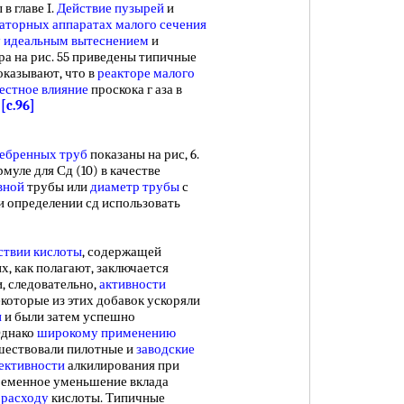
 главе I.
Действие пузырей
и
аторных аппаратах
малого сечения
у
идеальным вытеснением
и
мера на рис. 55 приведены типичные
оказывают, что в
реакторе малого
естное влияние
проскока г аза в
-
[c.96]
ребренных труб
показаны на рис, 6.
рмуле для Сд (10) в качестве
вной
трубы или
диаметр трубы
с
и определении сд использовать
ствии кислоты
, содержащей
 их, как полагают, заключается
, следовательно,
активности
екоторые из этих добавок ускоряли
и
и были затем успешно
Однако
широкому применению
ествовали пилотные и
заводские
ективности
алкилирования при
ременное уменьшение вклада
расходу
кислоты. Типичные