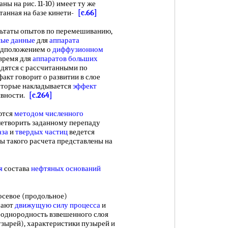
ы на рис. 11-10) имеет ту же
итанная на базе кинети-
[c.66]
таты опытов по перемешиванию,
ые данные
для
аппарата
едположением о
диффузионном
время для
аппаратов больших
дятся с рассчитанными по
 факт говорит о развитии в слое
которые накладывается
эффект
ивности.
[c.264]
ются
методом численного
летворить заданному перепаду
аза
и
твердых частиц
ведется
ы такого расчета представлены на
я
состава
нефтяных оснований
севое (продольное)
шают
движущую силу процесса
и
 Неоднородность взвешенного слоя
зырей), характеристики пузырей и