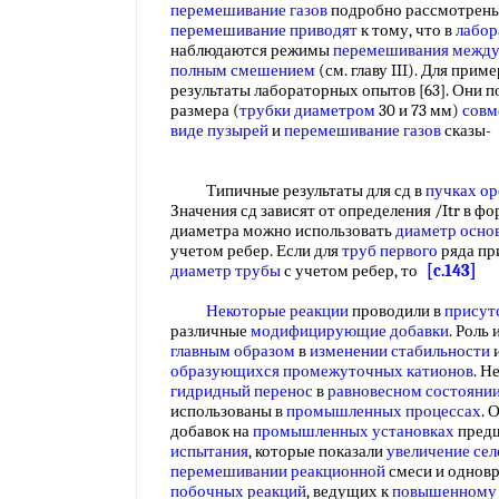
перемешивание газов
подробно рассмотрены в
перемешивание приводят
к тому, что в
лабор
наблюдаются режимы
перемешивания межд
полным смешением
(см. главу III). Для при
результаты лабораторных опытов [63]. Они п
размера (
трубки диаметром
30 и 73 мм)
совм
виде пузырей
и
перемешивание газов
сказы
Типичные результаты для сд в
пучках о
Значения сд зависят от определения /Itr в фо
диаметра можно использовать
диаметр осно
учетом ребер. Если для
труб первого
ряда пр
диаметр трубы
с учетом ребер, то
[c.143]
Некоторые реакции
проводили в
присут
различные
модифицирующие добавки
. Роль
главным образом
в
изменении стабильности
и
образующихся
промежуточных катионов
. Н
гидридный перенос
в
равновесном состояни
использованы в
промышленных процессах
. 
добавок на
промышленных установках
предш
испытания
, которые показали
увеличение сел
перемешивании реакционной
смеси и однов
побочных реакций
, ведущих к
повышенному 