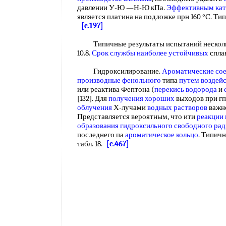
давлении У-Ю —Н-Ю кПа.
Эффективным кат
является платина на подложке прн 160 °С. Т
[c.197]
Типичные результаты испытаний нескольки
10.8.
Срок службы
наиболее устойчивых
спл
Гидроксилирование.
Ароматические со
производные фенольного
типа
путем воздей
или реактива Фептона (
перекись водорода
и
[132]. Для
получения хороших
выходов при г
облучения
Х-лучами
водных растворов
важн
Представляется вероятным, что ити
реакции
образования гидроксильного
свободного рад
последнего па
ароматическое кольцо
. Типич
табл. 18.
[c.467]