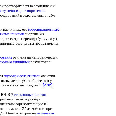
й растворимостью в топливах и
ежуточных растворителей
.
следований представлены в табл.
 и различных его
координационных
 изменениями
энергии. Из
даются три перехода (у +, у,, и у )
 Типичные результаты представлены
рование
этилена на неподвижном и
сколько типичных
результатов
ел
глубокой селективной
очистки
е вызывает опухоли более чем у
огенностью не обладает.
[c.32]
 Ю1, Ю2
стеклянных частиц
оризонтальную и угловую
читывали горизонтальную и
зменялась от 2,4 до 4,9 см/с при
см/с (1,6—Гистограмма
изменения