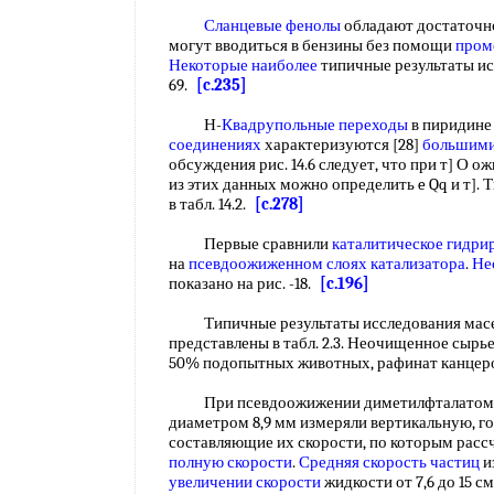
Сланцевые фенолы
обладают достаточно
могут вводиться в бензины без помощи
пром
Некоторые наиболее
типичные результаты ис
69.
[c.235]
Н-
Квадрупольные переходы
в пиридине
соединениях
характеризуются [28]
большими
обсуждения рис. 14.6 следует, что при т] О ожи
из этих данных можно определить e Qq и т].
в табл. 14.2.
[c.278]
Первые сравнили
каталитическое гидри
на
псевдоожиженном слоях катализатора
.
Не
показано на рис. -18.
[c.196]
Типичные результаты исследования мас
представлены в табл. 2.3. Неочищенное сырь
50% подопытных животных, рафинат канцер
При псевдоожижении диметилфталатом
диаметром 8,9 мм измеряли вертикальную, г
составляющие их скорости, по которым расс
полную скорости
.
Средняя скорость частиц
и
увеличении скорости
жидкости от 7,6 до 15 