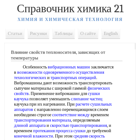
Справочник химика 21
ХИМИЯ И ХИМИЧЕСКАЯ ТЕХНОЛОГИЯ
Статьи
Рисунки
Таблицы
О сайте
English
Влияние свойств теплоносителя, зависящих от
температуры
Особенность
вибрационных машин
заключается
в
возможности одновременного
осуществления
технологических
и
транспортных операций
.
Вибромашины дают возможность транспортировать
сыпучие материалы с широкой гаммой
физических
свойств
. Применение вибромашин для
сушки
каучука
позволяет уменьшить
слипание частиц
каучука при их нагревании. При
расчете сушильных
аппаратов
с направленно перемещающимся слоем
необходимо строгое
соответствие между
временем
транспортирования материала
, определяемым
длиной аппарата
и
скоростью транспортирования
, и
временем
протекания процесса сушки
до требуемой
конечной влажности
. При этом
средняя скорость