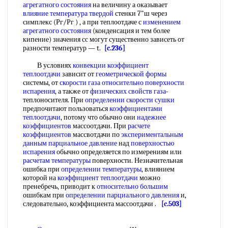
агрегатного состояния
на величину а оказывает
влияние температура твердой
стенки 7"ш через
симплекс (Рг/Рг ) , а при теплоотдаче с
изменением
агрегатного состояния
(конденсация и тем более
кипение) значения сс могут существенно зависеть от
разности температур — t.
[c.236]
В условиях
конвекции коэффициент
теплоотдачи
зависит от
геометрической формы
системы, от
скорости газа относительно
поверхности
испарения
, а также от
физических свойств газа
-
теплоносителя. При
определении скорости сушки
предпочитают пользоваться
коэффициентами
теплоотдачи
, потому что обычно они
надежнее
коэффициентов
массоотдачи. При
расчете
коэффициентов
массвотдачи по
экспериментальным
данным
парциальное давление
над
поверхностью
испарения
обычно определяется по измерениям или
расчетам температуры
поверхности. Незначительная
ошибка при
определении температуры
, влиянием
которой на
коэффициент теплоотдачи
можно
пренебречь, приводит к
относительно большим
ошибкам при
определении парциального давления
и,
следовательно, коэффициента массоотдачи .
[c.503]