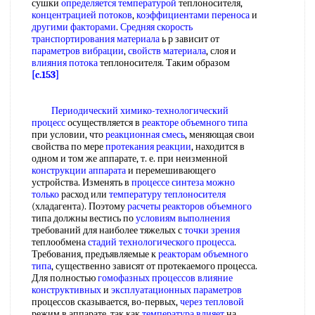
сушки
определяется температурой
теплоносителя,
концентрацией потоков
,
коэффициентами переноса
и
другими факторами
.
Средняя скорость
транспортирования материала
ь р зависит от
параметров вибрации
,
свойств материала
, слоя и
влияния потока
теплоносителя. Таким образом
[c.153]
Периодический химико-технологический
процесс
осуществляется в
реакторе объемного типа
при условии, что
реакционная смесь
, меняющая свои
свойства по мере
протекания реакции
, находится в
одном и том же аппарате, т. е. при неизменной
конструкции аппарата
и перемешивающего
устройства. Изменять в
процессе синтеза
можно
только
расход или
температуру теплоносителя
(хладагента). Поэтому
расчеты реакторов объемного
типа должны вестись по
условиям выполнения
требований для наиболее тяжелых с
точки зрения
теплообмена
стадий технологического процесса
.
Требования, предъявляемые к
реакторам объемного
типа
, существенно зависят от протекаемого процесса.
Для полностью
гомофазных процессов
влияние
конструктивных
и
эксплуатационных параметров
процессов сказывается, во-первых,
через тепловой
режим в аппарате, так как
температура влияет
на