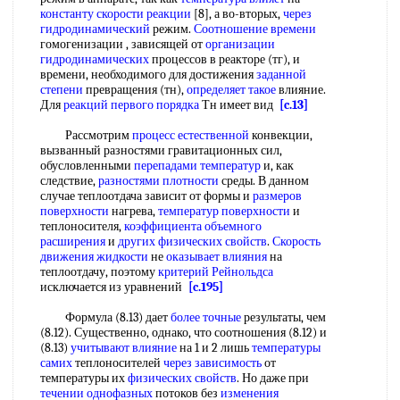
константу скорости реакции
[8], а во-вторых,
через
гидродинамический
режим.
Соотношение времени
гомогенизации , зависящей от
организации
гидродинамических
процессов в реакторе (тг), и
времени, необходимого для достижения
заданной
степени
превращения (тн),
определяет такое
влияние.
Для
реакций первого порядка
Тн имеет вид
[c.13]
Рассмотрим
процесс естественной
конвекции,
вызванный разностями гравитационных сил,
обусловленными
перепадами температур
и, как
следствие,
разностями плотности
среды. В данном
случае теплоотдача зависит от формы и
размеров
поверхности
нагрева,
температур поверхности
и
теплоносителя,
коэффициента объемного
расширения
и
других физических свойств
.
Скорость
движения жидкости
не
оказывает влияния
на
теплоотдачу, поэтому
критерий Рейнольдса
исключается из уравнений
[c.195]
Формула (8.13) дает
более точные
результаты, чем
(8.12). Существенно, однако, что соотношения (8.12) и
(8.13)
учитывают влияние
на 1 и 2 лишь
температуры
самих
теплоносителей
через зависимость
от
температуры их
физических свойств
. Но даже при
течении однофазных
потоков без
изменения