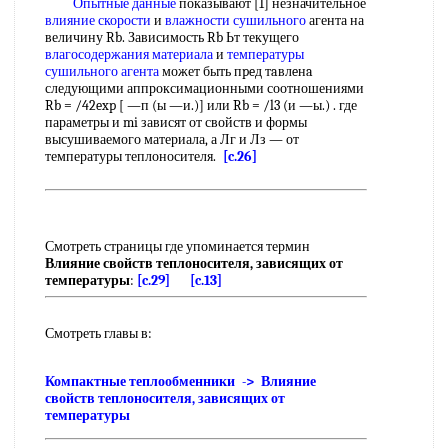
Опытные данные
показывают [1] незначительное
влияние скорости
и
влажности сушильного
агента на
величину Rb. Зависимость Rb Ьт текущего
влагосодержания материала
и
температуры
сушильного агента
может быть пpeд тaвлeнa
следующими аппроксимационными соотношениями
Rb = /42exp [ —п (ы —и.)] или Rb = /l3 (и —ы.) . где
параметры и mi зависят от свойств и формы
высушиваемого материала, а Лг и Лз — от
температуры теплоносителя.
[c.26]
Смотреть страницы где упоминается термин
Влияние свойств теплоносителя, зависящих от
температуры
:
[c.29]
[c.13]
Смотреть главы в:
Компактные теплообменники -> Влияние
свойств теплоносителя, зависящих от
температуры