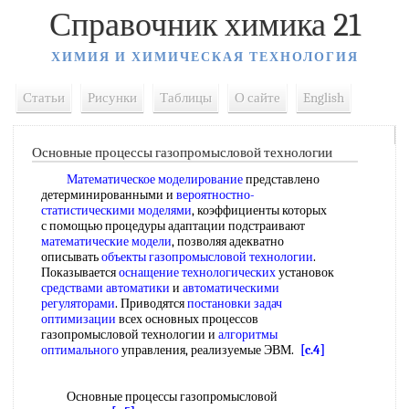
Справочник химика 21
ХИМИЯ И ХИМИЧЕСКАЯ ТЕХНОЛОГИЯ
Статьи
Рисунки
Таблицы
О сайте
English
Основные процессы газопромысловой технологии
Математическое моделирование
представлено
детерминированными и
вероятностно-
статистическими моделями
, коэффициенты которых
с помощью процедуры адаптации подстраивают
математические модели
, позволяя адекватно
описывать
объекты газопромысловой технологии
.
Показывается
оснащение технологических
установок
средствами автоматики
и
автоматическими
регуляторами
. Приводятся
постановки задач
оптимизации
всех основных процессов
газопромысловой технологии и
алгоритмы
оптимального
управления, реализуемые ЭВМ.
[c.4]
Основные процессы газопромысловой