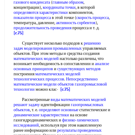
газового конденсата
(
главным образом
,
концентрации),
координаты точки
, в которой
определяются характеристики
компонентов,
показатели процесса
в этой точке (
скорость процесса
,
температура, давление,
активность сорбентов
),
продолжительность проведения
процесса и т. д.
[c.75]
Существует несколько подходов к
решению
задач
моделирования промышленных
управляемых
объектов. При этом методы и средства создания
математических моделей
настолько различны, что
возникает необходимость в сопоставлении и
анализе
основных принципов
и
существующих методов
построения
математических моделей
технологических процессов
.
Непосредственно
математические модели
объектов газопромысловой
технологии
можно клас-
[c.75]
Рассмотренные
виды математических моделей
решают задачу
идентификации
газопромысловых
объектов
, т. е.
определяют основные
статистические и
динамические характеристики
на основе
газогидродинамических и
физико-химических
исследований
, используя при этом накопленную
ранее информацию или
результаты проведенных