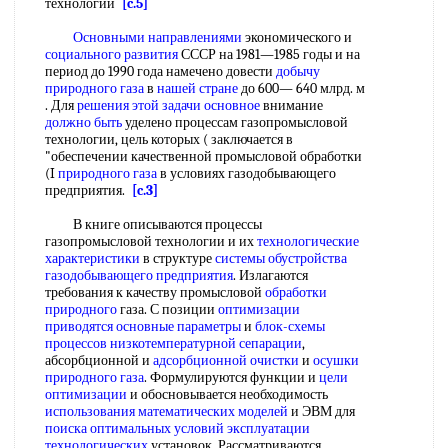
технологии
[c.5]
Основными направлениями
экономического и
социального развития
СССР на 1981—1985 годы и на
период до 1990 года намечено довести
добычу
природного газа
в
нашей стране
до 600— 640 млрд. м
. Для
решения этой
задачи основное
внимание
должно быть
уделено процессам газопромысловой
технологии, цель которых ( заключается в
"обеспечении качественной промысловой обработки
(I
природного газа
в условиях газодобывающего
предприятия.
[c.3]
В книге описываются процессы
газопромысловой технологии и их
технологические
характеристики
в структуре
системы обустройства
газодобывающего предприятия
. Излагаются
требования к качеству промысловой
обработки
природного
газа. С позиции
оптимизации
приводятся
основные параметры
и
блок-схемы
процессов
низкотемпературной сепарации
,
абсорбционной и
адсорбционной очистки
и
осушки
природного газа
. Формулируются функции и
цели
оптимизации
и обосновывается необходимость
использования математических моделей
и ЭВМ для
поиска оптимальных
условий эксплуатации
технологических
установок. Рассматриваются