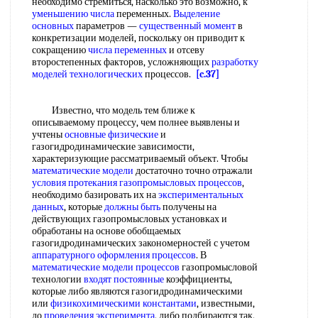
необходимо стремиться, насколько это возможно, к
уменьшению числа
переменных.
Выделение
основных
параметров —
существенный момент
в
конкретизации моделей, поскольку он приводит к
сокращению
числа переменных
и отсеву
второстепенных факторов, усложняющих
разработку
моделей технологических
процессов.
[c.37]
Известно, что модель тем ближе к
описываемому процессу, чем полнее выявлены и
учтены
основные физические
и
газогидродинамические зависимости,
характеризующие рассматриваемый объект. Чтобы
математические модели
достаточно точно отражали
условия протекания
газопромысловых процессов
,
необходимо базировать их на
экспериментальных
данных
, которые
должны быть
получены на
действующих газопромысловых установках и
обработаны на основе обобщаемых
газогидродинамических закономерностей с учетом
аппаратурного оформления процессов
. В
математические модели процессов
газопромысловой
технологии
входят постоянные
коэффициенты,
которые либо являются газогидродинамическими
или
физикохимическими константами
, известными,
до
проведения эксперимента
, либо подбираются так,