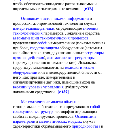
чтобы обеспечить совпадение рассчитываемых и
определяемых в эксперименте величин.
[c.76]
Основными источниками информации
о
процессах газопромысловой технологии служат
измерительные датчики
, определяющие
значения
технологических
параметров. Локальные средства
автоматизации технологических процессов
представляют
собой
измерительные (показывающие)
приборы,
средства защиты
оборудования (автоматы
аварийного закрытия, двухпозиционные
регуляторы
прямого действия
),
автоматические регуляторы
(преимущественно пневматические). Локальные
средства устанавливаются, на
технологическом
оборудовании
или в непосредственной близости от
него. Как правило, измерительные и
сигнализирующие датчики, имеющие выход на
верхний уровень управления
, дублируются
локальными средствами.
[c.132]
Математические модели объектов
газопромысловой технологии представляют
собой
совокупность структур
, изоморфно отражающих
свойства моделируемых процессов.
Основными
параметрами
в
математических моделях
служат
характеристики обрабатываемого
природного газа
и