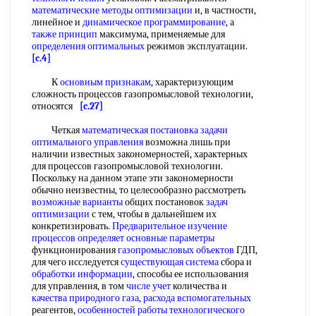
математические методы оптимизации
и, в частности,
линейное и
динамическое программирование
, а
также принцип
максимума, применяемые для
определения оптимальных
режимов эксплуатации.
[c.4]
К
основным признакам
, характеризующим
сложность процессов газопромысловой технологии,
относятся
[c.27]
Четкая
математическая постановка задачи
оптимального управления
возможна лишь при
наличии известных закономерностей, характерных
для процессов газопромысловой технологии.
Поскольку на данном этапе эти закономерности
обычно неизвестны, то целесообразно рассмотреть
возможные варианты
общих постановок
задач
оптимизации
с тем, чтобы в дальнейшем их
конкретизировать.
Предварительное изучение
процессов определяет
основные параметры
функционирования
газопромысловых объектов
ГДП,
для чего исследуется
существующая система
сбора и
обработки информации
, способы ее использования
для управления, в том
числе учет
количества и
качества природного газа
,
расхода вспомогательных
реагентов,
особенностей работы технологического