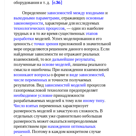
оборудования и т. д.
[c.36]
Определение
зависимостей между входными
и
выходными параметрами
, отражающих
основные
закономерности
, характерные для исследуемых
технологических процессов
, — один из наиболее
трудных и в то же время существенных
этапов
разработки
моделей. Успех моделирования и его
ценность с
точки зрения
приложений в значительной
мере определяются решением данного вопроса. Если
найденные зависимости не отражают реальных
взаимосвязей, то все
дальнейшие результаты
,
полученные на
основе моделей
, лишены реального
смысла и ошибочны. При нахождении взаимосвязей
возникают вопросы
о форме и
виде зависимостей
,
числе переменных
и точности получаемых
результатов. Вид
зависимостей моделей
процессов
газопромысловой технологии предопределяет
необходимое условие
принадлежности
разрабатываемых моделей к тому или
иному типу
.
Число взятых
переменных характеризует
размерность моделей и зачастую их сложность. В
отдельных случаях уже сравнительно небольшая
размерность может оказаться непреодолимым
препятствием при
нахождении оптимальных
решений
. Поэтому в каждом конкретном случае