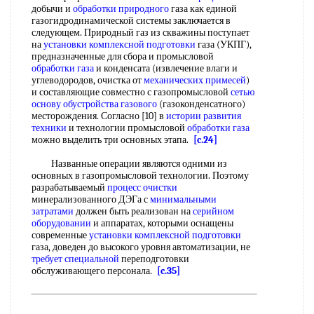
добычи и
обработки природного
газа как единой
газогидродинамической системы заключается в
следующем. Природный газ из скважины поступает
на
установки комплексной подготовки
газа (УКПГ),
предназначенные для сбора и промысловой
обработки газа
и конденсата (извлечение влаги и
углеводородов, очистка от
механических примесей
)
и составляющие совместно с газопромысловой
сетью
основу
обустройства газового
(газоконденсатного)
месторождения. Согласно [10] в
истории развития
техники
и технологии промысловой
обработки газа
можно выделить три основных этапа.
[c.24]
Названные операции являются одними из
основных в газопромысловой технологии. Поэтому
разрабатываемый
процесс очистки
минерализованного ДЭГа с
минимальными
затратами
должен быть реализован на
серийном
оборудовании
и аппаратах, которыми оснащены
современные
установки комплексной подготовки
газа, доведен до высокого уровня автоматизации, не
требует специальной
переподготовки
обслуживающего персонала.
[c.35]