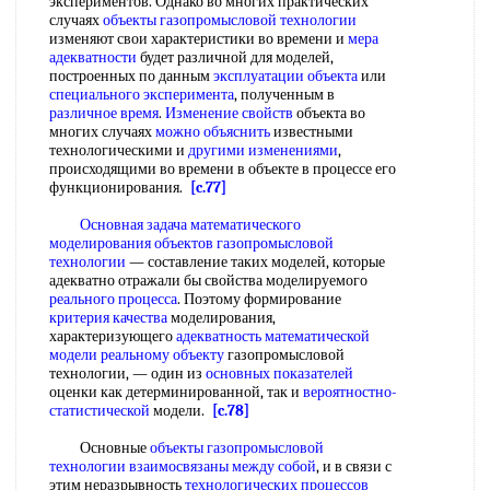
экспериментов. Однако во многих практических
случаях
объекты газопромысловой технологии
изменяют свои характеристики во времени и
мера
адекватности
будет различной для моделей,
построенных по данным
эксплуатации объекта
или
специального эксперимента
, полученным в
различное время
.
Изменение свойств
объекта во
многих случаях
можно объяснить
известными
технологическими и
другими изменениями
,
происходящими во времени в объекте в процессе его
функционирования.
[c.77]
Основная задача математического
моделирования
объектов газопромысловой
технологии
— составление таких моделей, которые
адекватно отражали бы свойства моделируемого
реального процесса
. Поэтому формирование
критерия качества
моделирования,
характеризующего
адекватность математической
модели реальному объекту
газопромысловой
технологии, — один из
основных показателей
оценки как детерминированной, так и
вероятностно-
статистической
модели.
[c.78]
Основные
объекты газопромысловой
технологии
взаимосвязаны между
собой
, и в связи с
этим неразрывность
технологических процессов