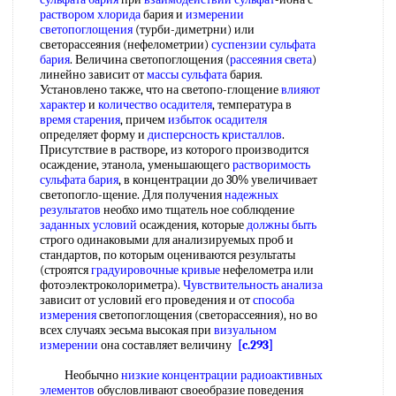
раствором хлорида
бария и
измерении
светопоглощения
(турби-диметрни) или
светорассеяния (нефелометрии)
суспензии сульфата
бария
. Величина светопоглощения (
рассеяния света
)
линейно зависит от
массы сульфата
бария.
Установлено также, что на светопо-глощение
влияют
характер
и
количество осадителя
, температура в
время старения
, причем
избыток осадителя
определяет форму и
дисперсность кристаллов
.
Присутствие в растворе, из которого производится
осаждение, этанола, уменьшающего
растворимость
сульфата бария
, в концентрации до 30% увеличивает
светопогло-щение. Для получения
надежных
результатов
необхо имо тщатель ное соблюдение
заданных условий
осаждения, которые
должны быть
строго одинаковыми для анализируемых проб и
стандартов, по которым оцениваются результаты
(строятся
градуировочные кривые
нефелометра или
фотоэлектроколориметра).
Чувствительность анализа
зависит от условий его проведения и от
способа
измерения
светопоглощения (светорассеяния), но во
всех случаях эесьма высокая при
визуальном
измерении
она составляет величину
[c.293]
Необычно
низкие концентрации
радиоактивных
элементов
обусловливают своеобразие поведения