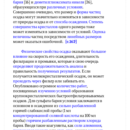
бария
[16] и
диметилглиоксимата никеля
[26],
образующихся при
различных условиях
.
Совершенно очевидно, что размер и
форма частиц
осадка могут значительно изменяться в зависимости
от природы осадка и от
способа осаждения
.
Степень
совершенства кристаллов
одного размера тоже
может изменяться в зависимости от условий.
Оценка
величины
частиц посредством
линейных размеров
может оказаться ошибочной.
[c.162]
Физические свойства осадка
оказывают
большое
влияние
на скорость его осаждения, длительность
фильтрации и промывки, которые в свою очередь
определяют продолжительность анализа
и
правильность
полученных результатов
. Если
получается мелкокристаллический осадок, он может
проходить через
фильтр или забивать его.
Опубликовано огромное
количество работ
,
посвященных
изучению условий
образования
крупнокристаллических быстроотфильтровываемых
осадков. Для сульфата бария условия заключаются в
основном в осаждении из
сильно разбавленной
горячей слабокислой пробы (1 мл
концентрированной соляной кислоты
на 100 мл
пробы)
горячим разбавленным
раствором хлорида
бария. Вводя такие коагулянты, как
соли алюминия
,