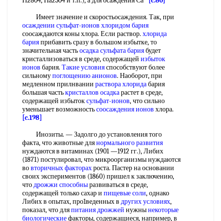
Н2804, На2304 и т.п.), а для осаждения Са
[c.80]
Имеет значение и скоростьосаждения. Так, при
осаждении сульфат-ионов
хлоридом бария
соосаждаются коны хлора. Если раствор.
хлорида
бария
прибавить сразу в большом избытке, то
значительная часть
осадка сульфата бария
будет
кристаллизоваться в среде, содержащей
избыток
ионов
бария.
Такие условия
способствуют более
сильному
поглощению анионов
. Наоборот, при
медленном прилнвании
раствора хлорида
бария
большая часть
кристаллов осадка
растет в среде,
содержащей избыток
сульфат-ионов
, что сильно
уменьшает возможность
соосаждения ионов
хлора.
[c.198]
Инозиты. — Задолго до установления того
факта, что животные для
нормального развития
нуждаются в витаминах (1901 —1912 гг.), Либих
(1871) постулировал, что микроорганизмы нуждаются
во
вторичных факторах
роста. Пастер на основании
своих экспериментов (1860) пришел к заключению,
что
дрожжи способны
развиваться в среде,
содержащей только сахар и
пищевые соли
, однако
Либих в опытах, про1веденных в
других условиях
,
показал, что для
питания дрожжей
нужны
некоторые
биологические
факторы, содержащиеся, например, в