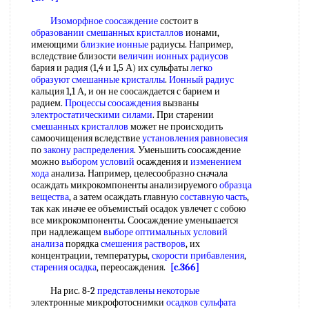
Изоморфное соосаждение
состоит в
образовании смешанных кристаллов
ионами,
имеющими
близкие ионные
радиусы. Например,
вследствие близости
величин ионных радиусов
бария и радия (1,4 и 1,5 А) их сульфаты
легко
образуют
смешанные кристаллы
.
Ионный радиус
кальция 1,1 А, и он не соосаждается с барием и
радием.
Процессы соосаждения
вызваны
электростатическими силами
. При старении
смешанных кристаллов
может не происходить
самоочищения вследствие
установления равновесия
по
закону распределения
. Уменьшить соосаждение
можно
выбором условий
осаждения и
изменением
хода
анализа. Например, целесообразно сначала
осаждать микрокомпоненты анализируемого
образца
вещества
, а затем осаждать главную
составную часть
,
так как иначе ее объемистый осадок увлечет с собою
все микрокомпоненты. Соосаждение уменьшается
при надлежащем
выборе оптимальных условий
анализа
порядка
смешения растворов
, их
концентрации, температуры,
скорости прибавления
,
старения осадка
, переосаждения.
[c.366]
На рис. 8-2
представлены некоторые
электронные микрофотоснимки
осадков сульфата