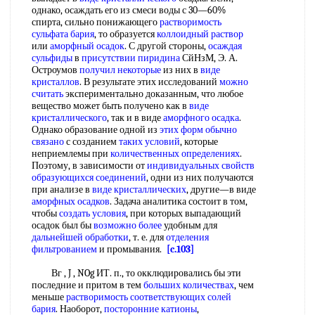
однако, осаждать его из смеси воды с 30—60%
спирта, сильно понижающего
растворимость
сульфата бария
, то образуется
коллоидный раствор
или
аморфный осадок
. С другой стороны,
осаждая
сульфиды
в
присутствии пиридина
СйНзМ, Э. А.
Остроумов
получил некоторые
из них в
виде
кристаллов
. В результате этих исследований
можно
считать
экспериментально доказанным, что любое
вещество может быть получено как в
виде
кристаллического
, так и в виде
аморфного осадка
.
Однако образование одной из
этих форм
обычно
связано
с созданием
таких условий
, которые
неприемлемы при
количественных определениях
.
Поэтому, в зависимости от
индивидуальных свойств
образующихся соединений
, одни из них получаются
при анализе в
виде кристаллических
, другие—в виде
аморфных осадков
. Задача аналитика состоит в том,
чтобы
создать условия
, при которых выпадающий
осадок был бы
возможно более
удобным для
дальнейшей обработки
, т. е. для
отделения
фильтрованием
и промывания.
[c.103]
Вг , J , NOg ИТ. п., то окклюдировались бы эти
последние и притом в тем
больших количествах
, чем
меньше
растворимость соответствующих
солей
бария
. Наоборот,
посторонние катионы
,