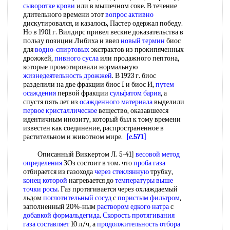
сыворотке крови
или в мышечном соке. В течение
длительного времени этот
вопрос активно
дискутировался, и казалось, Пастер одержал победу.
Но в 1901 г. Вилдирс привел веские доказательства в
пользу позиции Либиха и ввел
новый термин
биос
для
водно-спиртовых
экстрактов из прокипяченных
дрожжей,
пивного сусла
или продажного пептона,
которые промотировали нормальную
жизнедеятельность дрожжей
. В 1923 г. биос
разделили на две фракции биос I и биос И,
путем
осаждения
первой фракции
сульфатом бария
, а
спустя пять лет из
осажденного материала
выделили
первое кристаллическое
вещество, оказавшееся
идентичным инозиту, который был к тому времени
известен как соединение, распространенное в
растительном и животном мире.
[c.571]
Описанный Виккертом Л. 5-41]
весовой метод
определения
ЗОз состоит в том. что
проба газа
отбирается из газохода
через стеклянную
трубку,
конец которой
нагревается до
температуры выше
точки росы
. Газ протягивается через охлаждаемый
льдом
поглотительный сосуд
с
пористым фильтром
,
заполненный 20%-ным
раствором едкого натра
с
добавкой формальдегида
.
Скорость протягивания
газа составляет
10 л/ч, а
продолжительность отбора