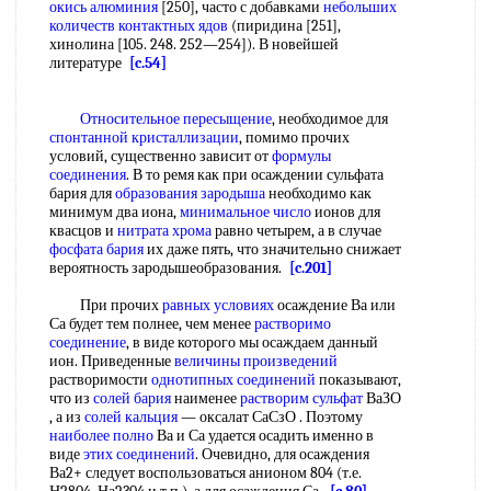
окись алюминия
[250], часто с добавками
небольших
количеств
контактных ядов
(пиридина [251],
хинолина [105. 248. 252—254]). В новейшей
литературе
[c.54]
Относительное пересыщение
, необходимое для
спонтанной кристаллизации
, помимо прочих
условий, существенно зависит от
формулы
соединения
. В то ремя как при осаждении сульфата
бария для
образования зародыша
необходимо как
минимум два иона,
минимальное число
ионов для
квасцов и
нитрата хрома
равно четырем, а в случае
фосфата бария
их даже пять, что значительно снижает
вероятность зародышеобразования.
[c.201]
При прочих
равных условиях
осаждение Ва или
Са будет тем полнее, чем менее
растворимо
соединение
, в виде которого мы осаждаем данный
ион. Приведенные
величины произведений
растворимости
однотипных соединений
показывают,
что из
солей бария
наименее
растворим сульфат
ВаЗО
, а из
солей кальция
— оксалат СаСзО . Поэтому
наиболее полно
Ва и Са удается осадить именно в
виде
этих соединений
. Очевидно, для осаждения
Ва2+ следует воспользоваться анионом 804 (т.е.