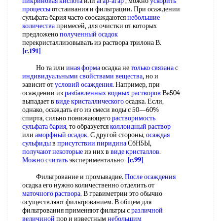
пикриновая кислота
или
агар-агар
, можно
ускорить
процессы
отстаивания и фильтрации. При осаждении
сульфата бария часто соосаждаются
небольшие
количества
примесей, для очистки от которых
предложено
полученный осадок
перекристаллизовывать из раствора трилона В.
[c.191]
Но та или
иная форма
осадка не
только связана
с
индивидуальными свойствами вещества
, но и
зависит от
условий осаждения
. Например, при
осаждении из
разбавленных водных растворов
Ва504
выпадает в
виде кристаллического
осадка. Если,
однако, осаждать его из смеси воды с 50—60%
спирта, сильно понижающего
растворимость
сульфата бария
, то образуется
коллоидный раствор
или
аморфный осадок
. С другой стороны,
осаждая
сульфиды
в
присутствии пиридина
СбН5Ы,
получают некоторые
из них в
виде кристаллов
.
Можно считать
экспериментально
[c.99]
Фильтрование и промывадие.
После осаждения
осадка его нужно количественно отделить от
маточного раствора
. В гравиметрии это обычно
осуществляют фильтрованием. В общем для
фильтрования применяют фильтры с
различной
величиной
пор и известным
небольшим