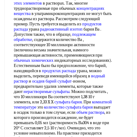
этих элементов
в растворах. Так, многие
труднорастворимые при обычных
концентрациях
вещества
в ультрамикроконцентрациях не могут быть
осаждены из раствора. Рассмотрим следующий
пример. Пусть требуется выделить из
продуктов
распада
урана
радиоактивный изотоп
бария Ва .
Допустим также, что в образце,
подлежащем
обработке
, содержится количество Ва ,
соответствующее 10 милликюри активности
(величина весьма значительная, намного
превышающая активности, применяющиеся при
обычных химических
индикаторных исследованиях).
Естественным было бы предположение, что барий,
находящийся в
продуктах распада
урана, можно
выделить, переведя имеющийся образец в
водный
раствор
и
осадив барий сульфат
-ионом,
предварительно удалив элементы, которые также
дают
нерастворимые сульфаты
. Можно подсчитать ,
что 10 милликюри Ва соответствуют 1,38 10 г
элемента, или 2,33 X X
сульфата бария
. При
комнатной
температуре
это
количество сульфата бария
выпадает
в осадок только в том случае, если
объем раствора
, из
которого производится осаждение, не будет
превышать 0,05 мл (растворимость Ва304 в воде при
20° С составляет 2,5 10 г/мл). Очевидно, что это
условие невыполнимо. На практике приходится