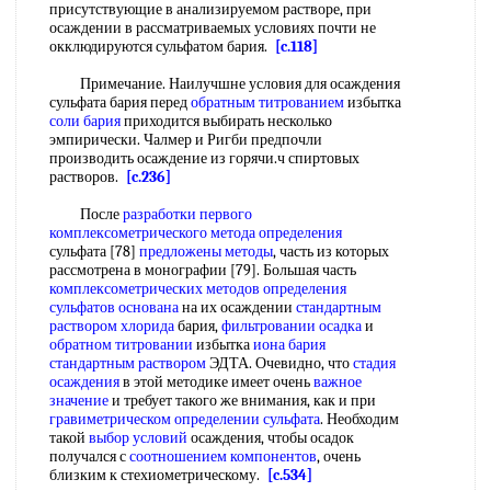
присутствующие в анализируемом растворе, при
осаждении в рассматриваемых условиях почти не
окклюдируются сульфатом бария.
[c.118]
Примечание. Наилучшне условия для осаждения
сульфата бария перед
обратным титрованием
избытка
соли бария
приходится выбирать несколько
эмпирически. Чалмер и Ригби предпочли
производить осаждение из горячи.ч спиртовых
растворов.
[c.236]
После
разработки первого
комплексометрического метода определения
сульфата [78]
предложены методы
, часть из которых
рассмотрена в монографии [79]. Большая часть
комплексометрических методов определения
сульфатов основана
на их осаждении
стандартным
раствором хлорида
бария,
фильтровании осадка
и
обратном титровании
избытка
иона бария
стандартным раствором
ЭДТА. Очевидно, что
стадия
осаждения
в этой методике имеет очень
важное
значение
и требует такого же внимания, как и при
гравиметрическом определении сульфата
. Необходим
такой
выбор условий
осаждения, чтобы осадок
получался с
соотношением компонентов
, очень
близким к стехиометрическому.
[c.534]