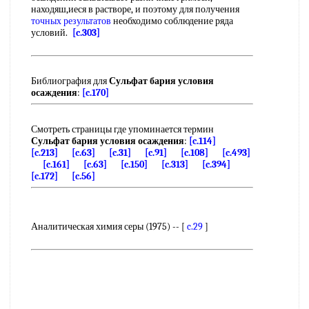
находяш,иеся в растворе, и поэтому для получения
точных результатов
необходимо соблюдение ряда
условий.
[c.303]
Библиография для
Сульфат бария условия
осаждения
:
[c.170]
Смотреть страницы где упоминается термин
Сульфат бария условия осаждения
:
[c.114]
[c.213]
[c.63]
[c.31]
[c.91]
[c.108]
[c.493]
[c.161]
[c.63]
[c.150]
[c.313]
[c.394]
[c.172]
[c.56]
Аналитическая химия серы (1975) -- [
c.29
]