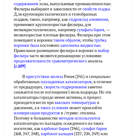
содержанием
золы, выпускаемые промышленностью.
Фильтры выбирают в зависимости от
свойств осадка
.
Д,ля крупнокристаллических и гелеобразных
осадков, таких, например, как
гидроксид алюминия
,
применяют крупнопористые фильтры, для
мелкокристаллических, например
сульфата бария
, —
мелкопористые плотные фильтры. Фильтры при зтом
помещают в воронки
таким образом
, чтобы
трубка
воронки
была
постоянно
заполнена жидкостью
.
Правильное размещение фильтра в воронке и
выбор
фильтра
часто являются решающими условиями
продолжительности гравиметрического
анализа.
[c.109]
В
присутствии железа
Ренея [245] и специально
обработанных
палладиевых катализаторов
, в отличие
от предыдущих,
скорость гидрирования
заметно
снижается после поглощения 1 моль водорода. Но эти
катализаторы гораздо менее активны, и процесс
приходится вести при
высоких температурах
и
давлениях, а в
таких условиях
может произойти
изомеризация продуктов
в /тгрямс-этилены.
Поэтому в большинстве
методов используются
катализаторы из палладия, осажденного на таких
носителях, как
карбонат бария
[246],
сульфат бария
[168, 247, 248],
карбонат кальция
[227, 234, 249] или