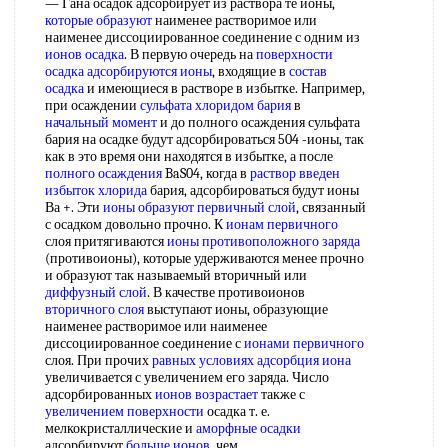
— Гана осадок адсорбирует из раствора те ионы,
которые образуют
наименее растворимое или
наименее диссоциированное соединение с одним из
ионов осадка
. В первую очередь на
поверхности
осадка
адсорбируются ионы
, входящие в
состав
осадка
и имеющиеся в растворе в избытке. Например,
при осаждении
сульфата хлоридом бария
в
начальный момент
и до полного осаждения сульфата
бария на осадке будут адсорбироваться 504 -ионы, так
как в это время они находятся в избытке, а после
полного осаждения
BaS04, когда в
раствор введен
избыток хлорида
бария, адсорбироваться будут ионы
Ва +. Эти
ионы образуют
первичный слой
, связанный
с осадком довольно прочно. К
ионам первичного
слоя притягиваются
ионы противоположного заряда
(противоионы), которые удерживаются менее прочно
и образуют так называемый вторичный или
диффузный слой
. В качестве противоионов
вторичного слоя
выступают ионы, образующие
наименее растворимое или наименее
диссоциированное соединение с
ионами первичного
слоя. При прочих
равных условиях
адсорбция иона
увеличивается с увеличением его заряда. Число
адсорбированных
ионов возрастает
также с
увеличением поверхности
осадка т. е.
мелкокристаллические и
аморфные осадки
адсорбируют
больше ионов
, чем