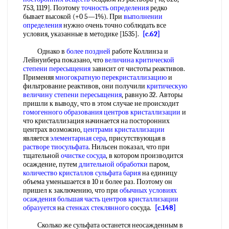
753, 1119]. Поэтому
точность определения
редко
бывает высокой (+0 5—1%). При
выполнении
определения
нужно очень точно соблюдать все
условия, указанные в методике [1535].
[c.62]
Однако в
более поздней
работе Коллинза и
Лейнуибера показано, что
величина критической
степени пересыщения
зависит от чистоты реактивов.
Применяя
многократную перекристаллизацию
и
фильтрование реактивов, они получили
критическую
величину
степени пересыщения
, равную 32. Авторы
пришли к выводу, что в этом случае не происходит
гомогенного образования центров кристаллизации
и
что кристаллизация начинается на посторонних
центрах возможно,
центрами кристаллизации
является
элементарная сера
, присутствующая в
растворе тиосульфата
. Нильсен показал, что при
тщательной
очистке сосуда
, в котором производится
осаждение, путем
длительной обработки
паром,
количество кристаллов
сульфата бария
на единицу
объема уменьшается в 10 и более раз. Поэтому он
пришел к заключению, что при
обычных условиях
осаждения большая
часть центров
кристаллизации
образуется
на
стенках стеклянного
сосуда.
[c.148]
Сколько же сульфата останется неосажденным в