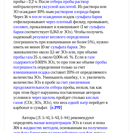
пробы—2,2 ч. После
отбора пробы раствор
нейтрализуется
уксусной кислотой
. Из раствора ион
ЗО осаждают 10%-ным
раствором хлорида
бария.
Через 16 ч
после осаждения
осадок
сульфата бария
отфильтровывают
через плотный
фильтр, промывают,
озоляют
, прокаливают и взвешивают (I мг
сульфата
бария
соответствует 0,343 лг ЗОз). Чтобы получить
надежный
результат весового определения
(погрешность при взвешивании не более 5%), нужно
иметь не менее 10 мг
сульфата бария
. Это
эквивалентно около 3,5 мг ЗОз или, при объеме
пробы газа
25 л, около 0,004 об. %. Если в
газе
содержится
0.001% ЗОз, то при том же объеме
пробы
погрешность
определения только за счет
взвешивания осадка
составит 20% от определяемого
количества ЗОз. Уменьшить ошибку, т. е. увеличить
количество ЗОз в пробе за
счет увеличения
продолжительности отбора
пробы, нельзя, так как
при этом будут нарушены поставленные автором
условия и
через щелочь
пройдет столько
кислых
газов
(СОг, ЗОз, ЗОз), что весь
едкий натр
перейдет в
карбонат и сульфат.
[c.292]
Авторы [Л. 5-41, 5-43, 5-44] рекомендуют
определять
малые концентрации
ЗОз в газах и иона
304 в
жидкостях методом
, основанным на
получении
сульфата бария
при
взаимодействии сульфат
-иона с