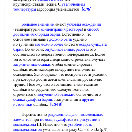
крупнокристаллические. С
увеличением
температуры
адсорбция уменьшается.
[c.96]
Большое значение
имеют
условия осаждения
(температура н
концентрация раствора
) и
способ
добавления
хлорида бария
. Естественно, что
основное внимание
должно быть
уделено
но.тучению
возможно более
чистого
осадка сульфата
бария
. Во многих
опубликованных работах
это
обстоятельство недостаточно подчеркивается. Более
того, многие авторы специально стремятся получать
загрязненные осадки
, чтобы компенсировать
ошибки, возникающие вследствие неполноты
осаждения. Ясно, однако, что воспроизвести условия,
при которых достигается компенсация, достаточно
трудно. Поэтому часто возникают значительные
ошибки в онределениях. Следует, конечно,
стремиться к
получению возможно
более чистого
осадка сульфата бария
, а загрязнения и
другие
источники
ошибок,
[c.248]
Перспективно
разделение щелочноземельных
элементов
при
помощи сульфатов
в
присутствии
комплексона
III. Известно, что
устойчивость
комплексонатов
уменьшается в ряду Са > Sr > Ва (p/f