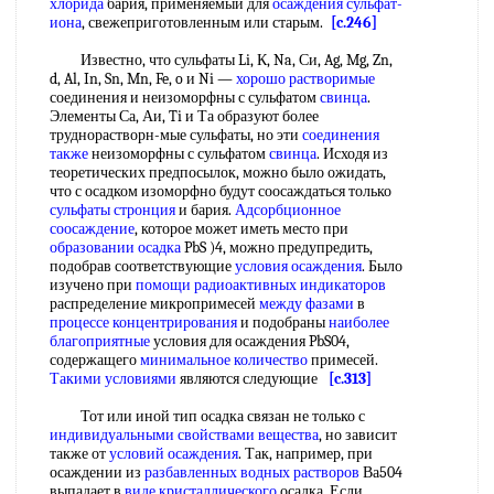
хлорида
бария, применяемый для
осаждения сульфат-
иона
, свежеприготовленным или старым.
[c.246]
Известно, что сульфаты Li, К, Na, Си, Ag, Mg, Zn,
d, Al, In, Sn, Mn, Fe, o и Ni —
хорошо растворимые
соединения и неизоморфны с сульфатом
свинца
.
Элементы Са, Аи, Ti и Та образуют более
труднорастворн-мые сульфаты, но эти
соединения
также
неизоморфны с сульфатом
свинца
. Исходя из
теоретических предпосылок, можно было ожидать,
что с осадком изоморфно будут соосаждаться только
сульфаты стронция
и бария.
Адсорбционное
соосаждение
, которое может иметь место при
образовании осадка
PbS )4, можно предупредить,
подобрав соответствующие
условия осаждения
. Было
изучено при
помощи радиоактивных индикаторов
распределение микропримесей
между фазами
в
процессе концентрирования
и подобраны
наиболее
благоприятные
условия для осаждения PbS04,
содержащего
минимальное количество
примесей.
Такими условиями
являются следующие
[c.313]
Тот или иной тип осадка связан не только с
индивидуальными свойствами вещества
, но зависит
также от
условий осаждения
. Так, например, при
осаждении из
разбавленных водных растворов
Ва504
выпадает в
виде кристаллического
осадка. Если,