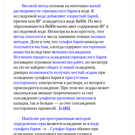
Весовой метод
основан на ничтожно
малой
растворимости
сернокислого бария
в воде. К
исследуемой
воде добавляют
хлористый барий
,
причем ион S0" осаждается в виде BaS04. По весу
образовавшегося BaSOe вычисляют содержание S0" в
исследуемой воде. Несмотря на всю простоту, этот
метод относится
к числу наименее точных
весовых
методов
. Дело в том, что
сульфат бария
никогда не
получается чистым
, а всегда содержит
посторонние
вещества
вследствие
явления соосаждения
.
Изучению процесса
осаждения сернокислого бария
посвящено огромное
количество работ
, но несмотря
на это не найдено
общих условий
осаждения,
дающих
возможность получать
чистый осадок
при
осаждении сульфата бария в
присутствии
посторонних
электролитов в растворе, из которого
производится осаждение. При этом вес осадка может
оказаться как меньше теоретического за счет
соосаждения
сульфатов щелочных металлов
и
кальция, так и больше — за счет соосаждения
посторонних примесей.
[c.115]
Наиболее распространенным
методом
определения серы
является осаждение ее в
виде
сульфата бария
- о- .
Сульфат бария
обычно при
осаждении захватывает различные грлмеси,