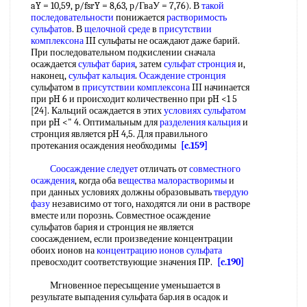
aY = 10,59, p/fsrY = 8,63, р/ГваУ = 7,76). В
такой
последовательности
понижается
растворимость
сульфатов
. В
щелочной среде
в
присутствии
комплексона
III сульфаты не осаждают даже барий.
При последовательном подкислении сначала
осаждается
сульфат бария
, затем
сульфат стронция
и,
наконец,
сульфат кальция
.
Осаждение стронция
сульфатом в
присутствии комплексона
III начинается
при pH 6 и происходит количественно при pH <1 5
[24]. Кальций осаждается в этих
условиях сульфатом
при pH <" 4. Оптимальным для
разделения кальция
и
стронция является pH 4,5. Для правильного
протекания осаждения необходимы
[c.159]
Соосаждение следует
отличать от
совместного
осаждения
, когда оба
вещества малорастворимы
и
при данных условиях должны образовывать
твердую
фазу
независимо от того, находятся ли они в растворе
вместе или порознь. Совместное осаждение
сульфатов бария и стронция не является
соосаждением, если произведение концентрации
обоих ионов на
концентрацию ионов сульфата
превосходит соответствующие значения ПР.
[c.190]
Мгновенное пересыщение уменьшается в
результате выпадения сульфата бар.ия в осадок и