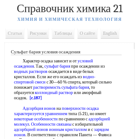
Справочник химика 21
ХИМИЯ И ХИМИЧЕСКАЯ ТЕХНОЛОГИЯ
Статьи
Рисунки
Таблицы
О сайте
English
Сульфат бария условия осаждения
Характер осадка зависит и от
условий
осаждения
. Так,
сульфат бария
при осаждении из
водных растворов
осаждается в виде белых
кристаллов. Если же его осаждать из
водно-
спиртовой смеси
с 30—60 % спирта, который сильно
понижает
растворимость сульфата бария
, то
образуется
коллоидный раствор
или аморфный
осадок.
[c.187]
Адсорбция ионов
на
поверхности осадка
характеризуется уравнением
типа (5.21), но имеет
некоторые особенности
по сравнению с
адсорбцией
молекул
.
Особенности связаны
с избирательной
адсорбцией ионов ионным кристаллом
и с
зарядом
ионов
. В соответствии с правилом Панета — Фаянса