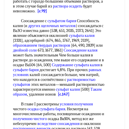
работать с гораздо большими объемами растворов, а
в этом случае барий из
раствора осадить
будет
невозможно.
[c.92]
Соосаждение с
сульфатом бария
Способность
калия (и
других щелочных металлов
) соосаждаться с
ВаЗО известна давно [538, 651, 2035, 2373, 2641] Это
явление объясняется окклюзией
сульфата калия
[2331], адсорбцией (674, 865, 1767, 1969, 2119],
образованием твердых растворов
[64, 490, 2839] или
двойной соли
673, 1677, 1861]
Соосаждение калия
может быть значительным Чем больше калия в
растворе до осаждения, тем выше его содержание и в
осадке Ва504 [64, 500]
Содержание сульфата калия
в
сульфате бария
достигает 4,8%. При прочих
равных
условиях
калий соосаждается больше, чем натрий,
что находится в соотвётствии с
растворимостью
сульфатов
этих металлов—меньшей растворимостью
характеризуется именно
сульфат калия
[500]
Таким
образом
, удаление ионов
[c.147]
В главе I рассмотрены
условия получения
чистого
осадка сульфата бария
. Несмотря на
многочисленные работы, посвященные осаждению и
получению чистого
осадка BaS04, метод все же
небезупречен
вследствие соосаждения
и окклюзии
посторонних веществ
осадком из раствора [43, 528,