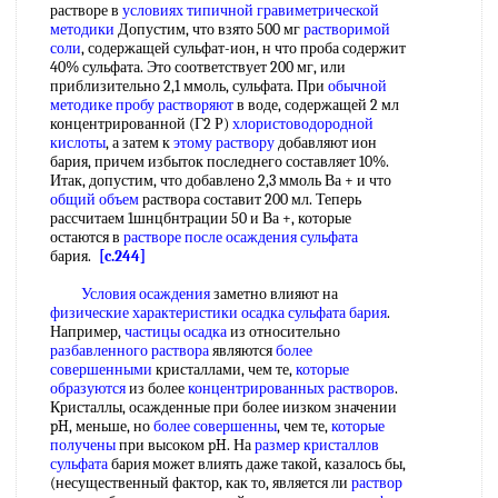
растворе в
условиях типичной
гравиметрической
методики
Допустим, что взято 500 мг
растворимой
соли
, содержащей сульфат-ион, н что проба содержит
40% сульфата. Это соответствует 200 мг, или
приблизительно 2,1 ммоль, сульфата. При
обычной
методике
пробу растворяют
в воде, содержащей 2 мл
концентрированной (Г2 Р)
хлористоводородной
кислоты
, а затем к
этому раствору
добавляют ион
бария, причем избыток последнего составляет 10%.
Итак, допустим, что добавлено 2,3 ммоль Ва + и что
общий объем
раствора составит 200 мл. Теперь
рассчитаем 1шнцбнтрации 50 и Ва +, которые
остаются в
растворе после
осаждения сульфата
бария.
[c.244]
Условия осаждения
заметно влияют на
физические характеристики
осадка сульфата бария
.
Например,
частицы осадка
из относительно
разбавленного раствора
являются
более
совершенными
кристаллами, чем те,
которые
образуются
из более
концентрированных растворов
.
Кристаллы, осажденные при более иизком значении
pH, меньше, но
более совершенны
, чем те,
которые
получены
при высоком pH. На
размер кристаллов
сульфата
бария может влиять даже такой, казалось бы,
(несущественный фактор, как то, является ли
раствор