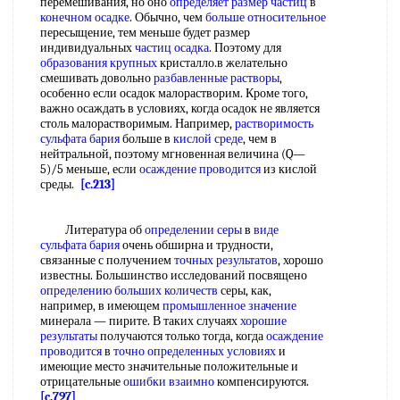
перемешивания, но оно
определяет размер частиц
в
конечном осадке
. Обычно, чем
больше относительное
пересыщение, тем меньше будет размер
индивидуальных
частиц осадка
. Поэтому для
образования крупных
кристалло.в желательно
смешивать довольно
разбавленные растворы
,
особенно если осадок малорастворим. Кроме того,
важно осаждать в условиях, когда осадок не является
столь малорастворимым. Например,
растворимость
сульфата бария
больше в
кислой среде
, чем в
нейтральной, поэтому мгновенная величина (Q—
5)/5 меньше, если
осаждение проводится
из кислой
среды.
[c.213]
Литература об
определении серы
в
виде
сульфата бария
очень обширна и трудности,
связанные с получением
точных результатов
, хорошо
известны. Большинство исследований посвящено
определению больших количеств
серы, как,
например, в имеющем
промышленное значение
минерала — пирите. В таких случаях
хорошие
результаты
получаются только тогда, когда
осаждение
проводится
в
точно определенных условиях
и
имеющие место значительные положительные и
отрицательные
ошибки взаимно
компенсируются.
[c.797]